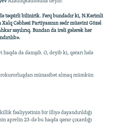
yev
AzadlıqRadiosuna deyib:
ə təqsirli bilinirik. Fərq bundadır ki, N.Kərimli
 Xalq Cəbhəsi Partiyasının sədr müavini Gözəl
hkar sayılırıq. Bundan da irəli gələrək hər
ndırılıb».
haqda da danışıb. O, deyib ki, qərarı hələ
ş Prokurorluqdan münasibət almaq mümkün
lik fəaliyyətinin bir illiyə dayandırıldığı
inin aprelin 23-də bu haqda qərar çıxardığı