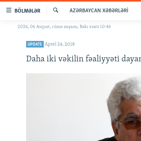
Keçid
AZƏRBAYCAN XƏBƏRLƏRI
BÖLMƏLƏR
linkləri
Axtar
Əsas
2026, 06 Avqust, cümə axşamı, Bakı vaxtı 10:46
GÜNDƏM
məzmuna
#İZAHLA
qayıt
Aprel 24, 2018
UPDATE
Əsas
KORRUPSIOMETR
naviqasiyaya
Daha iki vəkilin fəaliyyəti dayan
#ƏSLINDƏ
qayıt
Axtarışa
FƏRQƏ BAX
keç
QANUNI DOĞRU
ARAŞDIRMA
MULTIMEDIA
RADIO ARXIV
VIDEO
HAQQIMIZDA
FOTOQALEREYA
OXU ZALI