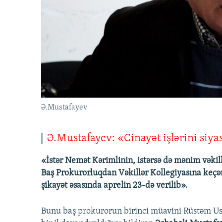
İNFOQRAFIKA
AZƏRBAYCAN ƏDƏBIYYATI KITABXANASI
MISSIYAMIZ
KARIKATURA
İSLAM VƏ DEMOKRATIYA
PEŞƏ ETIKASI VƏ JURNALISTIKA
STANDARTLARIMIZ
İZ - MƏDƏNIYYƏT PROQRAMI
MATERIALLARIMIZDAN ISTIFADƏ
AZADLIQRADIOSU MOBIL TELEFONUNUZDA
BIZIMLƏ ƏLAQƏ
XƏBƏR BÜLLETENLƏRIMIZ
Ə.Mustafayev
Ə.Mustafayev: «Cinayət işlərini siyas
«İstər Nemət Kərimlinin, istərsə də mənim vəkill
Baş Prokurorluqdan Vəkillər Kollegiyasına keçən
şikayət əsasında aprelin 23-də verilib».
Bunu baş prokurorun birinci müavini Rüstəm Usub