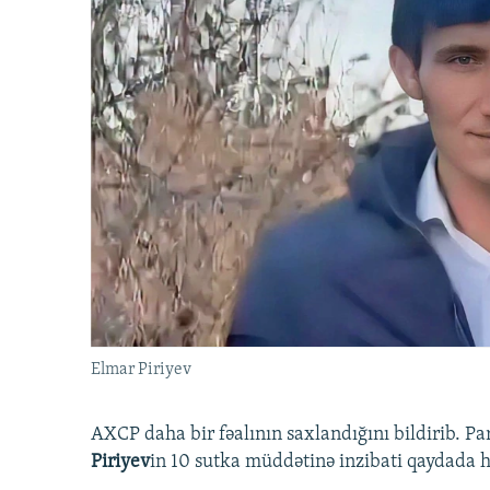
Elmar Piriyev
AXCP daha bir fəalının saxlandığını bildirib. Pa
Piriyev
in 10 sutka müddətinə inzibati qaydada hə