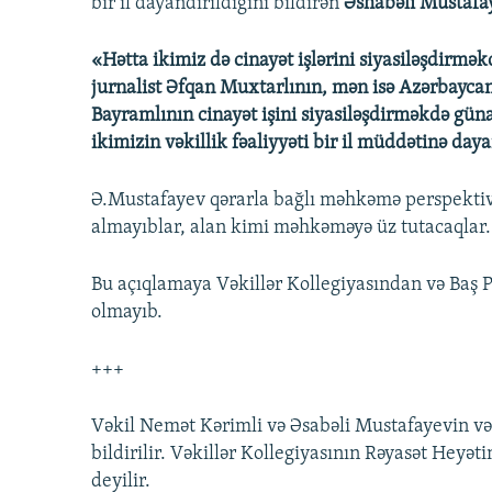
bir il dayandırıldığını bildirən
Əshabəli Mustafa
«Hətta ikimiz də cinayət işlərini siyasiləşdirməkd
jurnalist Əfqan Muxtarlının, mən isə Azərbaycan
Bayramlının cinayət işini siyasiləşdirməkdə güna
ikimizin vəkillik fəaliyyəti bir il müddətinə daya
Ə.Mustafayev qərarla bağlı məhkəmə perspektivi 
almayıblar, alan kimi məhkəməyə üz tutacaqlar.
Bu açıqlamaya Vəkillər Kollegiyasından və Ba
olmayıb.
+++
Vəkil Nemət Kərimli və Əsabəli Mustafayevin vəkil
bildirilir. Vəkillər Kollegiyasının Rəyasət Heyət
deyilir.