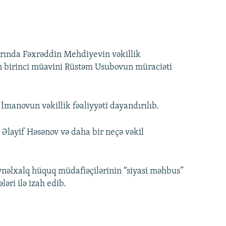
varında Fəxrəddin Mehdiyevin vəkillik
un birinci müavini Rüstəm Usubovun müraciəti
n İmanovun vəkillik fəaliyyəti dayandırılıb.
Əlayif Həsənov və daha bir neçə vəkil
beynəlxalq hüquq müdafiəçilərinin “siyasi məhbus”
əri ilə izah edib.