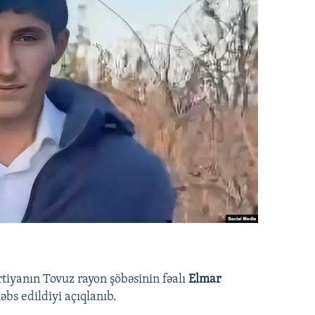
rtiyanın Tovuz rayon şöbəsinin fəalı
Elmar
bs edildiyi açıqlanıb.