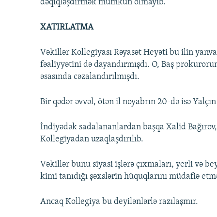
dəqiqləşdirmək mümkün olmayıb.
XATIRLATMA
Vəkillər Kollegiyası Rəyasət Heyəti bu ilin yan
fəaliyyətini də dayandırmışdı. O, Baş prokuror
əsasında cəzalandırılmışdı.
Bir qədər əvvəl, ötən il noyabrın 20-də isə Yalçı
İndiyədək sadalananlardan başqa Xalid Bağırov, 
Kollegiyadan uzaqlaşdırılıb.
Vəkillər bunu siyasi işlərə çıxmaları, yerli və 
kimi tanıdığı şəxslərin hüquqlarını müdafiə etməl
Ancaq Kollegiya bu deyilənlərlə razılaşmır.