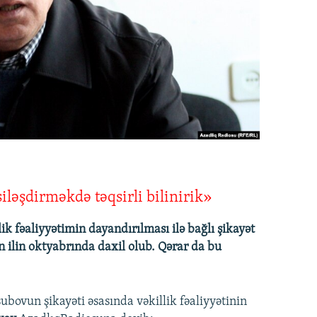
iləşdirməkdə təqsirli bilinirik»
ik fəaliyyətimin dayandırılması ilə bağlı şikayət
 ilin oktyabrında daxil olub. Qərar da bu
ovun şikayəti əsasında vəkillik fəaliyyətinin