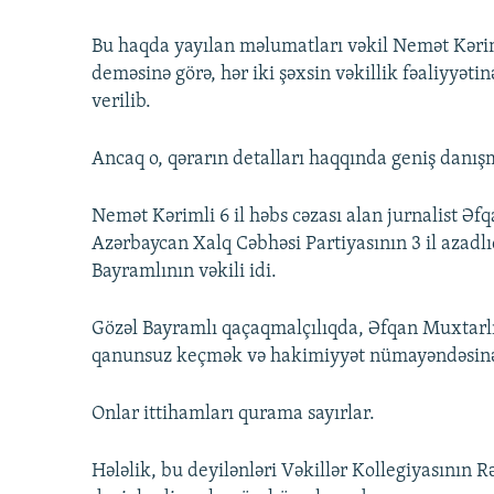
Bu haqda yayılan məlumatları vəkil Nemət Kərim
deməsinə görə, hər iki şəxsin vəkillik fəaliyyəti
verilib.
Ancaq o, qərarın detalları haqqında geniş danış
Nemət Kərimli 6 il həbs cəzası alan jurnalist Əf
Azərbaycan Xalq Cəbhəsi Partiyasının 3 il azad
Bayramlının vəkili idi.
Gözəl Bayramlı qaçaqmalçılıqda, Əfqan Muxtarlı
qanunsuz keçmək və hakimiyyət nümayəndəsinə 
Onlar ittihamları qurama sayırlar.
Hələlik, bu deyilənləri Vəkillər Kollegiyasının 