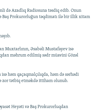
li də Azadlıq Radiosuna təsdiq edib. Onun
nə Baş Prokurorluğun təqdimatı ilə bir illik xitam
mayıb.
qan Muxtarlının, Əsabəli Mustafayev isə
lıqdan məhrum edilmiş sədr müavini Gözəl
 isə həm qaçaqmalçılıqda, həm də sərhədi
zor tətbiq etməkdə ittiham olunub.
Rəyasət Heyəti və Baş Prokurorluqdan