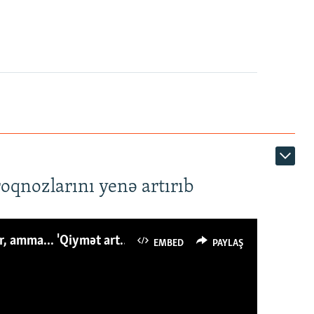
roqnozlarını yenə artırıb
Azərbaycanlı avropalıdan iki dəfə az ət yeyir, amma... 'Qiymət artımı qaçılmazdır'
EMBED
PAYLAŞ