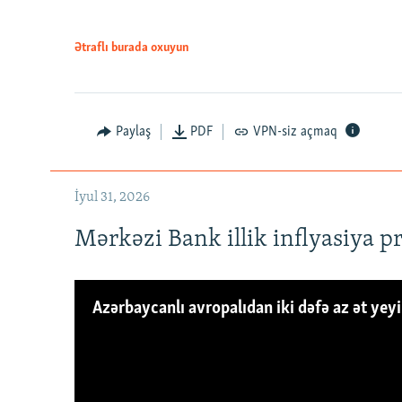
Ətraflı burada oxuyun
Paylaş
PDF
VPN-siz açmaq
İyul 31, 2026
Mərkəzi Bank illik inflyasiya p