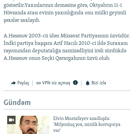
göstərilir.Yaxınlarının deməsinə görə, Oktyabrın 11-i
Hövsanda atası evinin yaxınlığında onu mülki geyimli
şəxslər saxlayıb.
A.Həsənov 2003-cü idən Müsavat Parityasının üzvüdür.
İndki partiya başqanı Arif Hacılı 2010-ci ildə Suraxanı
rayonundan deputatalığa namizədliyini irəli sürdükdə
A.Həsənov onun Seçki Qərargahının üzvü olub.
Paylaş
VPN-siz açmaq
Bizi izlə
Gündəm
Elvin Mustafayev azadlıqda:
'Milyonluq yox, minlik korrupsiya
var'