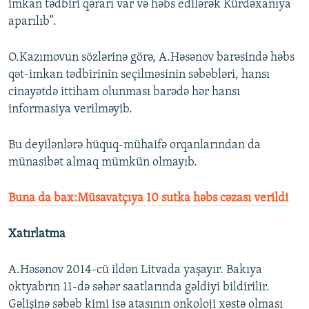
imkan tədbiri qərarı var və həbs edilərək Kürdəxanıya
aparılıb”.
O.Kazımovun sözlərinə görə, A.Həsənov barəsində həbs
qət-imkan tədbirinin seçilməsinin səbəbləri, hansı
cinayətdə ittiham olunması barədə hər hansı
informasiya verilməyib.
Bu deyilənlərə hüquq-mühaifə orqanlarından da
münasibət almaq mümkün olmayıb.
Buna da bax:Müsavatçıya 10 sutka həbs cəzası verildi
Xatırlatma
A.Həsənov 2014-cü ildən Litvada yaşayır. Bakıya
oktyabrın 11-də səhər saatlarında gəldiyi bildirilir.
Gəlişinə səbəb kimi isə atasının onkoloji xəstə olması