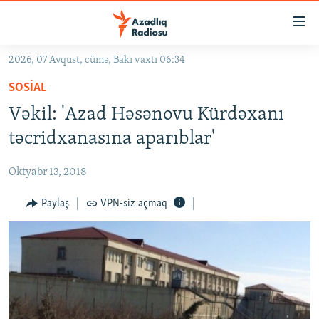
Keçid
linkləri
Əsas
2026, 07 Avqust, cümə, Bakı vaxtı 06:34
məzmuna
GÜNDƏM
SOSIAL
qayıt
#İZAHLA
Əsas
Vəkil: 'Azad Həsənovu Kürdəxanı
KORRUPSIOMETR
naviqasiyaya
təcridxanasına aparıblar'
qayıt
#ƏSLINDƏ
Axtarışa
Oktyabr 13, 2018
FƏRQƏ BAX
keç
QANUNI DOĞRU
Paylaş
VPN-siz açmaq
ARAŞDIRMA
MULTIMEDIA
RADIO ARXIV
VIDEO
HAQQIMIZDA
FOTOQALEREYA
OXU ZALI