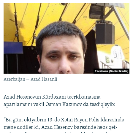
Azerbaijan -- Azad Hasanli
Azad Həsənovun Kürdəxanı təcridxanasına
aparılamsını vəkil Osman Kazımov da təsdiqləyib:
“Bu gün, oktyabrın 13-də Xətai Rayon Polis İdarəsində
mənə dedilər ki, Azad Həsənov barəsində həbs qət-