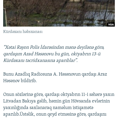
İNFOQRAFIKA
AZƏRBAYCAN ƏDƏBIYYATI KITABXANASI
MISSIYAMIZ
BIZI IZLƏ
KARIKATURA
İSLAM VƏ DEMOKRATIYA
PEŞƏ ETIKASI VƏ JURNALISTIKA STANDARTLARIMIZ
İZ - MƏDƏNIYYƏT PROQRAMI
MATERIALLARIMIZDAN ISTIFADƏ
Kürdəxanı həbsxanası
AZADLIQRADIOSU MOBIL TELEFONUNUZDA
RFE/RL-in bütün saytları
BIZIMLƏ ƏLAQƏ
“Xətai Rayon Polis İdarəsindən mənə deyilənə görə,
XƏBƏR BÜLLETENLƏRIMIZ
qardaşım Azad Həsənovu bu gün, oktyabrın 13-ü
Kürdəxanı təcridxanasına aparıblar”.
Bunu Azadlıq Radiosuna A. Həsənovun qardaşı Araz
Həsənov bildirib.
Onun sözlərinə görə, qardaşı oktyabrın 11-i səhərə yaxın
Litvadan Bakıya gəlib, həmin gün Hövsanda evlərinin
yaxınlığında saxlanaraq naməlum istiqamətə
aparılıb.Üstəlik, onun qeyd etməsinə görə, qardaşını