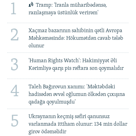
1
Tramp: 'İranla müharibədənsə,
razılaşmaya üstünlük verirəm'
2
Xaçmaz bazarının sahibinin qətli Avropa
Məhkəməsində: Hökumətdən cavab tələb
olunur
3
'Human Rights Watch': Hakimiyyət Əli
Kərimliyə qarşı pis rəftara son qoymalıdır
4
Taleh Bağırovun xanımı: 'Məktəbdəki
hadisədən əvvəl oğlumun ölkədən çıxışına
qadağa qoyulmuşdu'
5
Ukraynanın keçmiş səfiri qanunsuz
varlanmada ittiham olunur: 134 min dollar
girov ödəməlidir