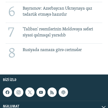
6
Bayramov: Azərbaycan Ukraynaya qaz
tədarük etməyə hazırdır
7
'Taliban' rəsmilərinin Moldovaya səfəri
siyasi qalmaqal yaradıb
8
Rusiyada namaza görə cərimələr
BIZI IZLƏ
MƏLUMAT