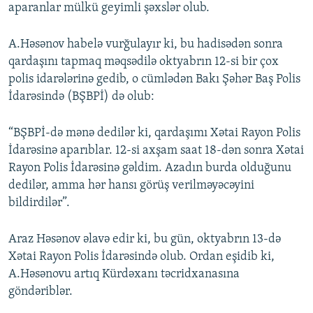
aparanlar mülkü geyimli şəxslər olub.
A.Həsənov habelə vurğulayır ki, bu hadisədən sonra
qardaşını tapmaq məqsədilə oktyabrın 12-si bir çox
polis idarələrinə gedib, o cümlədən Bakı Şəhər Baş Polis
İdarəsində (BŞBPİ) də olub:
“BŞBPİ-də mənə dedilər ki, qardaşımı Xətai Rayon Polis
İdarəsinə aparıblar. 12-si axşam saat 18-dən sonra Xətai
Rayon Polis İdarəsinə gəldim. Azadın burda olduğunu
dedilər, amma hər hansı görüş verilməyəcəyini
bildirdilər”.
Araz Həsənov əlavə edir ki, bu gün, oktyabrın 13-də
Xətai Rayon Polis İdarəsində olub. Ordan eşidib ki,
A.Həsənovu artıq Kürdəxanı təcridxanasına
göndəriblər.