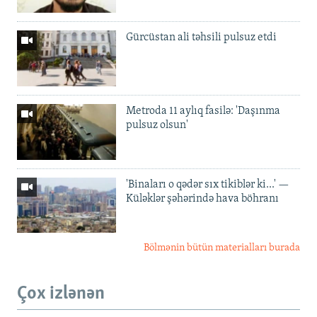
Gürcüstan ali təhsili pulsuz etdi
Metroda 11 aylıq fasilə: 'Daşınma
pulsuz olsun'
'Binaları o qədər sıx tikiblər ki...' —
Küləklər şəhərində hava böhranı
Bölmənin bütün materialları burada
Çox izlənən