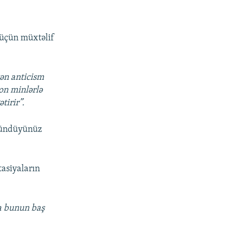
i üçün müxtəlif
şən anticism
 on minlərlə
tirir”.
şündüyünüz
tasiyaların
a bunun baş