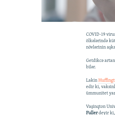
COVID-19 virus
ölkələrində kü
növlərinin aşk
Getdikcə artan 
bilər.
Lakin
Huffingt
edir ki, vaksi
ümmunitet yar
Vaşinqton Univ
Fuller
deyir ki