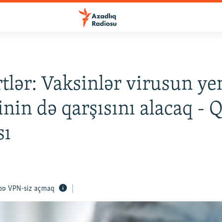
tlər: Vaksinlər virusun ye
inin də qarşısını alacaq - 
sı
VPN-siz açmaq