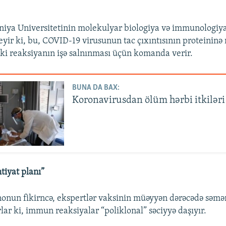
niya Universitetinin molekulyar biologiya və immunologiy
yir ki, bu, COVID-19 virusunun tac çıxıntısının proteininə
ki reaksiyanın işə salnınması üçün komanda verir.
BUNA DA BAX:
Koronavirusdan ölüm hərbi itkiləri
tiyat planı”
onun fikirncə, ekspertlər vaksinin müəyyən dərəcədə səmər
lar ki, immun reaksiyalar “poliklonal” səciyyə daşıyır.