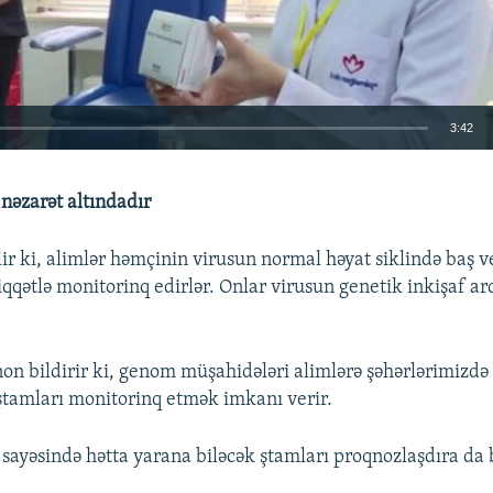
3:42
EMBED
 nəzarət altındadır
ir ki, alimlər həmçinin virusun normal həyat siklində baş v
qqətlə monitorinq edirlər. Onlar virusun genetik inkişaf ard
Auto
240p
360p
480p
720p
1080p
on bildirir ki, genom müşahidələri alimlərə şəhərlərimizd
ştamları monitorinq etmək imkanı verir.
sayəsində hətta yarana biləcək ştamları proqnozlaşdıra da bi