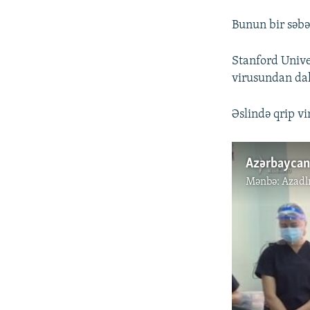
Bunun bir səbə
Stanford Unive
virusundan dah
Əslində qrip vi
Mənbə:
Azadl