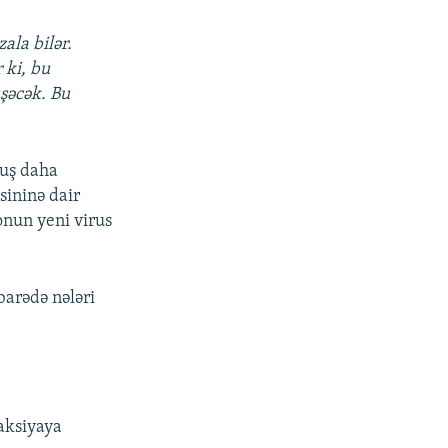
ala bilər.
 ki, bu
üşəcək. Bu
muş daha
sininə dair
onun yeni virus
barədə nələri
aksiyaya