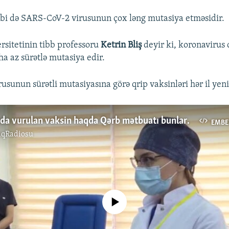
bi də SARS-CoV-2 virusunun çox ləng mutasiya etməsidir.
rsitetinin tibb professoru
Ketrin Bliş
deyir ki, koronavirus 
a az sürətlə mutasiya edir.
rusunun sürətli mutasiyasına görə qrip vaksinləri hər il yenil
Azərbaycanda vurulan vaksin haqda Qərb mətbuatı bunları yazır
EMBE
ıqRadiosu
No media source currently available