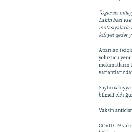
“Əgər siz müəyy
Lakin bəzi vak
mutasiyalarla b
kifayət qədər y
Aparılan tədqi
yoluxucu yeni 
məlumatların t
variantlarından
Saytın səhiyyə
bilməli olduğ
Vaksin anticism
COVID-19 vaksi