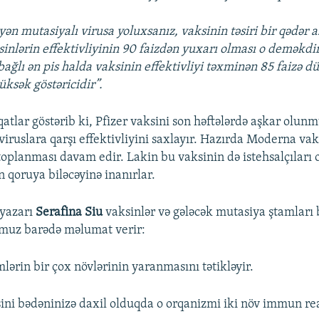
ən mutasiyalı virusa yoluxsanız, vaksinin təsiri bir qədər az
sinlərin effektivliyinin 90 faizdən yuxarı olması o deməkdir
ağlı ən pis halda vaksinin effektivliyi təxminən 85 faizə d
üksək göstəricidir”.
qatlar göstərib ki, Pfizer vaksini son həftələrdə aşkar olun
viruslara qarşı effektivliyini saxlayır. Hazırda Moderna vak
oplanması davam edir. Lakin bu vaksinin də istehsalçıları 
 qoruya biləcəyinə inanırlar.
 yazarı
Serafina Siu
vaksinlər və gələcək mutasiya ştamları 
umuz barədə məlumat verir:
lərin bir çox növlərinin yaranmasını tətikləyir.
ni bədəninizə daxil olduqda o orqanizmi iki növ immun re