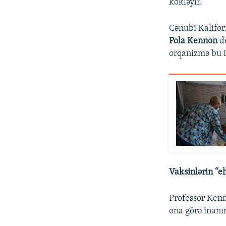
kökləyir.
Cənubi Kalifor
Pola Kennon
de
orqanizmə bu i
Vaksinlərin “eh
Professor Kenn
ona görə inanır