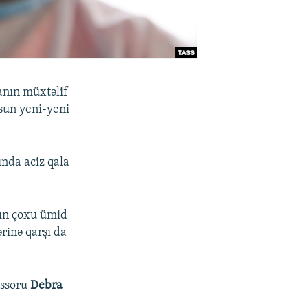
anın müxtəlif
sun yeni-yeni
ında aciz qala
rın çoxu ümid
rinə qarşı da
essoru
Debra