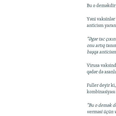
Bu o deməkdir k
Yəni vaksinlər 
anticism yaran
“Əgər tac çıxın
onu artıq tanım
başqa anticisml
Virusa vaksin
qədər də asanl
Fuller deyir k
kombinasiyası 
“Bu o demək de
verməsi üçün vi