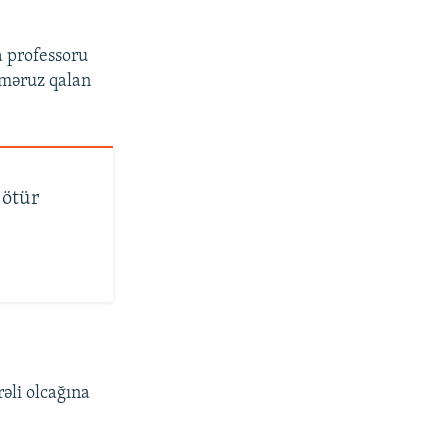
a professoru
 məruz qalan
 ötür
əli olcağına