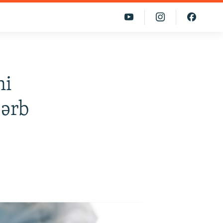
ni
Qərb