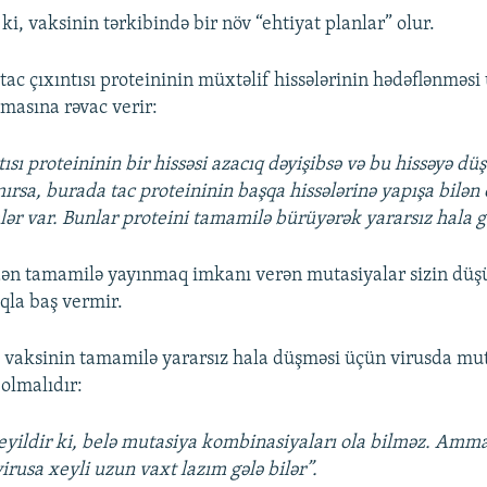
i, vaksinin tərkibində bir növ “ehtiyat planlar” olur.
tac çıxıntısı proteininin müxtəlif hissələrinin hədəflənməs
masına rəvac verir:
tısı proteininin bir hissəsi azacıq dəyişibsə və bu hissəyə dü
ırsa, burada tac proteininin başqa hissələrinə yapışa bilən
ər var. Bunlar proteini tamamilə bürüyərək yararsız hala gə
dən tamamilə yayınmaq imkanı verən mutasiyalar sizin dü
ıqla baş vermir.
i, vaksinin tamamilə yararsız hala düşməsi üçün virusda mu
olmalıdır:
yildir ki, belə mutasiya kombinasiyaları ola bilməz. Amm
rusa xeyli uzun vaxt lazım gələ bilər”.