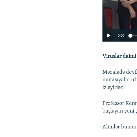
0:00
Viruslar daimi
Məqalədə deyil
mutasiyaları di
izləyirlər.
Professor Kenn
başlayan yeni 
Alimlər bunun 