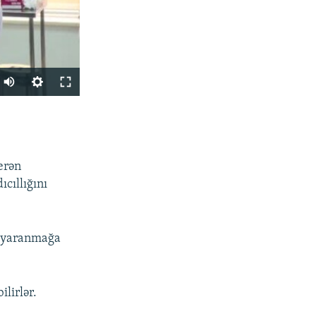
Auto
240p
PAYLAŞ
360p
480p
erən
720p
ıcıllığını
1080p
ə yaranmağa
px
en
lirlər.