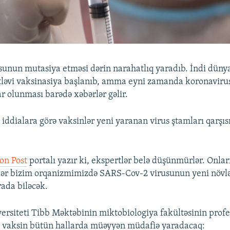
unun mutasiya etməsi dərin narahatlıq yaradıb. İndi düny
tləvi vaksinasiya başlanıb, amma eyni zamanda koronaviru
ar olunması barədə xəbərlər gəlir.
iddialara görə vaksinlər yeni yaranan virus ştamları qarşıs
on Post
portalı yazır ki, ekspertlər belə düşünmürlər. Onla
nlər bizim orqanizmimizdə SARS-Cov-2 virusunun yeni növlə
ada biləcək.
ersiteti Tibb Məktəbinin miktobiologiya fakültəsinin prof
, vaksin bütün hallarda müəyyən müdafiə yaradacaq: