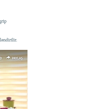
qrip
əndirilir.
D
PAYLAŞ