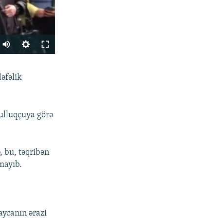
PAYLAŞ
dəfəlik
qulluqçuya görə
, bu, təqribən
px
mayıb.
en
aycanın ərazi