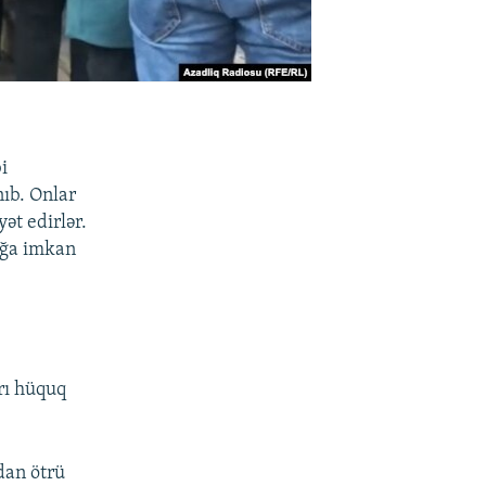
i
nıb. Onlar
ət edirlər.
ağa imkan
rı hüquq
dan ötrü