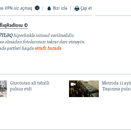
VPN-siz açmaq
Bizi izlə
Çap et
dlıqRadiosu ©
TLƏQ
hiperlinklə istinad verilməlidir.
azə olmadan fotolarımızı təkrar dərc etməyin.
fadə şərtləri haqda
ətraflı burada
Gürcüstan ali təhsili
Metroda 11 aylı
pulsuz etdi
'Daşınma pulsu