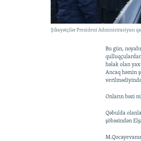
Şikayətçilər Prezident Administrasiyası q
Bu gün, noyabr
qulluqçulardan
həlak olan yax
Ancaq həmin şə
verilmədiyində
Onların bəzi n
Qəbulda olanl
şöbəsindən Elş
M.Qocayevanın