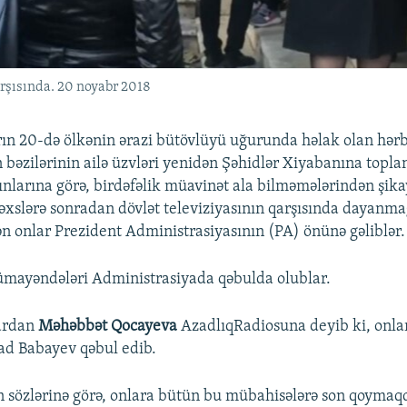
arşısında. 20 noyabr 2018
ın 20-də ölkənin ərazi bütövlüyü uğurunda həlak olan hərb
 bəzilərinin ailə üzvləri yenidən Şəhidlər Xiyabanına topla
ınlarına görə, birdəfəlik müavinət ala bilməmələrindən şikay
xslərə sonradan dövlət televiziyasının qarşısında dayanm
n onlar Prezident Administrasiyasının (PA) önünə gəliblər.
ümayəndələri Administrasiyada qəbulda olublar.
ardan
Məhəbbət Qocayeva
AzadlıqRadiosuna deyib ki, onla
ad Babayev qəbul edib.
 sözlərinə görə, onlara bütün bu mübahisələrə son qoymaq