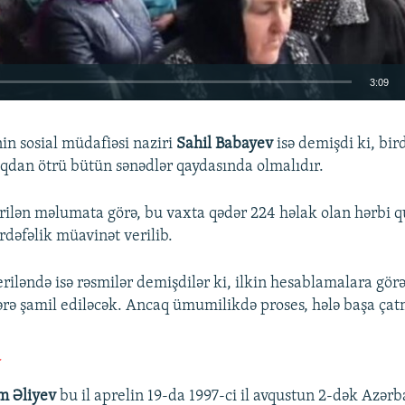
3:09
EMBED
in sosial müdafiəsi naziri
Sahil Babayev
isə demişdi ki, bir
dan ötrü bütün sənədlər qaydasında olmalıdır.
rilən məlumata görə, bu vaxta qədər 224 həlak olan hərbi 
rdəfəlik müavinət verilib.
iləndə isə rəsmilər demişdilər ki, ilkin hesablamalara görə
rə şamil ediləcək. Ancaq ümumilikdə proses, hələ başa çat
a
m Əliyev
bu il aprelin 19-da 1997-ci il avqustun 2-dək Azərb