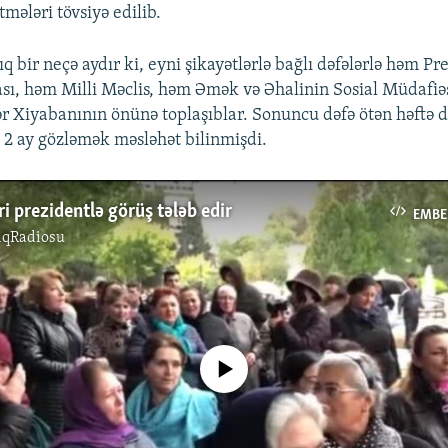
ələri tövsiyə edilib.
ıq bir neçə aydır ki, eyni şikayətlərlə bağlı dəfələrlə həm Pr
sı, həm Milli Məclis, həm Əmək və Əhalinin Sosial Müdafiəs
r Xiyabanının önünə toplaşıblar. Sonuncu dəfə ötən həftə d
 2 ay gözləmək məsləhət bilinmişdi.
ri prezidentlə görüş tələb edir
EMBE
ıqRadiosu
No media source currently available