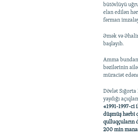
bütövlüyü uğru
elan edilən hə
fərman imzalay
Əmək və Əhalin
başlayıb.
Amma bundan s
bəzilərinin ail
müraciət edəndə
Dövlət Sığorta
yaydığı açıqla
«1991-1997-ci i
düşmüş hərbi q
qulluqçuların 
200 min manat 