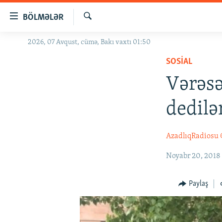
Keçid
BÖLMƏLƏR
linkləri
Axtar
Əsas
2026, 07 Avqust, cümə, Bakı vaxtı 01:50
GÜNDƏM
məzmuna
SOSIAL
#İZAHLA
qayıt
Əsas
Vərəsə
KORRUPSIOMETR
naviqasiyaya
#ƏSLINDƏ
qayıt
dedilər
Axtarışa
FƏRQƏ BAX
keç
QANUNI DOĞRU
AzadlıqRadiosu
ARAŞDIRMA
Noyabr 20, 2018
MULTIMEDIA
Paylaş
RADIO ARXIV
VIDEO
HAQQIMIZDA
FOTOQALEREYA
OXU ZALI