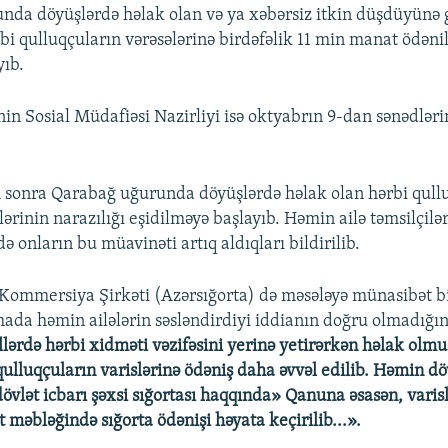
nda döyüşlərdə həlak olan və ya xəbərsiz itkin düşdüyünə
rbi qulluqçuların vərəsələrinə birdəfəlik 11 min manat ödən
ıb.
in Sosial Müdafiəsi Nazirliyi isə oktyabrın 9-dan sənədlər
onra Qarabağ uğurunda döyüşlərdə həlak olan hərbi qull
ələrinin narazılığı eşidilməyə başlayıb. Həmin ailə təmsilçilər
 onların bu müavinəti artıq aldıqları bildirilib.
 Kommersiya Şirkəti (Azərsığorta) də məsələyə münasibət bil
mada həmin ailələrin səsləndirdiyi iddianın doğru olmadığın
llərdə hərbi xidməti vəzifəsini yerinə yetirərkən həlak olmu
ulluqçuların varislərinə ödəniş daha əvvəl edilib. Həmin d
dövlət icbarı şəxsi sığortası haqqında» Qanuna əsasən, varis
məbləğində sığorta ödənişi həyata keçirilib...».