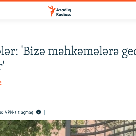
lər: 'Bizə məhkəmələrə ge
'
 ©
VPN-siz açmaq