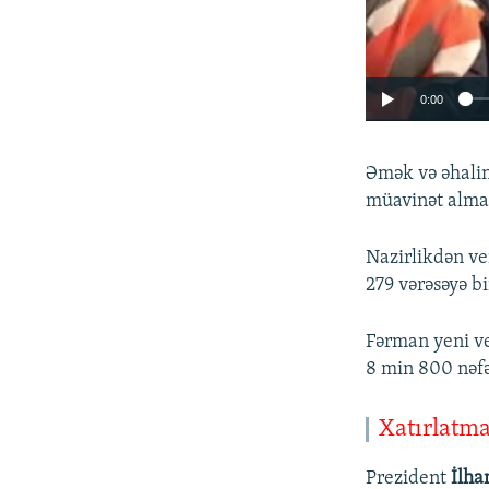
0:00
Əmək və əhalin
müavinət almaq
Nazirlikdən ve
279 vərəsəyə bi
Fərman yeni ver
8 min 800 nəfə
Xatırlatm
Prezident
İlha