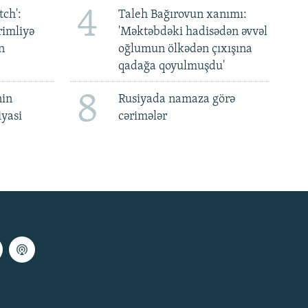
4
ch':
Taleh Bağırovun xanımı:
rimliyə
'Məktəbdəki hadisədən əvvəl
n
oğlumun ölkədən çıxışına
qadağa qoyulmuşdu'
8
nin
Rusiyada namaza görə
iyasi
cərimələr