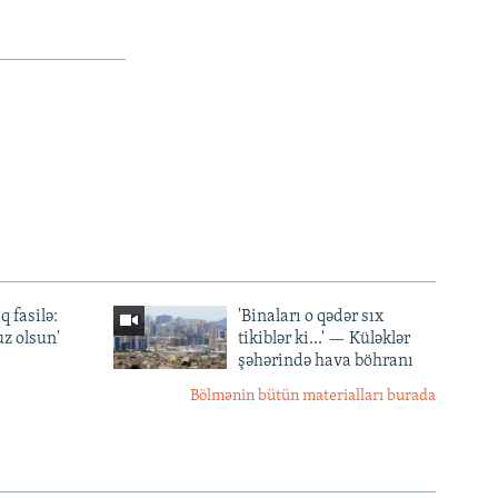
q fasilə:
'Binaları o qədər sıx
z olsun'
tikiblər ki...' — Küləklər
şəhərində hava böhranı
Bölmənin bütün materialları burada