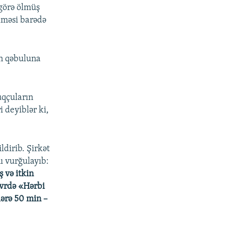
 görə ölmüş
ilməsi barədə
in qəbuluna
uqçuların
i deyiblər ki,
dirib. Şirkət
ı vurğulayıb:
ş və itkin
övrdə «Hərbi
lərə 50 min –