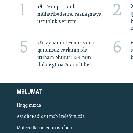
1
2
X
Tramp: 'İranla
müharibədənsə, razılaşmaya
üstünlük verirəm'
5
6
Ukraynanın keçmiş səfiri
Ə
qanunsuz varlanmada
ş
ittiham olunur: 134 min
b
dollar girov ödəməlidir
MƏLUMAT
Haqqımızda
AzadlıqRadiosu mobil telefonuzda
Materiallarımızdan istifadə
BIZI IZLƏ