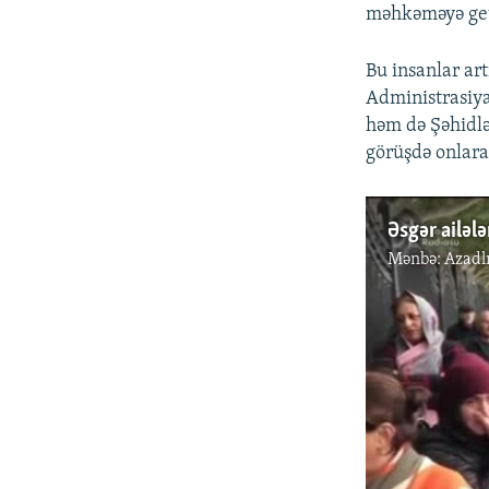
məhkəməyə getm
Bu insanlar art
Administrasiya
həm də Şəhidlə
görüşdə onlara
Əsgər ailələ
Mənbə:
Azadl