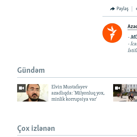
Paylaş
Aza
-
MÜ
- İc
İsti
Gündəm
Elvin Mustafayev
azadlıqda: 'Milyonluq yox,
minlik korrupsiya var'
Çox izlənən