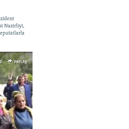
ezident
i Nazirliyi,
eputatlarla
D
PAYLAŞ