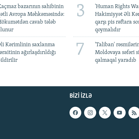
3
açmaz bazarının sahibinin
'Human Rights Wat
qətli Avropa Məhkəməsində:
Hakimiyyət Əli Kə
Hökumətdən cavab tələb
qarşı pis rəftara so
olunur
qoymalıdır
7
li Kərimlinin saxlanma
'Taliban' rəsmiləri
əraitinin ağırlaşdırıldığı
Moldovaya səfəri s
ildirilir
qalmaqal yaradıb
BIZI IZLƏ