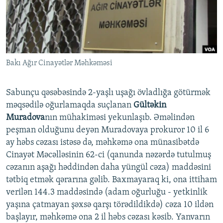
İNFOQRAFIKA
AZƏRBAYCAN ƏDƏBIYYATI KITABXANASI
MISSIYAMIZ
BIZI IZLƏ
KARIKATURA
İSLAM VƏ DEMOKRATIYA
PEŞƏ ETIKASI VƏ JURNALISTIKA STANDARTLARIMIZ
İZ - MƏDƏNIYYƏT PROQRAMI
MATERIALLARIMIZDAN ISTIFADƏ
AZADLIQRADIOSU MOBIL TELEFONUNUZDA
Bakı Ağır Cinayətlər Məhkəməsi
RFE/RL-in bütün saytları
BIZIMLƏ ƏLAQƏ
Sabunçu qəsəbəsində 2-yaşlı uşağı övladlığa götürmək
XƏBƏR BÜLLETENLƏRIMIZ
məqsədilə oğurlamaqda suçlanan
Gültəkin
Muradova
nın mühakiməsi yekunlaşıb. Əməlindən
peşman olduğunu deyən Muradovaya prokuror 10 il 6
ay həbs cəzası istəsə də, məhkəmə ona münasibətdə
Cinayət Məcəlləsinin 62-ci (qanunda nəzərdə tutulmuş
cəzanın aşağı həddindən daha yüngül cəza) maddəsini
tətbiq etmək qərarına gəlib. Baxmayaraq ki, ona ittiham
verilən 144.3 maddəsində (adam oğurluğu - yetkinlik
yaşına çatmayan şəxsə qarşı törədildikdə) cəza 10 ildən
başlayır, məhkəmə ona 2 il həbs cəzası kəsib. Yanvarın