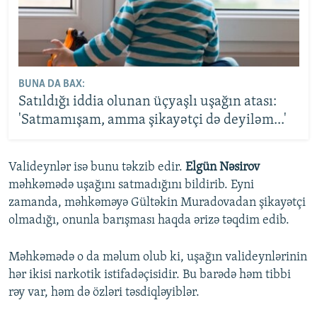
BUNA DA BAX:
Satıldığı iddia olunan üçyaşlı uşağın atası:
'Satmamışam, amma şikayətçi də deyiləm...'
Valideynlər isə bunu təkzib edir.
Elgün Nəsirov
məhkəmədə uşağını satmadığını bildirib. Eyni
zamanda, məhkəməyə Gültəkin Muradovadan şikayətçi
olmadığı, onunla barışması haqda ərizə təqdim edib.
Məhkəmədə o da məlum olub ki, uşağın valideynlərinin
hər ikisi narkotik istifadəçisidir. Bu barədə həm tibbi
rəy var, həm də özləri təsdiqləyiblər.