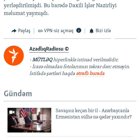
yerləşdirilmişdi. Bu barədə Daxili İşlər Nazirliyi
məlumat yaymışdı.
Paylaş
VPN-siz açmaq
Bizi izlə
AzadlıqRadiosu ©
-
MÜTLƏQ
hiperlinklə istinad verilməlidir.
- İcazə olmadan fotolarımızı təkrar dərc etməyin.
İstifadə şərtləri haqda
ətraflı burada
Gündəm
Savaşsız keçən bir il - Azərbaycanla
Ermənistan sülhə nə qədər yaxındır?