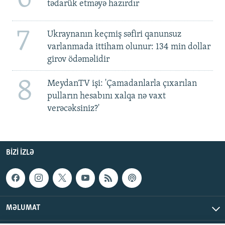
tədarük etməyə hazırdır
7
Ukraynanın keçmiş səfiri qanunsuz
varlanmada ittiham olunur: 134 min dollar
girov ödəməlidir
8
MeydanTV işi: 'Çamadanlarla çıxarılan
pulların hesabını xalqa nə vaxt
verəcəksiniz?'
BIZI IZLƏ
MƏLUMAT