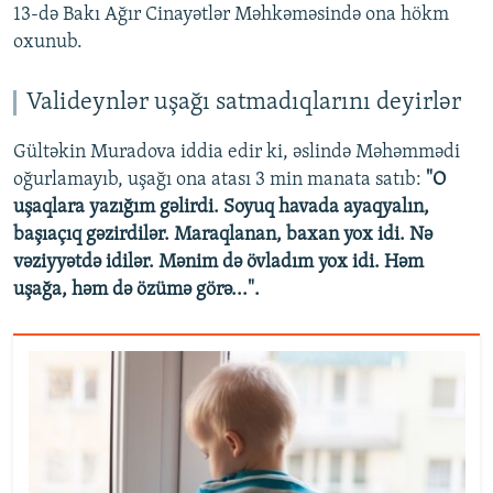
13-də Bakı Ağır Cinayətlər Məhkəməsində ona hökm
oxunub.
Valideynlər uşağı satmadıqlarını deyirlər
Gültəkin Muradova iddia edir ki, əslində Məhəmmədi
oğurlamayıb, uşağı ona atası 3 min manata satıb:
"O
uşaqlara yazığım gəlirdi. Soyuq havada ayaqyalın,
başıaçıq gəzirdilər. Maraqlanan, baxan yox idi. Nə
vəziyyətdə idilər. Mənim də övladım yox idi. Həm
uşağa, həm də özümə görə...".