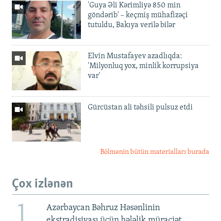
'Guya Əli Kərimliyə 850 min
göndərib' – keçmiş mühafizəçi
tutuldu, Bakıya verilə bilər
Elvin Mustafayev azadlıqda:
'Milyonluq yox, minlik korrupsiya
var'
Gürcüstan ali təhsili pulsuz etdi
Bölmənin bütün materialları burada
Çox izlənən
1
Azərbaycan Bəhruz Həsənlinin
ekstradisiyası üçün hələlik müraciət