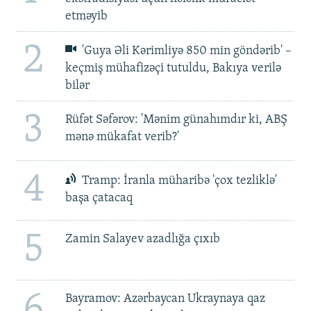
etməyib
2
'Guya Əli Kərimliyə 850 min göndərib' –
keçmiş mühafizəçi tutuldu, Bakıya verilə
bilər
3
Rüfət Səfərov: 'Mənim günahımdır ki, ABŞ
mənə mükafat verib?'
4
Tramp: İranla müharibə 'çox tezliklə'
başa çatacaq
5
Zamin Salayev azadlığa çıxıb
6
Bayramov: Azərbaycan Ukraynaya qaz