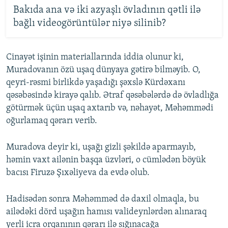
Bakıda ana və iki azyaşlı övladının qətli ilə
bağlı videogörüntülər niyə silinib?
Cinayət işinin materiallarında iddia olunur ki,
Muradovanın özü uşaq dünyaya gətirə bilməyib. O,
qeyri-rəsmi birlikdə yaşadığı şəxslə Kürdəxanı
qəsəbəsində kirayə qalıb. Ətraf qəsəbələrdə də övladlığa
götürmək üçün uşaq axtarıb və, nəhayət, Məhəmmədi
oğurlamaq qərarı verib.
Muradova deyir ki, uşağı gizli şəkildə aparmayıb,
həmin vaxt ailənin başqa üzvləri, o cümlədən böyük
bacısı Firuzə Şıxəliyeva da evdə olub.
Hadisədən sonra Məhəmməd də daxil olmaqla, bu
ailədəki dörd uşağın hamısı valideynlərdən alınaraq
yerli icra orqanının qərarı ilə sığınacağa