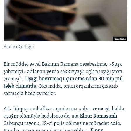
İNFOQRAFIKA
AZƏRBAYCAN ƏDƏBIYYATI KITABXANASI
MISSIYAMIZ
BIZI IZLƏ
KARIKATURA
İSLAM VƏ DEMOKRATIYA
PEŞƏ ETIKASI VƏ JURNALISTIKA STANDARTLARIMIZ
İZ - MƏDƏNIYYƏT PROQRAMI
MATERIALLARIMIZDAN ISTIFADƏ
AZADLIQRADIOSU MOBIL TELEFONUNUZDA
RFE/RL-in bütün saytları
Adam oğurluğu
BIZIMLƏ ƏLAQƏ
XƏBƏR BÜLLETENLƏRIMIZ
Bir müddət əvvəl Bakının Ramana qəsəbəsində, «Şuşa
şəhərciyi» adlanan yerdə səkkizyaşlı oğlan uşağı yoxa
çıxmışdı.
Uşağı buraxmaq üçün atasından 30 min pul
tələb olunurdu.
Əks halda, onun orqanlarını çıxarıb
satmaqla hədələyirdilər.
Ailə hüquq-mühafizə orqanlarına xəbər verəcəyi halda,
uşağın ölümüylə hədələnsə də, ata
Elnur Ramazanlı
Sabunçu rayonu, 12-ci polis bölməsinə müraciət edib.
Bundan az sonra əməliyyat keçirilib və
Elnur