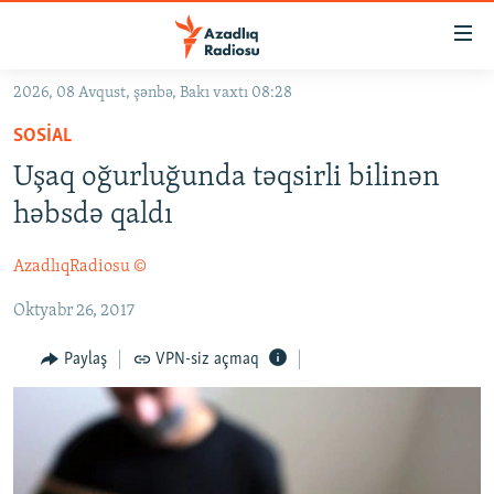
Keçid
linkləri
Əsas
2026, 08 Avqust, şənbə, Bakı vaxtı 08:28
məzmuna
GÜNDƏM
SOSIAL
qayıt
#İZAHLA
Əsas
Uşaq oğurluğunda təqsirli bilinən
KORRUPSIOMETR
naviqasiyaya
həbsdə qaldı
qayıt
#ƏSLINDƏ
Axtarışa
AzadlıqRadiosu ©
FƏRQƏ BAX
keç
Oktyabr 26, 2017
QANUNI DOĞRU
ARAŞDIRMA
Paylaş
VPN-siz açmaq
MULTIMEDIA
RADIO ARXIV
VIDEO
HAQQIMIZDA
FOTOQALEREYA
OXU ZALI