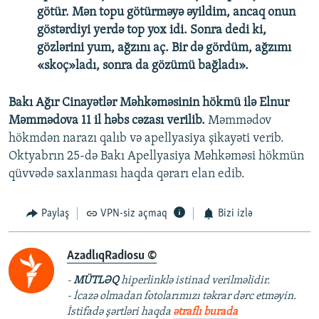
götür. Mən topu götürməyə əyildim, ancaq onun
göstərdiyi yerdə top yox idi. Sonra dedi ki,
gözlərini yum, ağzını aç. Bir də gördüm, ağzımı
«skoç»ladı, sonra da gözümü bağladı».
Bakı Ağır Cinayətlər Məhkəməsinin hökmü ilə Elnur
Məmmədova 11 il həbs cəzası verilib.
Məmmədov
hökmdən narazı qalıb və apellyasiya şikayəti verib.
Oktyabrın 25-də Bakı Apellyasiya Məhkəməsi hökmün
qüvvədə saxlanması haqda qərarı elan edib.
Paylaş
VPN-siz açmaq
Bizi izlə
AzadlıqRadiosu ©
-
MÜTLƏQ
hiperlinklə istinad verilməlidir.
- İcazə olmadan fotolarımızı təkrar dərc etməyin.
İstifadə şərtləri haqda
ətraflı burada