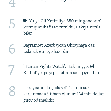
4
5
'Guya Əli Kərimliyə 850 min göndərib' –
keçmiş mühafizəçi tutuldu, Bakıya verilə
bilər
6
Bayramov: Azərbaycan Ukraynaya qaz
tədarük etməyə hazırdır
7
'Human Rights Watch': Hakimiyyət Əli
Kərimliyə qarşı pis rəftara son qoymalıdır
8
Ukraynanın keçmiş səfiri qanunsuz
varlanmada ittiham olunur: 134 min dollar
girov ödəməlidir