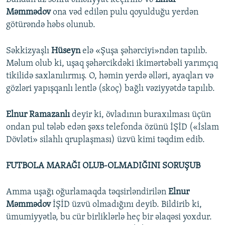
Məmmədov
ona vəd edilən pulu qoyulduğu yerdən
götürəndə həbs olunub.
Səkkizyaşlı
Hüseyn
elə «Şuşa şəhərciyi»ndən tapılıb.
Məlum olub ki, uşaq şəhərcikdəki ikimərtəbəli yarımçıq
tikilidə saxlanılırmış. O, həmin yerdə əlləri, ayaqları və
gözləri yapışqanlı lentlə (skoç) bağlı vəziyyətdə tapılıb.
Elnur Ramazanlı
deyir ki, övladının buraxılması üçün
ondan pul tələb edən şəxs telefonda özünü İŞİD («İslam
Dövləti» silahlı qruplaşması) üzvü kimi təqdim edib.
FUTBOLA MARAĞI OLUB-OLMADIĞINI SORUŞUB
Amma uşağı oğurlamaqda təqsirləndirilən
Elnur
Məmmədov
İŞİD üzvü olmadığını deyib. Bildirib ki,
ümumiyyətlə, bu cür birliklərlə heç bir əlaqəsi yoxdur.