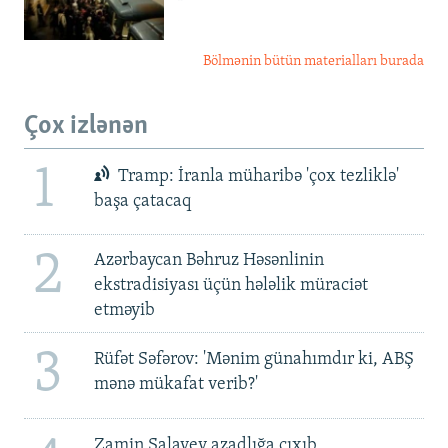
Bölmənin bütün materialları burada
Çox izlənən
1
Tramp: İranla müharibə 'çox tezliklə'
başa çatacaq
2
Azərbaycan Bəhruz Həsənlinin
ekstradisiyası üçün hələlik müraciət
etməyib
3
Rüfət Səfərov: 'Mənim günahımdır ki, ABŞ
mənə mükafat verib?'
Zamin Salayev azadlığa çıxıb