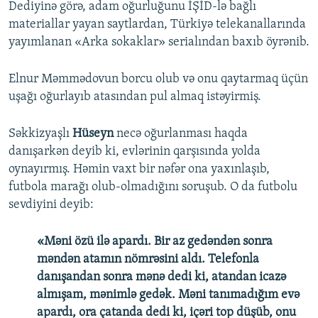
Dediyinə görə, adam oğurluğunu İŞİD-lə bağlı
materiallar yayan saytlardan, Türkiyə telekanallarında
yayımlanan «Arka sokaklar» serialından baxıb öyrənib.
Elnur Məmmədovun borcu olub və onu qaytarmaq üçün
uşağı oğurlayıb atasından pul almaq istəyirmiş.
Səkkizyaşlı
Hüseyn
necə oğurlanması haqda
danışarkən deyib ki, evlərinin qarşısında yolda
oynayırmış. Həmin vaxt bir nəfər ona yaxınlaşıb,
futbola marağı olub-olmadığını soruşub. O da futbolu
sevdiyini deyib:
«Məni özü ilə apardı. Bir az gedəndən sonra
məndən atamın nömrəsini aldı. Telefonla
danışandan sonra mənə dedi ki, atandan icazə
almışam, mənimlə gedək. Məni tanımadığım evə
apardı, ora çatanda dedi ki, içəri top düşüb, onu