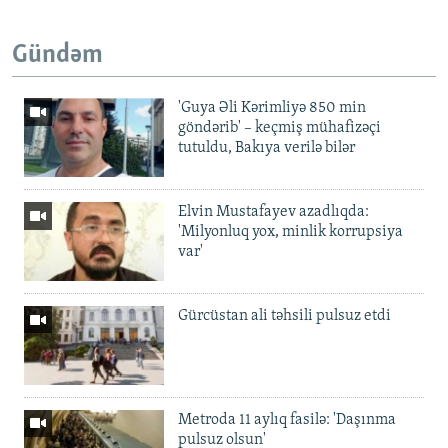
Gündəm
'Guya Əli Kərimliyə 850 min
göndərib' – keçmiş mühafizəçi
tutuldu, Bakıya verilə bilər
Elvin Mustafayev azadlıqda:
'Milyonluq yox, minlik korrupsiya
var'
Gürcüstan ali təhsili pulsuz etdi
Metroda 11 aylıq fasilə: 'Daşınma
pulsuz olsun'