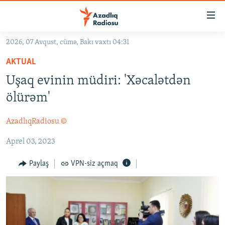
Keçid
linkləri
Əsas
2026, 07 Avqust, cümə, Bakı vaxtı 04:31
məzmuna
GÜNDƏM
AKTUAL
qayıt
#İZAHLA
Əsas
Uşaq evinin müdiri: 'Xəcalətdən
KORRUPSIOMETR
naviqasiyaya
ölürəm'
qayıt
#ƏSLINDƏ
Axtarışa
AzadlıqRadiosu ©
FƏRQƏ BAX
keç
Aprel 03, 2023
QANUNI DOĞRU
ARAŞDIRMA
Paylaş
VPN-siz açmaq
MULTIMEDIA
RADIO ARXIV
VIDEO
HAQQIMIZDA
FOTOQALEREYA
OXU ZALI