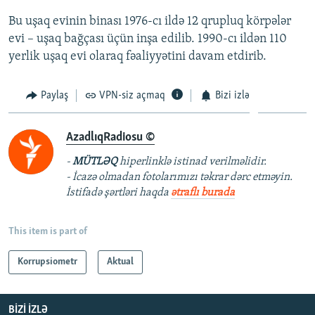
Bu uşaq evinin binası 1976-cı ildə 12 qrupluq körpələr
evi – uşaq bağçası üçün inşa edilib. 1990-cı ildən 110
yerlik uşaq evi olaraq fəaliyyətini davam etdirib.
Paylaş
VPN-siz açmaq
Bizi izlə
AzadlıqRadiosu ©
-
MÜTLƏQ
hiperlinklə istinad verilməlidir.
- İcazə olmadan fotolarımızı təkrar dərc etməyin.
İstifadə şərtləri haqda
ətraflı burada
This item is part of
Korrupsiometr
Aktual
BIZI IZLƏ