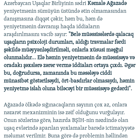
Azərbaycan Uşaqlar Birliyinin sədri
Kəmalə Ağazadə
yeniyetmənin sümüyün üstündə ətin olmamasından
danışmasına diqqət çəkir, həm bu, həm də
yeniyetmənin davranışı haqda iddiaların
araşdırılmasını vacib sayır:
"Belə müəssisələrdə qalacaq
uşaqların psixoloji durumları, aldığı travmalar fərdi
şəkildə müəyyənləşdirilməli, onlarla xüsusi məşğul
olunmalıdır... Elə həmin yeniyetmənin də müəssisəyə və
oradakı şəxslərə zərər vermə iddiaları ortaya çıxdı. Əgər
bu, doğrudursa, zamanında bu məsələyə ciddi
münasibət göstərilsəydi, ört-basdırlar olmasaydı, həmin
yeniyetmə islah oluna biləcəyi bir müəssisəyə gedərdi".
Ağazadə ölkədə sığınacaqların sayının çox az, onlara
nəzarət mexanizminin isə zəif olduğunu vurğulayır.
Onun sözlərinə görə, hazırda BŞİH-nin nəzdində olan
uşaq evlərində aparılan yoxlamalar barədə ictimaiyyətə
məlumat verilmir. Buna görə də problemin həllindən