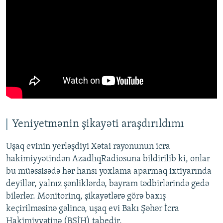
Yeniyetmənin şikayəti araşdırıldımı
Uşaq evinin yerləşdiyi Xətai rayonunun icra
hakimiyyətindən AzadlıqRadiosuna bildirilib ki, onlar
bu müəssisədə hər hansı yoxlama aparmaq ixtiyarında
deyillər, yalnız şənliklərdə, bayram tədbirlərində gedə
bilərlər. Monitorinq, şikayətlərə görə baxış
keçirilməsinə gəlincə, uşaq evi Bakı Şəhər İcra
Hakimiyyətinə (BŞİH) tabedir.