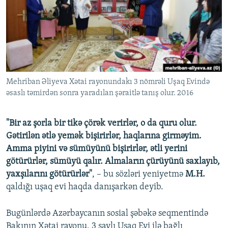
İNFOQRAFIKA
AZƏRBAYCAN ƏDƏBIYYATI KITABXANASI
MISSIYAMIZ
BIZI IZLƏ
KARIKATURA
İSLAM VƏ DEMOKRATIYA
PEŞƏ ETIKASI VƏ JURNALISTIKA STANDARTLARIMIZ
İZ - MƏDƏNIYYƏT PROQRAMI
MATERIALLARIMIZDAN ISTIFADƏ
AZADLIQRADIOSU MOBIL TELEFONUNUZDA
RFE/RL-in bütün saytları
Mehriban Əliyeva Xətai rayonundakı 3 nömrəli Uşaq Evində
BIZIMLƏ ƏLAQƏ
əsaslı təmirdən sonra yaradılan şəraitlə tanış olur. 2016
XƏBƏR BÜLLETENLƏRIMIZ
"Bir az şorla bir tikə çörək verirlər, o da quru olur.
Gətirilən ətlə yemək bişirirlər, haqlarına girməyim.
Amma piyini və sümüyünü bişirirlər, ətli yerini
götürürlər, sümüyü qalır. Almaların çürüyünü saxlayıb,
yaxşılarını götürürlər"
, – bu sözləri yeniyetmə
M.H.
qaldığı uşaq evi haqda danışarkən deyib.
Bugünlərdə Azərbaycanın sosial şəbəkə seqmentində
Bakının Xətai rayonu, 3 saylı Uşaq Evi ilə bağlı