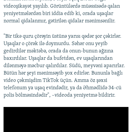
videoşikayət yayılıb. Görüntülərdə müəssisədə qalan
yeniyetmələrdən biri iddia edib ki, orada uşaqlar
normal qidalanmır, gətirilən qidalar mənimsənilir.
"Bir tikə quru çörəyin üstünə yarısı qədər şor çəkirlər.
Uşaqlar o çörək ilə doymurdu. Səhər onu yeyib
gedirdilər məktəbə, orada da onun-bunun ağzına
baxırdılar. Uşaqlar da bufetdən, ev uşaqlarından
dilənməyə məcbur qalırdılar. Südü, meyvəni aparırlar.
Bütün hər şeyi mənimsəyib yox edirlər. Bununla bağlı
video çəkmişdim TikTok üçün. Amma öz şəxsi
telefonum ya uşaq evindədir, ya da Əhmədlidə 34-cü
polis bölməsindədir", –videoda yeniyetmə bildirir.