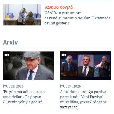
'AZADLIQ' QOVŞAĞI
USAID-in yardımının
dayandırılmasının təsirləri Ukraynada
özünü göstərir
Arxiv
İYUL 29, 2026
İYUL 24, 2026
'Bu gün müxalifət, sabah
Atatürkün qurduğu partiya
tənqidçilər' - Paşinyan
parçalandı: 'Yeni Partiya'
Əliyevin yoluyla gedir?
müxalifətə, yoxsa Ərdoğana
yarayacaq?