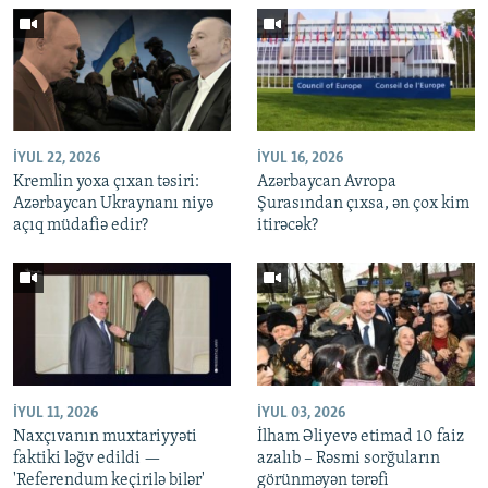
İYUL 22, 2026
İYUL 16, 2026
Kremlin yoxa çıxan təsiri:
Azərbaycan Avropa
Azərbaycan Ukraynanı niyə
Şurasından çıxsa, ən çox kim
açıq müdafiə edir?
itirəcək?
İYUL 11, 2026
İYUL 03, 2026
Naxçıvanın muxtariyyəti
İlham Əliyevə etimad 10 faiz
faktiki ləğv edildi —
azalıb – Rəsmi sorğuların
'Referendum keçirilə bilər'
görünməyən tərəfi