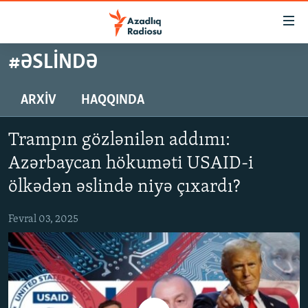
Keçid
linkləri
Əsas
#ƏSLINDƏ
məzmuna
GÜNDƏM
qayıt
#İZAHLA
ARXIV
HAQQINDA
Əsas
KORRUPSIOMETR
naviqasiyaya
Trampın gözlənilən addımı:
qayıt
#ƏSLINDƏ
Axtarışa
Azərbaycan hökuməti USAID-i
FƏRQƏ BAX
keç
ölkədən əslində niyə çıxardı?
QANUNI DOĞRU
Fevral 03, 2025
ARAŞDIRMA
MULTIMEDIA
RADIO ARXIV
VIDEO
HAQQIMIZDA
FOTOQALEREYA
OXU ZALI