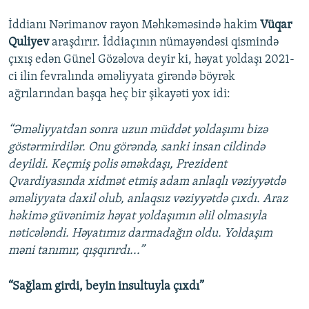
İddianı Nərimanov rayon Məhkəməsində hakim
Vüqar
Quliyev
araşdırır. İddiaçının nümayəndəsi qismində
çıxış edən Günel Gözəlova deyir ki, həyat yoldaşı 2021-
ci ilin fevralında əməliyyata girəndə böyrək
ağrılarından başqa heç bir şikayəti yox idi:
“Əməliyyatdan sonra uzun müddət yoldaşımı bizə
göstərmirdilər. Onu görəndə, sanki insan cildində
deyildi. Keçmiş polis əməkdaşı, Prezident
Qvardiyasında xidmət etmiş adam anlaqlı vəziyyətdə
əməliyyata daxil olub, anlaqsız vəziyyətdə çıxdı. Araz
həkimə güvənimiz həyat yoldaşımın əlil olmasıyla
nəticələndi. Həyatımız darmadağın oldu. Yoldaşım
məni tanımır, qışqırırdı...”
“Sağlam girdi, beyin insultuyla çıxdı”