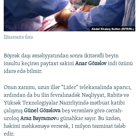
İNFOQRAFIKA
AZƏRBAYCAN ƏDƏBIYYATI KITABXANASI
MISSIYAMIZ
BIZI IZLƏ
KARIKATURA
İSLAM VƏ DEMOKRATIYA
PEŞƏ ETIKASI VƏ JURNALISTIKA STANDARTLARIMIZ
İZ - MƏDƏNIYYƏT PROQRAMI
MATERIALLARIMIZDAN ISTIFADƏ
İllüstrativ foto
AZADLIQRADIOSU MOBIL TELEFONUNUZDA
RFE/RL-in bütün saytları
BIZIMLƏ ƏLAQƏ
Böyrək daşı əməliyyatından sonra ikitərəfli beyin
XƏBƏR BÜLLETENLƏRIMIZ
insultu keçirən paytaxt sakini
Anar Gözəlov
indi özünü
idarə edə bilmir.
Onun xanımı, uzun illər “Lider” telekanalında aparıcı,
ardından da bu ilin fevralınadək Nəqliyyat, Rabitə və
Yüksək Texnologiyalar Nazirliyində mətbuat katibi
çalışmış
Günel Gözəlova
beş verənlərə görə cərrah-
uroloq
Araz Bayramov
u günahkar sayır. Bu üzdən,
həkimi məhkəməyə verərək, 1 milyon təzminat tələb
edir.