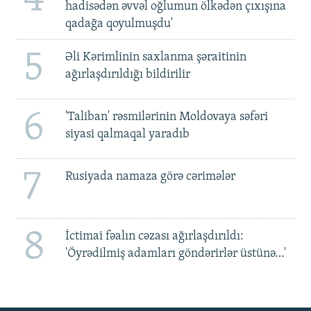
4
hadisədən əvvəl oğlumun ölkədən çıxışına
qadağa qoyulmuşdu'
5
Əli Kərimlinin saxlanma şəraitinin
ağırlaşdırıldığı bildirilir
6
'Taliban' rəsmilərinin Moldovaya səfəri
siyasi qalmaqal yaradıb
7
Rusiyada namaza görə cərimələr
8
İctimai fəalın cəzası ağırlaşdırıldı:
'Öyrədilmiş adamları göndərirlər üstünə…'