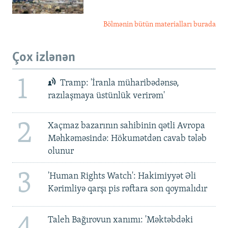
Bölmənin bütün materialları burada
Çox izlənən
1
Tramp: 'İranla müharibədənsə,
razılaşmaya üstünlük verirəm'
2
Xaçmaz bazarının sahibinin qətli Avropa
Məhkəməsində: Hökumətdən cavab tələb
olunur
3
'Human Rights Watch': Hakimiyyət Əli
Kərimliyə qarşı pis rəftara son qoymalıdır
Taleh Bağırovun xanımı: 'Məktəbdəki