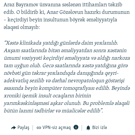
Araz Bayramov ünvanına səslənən ittihamları təkzib
edib. O bildirib ki, Anar Gözəlovun hazırkı durumunun
– keçirdiyi beyin insultunun böyrək əməliyyatıyla
əlaqəsi olmayıb:
“Xəstə klinikada yatdığı günlərdə daim yoxlanılıb.
Axşam saatlarında bitən əməliyyatdan sonra xəstənin
ümumi vəziyyəti keçirdiyi əməliyyata və aldığı narkoza
tam uyğun olub. Gecə saatlarında xəstə yatdığına görə
növbəti gün təkrar yoxlandıqda danışığında qeyri-
adekvatlıq sezilib və dərhal nevropatoloqun göstərişi
əsasında beyin kompüter tomoqrafiyası edilib. Beyində
xroniki işemik insult ocaqların birinin
yarımkəskinləşməsi aşkar olunub. Bu problemlə əlaqəli
bütün lazımi tədbirlər və müalicələr edilib”.
Paylaş
VPN-siz açmaq
Bizi izlə