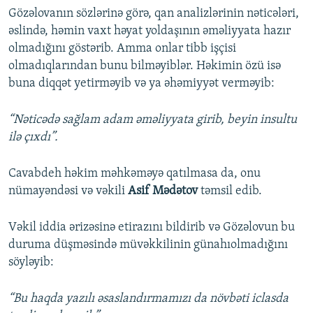
Gözəlovanın sözlərinə görə, qan analizlərinin nəticələri,
əslində, həmin vaxt həyat yoldaşının əməliyyata hazır
olmadığını göstərib. Amma onlar tibb işçisi
olmadıqlarından bunu bilməyiblər. Həkimin özü isə
buna diqqət yetirməyib və ya əhəmiyyət verməyib:
“Nəticədə sağlam adam əməliyyata girib, beyin insultu
ilə çıxdı”.
Cavabdeh həkim məhkəməyə qatılmasa da, onu
nümayəndəsi və vəkili
Asif Mədətov
təmsil edib.
Vəkil iddia ərizəsinə etirazını bildirib və Gözəlovun bu
duruma düşməsində müvəkkilinin günahıolmadığını
söyləyib:
“Bu haqda yazılı əsaslandırmamızı da növbəti iclasda