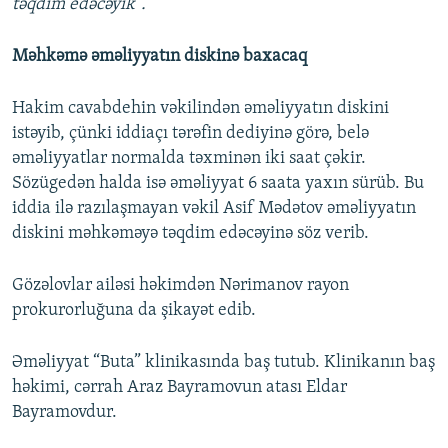
təqdim edəcəyik”.
Məhkəmə əməliyyatın diskinə baxacaq
Hakim cavabdehin vəkilindən əməliyyatın diskini
istəyib, çünki iddiaçı tərəfin dediyinə görə, belə
əməliyyatlar normalda təxminən iki saat çəkir.
Sözügedən halda isə əməliyyat 6 saata yaxın sürüb. Bu
iddia ilə razılaşmayan vəkil Asif Mədətov əməliyyatın
diskini məhkəməyə təqdim edəcəyinə söz verib.
Gözəlovlar ailəsi həkimdən Nərimanov rayon
prokurorluğuna da şikayət edib.
Əməliyyat “Buta” klinikasında baş tutub. Klinikanın baş
həkimi, cərrah Araz Bayramovun atası Eldar
Bayramovdur.