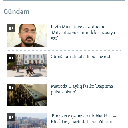
Gündəm
Elvin Mustafayev azadlıqda:
'Milyonluq yox, minlik korrupsiya
var'
Gürcüstan ali təhsili pulsuz etdi
Metroda 11 aylıq fasilə: 'Daşınma
pulsuz olsun'
'Binaları o qədər sıx tikiblər ki...' —
Küləklər şəhərində hava böhranı