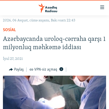
Keçid
linkləri
Əsas
2026, 06 Avqust, cümə axşamı, Bakı vaxtı 22:43
məzmuna
GÜNDƏM
SOSIAL
qayıt
#İZAHLA
Əsas
Azərbaycanda uroloq-cərraha qarşı 1
KORRUPSIOMETR
naviqasiyaya
milyonluq məhkəmə iddiası
qayıt
#ƏSLINDƏ
Axtarışa
İyul 27, 2021
FƏRQƏ BAX
keç
QANUNI DOĞRU
Paylaş
VPN-siz açmaq
ARAŞDIRMA
MULTIMEDIA
RADIO ARXIV
VIDEO
HAQQIMIZDA
FOTOQALEREYA
OXU ZALI