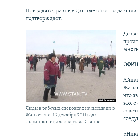
Приводятся разные данные о пострадавших
подтверждает.
Дозво
проис
многи
ОФИЦ
Айнаш
Жанао
что з
этого
Люди в рабочих спецовках на площади в
совет
Жанаозене. 16 декабря 2011 года.
следу
Скриншот с видеопартала Стан.кз.
«Ника