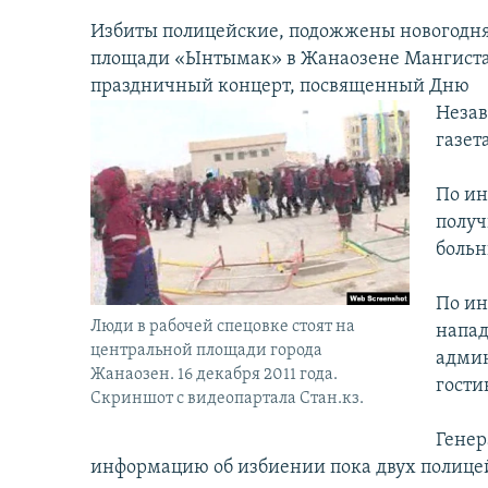
Избиты полицейские, подожжены новогодняя
площади «Ынтымак» в Жанаозене Мангистаус
праздничный концерт, посвященный Дню
Незав
газет
По ин
получ
больн
По ин
Люди в рабочей спецовке стоят на
напад
центральной площади города
админ
Жанаозен. 16 декабря 2011 года.
гости
Скриншот с видеопартала Стан.кз.
Генер
информацию об избиении пока двух полице