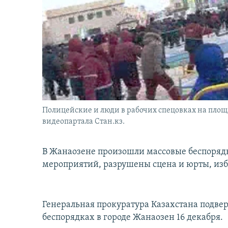
İNFOQRAFIKA
AZƏRBAYCAN ƏDƏBIYYATI KITABXANASI
MISSIYAMIZ
KARIKATURA
İSLAM VƏ DEMOKRATIYA
PEŞƏ ETIKASI VƏ JURNALISTIKA
STANDARTLARIMIZ
İZ - MƏDƏNIYYƏT PROQRAMI
MATERIALLARIMIZDAN ISTIFADƏ
AZADLIQRADIOSU MOBIL TELEFONUNUZDA
BIZIMLƏ ƏLAQƏ
XƏBƏR BÜLLETENLƏRIMIZ
Полицейские и люди в рабочих спецовках на площа
видеопартала Стан.кз.
В Жанаозене произошли массовые беспоряд
мероприятий, разрушены сцена и юрты, из
Генеральная прокуратура Казахстана подв
беспорядках в городе Жанаозен 16 декабря.