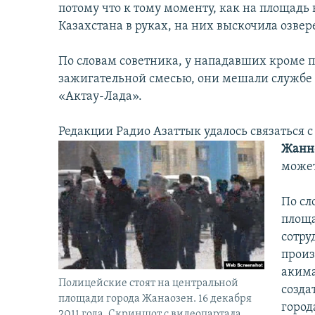
потому что к тому моменту, как на площадь
Казахстана в руках, на них выскочила озвер
По словам советника, у нападавших кроме п
зажигательной смесью, они мешали службе
«Актау-Лада».
Редакции Радио Азаттык удалось связаться 
Жанн
может
По сл
площа
сотру
произ
акима
Полицейские стоят на центральной
созда
площади города Жанаозен. 16 декабря
город
2011 года. Скриншот с видеопартала