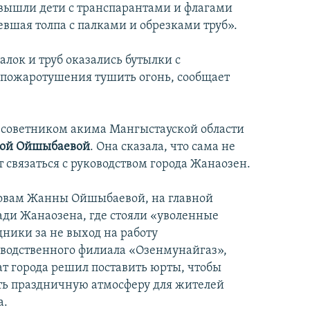
 вышли дети с транспарантами и флагами
евшая толпа с палками и обрезками труб».
алок и труб оказались бутылки с
 пожаротушения тушить огонь, сообщает
с советником акима Мангыстауской области
ой Ойшыбаевой
. Она сказала, что сама не
 связаться с руководством города Жанаозен.
овам Жанны Ойшыбаевой, на главной
ди Жанаозена, где стояли «уволенные
дники за не выход на работу
водственного филиала «Озенмунайгаз»,
т города решил поставить юрты, чтобы
ть праздничную атмосферу для жителей
а.