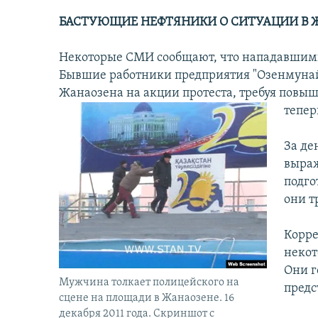
БАСТУЮЩИЕ НЕФТЯНИКИ О СИТУАЦИИ В 
Некоторые СМИ сообщают, что нападавшим
Бывшие работники предприятия "Озенмунайг
Жанаозена на акции протеста, требуя повыш
тепер
За де
выраж
подго
они т
Корре
некот
Они г
Мужчина толкает полицейского на
предс
сцене на площади в Жанаозене. 16
декабря 2011 года. Скриншот с