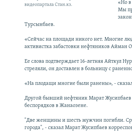
«Но в
видеопартала Стан.кз.
Мы пр
закон
Турсынбаев.
«Сейчас на площади никого нет. Многие люд
активистка забастовки нефтяников Айман О
Ее слова подтверждает 16-летняя Айткул Нуро
стреляли, он доставлен в больницу с раненн
«На плодащи многие были ранены», - сказал
Другой бывший нефтяник Марат Жусипбаев 
беспорядков в Жанаозене.
"Две женщины и шесть мужчин погибли. Ср
города", - сказал Марат Жусипбаев корресп