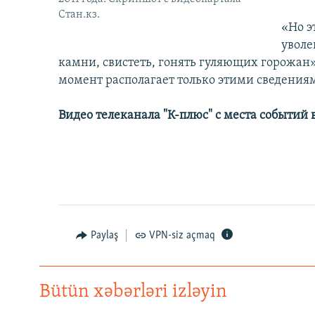
Стан.кз.
«Но э
уволе
камни, свистеть, гонять гуляющих горожан»,
момент располагает только этими сведения
Видео телеканала "К-плюс" с места событий 
Paylaş
VPN-siz açmaq
Bütün xəbərləri izləyin