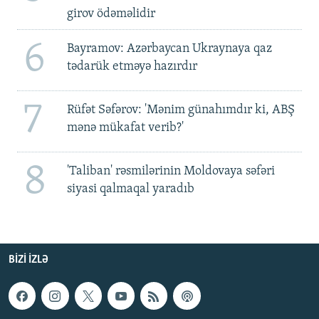
girov ödəməlidir
6
Bayramov: Azərbaycan Ukraynaya qaz
tədarük etməyə hazırdır
7
Rüfət Səfərov: 'Mənim günahımdır ki, ABŞ
mənə mükafat verib?'
8
'Taliban' rəsmilərinin Moldovaya səfəri
siyasi qalmaqal yaradıb
BIZI IZLƏ