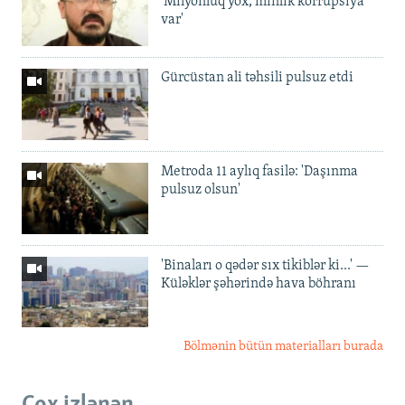
'Milyonluq yox, minlik korrupsiya
var'
Gürcüstan ali təhsili pulsuz etdi
Metroda 11 aylıq fasilə: 'Daşınma
pulsuz olsun'
'Binaları o qədər sıx tikiblər ki...' —
Küləklər şəhərində hava böhranı
Bölmənin bütün materialları burada