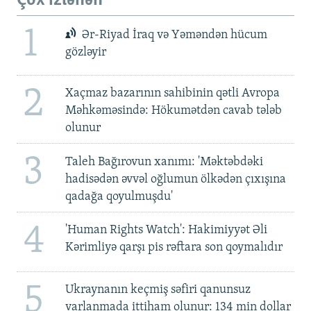
Çox izlənən
1
Ər-Riyad İraq və Yəməndən hücum
gözləyir
2
Xaçmaz bazarının sahibinin qətli Avropa
Məhkəməsində: Hökumətdən cavab tələb
olunur
3
Taleh Bağırovun xanımı: 'Məktəbdəki
hadisədən əvvəl oğlumun ölkədən çıxışına
qadağa qoyulmuşdu'
4
'Human Rights Watch': Hakimiyyət Əli
Kərimliyə qarşı pis rəftara son qoymalıdır
5
Ukraynanın keçmiş səfiri qanunsuz
varlanmada ittiham olunur: 134 min dollar