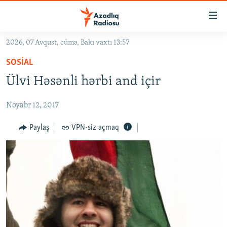
Keçid
linkləri
Əsas
2026, 07 Avqust, cümə, Bakı vaxtı 13:57
məzmuna
GÜNDƏM
SOSIAL
qayıt
#İZAHLA
Əsas
Ülvi Həsənli hərbi and içir
KORRUPSIOMETR
naviqasiyaya
qayıt
Noyabr 12, 2017
#ƏSLINDƏ
Axtarışa
FƏRQƏ BAX
Paylaş
VPN-siz açmaq
keç
QANUNI DOĞRU
ARAŞDIRMA
MULTIMEDIA
RADIO ARXIV
VIDEO
HAQQIMIZDA
FOTOQALEREYA
OXU ZALI