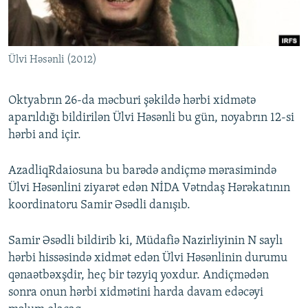
İNFOQRAFIKA
AZƏRBAYCAN ƏDƏBIYYATI KITABXANASI
MISSIYAMIZ
BIZI IZLƏ
KARIKATURA
İSLAM VƏ DEMOKRATIYA
PEŞƏ ETIKASI VƏ JURNALISTIKA STANDARTLARIMIZ
Ülvi Həsənli (2012)
İZ - MƏDƏNIYYƏT PROQRAMI
MATERIALLARIMIZDAN ISTIFADƏ
AZADLIQRADIOSU MOBIL TELEFONUNUZDA
RFE/RL-in bütün saytları
Oktyabrın 26-da məcburi şəkildə hərbi xidmətə
BIZIMLƏ ƏLAQƏ
aparıldığı bildirilən Ülvi Həsənli bu gün, noyabrın 12-si
hərbi and içir.
XƏBƏR BÜLLETENLƏRIMIZ
AzadliqRdaiosuna bu barədə andiçmə mərasimində
Ülvi Həsənlini ziyarət edən NİDA Vətndaş Hərəkatının
koordinatoru Samir Əsədli danışıb.
Samir Əsədli bildirib ki, Müdafiə Nazirliyinin N saylı
hərbi hissəsində xidmət edən Ülvi Həsənlinin durumu
qənaətbəxşdir, heç bir təzyiq yoxdur. Andiçmədən
sonra onun hərbi xidmətini harda davam edəcəyi