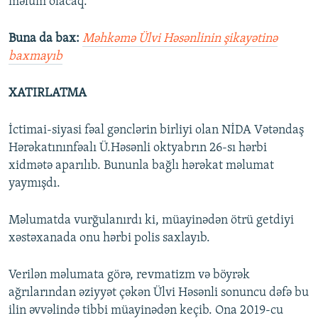
məlum olacaq.
Buna da bax:
Məhkəmə Ülvi Həsənlinin şikayətinə
baxmayıb
XATIRLATMA
İctimai-siyasi fəal gənclərin birliyi olan NİDA Vətəndaş
Hərəkatınınfəalı Ü.Həsənli oktyabrın 26-sı hərbi
xidmətə aparılıb. Bununla bağlı hərəkat məlumat
yaymışdı.
Məlumatda vurğulanırdı ki, müayinədən ötrü getdiyi
xəstəxanada onu hərbi polis saxlayıb.
Verilən məlumata görə, revmatizm və böyrək
ağrılarından əziyyət çəkən Ülvi Həsənli sonuncu dəfə bu
ilin əvvəlində tibbi müayinədən keçib. Ona 2019-cu