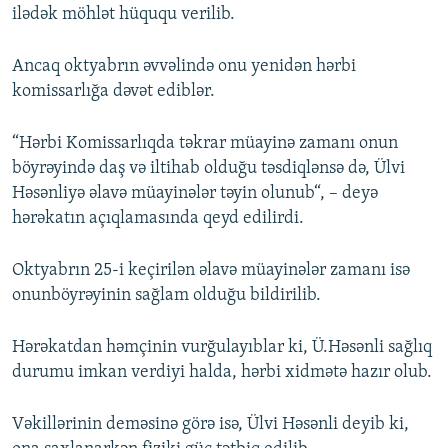
ilədək möhlət hüququ verilib.
Ancaq oktyabrın əvvəlində onu yenidən hərbi
komissarlığa dəvət ediblər.
“Hərbi Komissarlıqda təkrar müayinə zamanı onun
böyrəyində daş və iltihab olduğu təsdiqlənsə də, Ülvi
Həsənliyə əlavə müayinələr təyin olunub“, – deyə
hərəkatın açıqlamasında qeyd edilirdi.
Oktyabrın 25-i keçirilən əlavə müayinələr zamanı isə
onunböyrəyinin sağlam olduğu bildirilib.
Hərəkatdan həmçinin vurğulayıblar ki, Ü.Həsənli sağlıq
durumu imkan verdiyi halda, hərbi xidmətə hazır olub.
Vəkillərinin deməsinə görə isə, Ülvi Həsənli deyib ki,