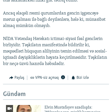
ona saxlanarkən fiziki güc tətbiq edilib.
Ancaq əlaqəli rəsmi qurumlardan gəncin işgəncəyə
məruz qalması ilə bağlı deyilənlərə, hələ ki, münasibət
almaq mümkün olmayıb.
NİDA Vətəndaş Hərəkatı ictimai-siyasi fəal gənclərin
birliyidir. Təşkilatın manifestində bildirilir ki,
məqsədləri hüququn aliliyinin təmin edilməsi və sosial-
iqtisadi dəyişikliklərin həyata keçirilməsidir. Təşkilatın
bir neçə üzvü hazırda həbsdədir.
Paylaş
VPN-siz açmaq
Bizi izlə
Gündəm
Elvin Mustafayev azadlıqda: