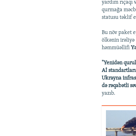
yardım rıçaqı 
qurmağa məcbur
statusu təklif 
Bu növ paket e
ölkənin irəliy
həmmüəllifi
Y
"Yenidən qurulm
Aİ standartları
Ukrayna infras
də rəqabətli sə
yazıb.