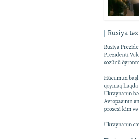
Rusiya tə
Rusiya Prezide
Prezidenti Vol
sözünü öyrənmə
Hücumun başla
qoymaq haqda 
Ukraynanın bər
Avropasının ən 
prosesi kim və
Ukraynanın cav