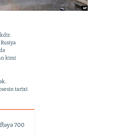
kdir.
 Rusiya
cdə
an kimi
ək.
sesin tarixi
əftəyə 700