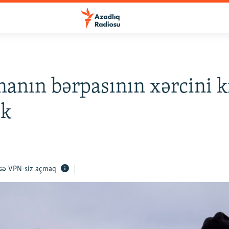
anın bərpasının xərcini 
ək
VPN-siz açmaq