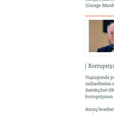
(George Marsha
Korrupsiya
Vaşinqtonda y
müharibədən so
dəstəkçiləri ö
korrupsiyanın s
Ancaq hesabatd