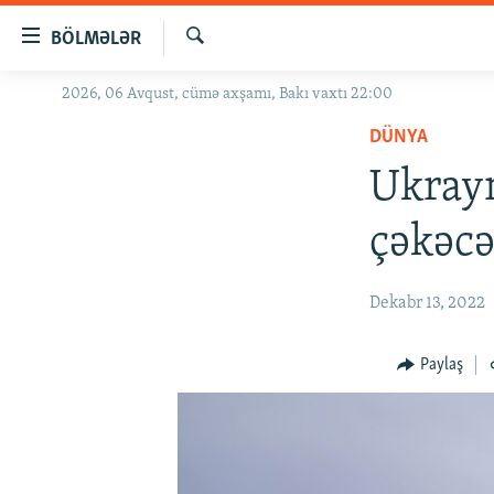
Keçid
BÖLMƏLƏR
linkləri
Axtar
Əsas
2026, 06 Avqust, cümə axşamı, Bakı vaxtı 22:00
GÜNDƏM
məzmuna
DÜNYA
#İZAHLA
qayıt
Əsas
Ukrayn
KORRUPSIOMETR
naviqasiyaya
#ƏSLINDƏ
qayıt
çəkəc
Axtarışa
FƏRQƏ BAX
keç
QANUNI DOĞRU
Dekabr 13, 2022
ARAŞDIRMA
Paylaş
MULTIMEDIA
RADIO ARXIV
VIDEO
HAQQIMIZDA
FOTOQALEREYA
OXU ZALI