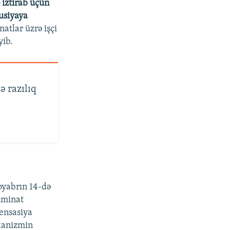
 iztirab üçün
Rusiyaya
tlar üzrə işçi
ib.
ə razılıq
oyabrın 14-də
zminat
pensasiya
exanizmin