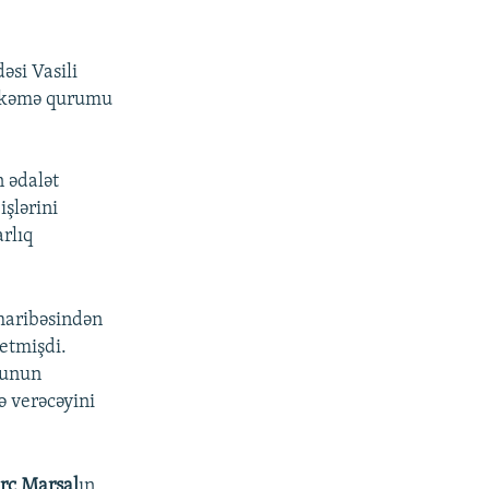
si Vasili
əhkəmə qurumu
 ədalət
işlərini
rlıq
üharibəsindən
 etmişdi.
 bunun
ə verəcəyini
rc Marşal
ın