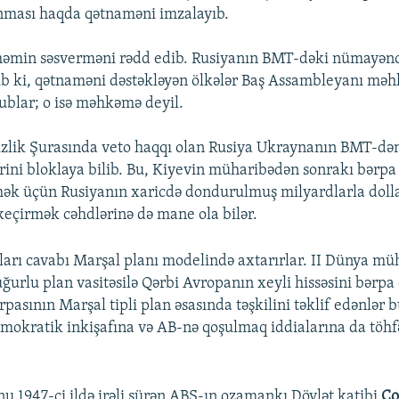
anması haqda qətnaməni imzalayıb.
həmin səsverməni rədd edib. Rusiyanın BMT-dəki nümayəndə
b ki, qətnaməni dəstəkləyən ölkələr Baş Assambleyanı m
blar; o isə məhkəmə deyil.
zlik Şurasında veto haqqı olan Rusiya Ukraynanın BMT-dən
rini bloklaya bilib. Bu, Kiyevin müharibədən sonrakı bərpa 
ək üçün Rusiyanın xaricdə dondurulmuş milyardlarla dolla
 keçirmək cəhdlərinə də mane ola bilər.
ları cavabı Marşal planı modelində axtarırlar. II Dünya m
ğurlu plan vasitəsilə Qərbi Avropanın xeyli hissəsini bərpa
pasının Marşal tipli plan əsasında təşkilini təklif edənlər
okratik inkişafına və AB-nə qoşulmaq iddialarına da töhf
nu 1947-ci ildə irəli sürən ABŞ-ın ozamankı Dövlət katibi
Co