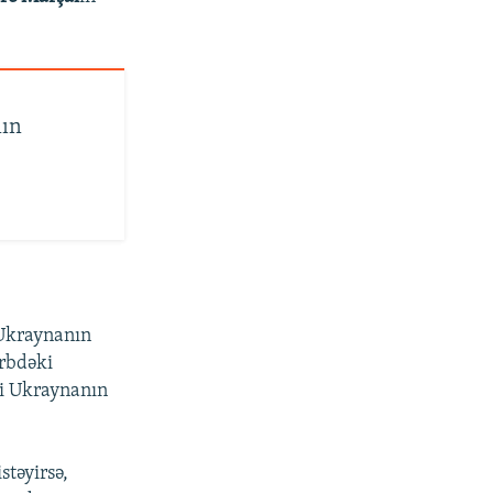
nın
Ukraynanın
ərbdəki
ki Ukraynanın
təyirsə,