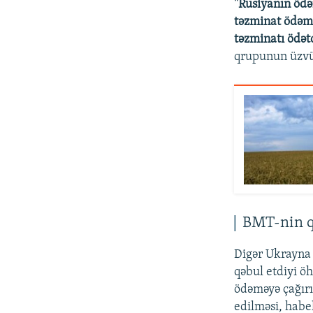
"Rusiyanın ödə
təzminat ödəmək
təzminatı ödət
qrupunun üzv
BMT-nin 
Digər Ukrayna 
qəbul etdiyi ö
ödəməyə çağırır
edilməsi, habe