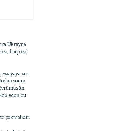
nra Ukrayna
ası, bərpası)
ressiyaya son
indən sonra
“dövrümüzün
tələb edən bu
ci çəkməlidir.