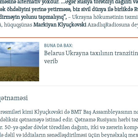
məsinə alternativ yoxdur. …Əgər Rusiya törətdiyi dağıntı və
 öhdəliyini yerinə yetirməsə, biz sivil dünya ilə birlikdə 
dirməyin yolunu tapmalıyıq”,
– Ukrayna hökumətinin təzmina
ü, hüquqşünas
Markiyan Klyuçkovski
AzadlıqRadiosuna dey
BUNA DA BAX:
Belarus Ukrayna taxılının tranzitin
verib
qətnaməsi
rəsmiləri kimi Klyuçkovski də BMT Baş Assambleyasının n
hdəliksiz qətnaməyə istinad edir. Qətnamə Rusiyanı hərbi tə
. 50-yə qədər dövlət törədilən dağıntı, itki və zərərin kom
lə dəlil və iddiaların sənədləşdirilməsi üçün beynəlxalq m