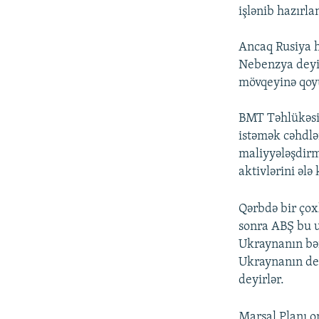
işlənib hazırl
Ancaq Rusiya 
Nebenzya deyi
mövqeyinə qoyu
BMT Təhlükəsi
istəmək cəhdlə
maliyyələşdirm
aktivlərini ələ
Qərbdə bir çox
sonra ABŞ bu u
Ukraynanın bər
Ukraynanın dem
deyirlər.
Marşal Planı o