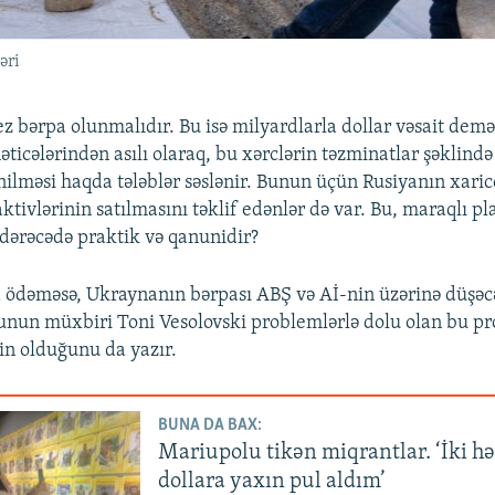
əri
z bərpa olunmalıdır. Bu isə milyardlarla dollar vəsait demə
ticələrindən asılı olaraq, bu xərclərin təzminatlar şəklində
nilməsi haqda tələblər səslənir. Bunun üçün Rusiyanın xari
tivlərinin satılmasını təklif edənlər də var. Bu, maraqlı pl
 dərəcədə praktik və qanunidir?
a ödəməsə, Ukraynanın bərpası ABŞ və Aİ-nin üzərinə düşəc
nun müxbiri Toni Vesolovski problemlərlə dolu olan bu pro
in olduğunu da yazır.
BUNA DA BAX:
Mariupolu tikən miqrantlar. ‘İki h
dollara yaxın pul aldım’