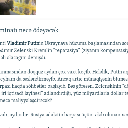
zminatı necə ödəyəcək
nti
Vladimir Putin
in Ukraynaya hücuma başlamasından so
odımır Zelenski Kremlin “reparasiya” (ziyanın kompensasiy
li olacağını demişdi.
nmasından doqquz aydan çox vaxt keçib. Hələlik, Putin aq
eyham da səsləndirməyib. Ancaq artıq münaqişənin bitməs
pası haqda söhbətlər başlayıb. Bəs görəsən, Zelenskinin 
iri iqtisadi layihəsi” adlandırdığı, yüz milyardlarla dollar 
 necə maliyyələşdirəcək?
abı aydındır: Rusiya ədalətin bərpası üçün tələb olunan xər