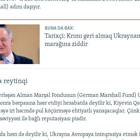
ll) adını daşıyır.
BUNA DA BAX:
Tarixçi: Krımı geri almaq Ukrayna
marağına ziddir
 reytinqi
erləşən Alman Marşal Fondunun (German Marshall Fund) 
nra bərpasına həsr etdiyi hesabatda deyilir ki, Kiyevin Q
lkəyə iri həcmdə pul köçürməyə ehtiyatlı yanaşacaqlar. Çün
əviyyəsi ilə bağlı reputasiyası pisdir.
a həm də deyilir ki, Ukrayna Avropaya inteqrasiya etmək is