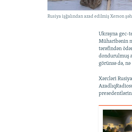
Rusiya işğalından azad edilmiş Xerson şəh
Ukrayna gec-te
Müharibənin nə
tərəfindən ödə
dondurulmuş ak
görünsə də, nə
Xərcləri Rusiy
AzadlıqRadiosu
presedentlərin