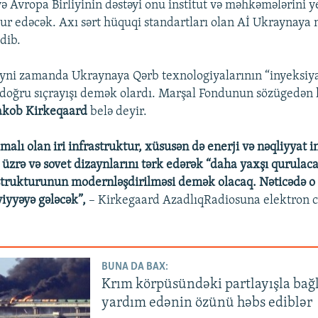
və Avropa Birliyinin dəstəyi onu institut və məhkəmələrini 
 edəcək. Axı sərt hüquqi standartları olan Aİ Ukraynaya 
edib.
yni zamanda Ukraynaya Qərb texnologiyalarının “inyeksiya
ə doğru sıçrayışı demək olardı. Marşal Fondunun sözügedən
akob Kirkeqaard
belə deyir.
alı olan iri infrastruktur, xüsusən də enerji və nəqliyyat 
 üzrə və sovet dizaynlarını tərk edərək “daha yaxşı qurulaca
trukturunun modernləşdirilməsi demək olacaq. Nəticədə o 
viyyəyə gələcək”,
– Kirkegaard AzadlıqRadiosuna elektron 
BUNA DA BAX:
Krım körpüsündəki partlayışla bağl
yardım edənin özünü həbs ediblər