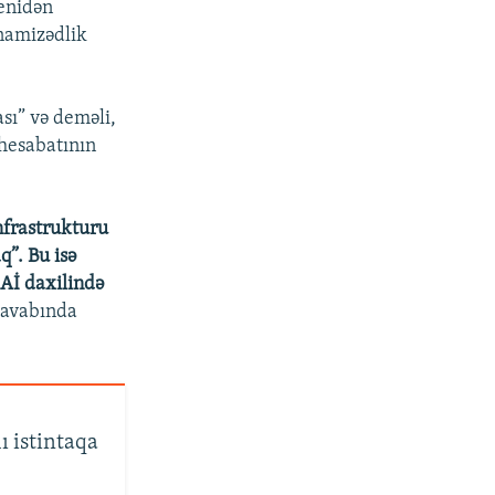
yenidən
namizədlik
sı” və deməli,
 hesabatının
infrastrukturu
q”. Bu isə
Aİ daxilində
cavabında
ı istintaqa