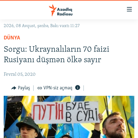
Keçid
linkləri
Əsas
2026, 08 Avqust, şənbə, Bakı vaxtı 11:27
məzmuna
GÜNDƏM
DÜNYA
qayıt
#İZAHLA
Əsas
Sorgu: Ukraynalıların 70 faizi
KORRUPSIOMETR
naviqasiyaya
Rusiyanı düşmən ölkə sayır
qayıt
#ƏSLINDƏ
Axtarışa
Fevral 05, 2020
FƏRQƏ BAX
keç
QANUNI DOĞRU
Paylaş
VPN-siz açmaq
ARAŞDIRMA
MULTIMEDIA
RADIO ARXIV
VIDEO
HAQQIMIZDA
FOTOQALEREYA
OXU ZALI