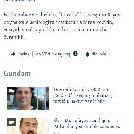
Bu da xəbər verilirdi ki, “Levada” bu sorğunu Kiyev
beynəlxalq sosiologiya institutu ilə birgə keçirib,
rusiyalı və ukraynalıların bir-birinə münasibəti
öyrənilib.
Paylaş
VPN-siz açmaq
Bizi izlə
Gündəm
'Guya Əli Kərimliyə 850 min
göndərib' – keçmiş mühafizəçi
tutuldu, Bakıya verilə bilər
Elvin Mustafayev azadlıqda:
'Milyonluq yox, minlik korrupsiya
var'