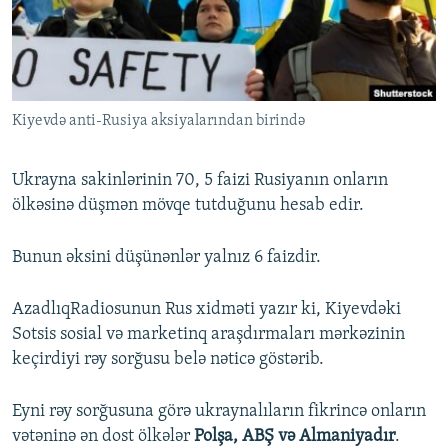
İNFOQRAFIKA
AZƏRBAYCAN ƏDƏBIYYATI KITABXANASI
MISSIYAMIZ
BIZI IZLƏ
KARIKATURA
İSLAM VƏ DEMOKRATIYA
PEŞƏ ETIKASI VƏ JURNALISTIKA STANDARTLARIMIZ
İZ - MƏDƏNIYYƏT PROQRAMI
MATERIALLARIMIZDAN ISTIFADƏ
Kiyevdə anti-Rusiya aksiyalarından birində
AZADLIQRADIOSU MOBIL TELEFONUNUZDA
RFE/RL-in bütün saytları
BIZIMLƏ ƏLAQƏ
Ukrayna sakinlərinin 70, 5 faizi Rusiyanın onların
XƏBƏR BÜLLETENLƏRIMIZ
ölkəsinə düşmən mövqe tutduğunu hesab edir.
Bunun əksini düşünənlər yalnız 6 faizdir.
AzadlıqRadiosunun Rus xidməti yazır ki, Kiyevdəki
Sotsis sosial və marketinq araşdırmaları mərkəzinin
keçirdiyi rəy sorğusu belə nəticə göstərib.
Eyni rəy sorğusuna görə ukraynalıların fikrincə onların
vətəninə ən dost ölkələr
Polşa, ABŞ və Almaniyadır
.