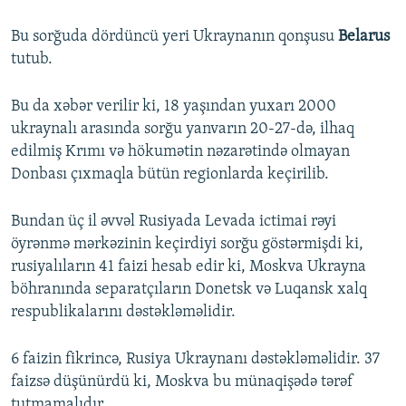
Bu sorğuda dördüncü yeri Ukraynanın qonşusu
Belarus
tutub.
Bu da xəbər verilir ki, 18 yaşından yuxarı 2000
ukraynalı arasında sorğu yanvarın 20-27-də, ilhaq
edilmiş Krımı və hökumətin nəzarətində olmayan
Donbası çıxmaqla bütün regionlarda keçirilib.
Bundan üç il əvvəl Rusiyada Levada ictimai rəyi
öyrənmə mərkəzinin keçirdiyi sorğu göstərmişdi ki,
rusiyalıların 41 faizi hesab edir ki, Moskva Ukrayna
böhranında separatçıların Donetsk və Luqansk xalq
respublikalarını dəstəkləməlidir.
6 faizin fikrincə, Rusiya Ukraynanı dəstəkləməlidir. 37
faizsə düşünürdü ki, Moskva bu münaqişədə tərəf
tutmamalıdır.