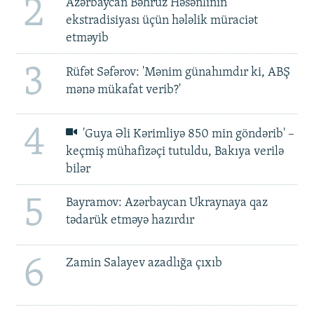
2
Azərbaycan Bəhruz Həsənlinin
ekstradisiyası üçün hələlik müraciət
etməyib
3
Rüfət Səfərov: 'Mənim günahımdır ki, ABŞ
mənə mükafat verib?'
4
'Guya Əli Kərimliyə 850 min göndərib' –
keçmiş mühafizəçi tutuldu, Bakıya verilə
bilər
5
Bayramov: Azərbaycan Ukraynaya qaz
tədarük etməyə hazırdır
6
Zamin Salayev azadlığa çıxıb