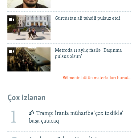
Gürcüstan ali təhsili pulsuz etdi
Metroda 11 aylıq fasilə: 'Daşınma
pulsuz olsun'
Bölmənin bütün materialları burada
Çox izlənən
1
Tramp: İranla müharibə 'çox tezliklə'
başa çatacaq