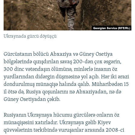
İNFOQRAFIKA
AZƏRBAYCAN ƏDƏBIYYATI KITABXANASI
MISSIYAMIZ
BIZI IZLƏ
KARIKATURA
İSLAM VƏ DEMOKRATIYA
PEŞƏ ETIKASI VƏ JURNALISTIKA STANDARTLARIMIZ
İZ - MƏDƏNIYYƏT PROQRAMI
MATERIALLARIMIZDAN ISTIFADƏ
Ukraynada gürcü döyüşçü
AZADLIQRADIOSU MOBIL TELEFONUNUZDA
RFE/RL-in bütün saytları
BIZIMLƏ ƏLAQƏ
Gürcüstanın bölücü Abxaziya və Güney Osetiya
XƏBƏR BÜLLETENLƏRIMIZ
bölgələrində qızışdırılan savaş 200-dən çox əsgərin,
300 dinc vətəndaşın ölümünə, minlərlə insanın öz
yurdlarından didərgin düşməsinə yol açıb. Hər iki ərazi
dondurulmuş münaqişə halında qalıb. Müharibədən 15
il ötsə də, Rusiya qoşunlarını nə Abxaziyadan, nə də
Güney Osetiyadan çəkib.
Rusiyanın Ukraynaya hücumu gürcülərə onların öz
münaqişəsini xatırladır. Ukraynaya gəlib Kiyev
qüvvələrinin tərkibində vuruşanlar arasında 2008-ci