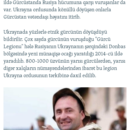
ildə Gürcüstanda Rusiya hücumuna qarşı vuruşanlar da
var. Ukrayna ordusunda könüllü döyüşən onlarla
Gürcüstan vətəndaşı həyatını itirib.
Ukraynada yüzlərlə etnik gürcünün döyüşdüyü
bildirilir. Çox sayda gürcünün vuruşduğu "Gürcü
Legionu" hələ Rusiyanın Ukraynanın şərqindəki Donbas
bölgəsində yeni münaqişə ocağı yaratdığı 2014-cü ildə
yaradılıb. 800-1000 üzvünün yarısı gürcülərdən, yarısı
digər xalqların nümayəndələrindən ibarət bu legion
Ukrayna ordusunun tərkibinə daxil edilib.