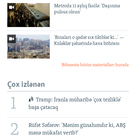
Metroda 11 aylıq fasilə: 'Daşınma
pulsuz olsun'
'Binaları o qədər sıx tikiblər ki...' —
Küləklər şəhərində hava böhranı
Bölmənin bütün materialları burada
Çox izlənən
1
Tramp: İranla müharibə 'çox tezliklə'
başa çatacaq
2
Rüfət Səfərov: 'Mənim günahımdır ki, ABŞ
mənə mükafat verib?'