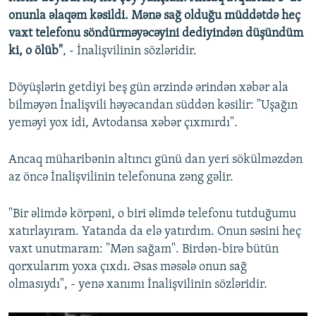
onunla əlaqəm kəsildi. Mənə sağ olduğu müddətdə heç
vaxt telefonu söndürməyəcəyini dediyindən düşündüm
ki, o ölüb"
, - İnalişvilinin sözləridir.
Döyüşlərin getdiyi beş gün ərzində ərindən xəbər ala
bilməyən İnalişvili həyəcandan süddən kəsilir: "Uşağın
yeməyi yox idi, Avtodansa xəbər çıxmırdı".
Ancaq müharibənin altıncı günü dan yeri sökülməzdən
az öncə İnalişvilinin telefonuna zəng gəlir.
"Bir əlimdə körpəni, o biri əlimdə telefonu tutduğumu
xatırlayıram. Yatanda da elə yatırdım. Onun səsini heç
vaxt unutmaram: "Mən sağam". Birdən-birə bütün
qorxularım yoxa çıxdı. Əsas məsələ onun sağ
olmasıydı", - yenə xanımı İnalişvilinin sözləridir.