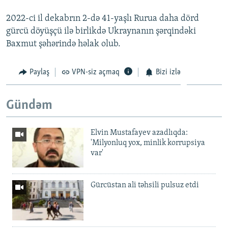
2022-ci il dekabrın 2-də 41-yaşlı Rurua daha dörd
gürcü döyüşçü ilə birlikdə Ukraynanın şərqindəki
Baxmut şəhərində həlak olub.
Paylaş
VPN-siz açmaq
Bizi izlə
Gündəm
Elvin Mustafayev azadlıqda:
'Milyonluq yox, minlik korrupsiya
var'
Gürcüstan ali təhsili pulsuz etdi