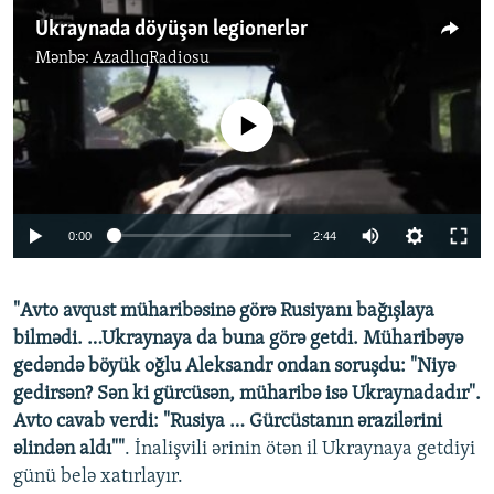
Ukraynada döyüşən legionerlər
Mənbə:
AzadlıqRadiosu
No media source currently available
Auto
0:00
2:44
240p
"Avto avqust müharibəsinə görə Rusiyanı bağışlaya
360p
bilmədi. …Ukraynaya da buna görə getdi. Müharibəyə
Auto
240p
360p
480p
480p
gedəndə böyük oğlu Aleksandr ondan soruşdu: "Niyə
720p
gedirsən? Sən ki gürcüsən, müharibə isə Ukraynadadır".
720p
1080p
Avto cavab verdi: "Rusiya … Gürcüstanın ərazilərini
1080p
əlindən aldı""
. İnalişvili ərinin ötən il Ukraynaya getdiyi
günü belə xatırlayır.