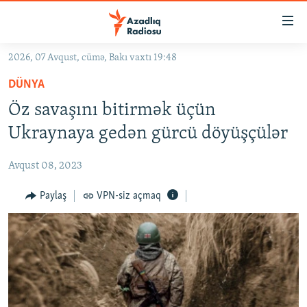
Keçid
linkləri
Əsas
2026, 07 Avqust, cümə, Bakı vaxtı 19:48
məzmuna
GÜNDƏM
DÜNYA
qayıt
#İZAHLA
Əsas
Öz savaşını bitirmək üçün
KORRUPSIOMETR
naviqasiyaya
Ukraynaya gedən gürcü döyüşçülər
qayıt
#ƏSLINDƏ
Axtarışa
Avqust 08, 2023
FƏRQƏ BAX
keç
QANUNI DOĞRU
Paylaş
VPN-siz açmaq
ARAŞDIRMA
MULTIMEDIA
RADIO ARXIV
VIDEO
HAQQIMIZDA
FOTOQALEREYA
OXU ZALI