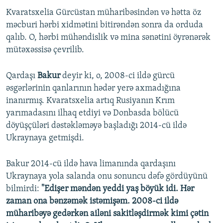
Kvaratsxelia Gürcüstan müharibəsindən və hətta öz
məcburi hərbi xidmətini bitirəndən sonra da orduda
qalıb. O, hərbi mühəndislik və mina sənətini öyrənərək
mütəxəssisə çevrilib.
Qardaşı
Bakur
deyir ki, o, 2008-ci ildə gürcü
əsgərlərinin qanlarının hədər yerə axmadığına
inanırmış. Kvaratsxelia artıq Rusiyanın Krım
yarımadasını ilhaq etdiyi və Donbasda bölücü
döyüşçüləri dəstəkləməyə başladığı 2014-cü ildə
Ukraynaya getmişdi.
Bakur 2014-cü ildə hava limanında qardaşını
Ukraynaya yola salanda onu sonuncu dəfə gördüyünü
bilmirdi:
"Edişer məndən yeddi yaş böyük idi. Hər
zaman ona bənzəmək istəmişəm. 2008-ci ildə
müharibəyə gedərkən ailəni sakitləşdirmək kimi çətin