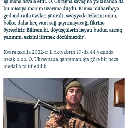
işi mənə həvalə etdi. O, Ukrayna savaşına yollananda da
bu missiya mənim üzərimə düşdü. Kimsə müharibəyə
gedəndə ailə üzvləri şüuraltı səviyyədə özlərini onun,
bəlkə, daha heç vaxt sağ qayıtmayacağı fikrinə
öyrəşdirir. Bilirəm ki, döyüşçülərin həyatı budur, ancaq
yaxınını, əzizini itirmək dözülməzdir".
Kvaratsxelia 2022-ci il oktyabrın 10-da 44 yaşında
həlak olub. O, Ukraynada qəhrəmanlığa görə bir neçə
medalla təltif edilib.