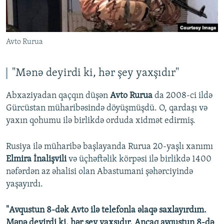
Avto Rurua
"Mənə deyirdi ki, hər şey yaxşıdır"
Abxaziyadan qaçqın düşən
Avto Rurua
da 2008-ci ildə
Gürcüstan müharibəsində döyüşmüşdü. O, qardaşı və
yaxın qohumu ilə birlikdə orduda xidmət edirmiş.
Rusiya ilə müharibə başlayanda Rurua 20-yaşlı xanımı
Elmira İnalişvili
və üçhəftəlik körpəsi ilə birlikdə 1400
nəfərdən az əhalisi olan Abastumani şəhərciyində
yaşayırdı.
"Avqustun 8-dək Avto ilə telefonla əlaqə saxlayırdım.
Mənə deyirdi ki, hər şey yaxşıdır. Ancaq avqustun 8-də