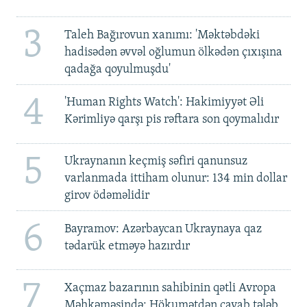
3
Taleh Bağırovun xanımı: 'Məktəbdəki
hadisədən əvvəl oğlumun ölkədən çıxışına
qadağa qoyulmuşdu'
4
'Human Rights Watch': Hakimiyyət Əli
Kərimliyə qarşı pis rəftara son qoymalıdır
5
Ukraynanın keçmiş səfiri qanunsuz
varlanmada ittiham olunur: 134 min dollar
girov ödəməlidir
6
Bayramov: Azərbaycan Ukraynaya qaz
tədarük etməyə hazırdır
7
Xaçmaz bazarının sahibinin qətli Avropa
Məhkəməsində: Hökumətdən cavab tələb