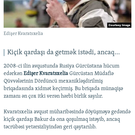
Edişer Kvaratsxelia
Kiçik qardaşı da getmək istədi, ancaq...
2008-ci ilin avqustunda Rusiya Gürcüstana hücum
edərkən
Edişer Kvaratsxelia
Gürcüstan Müdafiə
Qüvvələrinin Dördüncü mexanikləşdirilmiş
briqadasında xidmət keçirmiş. Bu briqada münaqişə
zamanı ən çox itki verən hərbi birlik sayılır.
Kvaratsxelia avqust müharibəsində döyüşməyə gedəndə
kiçik qardaşı Bakur da ona qoşulmaq istəyib, ancaq
təcrübəsi yetərsizliyindən geri qaytarılıb.