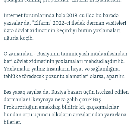
qadağan edilmiş preparatlar "Elfarm"ın iş sahəsidir.
İnternet forumlarında hələ 2019-cu ildə bu barədə
yazsalar da, "Elfarm" 2022-ci ilədək dərman vasitələri
üzrə dövlət xidmətinin keçirdiyi bütün yoxlamaları
uğurla keçib.
O zamandan - Rusiyanın tammiqyaslı müdaxiləsindən
bəri dövlət xidmətinin yoxlamaları məhdudlaşdırılıb.
Yoxlamalar yalnız insanların həyat və sağlamlığına
təhlükə törədəcək pozuntu əlamətləri olarsa, aparılır.
Bəs yasaq sayılsa da, Rusiya bazarı üçün istehsal edilən
dərmanlar Ukraynaya necə gəlib çıxır? Baş
Prokurorluğun əməkdaşı bildirir ki, qaçaqmalçılar
bundan ötrü üçüncü ölkələrin ərazilərindən yararlana
bilərlər.