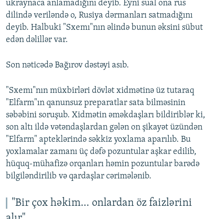
ukraynaca anlamadığını deyib. Eyni sual ona rus
dilində veriləndə o, Rusiya dərmanları satmadığını
deyib. Halbuki "Sxemı"nın əlində bunun əksini sübut
edən dəlillər var.
Son nəticədə Bağırov dəstəyi asıb.
"Sxemı"nın müxbirləri dövlət xidmətinə üz tutaraq
"Elfarm"ın qanunsuz preparatlar sata bilməsinin
səbəbini soruşub. Xidmətin əməkdaşları bildiriblər ki,
son altı ildə vətəndaşlardan gələn on şikayət üzündən
"Elfarm" apteklərində səkkiz yoxlama aparılıb. Bu
yoxlamalar zamanı üç dəfə pozuntular aşkar edilib,
hüquq-mühafizə orqanları həmin pozuntular barədə
bilgiləndirilib və qardaşlar cərimələnib.
"Bir çox həkim… onlardan öz faizlərini
alır"