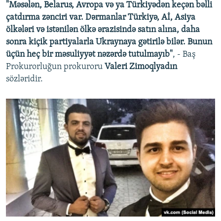
"Məsələn, Belarus, Avropa və ya Türkiyədən keçən bəlli
çatdırma zənciri var. Dərmanlar Türkiyə, Aİ, Asiya
ölkələri və istənilən ölkə ərazisində satın alına, daha
sonra kiçik partiyalarla Ukraynaya gətirilə bilər. Bunun
üçün heç bir məsuliyyət nəzərdə tutulmayıb"
, - Baş
Prokurorluğun prokuroru
Valeri Zimoqlyadın
sözləridir.