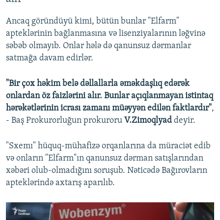
Ancaq göründüyü kimi, bütün bunlar "Elfarm"
apteklərinin bağlanmasına və lisenziyalarının ləğvinə
səbəb olmayıb. Onlar hələ də qanunsuz dərmanlar
satmağa davam edirlər.
"Bir çox həkim belə dəllallarla əməkdaşlıq edərək
onlardan öz faizlərini alır. Bunlar açıqlanmayan istintaq
hərəkətlərinin icrası zamanı müəyyən edilən faktlardır"
,
- Baş Prokurorluğun prokuroru
V.Zimoqlyad
deyir.
"Sxemı" hüquq-mühafizə orqanlarına da müraciət edib
və onların "Elfarm"ın qanunsuz dərman satışlarından
xəbəri olub-olmadığını soruşub. Nəticədə Bağırovların
apteklərində axtarış aparılıb.