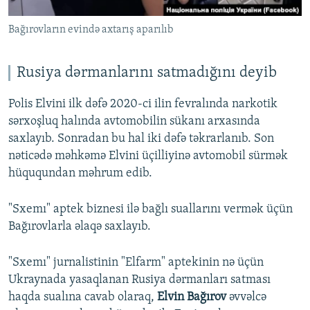
Bağırovların evində axtarış aparılıb
Rusiya dərmanlarını satmadığını deyib
Polis Elvini ilk dəfə 2020-ci ilin fevralında narkotik
sərxoşluq halında avtomobilin sükanı arxasında
saxlayıb. Sonradan bu hal iki dəfə təkrarlanıb. Son
nəticədə məhkəmə Elvini üçilliyinə avtomobil sürmək
hüququndan məhrum edib.
"Sxemı" aptek biznesi ilə bağlı suallarını vermək üçün
Bağırovlarla əlaqə saxlayıb.
"Sxemı" jurnalistinin "Elfarm" aptekinin nə üçün
Ukraynada yasaqlanan Rusiya dərmanları satması
haqda sualına cavab olaraq,
Elvin Bağırov
əvvəlcə