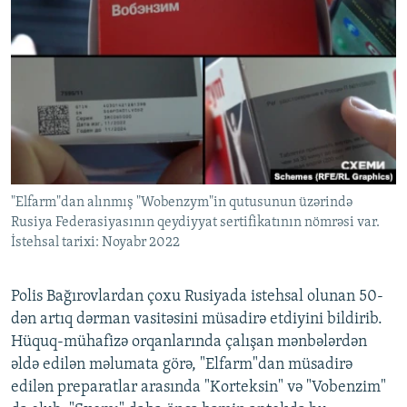
"Elfarm"dan alınmış "Wobenzym"in qutusunun üzərində
Rusiya Federasiyasının qeydiyyat sertifikatının nömrəsi var.
İstehsal tarixi: Noyabr 2022
Polis Bağırovlardan çoxu Rusiyada istehsal olunan 50-
dən artıq dərman vasitəsini müsadirə etdiyini bildirib.
Hüquq-mühafizə orqanlarında çalışan mənbələrdən
əldə edilən məlumata görə, "Elfarm"dan müsadirə
edilən preparatlar arasında "Korteksin" və "Vobenzim"