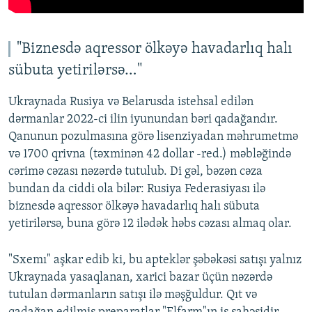
"Biznesdə aqressor ölkəyə havadarlıq halı
sübuta yetirilərsə…"
Ukraynada Rusiya və Belarusda istehsal edilən
dərmanlar 2022-ci ilin iyunundan bəri qadağandır.
Qanunun pozulmasına görə lisenziyadan məhrumetmə
və 1700 qrivna (təxminən 42 dollar -red.) məbləğində
cərimə cəzası nəzərdə tutulub. Di gəl, bəzən cəza
bundan da ciddi ola bilər: Rusiya Federasiyası ilə
biznesdə aqressor ölkəyə havadarlıq halı sübuta
yetirilərsə, buna görə 12 ilədək həbs cəzası almaq olar.
"Sxemı" aşkar edib ki, bu apteklər şəbəkəsi satışı yalnız
Ukraynada yasaqlanan, xarici bazar üçün nəzərdə
tutulan dərmanların satışı ilə məşğuldur. Qıt və