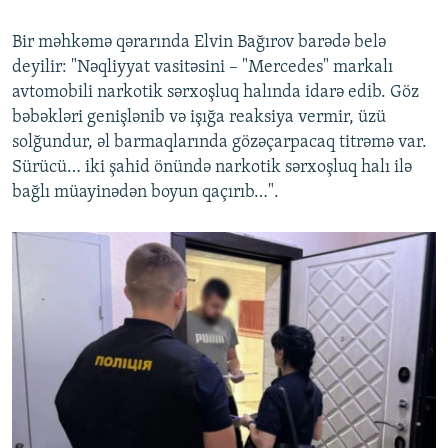
Bir məhkəmə qərarında Elvin Bağırov barədə belə
deyilir: "Nəqliyyat vasitəsini – "Mercedes" markalı
avtomobili narkotik sərxoşluq halında idarə edib. Göz
bəbəkləri genişlənib və işığa reaksiya vermir, üzü
solğundur, əl barmaqlarında gözəçarpacaq titrəmə var.
Sürücü… iki şahid önündə narkotik sərxoşluq halı ilə
bağlı müayinədən boyun qaçırıb…".