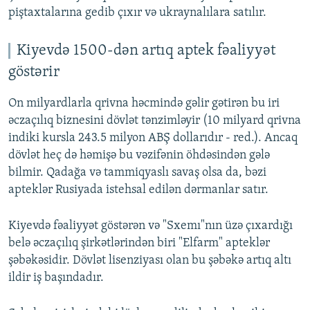
piştaxtalarına gedib çıxır və ukraynalılara satılır.
Kiyevdə 1500-dən artıq aptek fəaliyyət
göstərir
On milyardlarla qrivna həcmində gəlir gətirən bu iri
əczaçılıq biznesini dövlət tənzimləyir (10 milyard qrivna
indiki kursla 243.5 milyon ABŞ dollarıdır - red.). Ancaq
dövlət heç də həmişə bu vəzifənin öhdəsindən gələ
bilmir. Qadağa və tammiqyaslı savaş olsa da, bəzi
apteklər Rusiyada istehsal edilən dərmanlar satır.
Kiyevdə fəaliyyət göstərən və "Sxemı"nın üzə çıxardığı
belə əczaçılıq şirkətlərindən biri "Elfarm" apteklər
şəbəkəsidir. Dövlət lisenziyası olan bu şəbəkə artıq altı
ildir iş başındadır.