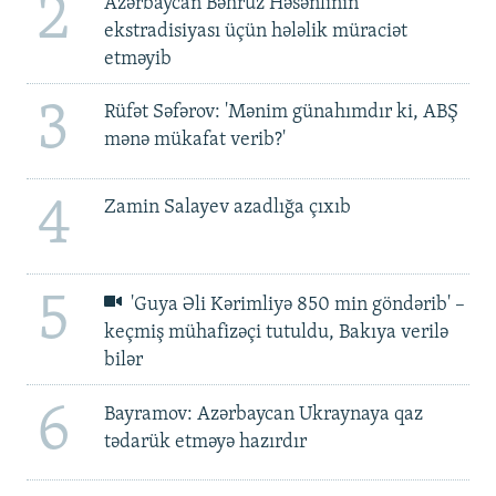
2
Azərbaycan Bəhruz Həsənlinin
ekstradisiyası üçün hələlik müraciət
etməyib
3
Rüfət Səfərov: 'Mənim günahımdır ki, ABŞ
mənə mükafat verib?'
4
Zamin Salayev azadlığa çıxıb
5
'Guya Əli Kərimliyə 850 min göndərib' –
keçmiş mühafizəçi tutuldu, Bakıya verilə
bilər
6
Bayramov: Azərbaycan Ukraynaya qaz
tədarük etməyə hazırdır