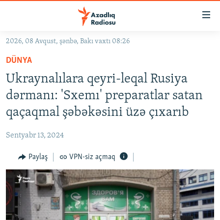
Keçid
linkləri
Əsas
2026, 08 Avqust, şənbə, Bakı vaxtı 08:26
məzmuna
GÜNDƏM
DÜNYA
qayıt
#İZAHLA
Əsas
Ukraynalılara qeyri-leqal Rusiya
KORRUPSIOMETR
naviqasiyaya
dərmanı: 'Sxemı' preparatlar satan
qayıt
#ƏSLINDƏ
qaçaqmal şəbəkəsini üzə çıxarıb
Axtarışa
FƏRQƏ BAX
keç
Sentyabr 13, 2024
QANUNI DOĞRU
Paylaş
VPN-siz açmaq
ARAŞDIRMA
MULTIMEDIA
RADIO ARXIV
VIDEO
HAQQIMIZDA
FOTOQALEREYA
OXU ZALI