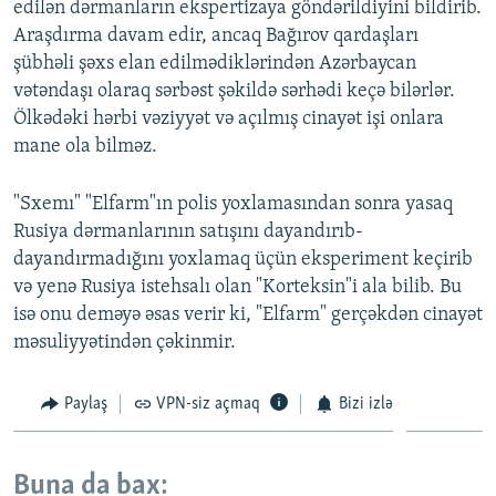
edilən dərmanların ekspertizaya göndərildiyini bildirib.
Araşdırma davam edir, ancaq Bağırov qardaşları
şübhəli şəxs elan edilmədiklərindən Azərbaycan
vətəndaşı olaraq sərbəst şəkildə sərhədi keçə bilərlər.
Ölkədəki hərbi vəziyyət və açılmış cinayət işi onlara
mane ola bilməz.
"Sxemı" "Elfarm"ın polis yoxlamasından sonra yasaq
Rusiya dərmanlarının satışını dayandırıb-
dayandırmadığını yoxlamaq üçün eksperiment keçirib
və yenə Rusiya istehsalı olan "Korteksin"i ala bilib. Bu
isə onu deməyə əsas verir ki, "Elfarm" gerçəkdən cinayət
məsuliyyətindən çəkinmir.
Paylaş
VPN-siz açmaq
Bizi izlə
Buna da bax: