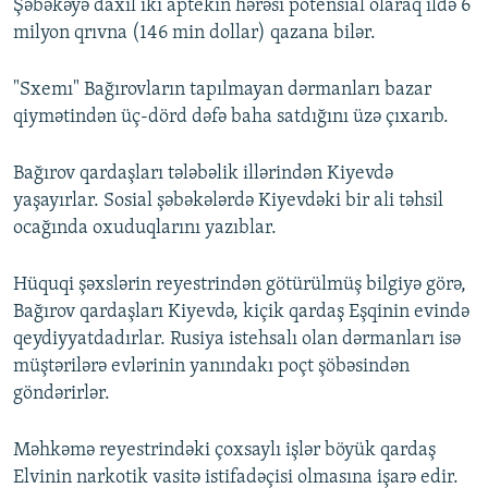
Şəbəkəyə daxil iki aptekin hərəsi potensial olaraq ildə 6
milyon qrıvna (146 min dollar) qazana bilər.
"Sxemı" Bağırovların tapılmayan dərmanları bazar
qiymətindən üç-dörd dəfə baha satdığını üzə çıxarıb.
Bağırov qardaşları tələbəlik illərindən Kiyevdə
yaşayırlar. Sosial şəbəkələrdə Kiyevdəki bir ali təhsil
ocağında oxuduqlarını yazıblar.
Hüquqi şəxslərin reyestrindən götürülmüş bilgiyə görə,
Bağırov qardaşları Kiyevdə, kiçik qardaş Eşqinin evində
qeydiyyatdadırlar. Rusiya istehsalı olan dərmanları isə
müştərilərə evlərinin yanındakı poçt şöbəsindən
göndərirlər.
Məhkəmə reyestrindəki çoxsaylı işlər böyük qardaş
Elvinin narkotik vasitə istifadəçisi olmasına işarə edir.