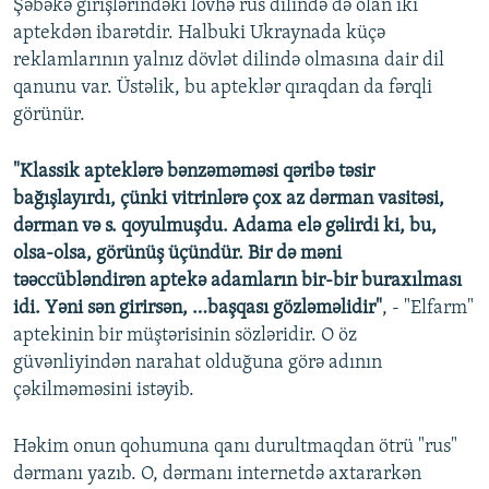
Şəbəkə girişlərindəki lövhə rus dilində də olan iki
aptekdən ibarətdir. Halbuki Ukraynada küçə
reklamlarının yalnız dövlət dilində olmasına dair dil
qanunu var. Üstəlik, bu apteklər qıraqdan da fərqli
görünür.
"Klassik apteklərə bənzəməməsi qəribə təsir
bağışlayırdı, çünki vitrinlərə çox az dərman vasitəsi,
dərman və s. qoyulmuşdu. Adama elə gəlirdi ki, bu,
olsa-olsa, görünüş üçündür. Bir də məni
təəccübləndirən aptekə adamların bir-bir buraxılması
idi. Yəni sən girirsən, …başqası gözləməlidir"
, - "Elfarm"
aptekinin bir müştərisinin sözləridir. O öz
güvənliyindən narahat olduğuna görə adının
çəkilməməsini istəyib.
Həkim onun qohumuna qanı durultmaqdan ötrü "rus"
dərmanı yazıb. O, dərmanı internetdə axtararkən