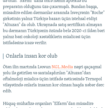
də olub. "Sxemı" daha öncə həmin aptekdə bu
preparatın olduğunu üzə çıxarmışdı. Bundan başqa,
müsadirə edilən dərmanlar arasında İsveçrənin "Roche"
şirkətinin yalnız Türkiyə bazarı üçün istehsal etdiyi
"Altuzan" da olub. Ukraynada satış sertifikatı almayan
bu dərmanın Türkiyənin özündə belə 2020-ci ildən bəri
yalnız bəzi onkoloji xəstəliklərin müalicəsi üçün
istifadəsinə icazə verilir.
Onlarla insan kor olub
Ötən ilin martında Lvovun
NGL.Media
nəşri qaçaqmal
yolu ilə gətirilən və saxtalaşdırılan "Altuzan"dan
oftalmoloji müalicə üçün istifadə nəticəsində Ternopol
vilayətində onlarla insanın kor olması haqda xəbər dərc
edib.
Hüquq-mühafizə orqanları "Elfarm"dan müsadirə