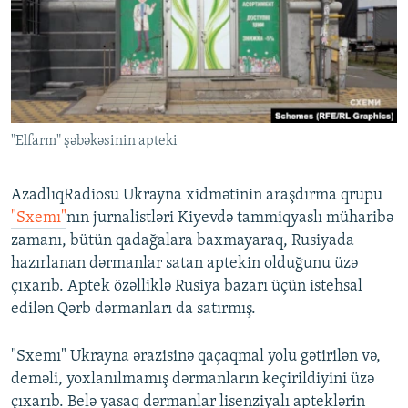
İNFOQRAFIKA
AZƏRBAYCAN ƏDƏBIYYATI KITABXANASI
MISSIYAMIZ
BIZI IZLƏ
KARIKATURA
İSLAM VƏ DEMOKRATIYA
PEŞƏ ETIKASI VƏ JURNALISTIKA STANDARTLARIMIZ
İZ - MƏDƏNIYYƏT PROQRAMI
MATERIALLARIMIZDAN ISTIFADƏ
AZADLIQRADIOSU MOBIL TELEFONUNUZDA
RFE/RL-in bütün saytları
"Elfarm" şəbəkəsinin apteki
BIZIMLƏ ƏLAQƏ
XƏBƏR BÜLLETENLƏRIMIZ
AzadlıqRadiosu Ukrayna xidmətinin araşdırma qrupu
"Sxemı"
nın jurnalistləri Kiyevdə tammiqyaslı müharibə
zamanı, bütün qadağalara baxmayaraq, Rusiyada
hazırlanan dərmanlar satan aptekin olduğunu üzə
çıxarıb. Aptek özəlliklə Rusiya bazarı üçün istehsal
edilən Qərb dərmanları da satırmış.
"Sxemı" Ukrayna ərazisinə qaçaqmal yolu gətirilən və,
deməli, yoxlanılmamış dərmanların keçirildiyini üzə
çıxarıb. Belə yasaq dərmanlar lisenziyalı apteklərin