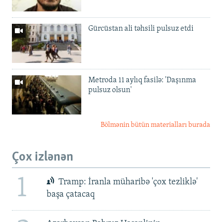
Gürcüstan ali təhsili pulsuz etdi
Metroda 11 aylıq fasilə: 'Daşınma
pulsuz olsun'
Bölmənin bütün materialları burada
Çox izlənən
1
Tramp: İranla müharibə 'çox tezliklə'
başa çatacaq