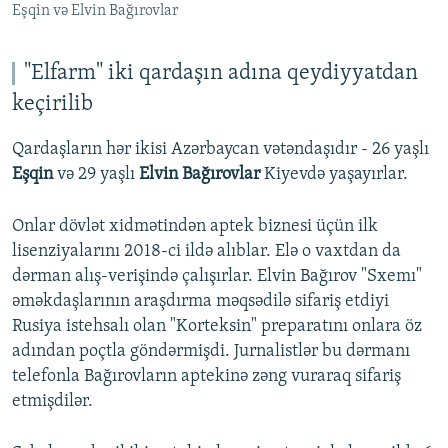
Eşqin və Elvin Bağırovlar
"Elfarm" iki qardaşın adına qeydiyyatdan
keçirilib
Qardaşların hər ikisi Azərbaycan vətəndaşıdır - 26 yaşlı
Eşqin
və 29 yaşlı
Elvin Bağırovlar
Kiyevdə yaşayırlar.
Onlar dövlət xidmətindən aptek biznesi üçün ilk
lisenziyalarını 2018-ci ildə alıblar. Elə o vaxtdan da
dərman alış-verişində çalışırlar. Elvin Bağırov "Sxemı"
əməkdaşlarının araşdırma məqsədilə sifariş etdiyi
Rusiya istehsalı olan "Korteksin" preparatını onlara öz
adından poçtla göndərmişdi. Jurnalistlər bu dərmanı
telefonla Bağırovların aptekinə zəng vuraraq sifariş
etmişdilər.