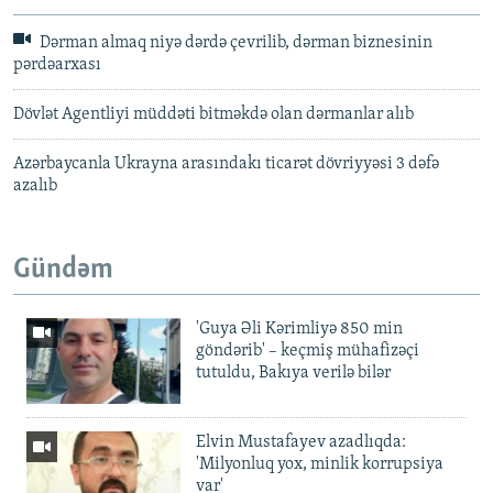
Dərman almaq niyə dərdə çevrilib, dərman biznesinin
pərdəarxası
Dövlət Agentliyi müddəti bitməkdə olan dərmanlar alıb
Azərbaycanla Ukrayna arasındakı ticarət dövriyyəsi 3 dəfə
azalıb
Gündəm
'Guya Əli Kərimliyə 850 min
göndərib' – keçmiş mühafizəçi
tutuldu, Bakıya verilə bilər
Elvin Mustafayev azadlıqda:
'Milyonluq yox, minlik korrupsiya
var'