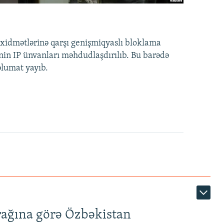
idmətlərinə qarşı genişmiqyaslı bloklama
nin IP ünvanları məhdudlaşdırılıb. Bu barədə
əlumat yayıb.
rağına görə Özbəkistan