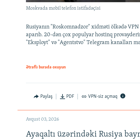
Moskvada mobil telefon istifadəçisi
Rusiyanın "Roskomnadzor" xidməti ölkədə VPN x
aparıb. 20-dən çox populyar hostinq provayderi
"Eksployt" və "Agentstvo" Telegram kanalları m
Ətraflı burada oxuyun
Paylaş
PDF
VPN-siz açmaq
Avqust 03, 2026
Ayaqaltı üzərindəki Rusiya bay