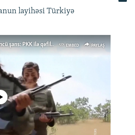
anun layihəsi Türkiyə
Türkiyənin dönüş nöqtəsi, ya Ərdoğana üçüncü şans: PKK ilə qəfil barışıq nə deməkdir?
EMBED
PAYLAŞ
currently available