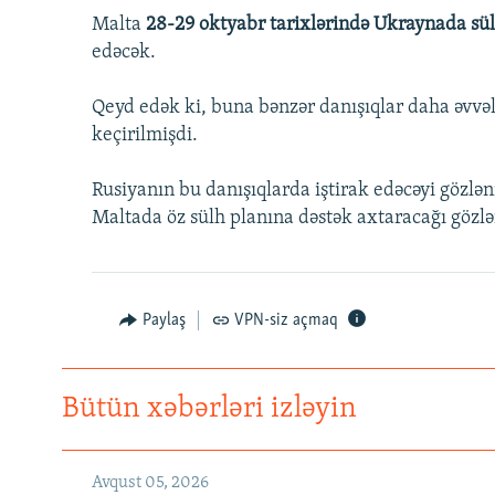
Malta
28-29 oktyabr tarixlərində Ukraynada sü
edəcək.
Qeyd edək ki, buna bənzər danışıqlar daha əvv
keçirilmişdi.
Rusiyanın bu danışıqlarda iştirak edəcəyi gözlə
Maltada öz sülh planına dəstək axtaracağı gözlən
Paylaş
VPN-siz açmaq
Bütün xəbərləri izləyin
Avqust 05, 2026