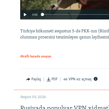
0:00
Türkiyə hökuməti avqustun 5-də PKK-nın (Kürdüs
olunması prosesini tənzimləyən qanun layihəsin
Ətraflı burada oxuyun
Auto
240p
720p
Paylaş
PDF
VPN-siz açmaq
Avqust 05, 2026
Rusiyada populyar VPN xidmətl