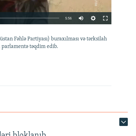
Auto
5:56
240p
EMBED
PAYLAŞ
tan Fəhlə Partiyası) buraxılması və tərksilah
360p
i parlamentə təqdim edib.
480p
720p
1080p
360p
480p
1080p
əri bloklanıb