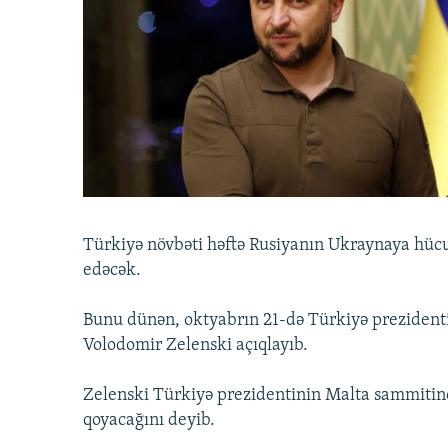
İNFOQRAFIKA
AZƏRBAYCAN ƏDƏBIYYATI KITABXANASI
MISSIYAMIZ
KARIKATURA
İSLAM VƏ DEMOKRATIYA
PEŞƏ ETIKASI VƏ JURNALISTIKA
STANDARTLARIMIZ
İZ - MƏDƏNIYYƏT PROQRAMI
MATERIALLARIMIZDAN ISTIFADƏ
AZADLIQRADIOSU MOBIL TELEFONUNUZDA
BIZIMLƏ ƏLAQƏ
XƏBƏR BÜLLETENLƏRIMIZ
Türkiyə növbəti həftə Rusiyanın Ukraynaya hücum
edəcək.
Bunu dünən, oktyabrın 21-də Türkiyə prezidenti 
Volodomir Zelenski açıqlayıb.
Zelenski Türkiyə prezidentinin Malta sammitində
qoyacağını deyib.