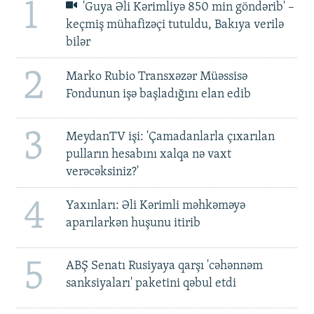
1
'Guya Əli Kərimliyə 850 min göndərib' –
keçmiş mühafizəçi tutuldu, Bakıya verilə
bilər
2
Marko Rubio Transxəzər Müəssisə
Fondunun işə başladığını elan edib
3
MeydanTV işi: 'Çamadanlarla çıxarılan
pulların hesabını xalqa nə vaxt
verəcəksiniz?'
4
Yaxınları: Əli Kərimli məhkəməyə
aparılarkən huşunu itirib
5
ABŞ Senatı Rusiyaya qarşı 'cəhənnəm
sanksiyaları' paketini qəbul etdi