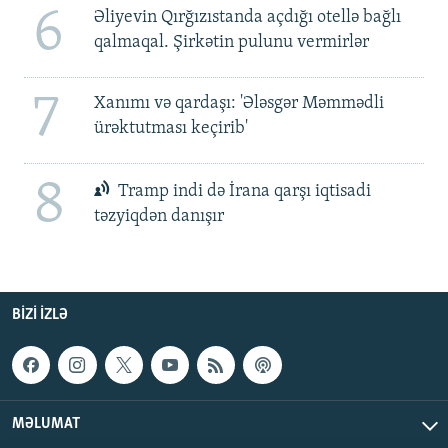
6
Əliyevin Qırğızıstanda açdığı otellə bağlı
qalmaqal. Şirkətin pulunu vermirlər
7
Xanımı və qardaşı: 'Ələsgər Məmmədli
ürəktutması keçirib'
8
Tramp indi də İrana qarşı iqtisadi
təzyiqdən danışır
BIZI IZLƏ
MƏLUMAT