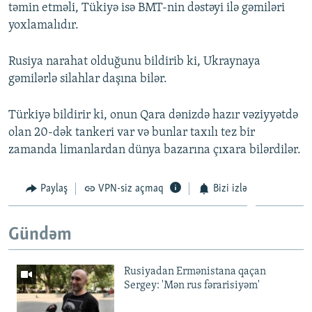
təmin etməli, Tükiyə isə BMT-nin dəstəyi ilə gəmiləri
yoxlamalıdır.
Rusiya narahat olduğunu bildirib ki, Ukraynaya
gəmilərlə silahlar daşına bilər.
Türkiyə bildirir ki, onun Qara dənizdə hazır vəziyyətdə
olan 20-dək tankeri var və bunlar taxılı tez bir
zamanda limanlardan dünya bazarına çıxara bilərdilər.
Paylaş
VPN-siz açmaq
Bizi izlə
Gündəm
Rusiyadan Ermənistana qaçan
Sergey: 'Mən rus fərarisiyəm'