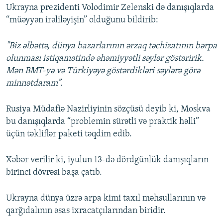
Ukrayna prezidenti Volodimir Zelenski də danışıqlarda
“müəyyən irəliləyişin” olduğunu bildirib:
"Biz əlbəttə, dünya bazarlarının ərzaq təchizatının bərpa
olunması istiqamətində əhəmiyyətli səylər göstəririk.
Mən BMT-yə və Türkiyəyə göstərdikləri səylərə görə
minnətdaram”.
Rusiya Müdafiə Nazirliyinin sözçüsü deyib ki, Moskva
bu danışıqlarda “problemin sürətli və praktik həlli”
üçün təkliflər paketi təqdim edib.
Xəbər verilir ki, iyulun 13-də dördgünlük danışıqların
birinci dövrəsi başa çatıb.
Ukrayna dünya üzrə arpa kimi taxıl məhsullarının və
qarğıdalının əsas ixracatçılarından biridir.