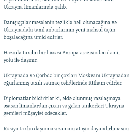
Ukrayna limanlarında qalıb.
Danışıqçılar məsələnin tezliklə həll olunacağına və
Ukraynadakı taxıl anbarlarının yeni məhsul üçün
boşalacağına ümid edirlər.
Hazırda taxılın bir hissəsi Avropa ərazisindən dəmir
yolu ilə daşınır.
Ukraynada və Qərbdə bir çoxları Moskvanı Ukraynadan
oğurlanmış taxılı satmaq cəhdlərində ittiham edirlər.
Diplomatlar bildirirlər ki, əldə olunmuş razılaşmaya
əsasən limanlardan çıxan və gələn tankerləri Ukrayna
gəmiləri müşayiət edəcəklər.
Rusiya taxlın daşınması zamanı atəşin dayandırlımasını