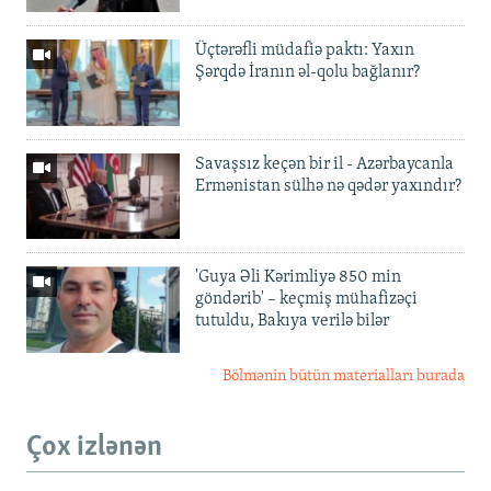
Üçtərəfli müdafiə paktı: Yaxın
Şərqdə İranın əl-qolu bağlanır?
Savaşsız keçən bir il - Azərbaycanla
Ermənistan sülhə nə qədər yaxındır?
'Guya Əli Kərimliyə 850 min
göndərib' – keçmiş mühafizəçi
tutuldu, Bakıya verilə bilər
Bölmənin bütün materialları burada
Çox izlənən