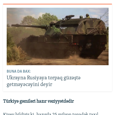
BUNA DA BAX:
Ukrayna Rusiyaya torpaq güzəştə
getməyəcəyini deyir
Türkiyə gəmiləri hazır vəziyyətdədir
Kiyev bildirir ki, hazırda 25 milyon tonadək taxıl