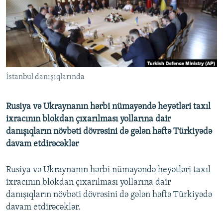
İNFOQRAFIKA
AZƏRBAYCAN ƏDƏBIYYATI KITABXANASI
MISSIYAMIZ
BIZI IZLƏ
KARIKATURA
İSLAM VƏ DEMOKRATIYA
PEŞƏ ETIKASI VƏ JURNALISTIKA STANDARTLARIMIZ
İZ - MƏDƏNIYYƏT PROQRAMI
MATERIALLARIMIZDAN ISTIFADƏ
AZADLIQRADIOSU MOBIL TELEFONUNUZDA
RFE/RL-in bütün saytları
İstanbul danışıqlarında
BIZIMLƏ ƏLAQƏ
XƏBƏR BÜLLETENLƏRIMIZ
Rusiya və Ukraynanın hərbi nümayəndə heyətləri taxıl
ixracının blokdan çıxarılması yollarına dair
danışıqların növbəti dövrəsini də gələn həftə Türkiyədə
davam etdirəcəklər
Rusiya və Ukraynanın hərbi nümayəndə heyətləri taxıl
ixracının blokdan çıxarılması yollarına dair
danışıqların növbəti dövrəsini də gələn həftə Türkiyədə
davam etdirəcəklər.