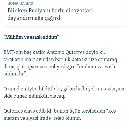
BUNA DA BAX:
Blinken Rusiyanı hərbi cinayətləri
dayandırmağa çağırdı
“Mühüm və əsaslı addım”
BMT-nin baş katibi Antonio Quterreş deyib ki,
tərəflərin mart ayından bəri ilk dəfə üz-üzə oturaraq
danışıqlar aparması irəliyə doğru “mühüm və əsaslı
addımdır”.
O ümid etdiyini bildirib ki, gələn həftə yekun razılaşma
əldə etmək mümkün olacaq.
Quterreş əlavə edib ki, bunun üçün tərəflərdən “xoş
məram və siyasi iradə” tələb olunur.