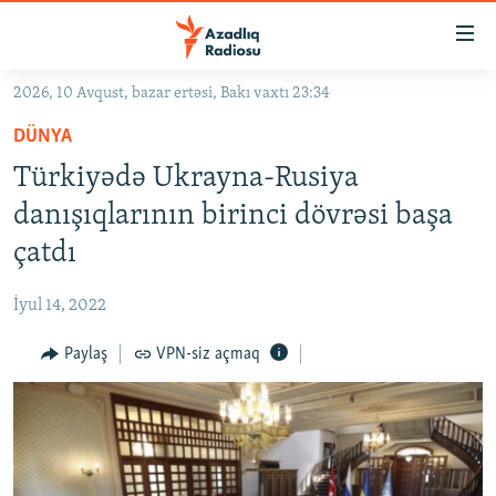
Keçid
linkləri
Əsas
2026, 10 Avqust, bazar ertəsi, Bakı vaxtı 23:34
məzmuna
GÜNDƏM
DÜNYA
qayıt
#İZAHLA
Əsas
Türkiyədə Ukrayna-Rusiya
KORRUPSIOMETR
naviqasiyaya
danışıqlarının birinci dövrəsi başa
qayıt
#ƏSLINDƏ
çatdı
Axtarışa
FƏRQƏ BAX
keç
İyul 14, 2022
QANUNI DOĞRU
Paylaş
VPN-siz açmaq
ARAŞDIRMA
MULTIMEDIA
RADIO ARXIV
VIDEO
HAQQIMIZDA
FOTOQALEREYA
OXU ZALI