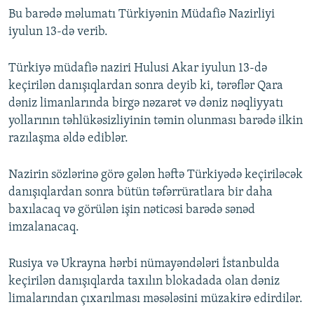
Bu barədə məlumatı Türkiyənin Müdafiə Nazirliyi
iyulun 13-də verib.
Türkiyə müdafiə naziri Hulusi Akar iyulun 13-də
keçirilən danışıqlardan sonra deyib ki, tərəflər Qara
dəniz limanlarında birgə nəzarət və dəniz nəqliyyatı
yollarının təhlükəsizliyinin təmin olunması barədə ilkin
razılaşma əldə ediblər.
Nazirin sözlərinə görə gələn həftə Türkiyədə keçiriləcək
danışıqlardan sonra bütün təfərrüratlara bir daha
baxılacaq və görülən işin nəticəsi barədə sənəd
imzalanacaq.
Rusiya və Ukrayna hərbi nümayəndələri İstanbulda
keçirilən danışıqlarda taxılın blokadada olan dəniz
limalarından çıxarılması məsələsini müzakirə edirdilər.