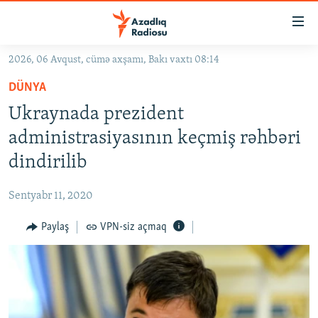
Keçid
linkləri
Əsas
2026, 06 Avqust, cümə axşamı, Bakı vaxtı 08:14
məzmuna
GÜNDƏM
DÜNYA
qayıt
#İZAHLA
Əsas
Ukraynada prezident
KORRUPSIOMETR
naviqasiyaya
administrasiyasının keçmiş rəhbəri
qayıt
#ƏSLINDƏ
dindirilib
Axtarışa
FƏRQƏ BAX
keç
Sentyabr 11, 2020
QANUNI DOĞRU
Paylaş
VPN-siz açmaq
ARAŞDIRMA
MULTIMEDIA
RADIO ARXIV
VIDEO
HAQQIMIZDA
FOTOQALEREYA
OXU ZALI