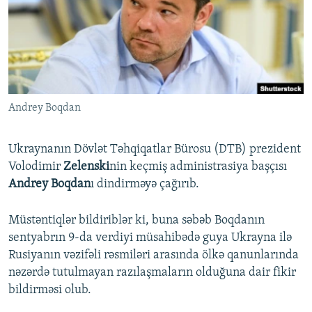
İNFOQRAFIKA
AZƏRBAYCAN ƏDƏBIYYATI KITABXANASI
MISSIYAMIZ
BIZI IZLƏ
KARIKATURA
İSLAM VƏ DEMOKRATIYA
PEŞƏ ETIKASI VƏ JURNALISTIKA STANDARTLARIMIZ
İZ - MƏDƏNIYYƏT PROQRAMI
MATERIALLARIMIZDAN ISTIFADƏ
AZADLIQRADIOSU MOBIL TELEFONUNUZDA
RFE/RL-in bütün saytları
Andrey Boqdan
BIZIMLƏ ƏLAQƏ
XƏBƏR BÜLLETENLƏRIMIZ
Ukraynanın Dövlət Təhqiqatlar Bürosu (DTB) prezident
Volodimir
Zelenski
nin keçmiş administrasiya başçısı
Andrey Boqdan
ı dindirməyə çağırıb.
Müstəntiqlər bildiriblər ki, buna səbəb Boqdanın
sentyabrın 9-da verdiyi müsahibədə guya Ukrayna ilə
Rusiyanın vəzifəli rəsmiləri arasında ölkə qanunlarında
nəzərdə tutulmayan razılaşmaların olduğuna dair fikir
bildirməsi olub.