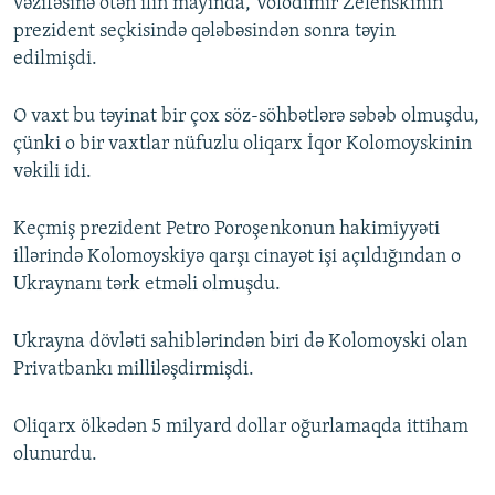
vəzifəsinə ötən ilin mayında, Volodimir Zelenskinin
prezident seçkisində qələbəsindən sonra təyin
edilmişdi.
O vaxt bu təyinat bir çox söz-söhbətlərə səbəb olmuşdu,
çünki o bir vaxtlar nüfuzlu oliqarx İqor Kolomoyskinin
vəkili idi.
Keçmiş prezident Petro Poroşenkonun hakimiyyəti
illərində Kolomoyskiyə qarşı cinayət işi açıldığından o
Ukraynanı tərk etməli olmuşdu.
Ukrayna dövləti sahiblərindən biri də Kolomoyski olan
Privatbankı milliləşdirmişdi.
Oliqarx ölkədən 5 milyard dollar oğurlamaqda ittiham
olunurdu.