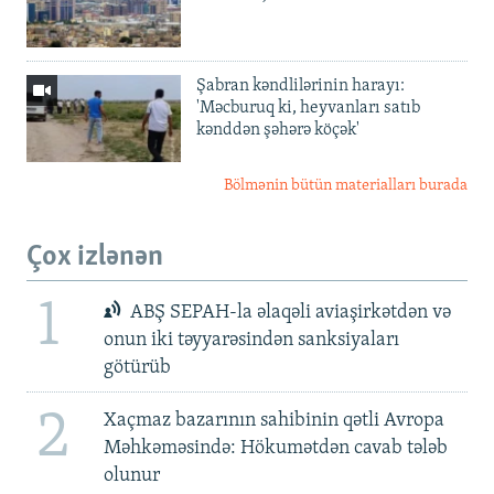
Şabran kəndlilərinin harayı:
'Məcburuq ki, heyvanları satıb
kənddən şəhərə köçək'
Bölmənin bütün materialları burada
Çox izlənən
1
ABŞ SEPAH-la əlaqəli aviaşirkətdən və
onun iki təyyarəsindən sanksiyaları
götürüb
2
Xaçmaz bazarının sahibinin qətli Avropa
Məhkəməsində: Hökumətdən cavab tələb
olunur