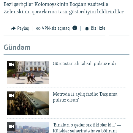
Bəzi şərhçilər Kolomoyskinin Boqdan vasitəsilə
Zelenskinin qərarlarına təsir göstərdiyini bildirirdilər.
Paylaş
VPN-siz açmaq
Bizi izlə
Gündəm
Gürcüstan ali təhsili pulsuz etdi
Metroda 11 aylıq fasilə: 'Daşınma
pulsuz olsun'
'Binaları o qədər sıx tikiblər ki...' —
Küləklər şəhərində hava böhranı