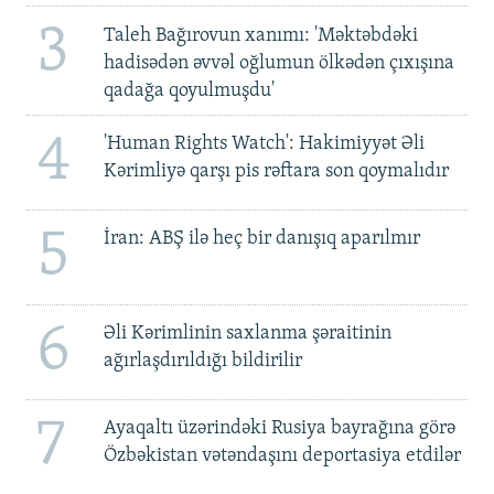
3
Taleh Bağırovun xanımı: 'Məktəbdəki
hadisədən əvvəl oğlumun ölkədən çıxışına
qadağa qoyulmuşdu'
4
'Human Rights Watch': Hakimiyyət Əli
Kərimliyə qarşı pis rəftara son qoymalıdır
5
İran: ABŞ ilə heç bir danışıq aparılmır
6
Əli Kərimlinin saxlanma şəraitinin
ağırlaşdırıldığı bildirilir
7
Ayaqaltı üzərindəki Rusiya bayrağına görə
Özbəkistan vətəndaşını deportasiya etdilər