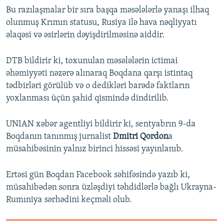
Bu razılaşmalar bir sıra başqa məsələlərlə yanaşı ilhaq
olunmuş Krımın statusu, Rusiya ilə hava nəqliyyatı
əlaqəsi və əsirlərin dəyişdirilməsinə aiddir.
DTB bildirir ki, toxunulan məsələlərin ictimai
əhəmiyyəti nəzərə alınaraq Boqdana qarşı istintaq
tədbirləri görülüb və o dedikləri barədə faktların
yoxlanması üçün şahid qismində dindirilib.
UNIAN xəbər agentliyi bildirir ki, sentyabrın 9-da
Boqdanın tanınmış jurnalist
Dmitri Qordon
a
müsahibəsinin yalnız birinci hissəsi yayınlanıb.
Ertəsi gün Boqdan Facebook səhifəsində yazıb ki,
müsahibədən sonra üzləşdiyi təhdidlərlə bağlı Ukrayna-
Rumıniya sərhədini keçməli olub.