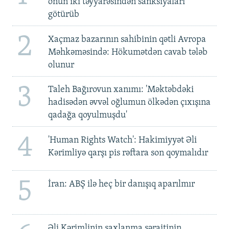
onun iki təyyarəsindən sanksiyaları
götürüb
2
Xaçmaz bazarının sahibinin qətli Avropa
Məhkəməsində: Hökumətdən cavab tələb
olunur
3
Taleh Bağırovun xanımı: 'Məktəbdəki
hadisədən əvvəl oğlumun ölkədən çıxışına
qadağa qoyulmuşdu'
4
'Human Rights Watch': Hakimiyyət Əli
Kərimliyə qarşı pis rəftara son qoymalıdır
5
İran: ABŞ ilə heç bir danışıq aparılmır
Əli Kərimlinin saxlanma şəraitinin