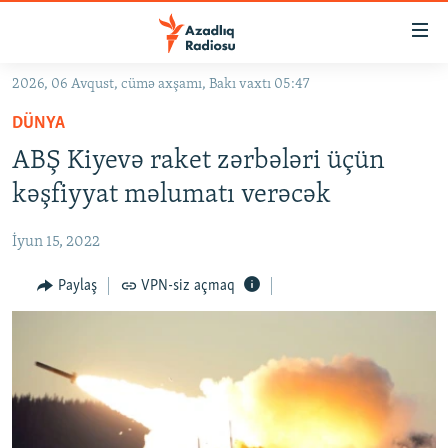
Keçid
linkləri
Əsas
2026, 06 Avqust, cümə axşamı, Bakı vaxtı 05:47
məzmuna
GÜNDƏM
DÜNYA
qayıt
#İZAHLA
Əsas
ABŞ Kiyevə raket zərbələri üçün
KORRUPSIOMETR
naviqasiyaya
kəşfiyyat məlumatı verəcək
qayıt
#ƏSLINDƏ
Axtarışa
İyun 15, 2022
FƏRQƏ BAX
keç
QANUNI DOĞRU
Paylaş
VPN-siz açmaq
ARAŞDIRMA
MULTIMEDIA
RADIO ARXIV
VIDEO
HAQQIMIZDA
FOTOQALEREYA
OXU ZALI