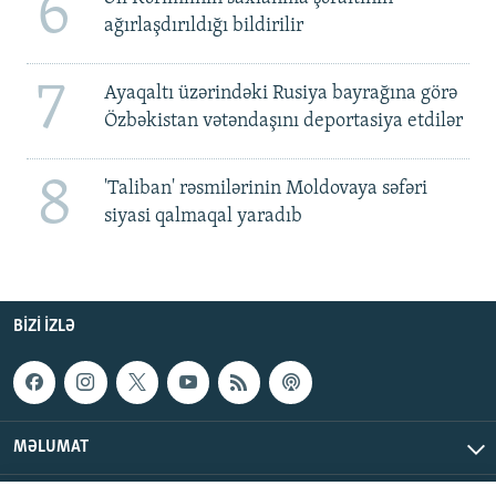
6
ağırlaşdırıldığı bildirilir
7
Ayaqaltı üzərindəki Rusiya bayrağına görə
Özbəkistan vətəndaşını deportasiya etdilər
8
'Taliban' rəsmilərinin Moldovaya səfəri
siyasi qalmaqal yaradıb
BIZI IZLƏ
MƏLUMAT