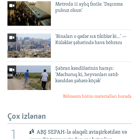
Metroda 11 aylıq fasilə: 'Daşınma
pulsuz olsun'
'Binaları o qədər sıx tikiblər ki...' —
Küləklər şəhərində hava böhranı
Şabran kəndlilərinin harayı:
'Məcburuq ki, heyvanları satıb
kənddən şəhərə köçək'
Bölmənin bütün materialları burada
Çox izlənən
1
ABŞ SEPAH-la əlaqəli aviaşirkətdən və