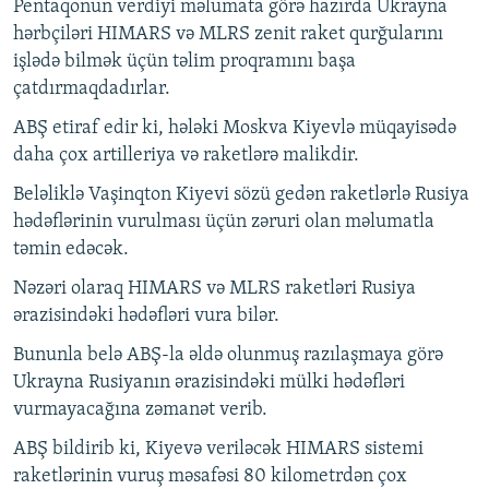
Pentaqonun verdiyi məlumata görə hazırda Ukrayna
hərbçiləri HIMARS və MLRS zenit raket qurğularını
işlədə bilmək üçün təlim proqramını başa
çatdırmaqdadırlar.
ABŞ etiraf edir ki, hələki Moskva Kiyevlə müqayisədə
daha çox artilleriya və raketlərə malikdir.
Beləliklə Vaşinqton Kiyevi sözü gedən raketlərlə Rusiya
hədəflərinin vurulması üçün zəruri olan məlumatla
təmin edəcək.
Nəzəri olaraq HIMARS və MLRS raketləri Rusiya
ərazisindəki hədəfləri vura bilər.
Bununla belə ABŞ-la əldə olunmuş razılaşmaya görə
Ukrayna Rusiyanın ərazisindəki mülki hədəfləri
vurmayacağına zəmanət verib.
ABŞ bildirib ki, Kiyevə veriləcək HIMARS sistemi
raketlərinin vuruş məsafəsi 80 kilometrdən çox