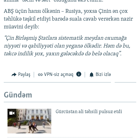
amma “təcili və sərt” olduğunu əks etdirir.
ABŞ üçün hansı ölkənin – Rusiya, yoxsa Çinin ən çox
təhlükə təşkil etdiyi barədə suala cavab verərkən nazir
müavini deyib:
“Çin Birləşmiş Ştatlara sistematik meydan oxumağa
niyyəti və qabiliyyəti olan yeganə ölkədir. Həm də bu,
təkcə indilik yox, yaxın gələcəkdə də belə olacaq”.
Paylaş
VPN-siz açmaq
Bizi izlə
Gündəm
Gürcüstan ali təhsili pulsuz etdi