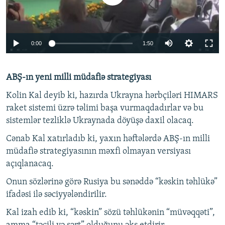
Auto
0:00
1:50
240p
ABŞ-ın yeni milli müdafiə strategiyası
360p
Auto
240p
360p
480p
480p
Kolin Kal deyib ki, hazırda Ukrayna hərbçiləri HIMARS
raket sistemi üzrə təlimi başa vurmaqdadırlar və bu
720p
720p
1080p
sistemlər tezliklə Ukraynada döyüşə daxil olacaq.
1080p
Cənab Kal xatırladıb ki, yaxın həftələrdə ABŞ-ın milli
müdafiə strategiyasının məxfi olmayan versiyası
açıqlanacaq.
Onun sözlərinə görə Rusiya bu sənəddə “kəskin təhlükə”
ifadəsi ilə səciyyələndirilir.
Kal izah edib ki, “kəskin” sözü təhlükənin “müvəqqəti”,