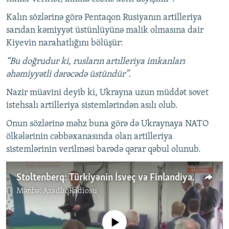
Kalın sözlərinə görə Pentaqon Rusiyanın artilleriya
sarıdan kəmiyyət üstünlüyünə malik olmasına dair
Kiyevin narahatlığını bölüşür:
“Bu doğrudur ki, rusların artılleriya imkanları
əhəmiyyətli dərəcədə üstündür”.
Nazir müavini deyib ki, Ukrayna uzun müddət sovet
istehsalı artilleriya sistemlərindən asılı olub.
Onun sözlərinə məhz buna görə də Ukraynaya NATO
ölkələrinin cəbbəxanasında olan artilleriya
sistemlərinin verilməsi barədə qərar qəbul olunub.
Stoltenberq: Türkiyənin İsveç və Finlandiya ilə bağlı tələblərinə ciddi yanaşmaq lazımdır
Mənbə:
AzadlıqRadiosu
No media source currently available