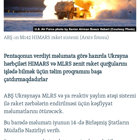
İNFOQRAFIKA
AZƏRBAYCAN ƏDƏBIYYATI KITABXANASI
MISSIYAMIZ
BIZI IZLƏ
KARIKATURA
İSLAM VƏ DEMOKRATIYA
PEŞƏ ETIKASI VƏ JURNALISTIKA STANDARTLARIMIZ
İZ - MƏDƏNIYYƏT PROQRAMI
MATERIALLARIMIZDAN ISTIFADƏ
ABŞ-ın M142 HIMARS raket sistemi (Arxiv fotosu)
AZADLIQRADIOSU MOBIL TELEFONUNUZDA
RFE/RL-in bütün saytları
BIZIMLƏ ƏLAQƏ
Pentaqonun verdiyi məlumata görə hazırda Ukrayna
XƏBƏR BÜLLETENLƏRIMIZ
hərbçiləri HIMARS və MLRS zenit raket qurğularını
işlədə bilmək üçün təlim proqramını başa
çatdırmaqdadırlar
ABŞ Ukraynaya MLRS və ya reaktiv yaylım atəşi sistemi
ilə raket zərbələrin endirilməsi üçün kəşfiyyat
məlumatlarını ötürəcəck.
Bu barədə məlumatı iyunun 14-də Birləşmiş Ştatların
Müdafiə Nazirliyi verib.