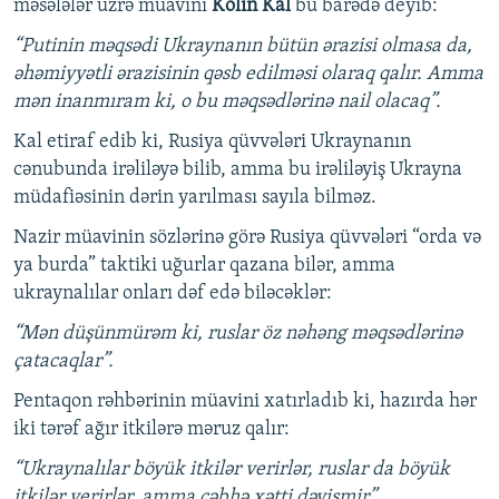
məsələlər üzrə müavini
Kolin Kal
bu barədə deyib:
“Putinin məqsədi Ukraynanın bütün ərazisi olmasa da,
əhəmiyyətli ərazisinin qəsb edilməsi olaraq qalır. Amma
mən inanmıram ki, o bu məqsədlərinə nail olacaq”.
Kal etiraf edib ki, Rusiya qüvvələri Ukraynanın
cənubunda irəliləyə bilib, amma bu irəliləyiş Ukrayna
müdafiəsinin dərin yarılması sayıla bilməz.
Nazir müavinin sözlərinə görə Rusiya qüvvələri “orda və
ya burda” taktiki uğurlar qazana bilər, amma
ukraynalılar onları dəf edə biləcəklər:
“Mən düşünmürəm ki, ruslar öz nəhəng məqsədlərinə
çatacaqlar”.
Pentaqon rəhbərinin müavini xatırladıb ki, hazırda hər
iki tərəf ağır itkilərə məruz qalır:
“Ukraynalılar böyük itkilər verirlər, ruslar da böyük
itkilər verirlər, amma cəbhə xətti dəyişmir”.