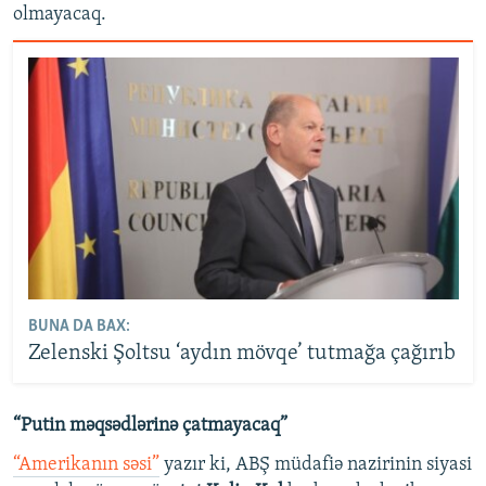
olmayacaq.
BUNA DA BAX:
Zelenski Şoltsu ‘aydın mövqe’ tutmağa çağırıb
“Putin məqsədlərinə çatmayacaq”
“Amerikanın səsi”
yazır ki, ABŞ müdafiə nazirinin siyasi