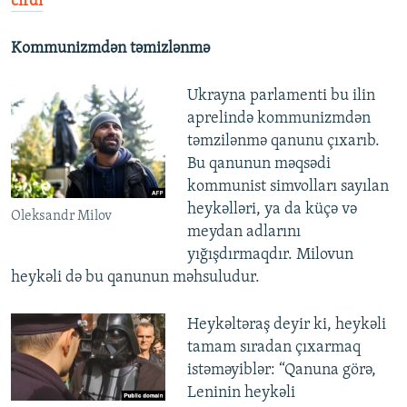
cırdı
Kommunizmdən təmizlənmə
Ukrayna parlamenti bu ilin
aprelində kommunizmdən
təmzilənmə qanunu çıxarıb.
Bu qanunun məqsədi
kommunist simvolları sayılan
heykəlləri, ya da küçə və
Oleksandr Milov
meydan adlarını
yığışdırmaqdır. Milovun
heykəli də bu qanunun məhsuludur.
Heykəltəraş deyir ki, heykəli
tamam sıradan çıxarmaq
istəməyiblər: “Qanuna görə,
Leninin heykəli