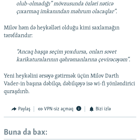
olub-olmadığı” mövzusunda özləri nəticə
çıxarmaq imkanından məhrum olacaqlar”.
Milov həm də heykəlləri olduğu kimi saxlamağın
tərəfdarıdır:
“Ancaq başqa seçim yoxdursa, onları sovet
karikaturalarının qəhrəmanlarına çevirəcəyəm”.
Yeni heykəlini ərsəyə gətirmək üçün Milov Darth
Vader-in başına dəbilqə, dəbilqəyə isə wi-fi yönləndirici
quraşdırıb.
Paylaş
VPN-siz açmaq
Bizi izlə
Buna da bax: