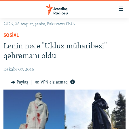
Keçid
linkləri
Əsas
2026, 08 Avqust, şənbə, Bakı vaxtı 17:46
məzmuna
GÜNDƏM
SOSIAL
qayıt
#İZAHLA
Əsas
Lenin necə "Ulduz müharibəsi"
KORRUPSIOMETR
naviqasiyaya
qəhrəmanı oldu
qayıt
#ƏSLINDƏ
Axtarışa
Dekabr 07, 2015
FƏRQƏ BAX
keç
QANUNI DOĞRU
Paylaş
VPN-siz açmaq
ARAŞDIRMA
MULTIMEDIA
RADIO ARXIV
VIDEO
HAQQIMIZDA
FOTOQALEREYA
OXU ZALI