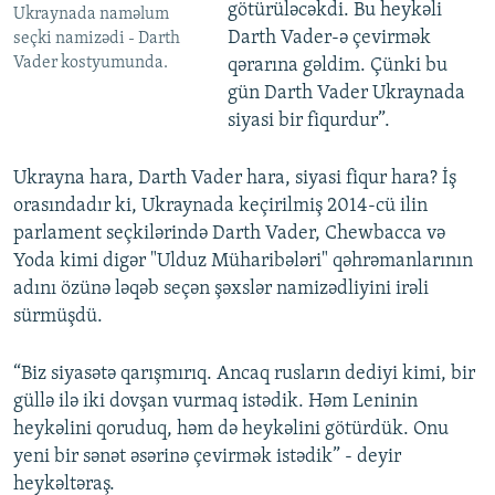
götürüləcəkdi. Bu heykəli
Ukraynada naməlum
Darth Vader-ə çevirmək
seçki namizədi - Darth
Vader kostyumunda.
qərarına gəldim. Çünki bu
gün Darth Vader Ukraynada
siyasi bir fiqurdur”.
Ukrayna hara, Darth Vader hara, siyasi fiqur hara? İş
orasındadır ki, Ukraynada keçirilmiş 2014-cü ilin
parlament seçkilərində Darth Vader, Chewbacca və
Yoda kimi digər "Ulduz Müharibələri" qəhrəmanlarının
adını özünə ləqəb seçən şəxslər namizədliyini irəli
sürmüşdü.
“Biz siyasətə qarışmırıq. Ancaq rusların dediyi kimi, bir
güllə ilə iki dovşan vurmaq istədik. Həm Leninin
heykəlini qoruduq, həm də heykəlini götürdük. Onu
yeni bir sənət əsərinə çevirmək istədik” - deyir
heykəltəraş.