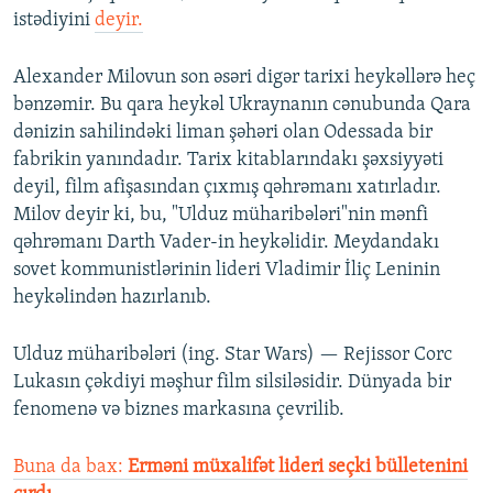
istədiyini
deyir.
Alexander Milovun son əsəri digər tarixi heykəllərə heç
bənzəmir. Bu qara heykəl Ukraynanın cənubunda Qara
dənizin sahilindəki liman şəhəri olan Odessada bir
fabrikin yanındadır. Tarix kitablarındakı şəxsiyyəti
deyil, film afişasından çıxmış qəhrəmanı xatırladır.
Milov deyir ki, bu, "Ulduz müharibələri"nin mənfi
qəhrəmanı Darth Vader-in heykəlidir. Meydandakı
sovet kommunistlərinin lideri Vladimir İliç Leninin
heykəlindən hazırlanıb.
Ulduz müharibələri (ing. Star Wars) — Rejissor Corc
Lukasın çəkdiyi məşhur film silsiləsidir. Dünyada bir
fenomenə və biznes markasına çevrilib.
Buna da bax:
Erməni müxalifət lideri seçki bülletenini