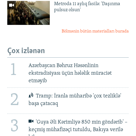
Metroda 11 aylıq fasilə: 'Daşınma
pulsuz olsun'
Bölmənin bütün materialları burada
Çox izlənən
1
Azərbaycan Bəhruz Həsənlinin
ekstradisiyası üçün hələlik müraciət
etməyib
2
Tramp: İranla müharibə 'çox tezliklə'
başa çatacaq
3
'Guya Əli Kərimliyə 850 min göndərib' –
keçmiş mühafizəçi tutuldu, Bakıya verilə