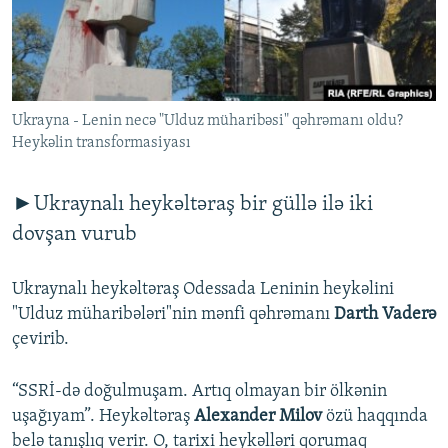
İNFOQRAFIKA
AZƏRBAYCAN ƏDƏBIYYATI KITABXANASI
MISSIYAMIZ
BIZI IZLƏ
KARIKATURA
İSLAM VƏ DEMOKRATIYA
PEŞƏ ETIKASI VƏ JURNALISTIKA STANDARTLARIMIZ
İZ - MƏDƏNIYYƏT PROQRAMI
MATERIALLARIMIZDAN ISTIFADƏ
Ukrayna - Lenin necə "Ulduz müharibəsi" qəhrəmanı oldu?
AZADLIQRADIOSU MOBIL TELEFONUNUZDA
RFE/RL-in bütün saytları
Heykəlin transformasiyası
BIZIMLƏ ƏLAQƏ
XƏBƏR BÜLLETENLƏRIMIZ
►Ukraynalı heykəltəraş bir güllə ilə iki
dovşan vurub
Ukraynalı heykəltəraş Odessada Leninin heykəlini
"Ulduz müharibələri"nin mənfi qəhrəmanı
Darth Vaderə
çevirib.
“SSRİ-də doğulmuşam. Artıq olmayan bir ölkənin
uşağıyam”. Heykəltəraş
Alexander Milov
özü haqqında
belə tanışlıq verir. O, tarixi heykəlləri qorumaq