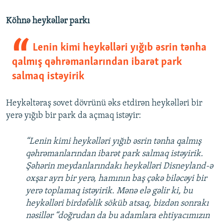
Köhnə heykəllər parkı
Lenin kimi heykəlləri yığıb əsrin tənha
qalmış qəhrəmanlarından ibarət park
salmaq istəyirik
Heykəltəraş sovet dövrünü əks etdirən heykəlləri bir
yerə yığıb bir park da açmaq istəyir:
“Lenin kimi heykəlləri yığıb əsrin tənha qalmış
qəhrəmanlarından ibarət park salmaq istəyirik.
Şəhərin meydanlarındakı heykəlləri Disneyland-ə
oxşar ayrı bir yerə, hamının baş çəkə biləcəyi bir
yerə toplamaq istəyirik. Mənə elə gəlir ki, bu
heykəlləri birdəfəlik söküb atsaq, bizdən sonrakı
nəsillər “doğrudan da bu adamlara ehtiyacımızın