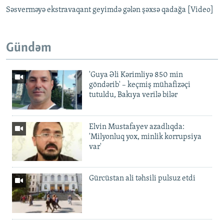
Səsverməyə ekstravaqant geyimdə gələn şəxsə qadağa [Video]
Gündəm
'Guya Əli Kərimliyə 850 min
göndərib' – keçmiş mühafizəçi
tutuldu, Bakıya verilə bilər
Elvin Mustafayev azadlıqda:
'Milyonluq yox, minlik korrupsiya
var'
Gürcüstan ali təhsili pulsuz etdi