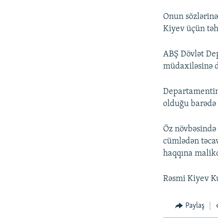
Onun sözlərinə
Kiyev üçün təh
ABŞ Dövlət De
müdaxiləsinə d
Departamenti
olduğu barədə 
Öz növbəsində
cümlədən təcav
haqqına malikd
Rəsmi Kiyev Ku
Paylaş