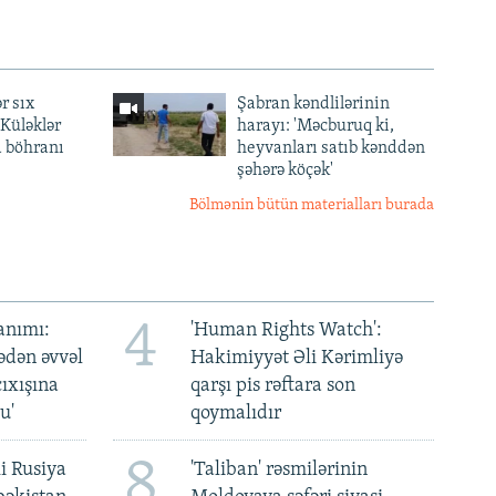
r sıx
Şabran kəndlilərinin
— Küləklər
harayı: 'Məcburuq ki,
a böhranı
heyvanları satıb kənddən
şəhərə köçək'
Bölmənin bütün materialları burada
4
anımı:
'Human Rights Watch':
ədən əvvəl
Hakimiyyət Əli Kərimliyə
ıxışına
qarşı pis rəftara son
u'
qoymalıdır
8
i Rusiya
'Taliban' rəsmilərinin