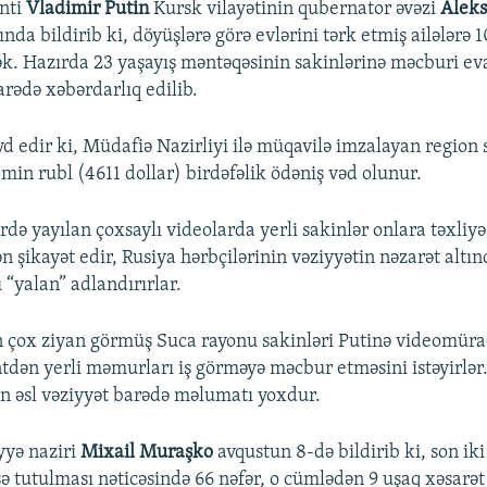
nti
Vladimir Putin
Kursk vilayətinin qubernator əvəzi
Alek
nda bildirib ki, döyüşlərə görə evlərini tərk etmiş ailələrə 
cək. Hazırda 23 yaşayış məntəqəsinin sakinlərinə məcburi e
arədə xəbərdarlıq edilib.
yd edir ki, Müdafiə Nazirliyi ilə müqavilə imzalayan region 
min rubl (4611 dollar) birdəfəlik ödəniş vəd olunur.
ərdə yayılan çoxsaylı videolarda yerli sakinlər onlara təxli
 şikayət edir, Rusiya hərbçilərinin vəziyyətin nəzarət altı
ı “yalan” adlandırırlar.
 çox ziyan görmüş Suca rayonu sakinləri Putinə videomürac
tdən yerli məmurları iş görməyə məcbur etməsini istəyirlər
nin əsl vəziyyət barədə məlumatı yoxdur.
yyə naziri
Mixail Muraşko
avqustun 8-də bildirib ki, son ik
şə tutulması nəticəsində 66 nəfər, o cümlədən 9 uşaq xəsarət 