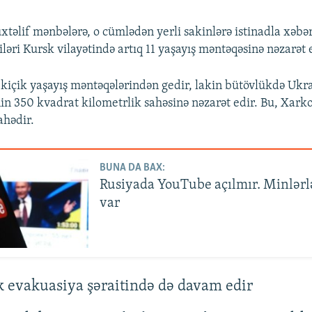
təlif mənbələrə, o cümlədən yerli sakinlərə istinadla xəbər 
əri Kursk vilayətində artıq 11 yaşayış məntəqəsinə nəzarət e
 kiçik yaşayış məntəqələrindən gedir, lakin bütövlükdə Uk
nin 350 kvadrat kilometrlik sahəsinə nəzarət edir. Bu, Xark
ahədir.
BUNA DA BAX:
Rusiyada YouTube açılmır. Minlərlə
var
k evakuasiya şəraitində də davam edir