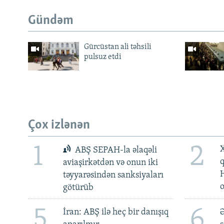
Gündəm
Gürcüstan ali təhsili
pulsuz etdi
Çox izlənən
1
2
X
ABŞ SEPAH-la əlaqəli
aviaşirkətdən və onun iki
təyyarəsindən sanksiyaları
götürüb
5
6
İran: ABŞ ilə heç bir danışıq
Ə