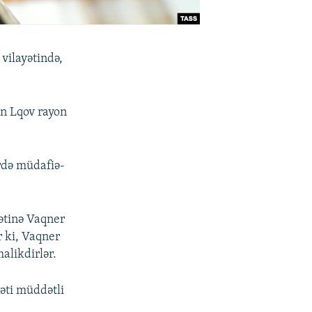
vilayətində,
an Lqov rayon
ərdə müdafiə-
yətinə Vaqner
r ki, Vaqner
alikdirlər.
əti müddətli