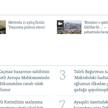
Metroda 11 aylıq fasilə:
'Binaları o qədə
'Daşınma pulsuz olsun'
tikiblər ki...' 
şəhərində hav
3
açmaz bazarının sahibinin
Taleh Bağırovun x
qətli Avropa Məhkəməsində:
'Məktəbdəki hadis
Hökumətdən cavab tələb
oğlumun ölkədən ç
olunur
qadağa qoyulmuşd
7
li Kərimlinin saxlanma
Ayaqaltı üzərindək