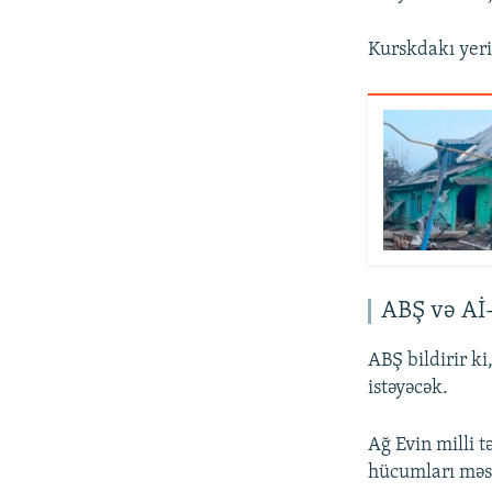
Kurskdakı yeri
ABŞ və Aİ
ABŞ bildirir k
istəyəcək.
Ağ Evin milli 
hücumları məs