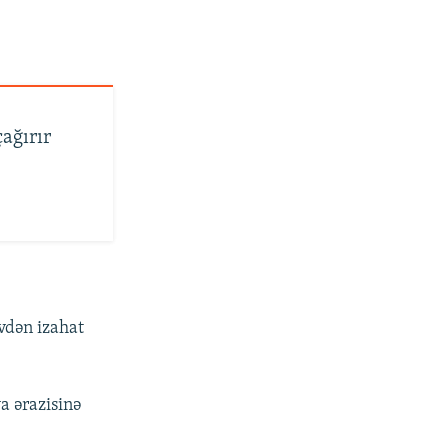
ağırır
vdən izahat
a ərazisinə