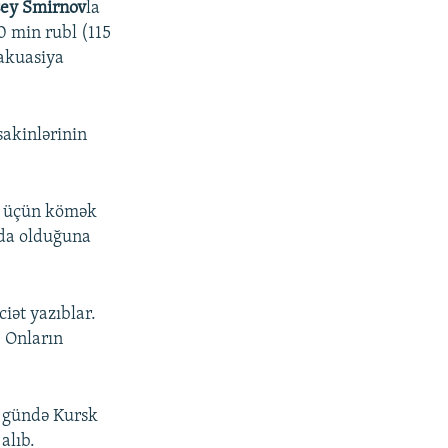
sey Smirnov
la
10 min rubl (115
vakuasiya
sakinlərinin
yə üçün kömək
nda olduğuna
iət yazıblar.
. Onların
i gündə Kursk
alıb.