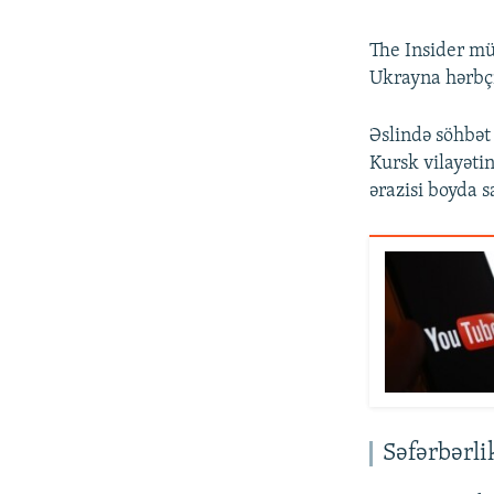
The Insider müx
Ukrayna hərbçil
Əslində söhbət
Kursk vilayəti
ərazisi boyda s
Səfərbərli