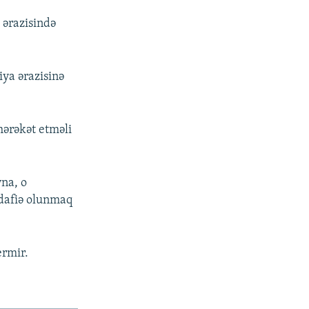
 ərazisində
ya ərazisinə
hərəkət etməli
na, o
üdafiə olunmaq
ermir.