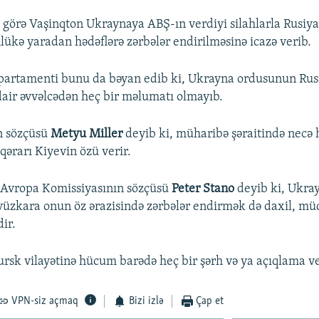
 görə Vaşinqton Ukraynaya ABŞ-ın verdiyi silahlarla Rusiya
lükə yaradan hədəflərə zərbələr endirilməsinə icazə verib.
partamenti bunu da bəyan edib ki, Ukrayna ordusunun Rusi
air əvvəlcədən heç bir məlumatı olmayıb.
n sözçüsü
Metyu Miller
deyib ki, müharibə şəraitində necə 
qərarı Kiyevin özü verir.
 Avropa Komissiyasının sözçüsü
Peter Stano
deyib ki, Ukray
üzkara onun öz ərazisində zərbələr endirmək də daxil, m
ir.
rsk vilayətinə hücum barədə heç bir şərh və ya açıqlama v
VPN-siz açmaq
Bizi izlə
Çap et