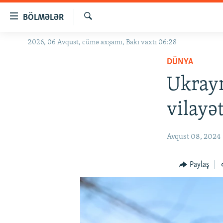
Keçid
BÖLMƏLƏR
linkləri
Axtar
Əsas
2026, 06 Avqust, cümə axşamı, Bakı vaxtı 06:28
GÜNDƏM
məzmuna
DÜNYA
#İZAHLA
qayıt
Əsas
Ukrayn
KORRUPSIOMETR
naviqasiyaya
#ƏSLINDƏ
qayıt
vilayə
Axtarışa
FƏRQƏ BAX
keç
QANUNI DOĞRU
Avqust 08, 2024
ARAŞDIRMA
Paylaş
MULTIMEDIA
RADIO ARXIV
VIDEO
HAQQIMIZDA
FOTOQALEREYA
OXU ZALI