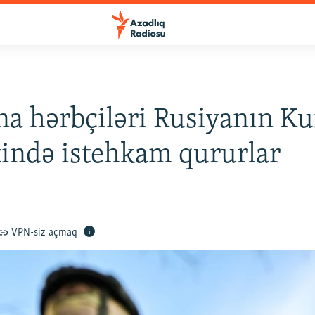
a hərbçiləri Rusiyanın Ku
tində istehkam qururlar
VPN-siz açmaq