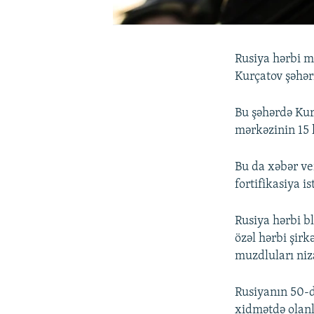
Rusiya hərbi m
Kurçatov şəhər
Bu şəhərdə Kur
mərkəzinin 15 
Bu da xəbər ver
fortifikasiya i
Rusiya hərbi b
özəl hərbi şirk
muzdluları niz
Rusiyanın 50-d
xidmətdə olanl