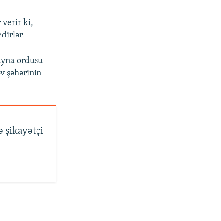
verir ki,
dirlər.
rayna ordusu
ov şəhərinin
 şikayətçi