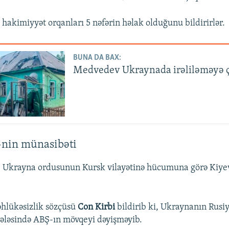
 hakimiyyət orqanları 5 nəfərin həlak olduğunu bildirirlər.
BUNA DA BAX:
Medvedev Ukraynada irəliləməyə ç
-nin münasibəti
i, Ukrayna ordusunun Kursk vilayətinə hücumuna görə Kiye
təhlükəsizlik sözçüsü
Con Kirbi
bildirib ki, Ukraynanın Rusiy
ələsində ABŞ-ın mövqeyi dəyişməyib.