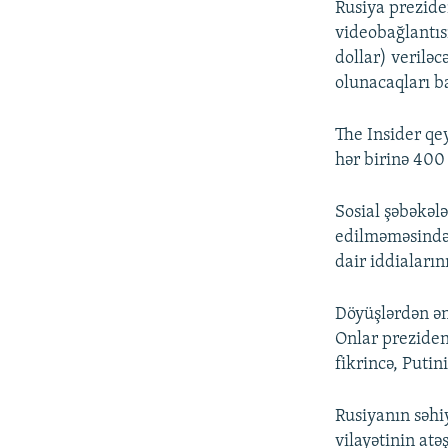
Rusiya prezide
videobağlantısı
dollar) verilə
olunacaqları b
The Insider qe
hər birinə 400 
Sosial şəbəkəl
edilməməsindən
dair iddiaların
Döyüşlərdən ən
Onlar preziden
fikrincə, Puti
Rusiyanın səhi
vilayətinin atə