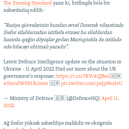
The Evening Standard
yazır ki, brifinqdə belə bir
xəbərdarlıq edilib:
“Rusiya qüvvələrinin bundan əvvəl Donetsk vilayətində
fosfor silahlarından istifadə etməsi bu silahlardan
hazırda qızğın döyüşlər gedən Mariupiolda da istifadə
edə biləcəyi ehtimalı yaradır”.
Latest Defence Intelligence update on the situation in
Ukraine - 11 April 2022 Find out more about the UK
government's response:
https://t.co/3RYc4QJBuG
🇺🇦
#StandWithUkraine
🇺🇦
pic.twitter.com/p6jpNvs1eU
— Ministry of Defence 🇬🇧 (@DefenceHQ)
April 11,
2022
Ağ fosfor yüksək zəhərliliyə malikdir və oksigenlə