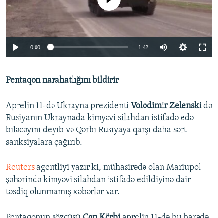
Auto
0:00
1:42
240p
Pentaqon narahatlığını bildirir
360p
Auto
240p
360p
480p
480p
Aprelin 11-də Ukrayna prezidenti
Volodimir Zelenski
də
720p
Rusiyanın Ukraynada kimyəvi silahdan istifadə edə
720p
1080p
biləcəyini deyib və Qərbi Rusiyaya qarşı daha sərt
1080p
sanksiyalara çağırıb.
Reuters
agentliyi yazır ki, mühasirədə olan Mariupol
şəhərində kimyəvi silahdan istifadə edildiyinə dair
təsdiq olunmamış xəbərlər var.
Pentaqonun sözçüsü
Con Körbi
aprelin 11-də bu barədə