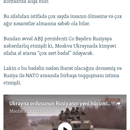
kontaktda alışa bilir.
Bu silahdan istifadə çox sayda insanın ölməsinə və çox
ağır xəsarətlər almasına səbəb ola bilər.
Bundan əvvəl ABŞ prezidenti Co Bayden Rusiyaya
xəbərdarlıq etmişdi ki, Moskva Ukraynada kimyəvi
silaha əl atarsa “çox sərt bədəl” ödəyəcək.
Lakin o bu bədəlin nədən ibarət olacağını deməmiş və
Rusiya ilə NATO arasında birbaşa toqquşmanı istisna
etmişdi.
Ukrayna ordusunun Rusiyanın yeni hücumlarını dəf etdiyi bildirilir
Mənbə:
AzadlıqRadiosu
No media source currently available