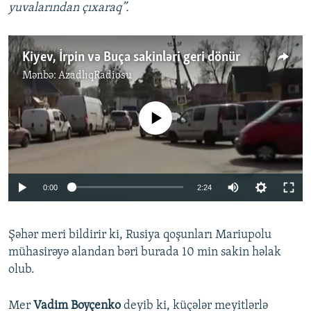
yuvalarından çıxaraq”.
Kiyev, İrpin və Buça sakinləri geri dönür
Mənbə:
AzadlıqRadiosu
No media source currently available
Auto
0:00
2:24
240p
Şəhər meri bildirir ki, Rusiya qoşunları Mariupolu
360p
mühasirəyə alandan bəri burada 10 min sakin həlak
Auto
240p
360p
480p
480p
olub.
720p
720p
1080p
Mer
Vadim Boyçenko
deyib ki, küçələr meyitlərlə
1080p