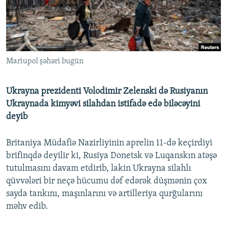
İNFOQRAFIKA
AZƏRBAYCAN ƏDƏBIYYATI KITABXANASI
MISSIYAMIZ
BIZI IZLƏ
KARIKATURA
İSLAM VƏ DEMOKRATIYA
PEŞƏ ETIKASI VƏ JURNALISTIKA STANDARTLARIMIZ
İZ - MƏDƏNIYYƏT PROQRAMI
MATERIALLARIMIZDAN ISTIFADƏ
Mariupol şəhəri bugün
AZADLIQRADIOSU MOBIL TELEFONUNUZDA
RFE/RL-in bütün saytları
BIZIMLƏ ƏLAQƏ
Ukrayna prezidenti Volodimir Zelenski də Rusiyanın
XƏBƏR BÜLLETENLƏRIMIZ
Ukraynada kimyəvi silahdan istifadə edə biləcəyini
deyib
Britaniya Müdafiə Nazirliyinin aprelin 11-də keçirdiyi
brifinqdə deyilir ki, Rusiya Donetsk və Luqanskın atəşə
tutulmasını davam etdirib, lakin Ukrayna silahlı
qüvvələri bir neçə hücumu dəf edərək düşmənin çox
sayda tankını, maşınlarını və artilleriya qurğularını
məhv edib.