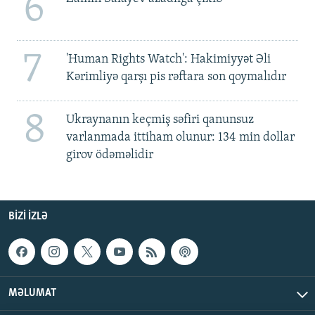
6
7
'Human Rights Watch': Hakimiyyət Əli
Kərimliyə qarşı pis rəftara son qoymalıdır
8
Ukraynanın keçmiş səfiri qanunsuz
varlanmada ittiham olunur: 134 min dollar
girov ödəməlidir
BIZI IZLƏ
MƏLUMAT