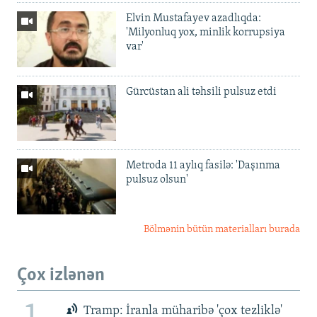
Elvin Mustafayev azadlıqda:
'Milyonluq yox, minlik korrupsiya
var'
Gürcüstan ali təhsili pulsuz etdi
Metroda 11 aylıq fasilə: 'Daşınma
pulsuz olsun'
Bölmənin bütün materialları burada
Çox izlənən
Tramp: İranla müharibə 'çox tezliklə'