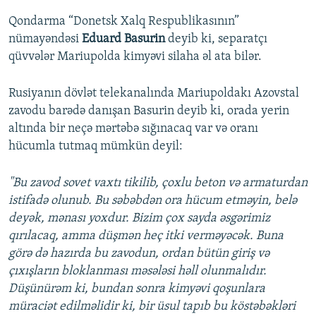
Qondarma “Donetsk Xalq Respublikasının”
nümayəndəsi
Eduard Basurin
deyib ki, separatçı
qüvvələr Mariupolda kimyəvi silaha əl ata bilər.
Rusiyanın dövlət telekanalında Mariupoldakı Azovstal
zavodu barədə danışan Basurin deyib ki, orada yerin
altında bir neçə mərtəbə sığınacaq var və oranı
hücumla tutmaq mümkün deyil:
"Bu zavod sovet vaxtı tikilib, çoxlu beton və armaturdan
istifadə olunub. Bu səbəbdən ora hücum etməyin, belə
deyək, mənası yoxdur. Bizim çox sayda əsgərimiz
qırılacaq, amma düşmən heç itki verməyəcək. Buna
g
örə də hazırda bu zavodun, ordan bütün giriş və
çıxışların bloklanması məsələsi həll olunmalıdır.
Düşünürəm ki, bundan sonra kimyəvi qoşunlara
müraciət edilməlidir ki, bir üsul tapıb bu köstəbəkləri