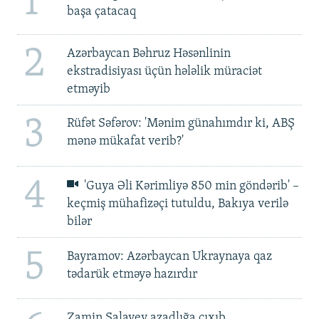
1
başa çatacaq
2
Azərbaycan Bəhruz Həsənlinin
ekstradisiyası üçün hələlik müraciət
etməyib
3
Rüfət Səfərov: 'Mənim günahımdır ki, ABŞ
mənə mükafat verib?'
4
'Guya Əli Kərimliyə 850 min göndərib' –
keçmiş mühafizəçi tutuldu, Bakıya verilə
bilər
5
Bayramov: Azərbaycan Ukraynaya qaz
tədarük etməyə hazırdır
Zamin Salayev azadlığa çıxıb