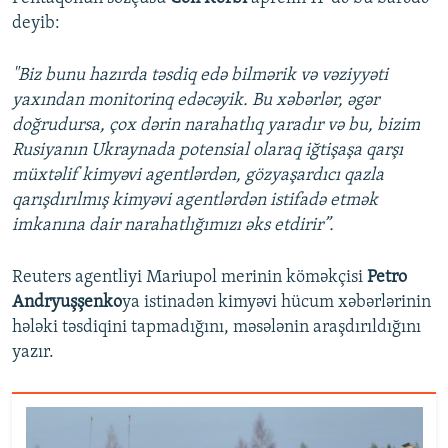
deyib:
"Biz bunu hazırda təsdiq edə bilmərik və vəziyyəti
yaxından monitorinq edəcəyik. Bu xəbərlər, əgər
doğrudursa, çox dərin narahatlıq yaradır və bu, bizim
Rusiyanın Ukraynada potensial olaraq iğtişaşa qarşı
müxtəlif kimyəvi agentlərdən, gözyaşardıcı qazla
qarışdırılmış kimyəvi agentlərdən istifadə etmək
imkanına dair narahatlığımızı əks etdirir”.
Reuters agentliyi Mariupol merinin köməkçisi
Petro
Andryuşşenko
ya istinadən kimyəvi hücum xəbərlərinin
hələki təsdiqini tapmadığını, məsələnin araşdırıldığını
yazır.