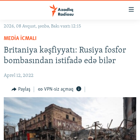
Keçid
linkləri
Əsas
2026, 08 Avqust, şənbə, Bakı vaxtı 12:15
məzmuna
GÜNDƏM
MEDIA ICMALI
qayıt
#İZAHLA
Əsas
Britaniya kəşfiyyatı: Rusiya fosfor
KORRUPSIOMETR
naviqasiyaya
bombasından istifadə edə bilər
qayıt
#ƏSLINDƏ
Axtarışa
Aprel 12, 2022
FƏRQƏ BAX
keç
QANUNI DOĞRU
Paylaş
VPN-siz açmaq
ARAŞDIRMA
MULTIMEDIA
RADIO ARXIV
VIDEO
HAQQIMIZDA
FOTOQALEREYA
OXU ZALI