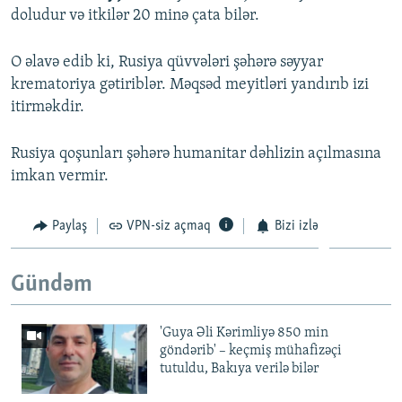
doludur və itkilər 20 minə çata bilər.
O əlavə edib ki, Rusiya qüvvələri şəhərə səyyar
krematoriya gətiriblər. Məqsəd meyitləri yandırıb izi
itirməkdir.
Rusiya qoşunları şəhərə humanitar dəhlizin açılmasına
imkan vermir.
Paylaş
VPN-siz açmaq
Bizi izlə
Gündəm
'Guya Əli Kərimliyə 850 min
göndərib' – keçmiş mühafizəçi
tutuldu, Bakıya verilə bilər