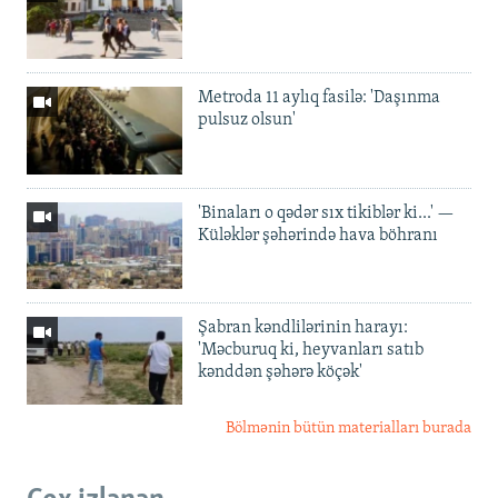
Metroda 11 aylıq fasilə: 'Daşınma
pulsuz olsun'
'Binaları o qədər sıx tikiblər ki...' —
Küləklər şəhərində hava böhranı
Şabran kəndlilərinin harayı:
'Məcburuq ki, heyvanları satıb
kənddən şəhərə köçək'
Bölmənin bütün materialları burada