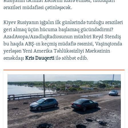
Rusiyanın təchizat xətlərini idarə etməsi, tutduqları
əraziləri müdafiəsi çətinləşəcək.
Kiyev Rusiyanın işğalın ilk günlərində tutduğu əraziləri
geri almaq üçün hücuma başlamaq gücündədirmi?
AzadAvopa/AzadlıqRadiosunun müxbiri Reyd Stendiş
bu haqda ABŞ-ın keçmiş müdafiə rəsmisi, Vaşinqtonda
yerləşən Yeni Amerika Təhlükəsizliyi Mərkəzinin
əməkdaşı
Kris Dauqerti
ilə söhbət edib.