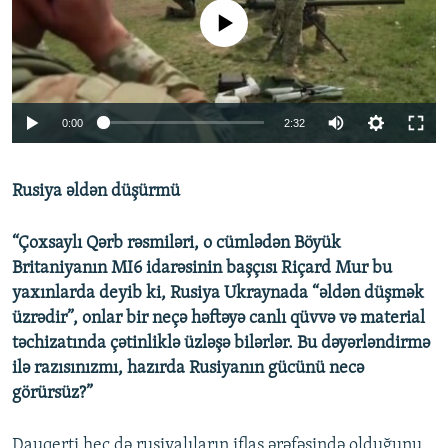
No media source currently available
Auto
0:00
2:32
240p
Rusiya əldən düşürmü
360p
Auto
240p
360p
480p
480p
“Çoxsaylı Qərb rəsmiləri, o cümlədən Böyük
720p
Britaniyanın MI6 idarəsinin başçısı Riçard Mur bu
720p
1080p
yaxınlarda deyib ki, Rusiya Ukraynada “əldən düşmək
1080p
üzrədir”, onlar bir neçə həftəyə canlı qüvvə və material
təchizatında çətinliklə üzləşə bilərlər. Bu dəyərləndirmə
ilə razısınızmı, hazırda Rusiyanın gücünü necə
görürsüz?”
Dauqerti heç də rusiyalıların iflas ərəfəsində olduğunu