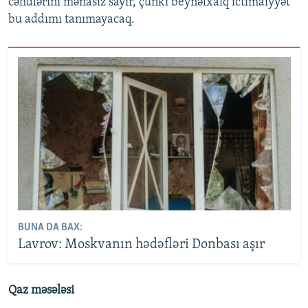
cəhdlərini mənasız sayır, çünki beynəlxalq ictimaiyyət
bu addımı tanımayacaq.
BUNA DA BAX:
Lavrov: Moskvanın hədəfləri Donbası aşır
Qaz məsələsi