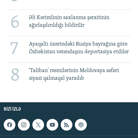
6
Əli Kərimlinin saxlanma şəraitinin
ağırlaşdırıldığı bildirilir
7
Ayaqaltı üzərindəki Rusiya bayrağına görə
Özbəkistan vətəndaşını deportasiya etdilər
8
'Taliban' rəsmilərinin Moldovaya səfəri
siyasi qalmaqal yaradıb
BIZI IZLƏ