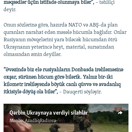
məqsədlər üçün istifadə olunmaya bilər”,
– təhlilçi
deyir.
Onun sözlərinə görə, hazırda NATO və ABŞ-da plan
quranları narahat edən məsələ hücumla bağlıdır. Onlar
Rusiyanın mövqelərini yara biləcək hücumdan ötrü
Ukraynanın yetərincə heyt, material, sursatından
olmasından əmin deyillər.
“Əvəzində biz elə rusiyalıların Donbasda irəliləməsinə
oxşar, sürünən hücum görə bilərik. Yalnız bir-iki
kilometr irəliləyəndə böyük canlı qüvvə və avadanlıq
itkisiylə döyüş ola bilər”,
– Dauqerti söyləyir.
Qərbin Ukraynaya verdiyi silahlar
Mənbə:
AzadlıqRadiosu