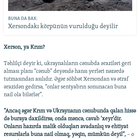
BUNA DA BAX:
Xersondakı körpünün vurulduğu deyilir
Xerson, ya Krım?
Təhlilçi deyir ki, ukraynalıların cənubda əraziləri geri
alması planı “cənub” deyəndə hansı yerləri nəzərdə
tutmasından asılıdır. Əgər söhbət Xersondan və ətraf
ərazidən gedirsə, “onlar sentyabrın sonunacan buna
nail ola bilərlər”.
“Ancaq əgər Krım və Ukraynanın cənubunda qalan hissə
də buraya daxildirsə, onda məncə, cavab ‘xeyr’dir.
Onların hazırda malik olduqları avadanlıq və ehtiyat
resurslarla buna nail olmaq, yəqin, mümkün deyil”,
– o