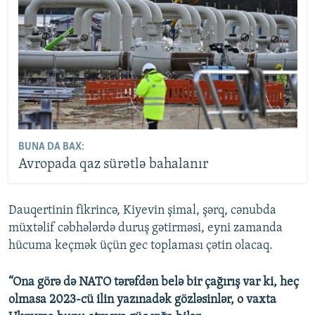
BUNA DA BAX:
Avropada qaz sürətlə bahalanır
Dauqertinin fikrincə, Kiyevin şimal, şərq, cənubda
müxtəlif cəbhələrdə duruş gətirməsi, eyni zamanda
hücuma keçmək üçün gec toplaması çətin olacaq.
“Ona görə də NATO tərəfdən belə bir çağırış var ki, heç
olmasa 2023-cü ilin yazınadək gözləsinlər, o vaxta