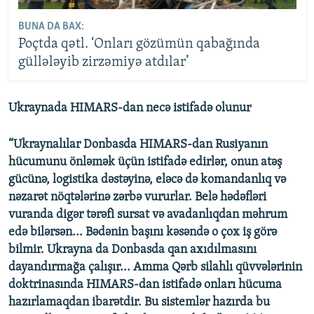
BUNA DA BAX:
Poçtda qətl. ‘Onları gözümün qabağında
güllələyib zirzəmiyə atdılar’
Ukraynada HIMARS-dan necə istifadə olunur
“Ukraynalılar Donbasda HIMARS-dan Rusiyanın
hücumunu önləmək üçün istifadə edirlər, onun atəş
gücünə, logistika dəstəyinə, eləcə də komandanlıq və
nəzarət nöqtələrinə zərbə vururlar. Belə hədəfləri
vuranda digər tərəfi sursat və avadanlıqdan məhrum
edə bilərsən... Bədənin başını kəsəndə o çox iş görə
bilmir. Ukrayna da Donbasda qan axıdılmasını
dayandırmağa çalışır... Amma Qərb silahlı qüvvələrinin
doktrinasında HIMARS-dan istifadə onları hücuma
hazırlamaqdan ibarətdir. Bu sistemlər hazırda bu