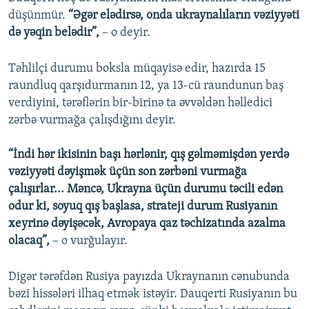
düşünmür.
“Əgər elədirsə, onda ukraynalıların vəziyyəti
də yəqin belədir”,
– o deyir.
Təhlilçi durumu boksla müqayisə edir, hazırda 15
raundluq qarşıdurmanın 12, ya 13-cü raundunun baş
verdiyini, tərəflərin bir-birinə ta əvvəldən həlledici
zərbə vurmağa çalışdığını deyir.
“İndi hər ikisinin başı hərlənir, qış gəlməmişdən yerdə
vəziyyəti dəyişmək üçün son zərbəni vurmağa
çalışırlar... Məncə, Ukrayna üçün durumu təcili edən
odur ki, soyuq qış başlasa, strateji durum Rusiyanın
xeyrinə dəyişəcək, Avropaya qaz təchizatında azalma
olacaq”,
– o vurğulayır.
Digər tərəfdən Rusiya payızda Ukraynanın cənubunda
bəzi hissələri ilhaq etmək istəyir. Dauqerti Rusiyanın bu