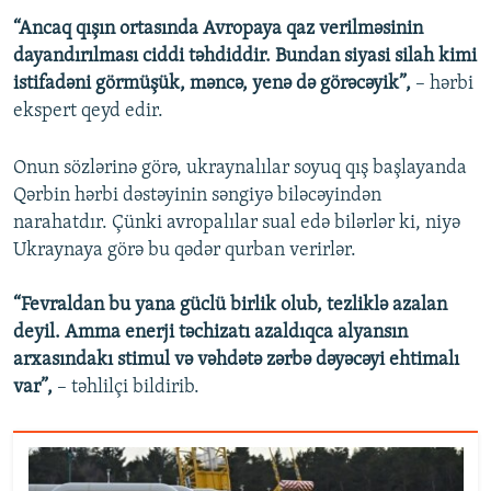
“Ancaq qışın ortasında Avropaya qaz verilməsinin
dayandırılması ciddi təhdiddir. Bundan siyasi silah kimi
istifadəni görmüşük, məncə, yenə də görəcəyik”,
– hərbi
ekspert qeyd edir.
Onun sözlərinə görə, ukraynalılar soyuq qış başlayanda
Qərbin hərbi dəstəyinin səngiyə biləcəyindən
narahatdır. Çünki avropalılar sual edə bilərlər ki, niyə
Ukraynaya görə bu qədər qurban verirlər.
“Fevraldan bu yana güclü birlik olub, tezliklə azalan
deyil. Amma enerji təchizatı azaldıqca alyansın
arxasındakı stimul və vəhdətə zərbə dəyəcəyi ehtimalı
var”,
– təhlilçi bildirib.