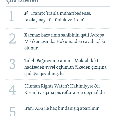
Çox izlənən
1
Tramp: 'İranla müharibədənsə,
razılaşmaya üstünlük verirəm'
2
Xaçmaz bazarının sahibinin qətli Avropa
Məhkəməsində: Hökumətdən cavab tələb
olunur
3
Taleh Bağırovun xanımı: 'Məktəbdəki
hadisədən əvvəl oğlumun ölkədən çıxışına
qadağa qoyulmuşdu'
4
'Human Rights Watch': Hakimiyyət Əli
Kərimliyə qarşı pis rəftara son qoymalıdır
5
İran: ABŞ ilə heç bir danışıq aparılmır