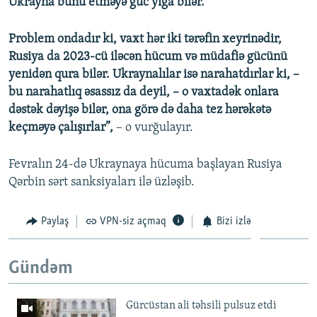
Ukrayna bunu etməyə güc yığa bilər.
Problem ondadır ki, vaxt hər iki tərəfin xeyrinədir,
Rusiya da 2023-cü iləcən hücum və müdafiə gücünü
yenidən qura bilər. Ukraynalılar isə narahatdırlar ki, –
bu narahatlıq əsassız da deyil, – o vaxtadək onlara
dəstək dəyişə bilər, ona görə də daha tez hərəkətə
keçməyə çalışırlar”,
– o vurğulayır.
Fevralın 24-də Ukraynaya hücuma başlayan Rusiya
Qərbin sərt sanksiyaları ilə üzləşib.
Paylaş
VPN-siz açmaq
Bizi izlə
Gündəm
Gürcüstan ali təhsili pulsuz etdi