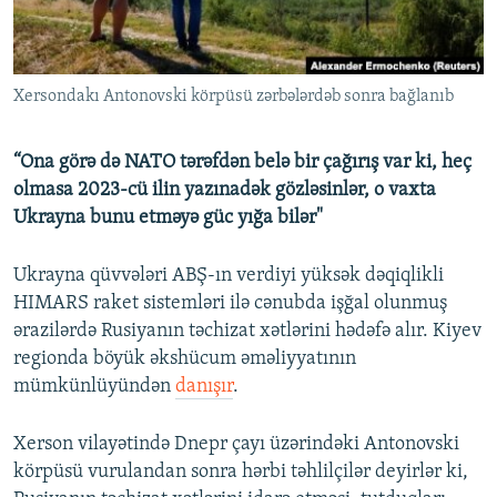
İNFOQRAFIKA
AZƏRBAYCAN ƏDƏBIYYATI KITABXANASI
MISSIYAMIZ
BIZI IZLƏ
KARIKATURA
İSLAM VƏ DEMOKRATIYA
PEŞƏ ETIKASI VƏ JURNALISTIKA STANDARTLARIMIZ
Xersondakı Antonovski körpüsü zərbələrdəb sonra bağlanıb
İZ - MƏDƏNIYYƏT PROQRAMI
MATERIALLARIMIZDAN ISTIFADƏ
AZADLIQRADIOSU MOBIL TELEFONUNUZDA
RFE/RL-in bütün saytları
“Ona görə də NATO tərəfdən belə bir çağırış var ki, heç
BIZIMLƏ ƏLAQƏ
olmasa 2023-cü ilin yazınadək gözləsinlər, o vaxta
Ukrayna bunu etməyə güc yığa bilər"
XƏBƏR BÜLLETENLƏRIMIZ
Ukrayna qüvvələri ABŞ-ın verdiyi yüksək dəqiqlikli
HIMARS raket sistemləri ilə cənubda işğal olunmuş
ərazilərdə Rusiyanın təchizat xətlərini hədəfə alır. Kiyev
regionda böyük əkshücum əməliyyatının
mümkünlüyündən
danışır
.
Xerson vilayətində Dnepr çayı üzərindəki Antonovski
körpüsü vurulandan sonra hərbi təhlilçilər deyirlər ki,