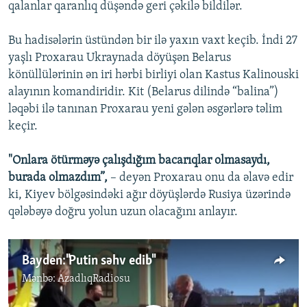
qalanlar qaranlıq düşəndə geri çəkilə bildilər.
Bu hadisələrin üstündən bir ilə yaxın vaxt keçib. İndi 27
yaşlı Proxarau Ukraynada döyüşən Belarus
könüllülərinin ən iri hərbi birliyi olan Kastus Kalinouski
alayının komandiridir. Kit (Belarus dilində “balina”)
ləqəbi ilə tanınan Proxarau yeni gələn əsgərlərə təlim
keçir.
"Onlara ötürməyə çalışdığım bacarıqlar olmasaydı,
burada olmazdım”,
– deyən Proxarau onu da əlavə edir
ki, Kiyev bölgəsindəki ağır döyüşlərdə Rusiya üzərində
qələbəyə doğru yolun uzun olacağını anlayır.
Bayden:"Putin səhv edib"
Mənbə:
AzadlıqRadiosu