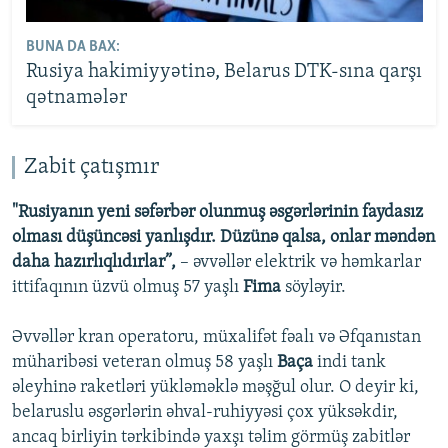
BUNA DA BAX:
Rusiya hakimiyyətinə, Belarus DTK-sına qarşı
qətnamələr
Zabit çatışmır
"Rusiyanın yeni səfərbər olunmuş əsgərlərinin faydasız
olması düşüncəsi yanlışdır. Düzünə qalsa, onlar məndən
daha hazırlıqlıdırlar”,
– əvvəllər elektrik və həmkarlar
ittifaqının üzvü olmuş 57 yaşlı
Fima
söyləyir.
Əvvəllər kran operatoru, müxalifət fəalı və Əfqanıstan
müharibəsi veteran olmuş 58 yaşlı
Baça
indi tank
əleyhinə raketləri yükləməklə məşğul olur. O deyir ki,
belaruslu əsgərlərin əhval-ruhiyyəsi çox yüksəkdir,
ancaq birliyin tərkibində yaxşı təlim görmüş zabitlər