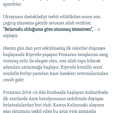
aparıblar.
Ukraynanı dəstəklədiyi təsbit edildikdən sonra onu
çağırış idarəsinə gətirib avtomat silah veriblər.
"Belaruslu olduğuma görə utanmaq istəmirəm”,
– o
söyləyir.
Həmin gün dan yeri sökülməmiş ilk raketlər düşməyə
başlayanda Kiyevdə yaşayan Proxarau tanışlarına zəng
vuraraq ordu ilə əlaqəsi olan, ona silah tapa biləcək
adamları axtarmağa başlayır. Kiyevdə könüllü ərazi
müdafiə birliyi yaradan Azov hərəkatı veteranlarından
cavab gəlir.
Proxarau 2014-cü ildə Donbasda başlayan müharibədə
ilk vaxtlarda Azov batalyonunun tərkibində döyüşən
belaruslulardan biri olub. Kastus Kalinouski alayının
əsas sütununu təşkil edən bu qrup eyni zamanda