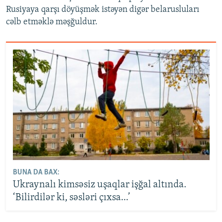
Rusiyaya qarşı döyüşmək istəyən digər belarusluları
cəlb etməklə məşğuldur.
BUNA DA BAX:
Ukraynalı kimsəsiz uşaqlar işğal altında.
‘Bilirdilər ki, səsləri çıxsa...’