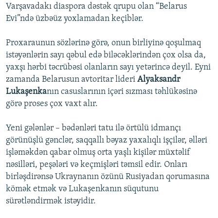
Varşavadakı diaspora dəstək qrupu olan “Belarus
Evi”ndə üzbəüz yoxlamadan keçiblər.
Proxaraunun sözlərinə görə, onun birliyinə qoşulmaq
istəyənlərin sayı qəbul edə biləcəklərindən çox olsa da,
yaxşı hərbi təcrübəsi olanların sayı yetərincə deyil. Eyni
zamanda Belarusun avtoritar lideri
Alyaksandr
Lukaşenka
nın casuslarının içəri sızması təhlükəsinə
görə proses çox vaxt alır.
Yeni gələnlər – bədənləri tatu ilə örtülü idmançı
görünüşlü gənclər, saqqallı bəyaz yaxalıqlı işçilər, əlləri
işləməkdən qabar olmuş orta yaşlı kişilər müxtəlif
nəsilləri, peşələri və keçmişləri təmsil edir. Onları
birləşdirənsə Ukraynanın özünü Rusiyadan qorumasına
kömək etmək və Lukaşenkanın süqutunu
sürətləndirmək istəyidir.