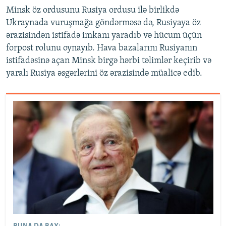
Minsk öz ordusunu Rusiya ordusu ilə birlikdə
Ukraynada vuruşmağa göndərməsə də, Rusiyaya öz
ərazisindən istifadə imkanı yaradıb və hücum üçün
forpost rolunu oynayıb. Hava bazalarını Rusiyanın
istifadəsinə açan Minsk birgə hərbi təlimlər keçirib və
yaralı Rusiya əsgərlərini öz ərazisində müalicə edib.