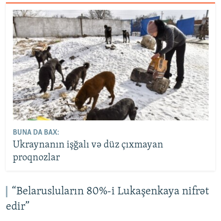
BUNA DA BAX:
Ukraynanın işğalı və düz çıxmayan
proqnozlar
“Belarusluların 80%-i Lukaşenkaya nifrət
edir”