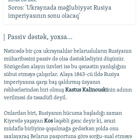
BUNA DA BAX:
Soros: 'Ukraynada məğlubiyyət Rusiya
imperiyasının sonu olacaq'
Passiv dəstək, yoxsa...
Nəticədə bir çox ukraynalılar belarusluların Rusiyanın
müharibəsini passiv də olsa dəstəklədiyini düşünür.
Sözügedən alayın üzvləri isə bu qənaətin yanlışlığını
sübut etməyə çalışırlar. Alaya 1863-cü ildə Rusiya
imperiyasına qarşı baş qaldırmış üsyanın
rəhbərlərindən biri olmuş
Kastus Kalinouski
nin adının
verilməsi də təsadüfi deyil.
Onlardan biri, Rusiyanın hücuma başladığı zaman
Kiyevdə yaşayan
Kos
ləqəbli gənc deyir ki, ərazi
müdafiə birliyinə qoşulmağa gedərkən yolda onu
saxlayaraq Belarus pasportuna görə sorğu-sual etməyə