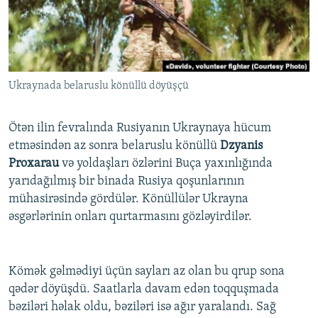
İNFOQRAFIKA
AZƏRBAYCAN ƏDƏBIYYATI KITABXANASI
MISSIYAMIZ
BIZI IZLƏ
KARIKATURA
İSLAM VƏ DEMOKRATIYA
PEŞƏ ETIKASI VƏ JURNALISTIKA STANDARTLARIMIZ
İZ - MƏDƏNIYYƏT PROQRAMI
MATERIALLARIMIZDAN ISTIFADƏ
Ukraynada belaruslu könüllü döyüşçü
AZADLIQRADIOSU MOBIL TELEFONUNUZDA
RFE/RL-in bütün saytları
BIZIMLƏ ƏLAQƏ
Ötən ilin fevralında Rusiyanın Ukraynaya hücum
XƏBƏR BÜLLETENLƏRIMIZ
etməsindən az sonra belaruslu könüllü
Dzyanis
Proxarau
və yoldaşları özlərini Buça yaxınlığında
yarıdağılmış bir binada Rusiya qoşunlarının
mühasirəsində gördülər. Könüllülər Ukrayna
əsgərlərinin onları qurtarmasını gözləyirdilər.
Kömək gəlmədiyi üçün sayları az olan bu qrup sona
qədər döyüşdü. Saatlarla davam edən toqquşmada
bəziləri həlak oldu, bəziləri isə ağır yaralandı. Sağ