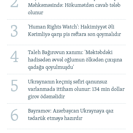
2
Məhkəməsində: Hökumətdən cavab tələb
olunur
3
'Human Rights Watch': Hakimiyyət Əli
Kərimliyə qarşı pis rəftara son qoymalıdır
4
Taleh Bağırovun xanımı: 'Məktəbdəki
hadisədən əvvəl oğlumun ölkədən çıxışına
qadağa qoyulmuşdu'
5
Ukraynanın keçmiş səfiri qanunsuz
varlanmada ittiham olunur: 134 min dollar
girov ödəməlidir
6
Bayramov: Azərbaycan Ukraynaya qaz
tədarük etməyə hazırdır