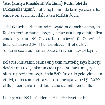
"Biri (Rusiya Prezidenti Vladimir) Putin, biri də
Lukaşenka üçün",
– atıcılıq təlimində fasiləyə çıxan, hər
əlində bir avtomat silah tutan
Ruslan
deyir.
Təhlükəsizlik səbəblərindən soyadını demək istəməyən
Ruslan eyni zamanda keçmiş belaruslu hüquq mühafizə
əməkdaşlarının BYPOL təşkilatının üzvüdür. O deyir ki,
belarusluların 80%-i Lukaşenkaya nifrət edir və
"onların çoxu bu müharibədə Ukraynanı dəstəkləyir”.
Belarus Rusiyanın özünə ən yaxın müttəfiq saya biləcəyi
dövlətdir. Lukaşenkanın ciddi pozuntularla müşayiət
olunan prezident seçkisində özünün qalib gəldiyini elan
etdiyi, daha sonra etirazları qəddarlıqla yatırdığı 2020-
ci ildən bəri onların ittifaqı daha da möhkəmlənib.
Lukaşenka 1994-cü ildən bəri hakimiyyətdədir.