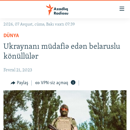
Keçid
linkləri
Əsas
2026, 07 Avqust, cümə, Bakı vaxtı 07:39
məzmuna
GÜNDƏM
DÜNYA
qayıt
#İZAHLA
Əsas
Ukraynanı müdafiə edən belaruslu
KORRUPSIOMETR
naviqasiyaya
könüllülər
qayıt
#ƏSLINDƏ
Axtarışa
Fevral 21, 2023
FƏRQƏ BAX
keç
QANUNI DOĞRU
Paylaş
VPN-siz açmaq
ARAŞDIRMA
MULTIMEDIA
RADIO ARXIV
VIDEO
HAQQIMIZDA
FOTOQALEREYA
OXU ZALI