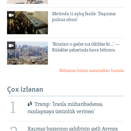
Metroda 11 aylıq fasilə: 'Daşınma
pulsuz olsun'
'Binaları o qədər sıx tikiblər ki...' —
Küləklər şəhərində hava böhranı
Bölmənin bütün materialları burada
Çox izlənən
1
Tramp: 'İranla müharibədənsə,
razılaşmaya üstünlük verirəm'
Xaçmaz bazarının sahibinin qətli Avropa