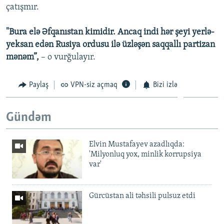
çatışmır.
"Bura elə Əfqanıstan kimidir. Ancaq indi hər şeyi yerlə-
yeksan edən Rusiya ordusu ilə üzləşən saqqallı partizan
mənəm”,
– o vurğulayır.
Paylaş
VPN-siz açmaq
Bizi izlə
Gündəm
Elvin Mustafayev azadlıqda:
'Milyonluq yox, minlik korrupsiya
var'
Gürcüstan ali təhsili pulsuz etdi