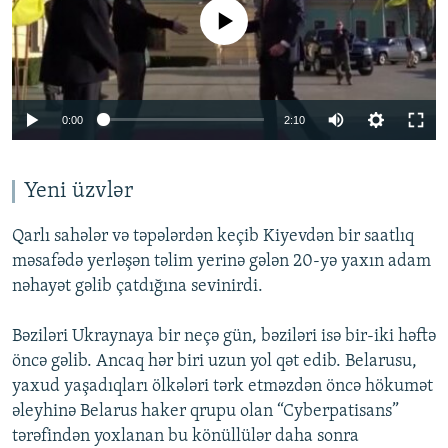
No media source currently available
Auto
0:00
2:10
240p
360p
Yeni üzvlər
Auto
240p
360p
480p
480p
Qarlı sahələr və təpələrdən keçib Kiyevdən bir saatlıq
720p
məsafədə yerləşən təlim yerinə gələn 20-yə yaxın adam
720p
1080p
nəhayət gəlib çatdığına sevinirdi.
1080p
Bəziləri Ukraynaya bir neçə gün, bəziləri isə bir-iki həftə
öncə gəlib. Ancaq hər biri uzun yol qət edib. Belarusu,
yaxud yaşadıqları ölkələri tərk etməzdən öncə hökumət
əleyhinə Belarus haker qrupu olan “Cyberpatisans”
tərəfindən yoxlanan bu könüllülər daha sonra