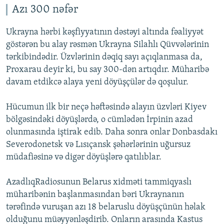
Azı 300 nəfər
Ukrayna hərbi kəşfiyyatının dəstəyi altında fəaliyyət
göstərən bu alay rəsmən Ukrayna Silahlı Qüvvələrinin
tərkibindədir. Üzvlərinin dəqiq sayı açıqlanmasa da,
Proxarau deyir ki, bu say 300-dən artıqdır. Müharibə
davam etdikcə alaya yeni döyüşçülər də qoşulur.
Hücumun ilk bir neçə həftəsində alayın üzvləri Kiyev
bölgəsindəki döyüşlərdə, o cümlədən İrpinin azad
olunmasında iştirak edib. Daha sonra onlar Donbasdakı
Severodonetsk və Lısıçansk şəhərlərinin uğursuz
müdafiəsinə və digər döyüşlərə qatılıblar.
AzadlıqRadiosunun Belarus xidməti tammiqyaslı
müharibənin başlanmasından bəri Ukraynanın
tərəfində vuruşan azı 18 belaruslu döyüşçünün həlak
olduğunu müəyyənləşdirib. Onların arasında Kastus