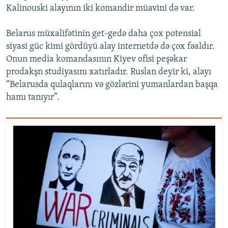
Kalinouski alayının iki komandir müavini də var.
Belarus müxalifətinin get-gedə daha çox potensial
siyasi güc kimi gördüyü alay internetdə də çox fəaldır.
Onun media komandasının Kiyev ofisi peşəkar
prodakşn studiyasını xatırladır. Ruslan deyir ki, alayı
“Belarusda qulaqlarını və gözlərini yumanlardan başqa
hamı tanıyır”.