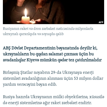
İNFOQRAFIKA
AZƏRBAYCAN ƏDƏBIYYATI KITABXANASI
MISSIYAMIZ
BIZI IZLƏ
KARIKATURA
İSLAM VƏ DEMOKRATIYA
PEŞƏ ETIKASI VƏ JURNALISTIKA STANDARTLARIMIZ
İZ - MƏDƏNIYYƏT PROQRAMI
MATERIALLARIMIZDAN ISTIFADƏ
Rusiyanın raket və dron zərbələri nəticəsində milyonlarla
AZADLIQRADIOSU MOBIL TELEFONUNUZDA
RFE/RL-in bütün saytları
ukraynalı qaranlqıda və soyuqda qalıb
BIZIMLƏ ƏLAQƏ
XƏBƏR BÜLLETENLƏRIMIZ
ABŞ Dövlət Departamentinin bəyanatında deyilir ki,
ukraynalıların bu qışdan salamat çıxması üçün bu
avadanlıqlar Kiyevə mümkün qədər tez çatdırılmalıdır
Birləşmiş Ştatlar noyabrın 29-da Ukraynaya enerji
sistemləri avadanlığının alınması üçün 53 milyon dollar
yardım verəcəyini bəyan edib.
Rusiya hazırda Ukraynanın mülki obyektlərinə, xüsusilə
də enerji sistemlərinə ağır raket zərbələri endirir.