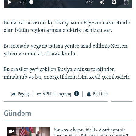
Auto
0:00
6:17
240p
Bu da xəbər verilir ki, Ukraynanın Kiyevin nəzarətində
360p
olan bütün regionlarında elektrik təchizatı var.
Auto
240p
360p
480p
480p
720p
Bu mənada yeganə istisna yenicə azad edilmiş Xerson
720p
1080p
şəhəri və onun ətraf əraziləridir.
1080p
Bu ərazilər geri çəkilən Rusiya ordusu tərəfindən
minalanıb və bu, energetiklərin işini xeyli çətinləşdirir.
Paylaş
VPN-siz açmaq
Bizi izlə
Gündəm
Savaşsız keçən bir il - Azərbaycanla