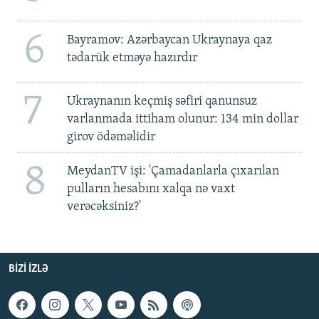
6
Bayramov: Azərbaycan Ukraynaya qaz
tədarük etməyə hazırdır
7
Ukraynanın keçmiş səfiri qanunsuz
varlanmada ittiham olunur: 134 min dollar
girov ödəməlidir
8
MeydanTV işi: 'Çamadanlarla çıxarılan
pulların hesabını xalqa nə vaxt
verəcəksiniz?'
BIZI IZLƏ