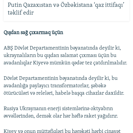
Putin Qazaxıstan və Özbəkistana ‘qaz ittifaqı’
təklif edir
Qışdan sağ çıxarmaq üçün
ABŞ Dövlət Departamentinin bəyanatında deyilir ki,
ukraynalıların bu qışdan salamat çıxması üçün bu
avadanlıqlar Kiyevə mümkün qədər tez çatdırılmalıdır.
Dövlət Departamentinin bəyanatında deyilir ki, bu
avadanlığa paylayıcı transformatorlar, şəbəkə
ötürücüləri və releləri, habelə başqa cihazlar daxildir.
Rusiya Ukraynanın enerji sistemlərinə oktyabrın
əvvəllərindən, demək olar hər həftə raket yağıdırır.
Kiyev və onun müttəfiqləri bu hərəkəti hərbi cinayət