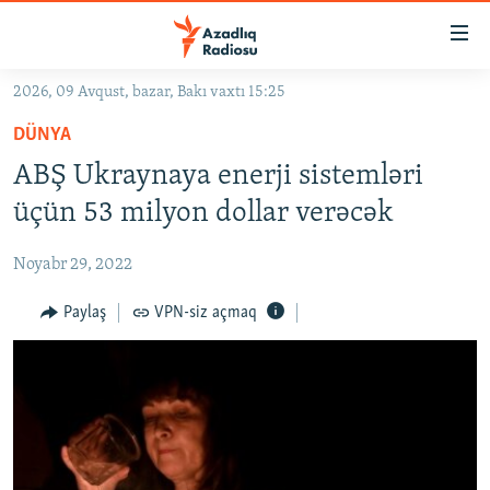
Keçid
linkləri
Əsas
2026, 09 Avqust, bazar, Bakı vaxtı 15:25
məzmuna
GÜNDƏM
DÜNYA
qayıt
#İZAHLA
Əsas
ABŞ Ukraynaya enerji sistemləri
KORRUPSIOMETR
naviqasiyaya
üçün 53 milyon dollar verəcək
qayıt
#ƏSLINDƏ
Axtarışa
Noyabr 29, 2022
FƏRQƏ BAX
keç
QANUNI DOĞRU
Paylaş
VPN-siz açmaq
ARAŞDIRMA
MULTIMEDIA
RADIO ARXIV
VIDEO
HAQQIMIZDA
FOTOQALEREYA
OXU ZALI