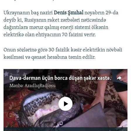
Ukraynanın baş naziri
Denis Şmıhal
noyabrın 29-da
deyib ki, Rusiyanın raket zərbələri nəticəsində
dağıntılara məruz qalmış enerji sistemi ölkənin
elektrikə olan ehtiyacının 70 faizini verir.
Onun sözlərinə görə 30 faizlik kəsir elektrikin növbəli
kəsilməsi və qənaət hesabına təmin edilir.
Dava-dərman üçün borca düşən şəkər xəstələri...
Mənbə:
AzadlıqRadiosu
No media source currently available