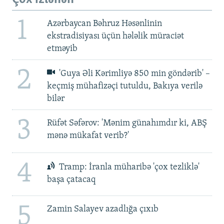
1
Azərbaycan Bəhruz Həsənlinin
ekstradisiyası üçün hələlik müraciət
etməyib
2
'Guya Əli Kərimliyə 850 min göndərib' –
keçmiş mühafizəçi tutuldu, Bakıya verilə
bilər
3
Rüfət Səfərov: 'Mənim günahımdır ki, ABŞ
mənə mükafat verib?'
4
Tramp: İranla müharibə 'çox tezliklə'
başa çatacaq
5
Zamin Salayev azadlığa çıxıb