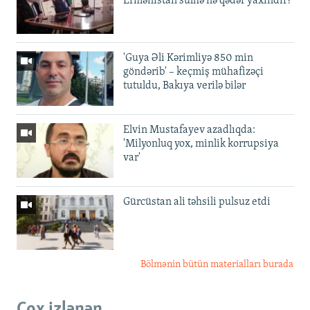
Ermənistan sülhə nə qədər yaxındır?
'Guya Əli Kərimliyə 850 min
göndərib' – keçmiş mühafizəçi
tutuldu, Bakıya verilə bilər
Elvin Mustafayev azadlıqda:
'Milyonluq yox, minlik korrupsiya
var'
Gürcüstan ali təhsili pulsuz etdi
Bölmənin bütün materialları burada
Çox izlənən