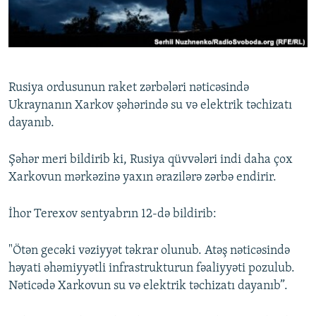
İNFOQRAFIKA
AZƏRBAYCAN ƏDƏBIYYATI KITABXANASI
MISSIYAMIZ
BIZI IZLƏ
KARIKATURA
İSLAM VƏ DEMOKRATIYA
PEŞƏ ETIKASI VƏ JURNALISTIKA STANDARTLARIMIZ
İZ - MƏDƏNIYYƏT PROQRAMI
MATERIALLARIMIZDAN ISTIFADƏ
Rusiya ordusunun raket zərbələri nəticəsində
AZADLIQRADIOSU MOBIL TELEFONUNUZDA
RFE/RL-in bütün saytları
Ukraynanın Xarkov şəhərində su və elektrik təchizatı
BIZIMLƏ ƏLAQƏ
dayanıb.
XƏBƏR BÜLLETENLƏRIMIZ
Şəhər meri bildirib ki, Rusiya qüvvələri indi daha çox
Xarkovun mərkəzinə yaxın ərazilərə zərbə endirir.
İhor Terexov sentyabrın 12-də bildirib:
"Ötən gecəki vəziyyət təkrar olunub. Atəş nəticəsində
həyati əhəmiyyətli infrastrukturun fəaliyyəti pozulub.
Nəticədə Xarkovun su və elektrik təchizatı dayanıb”.