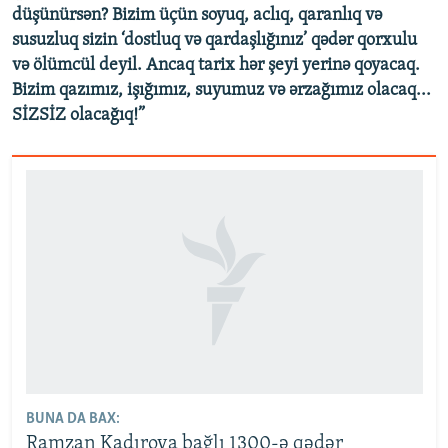
düşünürsən? Bizim üçün soyuq, aclıq, qaranlıq və
susuzluq sizin ‘dostluq və qardaşlığınız’ qədər qorxulu
və ölümcül deyil. Ancaq tarix hər şeyi yerinə qoyacaq.
Bizim qazımız, işığımız, suyumuz və ərzağımız olacaq...
SİZSİZ olacağıq!”
BUNA DA BAX:
Ramzan Kadırova bağlı 1300-ə qədər