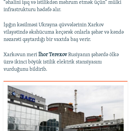
“əhalini işıq və istilikdən məhrum etmək üçün” mülki
infrastrukturu hədəfə alır.
İşığın kəsilməsi Ukrayna qüvvələrinin Xarkov
vilayətində əkshücuma keçərək onlarla şəhər və kəndə
nəzarəti qaytardığı bir vaxtda baş verir.
Xarkovun meri
İhor Terexov
Rusiyanın şəhərdə ölkə
üzrə ikinci böyük istilik elektrik stansiyasını
vurduğunu bildirib.