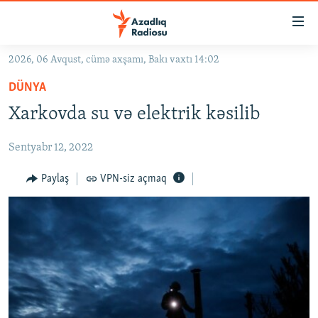
Keçid
linkləri
Əsas
2026, 06 Avqust, cümə axşamı, Bakı vaxtı 14:02
məzmuna
GÜNDƏM
DÜNYA
qayıt
#İZAHLA
Əsas
Xarkovda su və elektrik kəsilib
KORRUPSIOMETR
naviqasiyaya
qayıt
Sentyabr 12, 2022
#ƏSLINDƏ
Axtarışa
FƏRQƏ BAX
Paylaş
VPN-siz açmaq
keç
QANUNI DOĞRU
ARAŞDIRMA
MULTIMEDIA
RADIO ARXIV
VIDEO
HAQQIMIZDA
FOTOQALEREYA
OXU ZALI