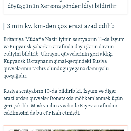
döyüşçünün Xersona göndərildiyi bildirilir
3 min kv. km-dən çox ərazi azad edilib
Britaniya Müdafiə Nazirliyinin sentyabrın 11-də İzyum
və Kupyansk şəhərləri ətrafında döyüşlərin davam
etdiyini bildirib. Ukrayna qüvvələrinin geri aldığı
Kupyansk Ukraynanın şimal-şərqindəki Rusiya
qüvvələrinin təchiz olunduğu yeganə dəmiryolu
qovşağıdır.
Rusiya sentyabrın 10-da bildirib ki, İzyum və digər
ərazilərdən qüvvələr Donetskdə möhkəmlənmək üçün
geri çəkilib. Moskva ilin əvvəlində Kiyev ətrafından
çəkilməsini də bu cür izah etmişdi.