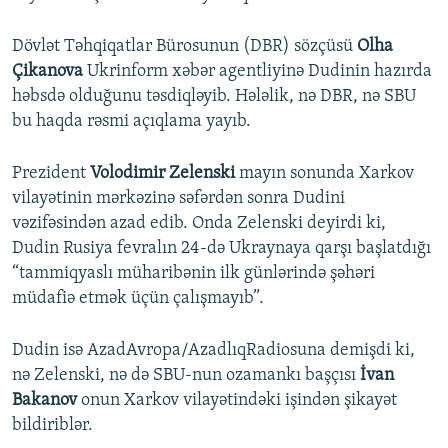
Dövlət Təhqiqatlar Bürosunun (DBR) sözçüsü
Olha
Çikanova
Ukrinform xəbər agentliyinə Dudinin hazırda
həbsdə olduğunu təsdiqləyib. Hələlik, nə DBR, nə SBU
bu haqda rəsmi açıqlama yayıb.
Prezident
Volodimir Zelenski
mayın sonunda Xarkov
vilayətinin mərkəzinə səfərdən sonra Dudini
vəzifəsindən azad edib. Onda Zelenski deyirdi ki,
Dudin Rusiya fevralın 24-də Ukraynaya qarşı başlatdığı
“tammiqyaslı müharibənin ilk günlərində şəhəri
müdafiə etmək üçün çalışmayıb”.
Dudin isə AzadAvropa/AzadlıqRadiosuna demişdi ki,
nə Zelenski, nə də SBU-nun ozamankı başçısı
İvan
Bakanov
onun Xarkov vilayətindəki işindən şikayət
bildiriblər.