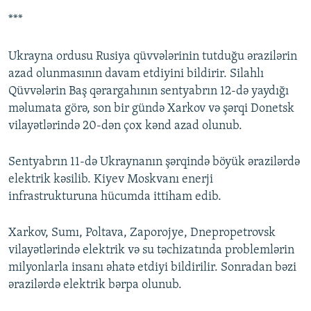
***
Ukrayna ordusu Rusiya qüvvələrinin tutduğu ərazilərin
azad olunmasının davam etdiyini bildirir. Silahlı
Qüvvələrin Baş qərargahının sentyabrın 12-də yaydığı
məlumata görə, son bir gündə Xarkov və şərqi Donetsk
vilayətlərində 20-dən çox kənd azad olunub.
Sentyabrın 11-də Ukraynanın şərqində böyük ərazilərdə
elektrik kəsilib. Kiyev Moskvanı enerji
infrastrukturuna hücumda ittiham edib.
Xarkov, Sumı, Poltava, Zaporojye, Dnepropetrovsk
vilayətlərində elektrik və su təchizatında problemlərin
milyonlarla insanı əhatə etdiyi bildirilir. Sonradan bəzi
ərazilərdə elektrik bərpa olunub.