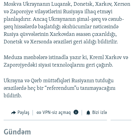
Moskva Ukraynanın Luqansk, Donetsk, Xarkov, Xerson
və Zaporojye vilayətlərini Rusiyaya ilhaq etməyi
planlaşdırır. Ancaq Ukraynanın şimal-şərq və cənub-
şərq hissələrdə başlatdığı əkshücumlar nəticəsində
Rusiya qüvvələrinin Xarkovdan əsasən çıxarıldığı,
Donetsk və Xersonda əraziləri geri aldığı bildirilir.
Meduza mənbələrə istinadla yazır ki, Kreml Xarkov və
Zaporojyedəki siyasi texnoloqlarını geri çağırıb.
Ukrayna və Qərb müttəfiqləri Rusiyanın tutduğu
ərazilərdə heç bir “referendum”u tanımayacağını
bildirib.
Paylaş
VPN-siz açmaq
Bizi izlə
Gündəm