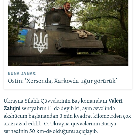
BUNA DA BAX:
Ostin: ‘Xersonda, Xarkovda uğur görürük’
Ukrayna Silahlı Qüvvələrinin Baş komandanı
Valeri
Zalujni
sentyabrın 11-də deyib ki, ayın əvvəlində
əkshücum başlanandan 3 min kvadrat kilometrdən çox
ərazi azad edilib. O, Ukrayna qüvvələrinin Rusiya
sərhədinin 50 km-də olduğunu açıqlayıb.