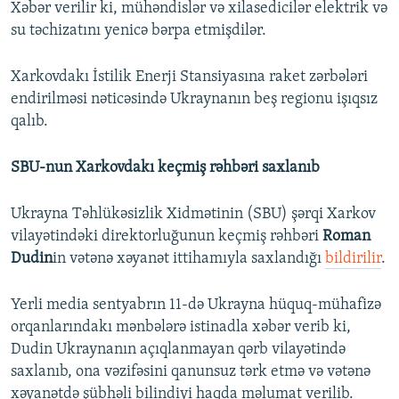
Xəbər verilir ki, mühəndislər və xilasedicilər elektrik və
su təchizatını yenicə bərpa etmişdilər.
Xarkovdakı İstilik Enerji Stansiyasına raket zərbələri
endirilməsi nəticəsində Ukraynanın beş regionu işıqsız
qalıb.
SBU-nun Xarkovdakı keçmiş rəhbəri saxlanıb
Ukrayna Təhlükəsizlik Xidmətinin (SBU) şərqi Xarkov
vilayətindəki direktorluğunun keçmiş rəhbəri
Roman
Dudin
in vətənə xəyanət ittihamıyla saxlandığı
bildirilir
.
Yerli media sentyabrın 11-də Ukrayna hüquq-mühafizə
orqanlarındakı mənbələrə istinadla xəbər verib ki,
Dudin Ukraynanın açıqlanmayan qərb vilayətində
saxlanıb, ona vəzifəsini qanunsuz tərk etmə və vətənə
xəyanətdə şübhəli bilindiyi haqda məlumat verilib.