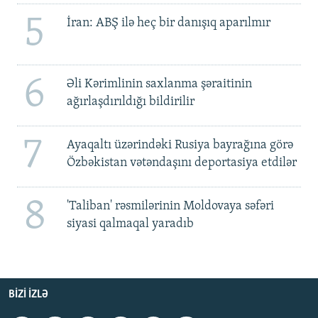
5
İran: ABŞ ilə heç bir danışıq aparılmır
6
Əli Kərimlinin saxlanma şəraitinin
ağırlaşdırıldığı bildirilir
7
Ayaqaltı üzərindəki Rusiya bayrağına görə
Özbəkistan vətəndaşını deportasiya etdilər
8
'Taliban' rəsmilərinin Moldovaya səfəri
siyasi qalmaqal yaradıb
BIZI IZLƏ