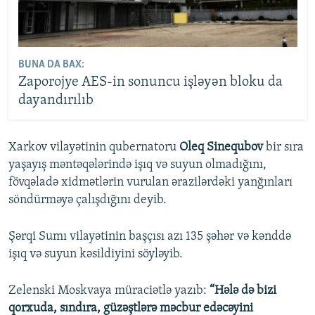
BUNA DA BAX:
Zaporojye AES-in sonuncu işləyən bloku da
dayandırılıb
Xarkov vilayətinin qubernatoru
Oleq Sinequbov
bir sıra
yaşayış məntəqələrində işıq və suyun olmadığını,
fövqəladə xidmətlərin vurulan ərazilərdəki yanğınları
söndürməyə çalışdığını deyib.
Şərqi Sumı vilayətinin başçısı azı 135 şəhər və kənddə
işıq və suyun kəsildiyini söyləyib.
Zelenski Moskvaya müraciətlə yazıb:
“Hələ də bizi
qorxuda, sındıra, güzəştlərə məcbur edəcəyini