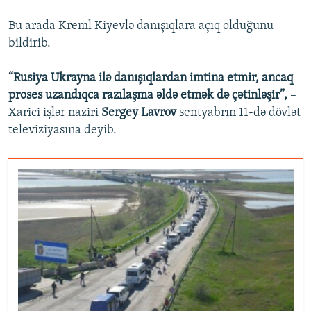
Bu arada Kreml Kiyevlə danışıqlara açıq olduğunu
bildirib.
“Rusiya Ukrayna ilə danışıqlardan imtina etmir, ancaq
proses uzandıqca razılaşma əldə etmək də çətinləşir”,
–
Xarici işlər naziri
Sergey Lavrov
sentyabrın 11-də dövlət
televiziyasına deyib.