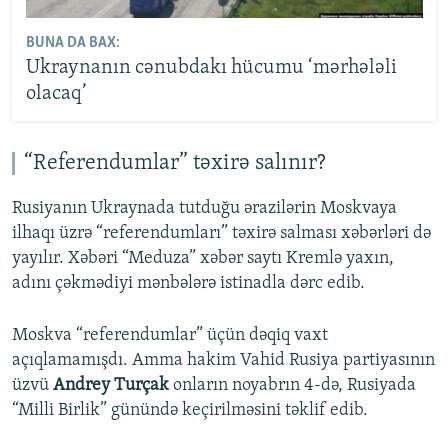
BUNA DA BAX:
Ukraynanın cənubdakı hücumu ‘mərhələli
olacaq’
“Referendumlar” təxirə salınır?
Rusiyanın Ukraynada tutduğu ərazilərin Moskvaya
ilhaqı üzrə “referendumları” təxirə salması xəbərləri də
yayılır. Xəbəri “Meduza” xəbər saytı Kremlə yaxın,
adını çəkmədiyi mənbələrə istinadla dərc edib.
Moskva “referendumlar” üçün dəqiq vaxt
açıqlamamışdı. Amma hakim Vahid Rusiya partiyasının
üzvü
Andrey Turçak
onların noyabrın 4-də, Rusiyada
“Milli Birlik” günündə keçirilməsini təklif edib.