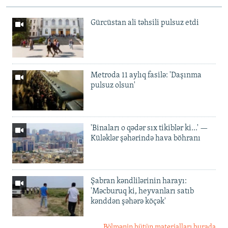
Gürcüstan ali təhsili pulsuz etdi
Metroda 11 aylıq fasilə: 'Daşınma
pulsuz olsun'
'Binaları o qədər sıx tikiblər ki...' —
Küləklər şəhərində hava böhranı
Şabran kəndlilərinin harayı:
'Məcburuq ki, heyvanları satıb
kənddən şəhərə köçək'
Bölmənin bütün materialları burada