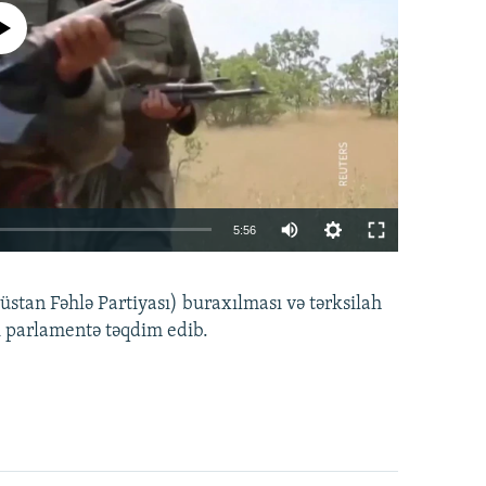
currently available
Auto
5:56
240p
EMBED
PAYLAŞ
tan Fəhlə Partiyası) buraxılması və tərksilah
360p
i parlamentə təqdim edib.
480p
720p
1080p
360p
480p