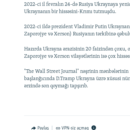
2022-ci il fevralın 24-də Rusiya Ukraynaya yenid
Ukraynanın bir hissəsini-Krımı tutmuşdu.
2022-ci ildə prezident Vladimir Putin Ukraynan
Zaporojye və Xerson) Rusiyanın tərkibinə qəbu
Hazırda Ukrayna ərazisinin 20 faizindən çoxu, 
Zaporojye və Xerson vilayətlərinin isə çox hissəsi
"The Wall Street Journal" nəşrinin mənbələrinin
başlanğıcında D.Tramp Ukrayna üzrə xüsusi nü
ərzində son qoymağı tapşırıb.
Paylaş
VPN-siz açmaq