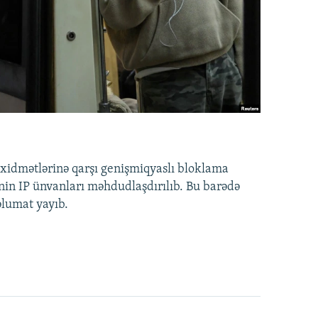
idmətlərinə qarşı genişmiqyaslı bloklama
nin IP ünvanları məhdudlaşdırılıb. Bu barədə
əlumat yayıb.