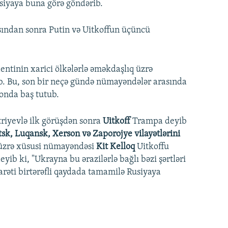
usiyaya buna görə göndərib.
sından sonra Putin və Uitkoffun üçüncü
entinin xarici ölkələrlə əməkdaşlıq üzrə
ıb. Bu, son bir neçə gündə nümayəndələr arasında
tonda baş tutub.
triyevlə ilk görüşdən sonra
Uitkoff
Trampa deyib
tsk, Luqansk, Xerson və Zaporojye vilayətlərini
üzrə xüsusi nümayəndəsi
Kit Kelloq
Uitkoffu
b ki, "Ukrayna bu ərazilərlə bağlı bəzi şərtləri
arəti birtərəfli qaydada tamamilə Rusiyaya