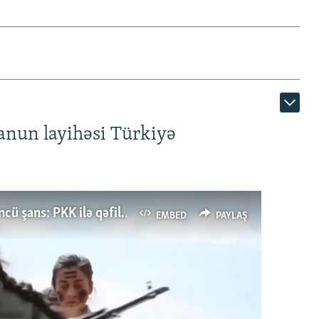
anun layihəsi Türkiyə
Türkiyənin dönüş nöqtəsi, ya Ərdoğana üçüncü şans: PKK ilə qəfil barışıq nə deməkdir?
EMBED
PAYLAŞ