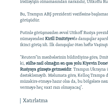
irəliləyişin olmamasından narazıdır, Uitkoffu R
Bu, Trampın ABŞ prezidenti vəzifəsinə başlama
görüşüdür.
Putinlə görüşməzdən əvvəl Uitkoff Rusiya prezid
nümayəndəsi
Kirill Dmitriyev
lə danışıqlar apar
ikinci görüş idi. İlk danışıqlar ötən həftə Vaşinq
"Reuters"in mənbələrinin bildirdiyinə görə, Dmi
ki,
sülhə nail olmağın ən qısa yolu Kiyevin Done
Rusiyaya güzəştə getməsidir
. Trampın Ukrayna 
dəstəkləməyib. Məlumata görə, Kelloq Trampa deyi
müzakirə etməyə hazır olsa da, bu bölgələrə nəz
verməyə heç vaxt razı olmayacaq".
Xatırlatma