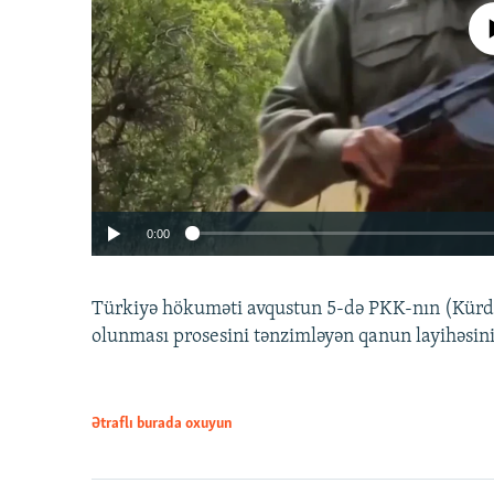
No media source 
0:00
Türkiyə hökuməti avqustun 5-də PKK-nın (Kürdüs
olunması prosesini tənzimləyən qanun layihəsin
Ətraflı burada oxuyun
Auto
240p