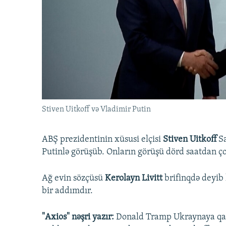
İNFOQRAFIKA
AZƏRBAYCAN ƏDƏBIYYATI KITABXANASI
MISSIYAMIZ
KARIKATURA
İSLAM VƏ DEMOKRATIYA
PEŞƏ ETIKASI VƏ JURNALISTIKA
STANDARTLARIMIZ
İZ - MƏDƏNIYYƏT PROQRAMI
MATERIALLARIMIZDAN ISTIFADƏ
AZADLIQRADIOSU MOBIL TELEFONUNUZDA
BIZIMLƏ ƏLAQƏ
XƏBƏR BÜLLETENLƏRIMIZ
Stiven Uitkoff və Vladimir Putin
ABŞ prezidentinin xüsusi elçisi
Stiven Uitkoff
Sa
Putinlə görüşüb. Onların görüşü dörd saatdan ç
Ağ evin sözçüsü
Kerolayn Livitt
brifinqdə deyib 
bir addımdır.
"Axios" nəşri yazır:
Donald Tramp Ukraynaya qarş