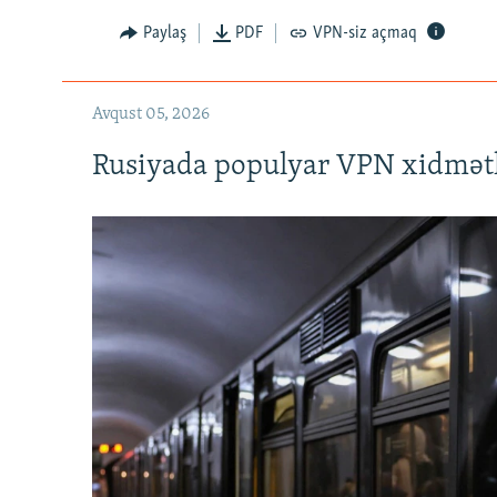
720p
Paylaş
PDF
VPN-siz açmaq
Avqust 05, 2026
Rusiyada populyar VPN xidmətl