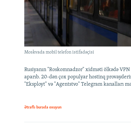
Moskvada mobil telefon istifadəçisi
Rusiyanın "Roskomnadzor" xidməti ölkədə VPN x
aparıb. 20-dən çox populyar hostinq provayderi
"Eksployt" və "Agentstvo" Telegram kanalları m
Ətraflı burada oxuyun