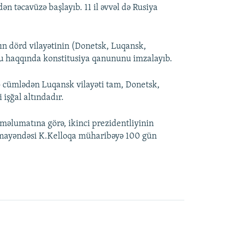
ən təcavüzə başlayıb. 11 il əvvəl də Rusiya
ın dörd vilayətinin (Donetsk, Luqansk,
lu haqqında konstitusiya qanununu imzalayıb.
o cümlədən Luqansk vilayəti tam, Donetsk,
 işğal altındadır.
 məlumatına görə, ikinci prezidentliyinin
mayəndəsi K.Kelloqa müharibəyə 100 gün