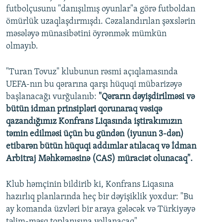
futbolçusunu "danışılmış oyunlar"a görə futboldan
ömürlük uzaqlaşdırmışdı. Cəzalandırılan şəxslərin
məsələyə münasibətini öyrənmək mümkün
olmayıb.
"Turan Tovuz" klubunun rəsmi açıqlamasında
UEFA-nın bu qərarına qarşı hüquqi mübarizəyə
başlanacağı vurğulanıb:
"Qərarın dəyişdirilməsi və
bütün idman prinsipləri qorunaraq vəsiqə
qazandığımız Konfrans Liqasında iştirakımızın
təmin edilməsi üçün bu gündən (iyunun 3-dən)
etibarən bütün hüquqi addımlar atılacaq və İdman
Arbitraj Məhkəməsinə (CAS) müraciət olunacaq".
Klub həmçinin bildirib ki, Konfrans Liqasına
hazırlıq planlarında heç bir dəyişiklik yoxdur: "Bu
ay komanda üzvləri bir araya gələcək və Türkiyəyə
təlim-məşq toplanışına yollanacaq".