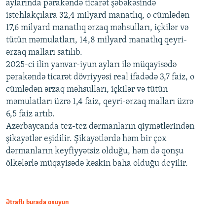
aylarında pərakəndə ticarət şəbəkəsində
istehlakçılara 32,4 milyard manatlıq, o cümlədən
17,6 milyard manatlıq ərzaq məhsulları, içkilər və
tütün məmulatları, 14,8 milyard manatlıq qeyri-
ərzaq malları satılıb.
2025-ci ilin yanvar-iyun ayları ilə müqayisədə
pərakəndə ticarət dövriyyəsi real ifadədə 3,7 faiz, o
cümlədən ərzaq məhsulları, içkilər və tütün
məmulatları üzrə 1,4 faiz, qeyri-ərzaq malları üzrə
6,5 faiz artıb.
Azərbaycanda tez-tez dərmanların qiymətlərindən
şikayətlər eşidilir. Şikayətlərdə həm bir çox
dərmanların keyfiyyətsiz olduğu, həm də qonşu
ölkələrlə müqayisədə kəskin baha olduğu deyilir.
Ətraflı burada oxuyun