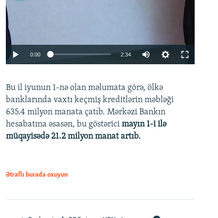
Auto
0:00
2:34
240p
Bu il iyunun 1-nə olan məlumata görə, ölkə
360p
banklarında vaxtı keçmiş kreditlərin məbləği
480p
635.4 milyon manata çatıb. Mərkəzi Bankın
720p
hesabatına əsasən, bu göstərici
mayın 1-i ilə
müqayisədə 21.2 milyon manat artıb.
1080p
Ətraflı burada oxuyun