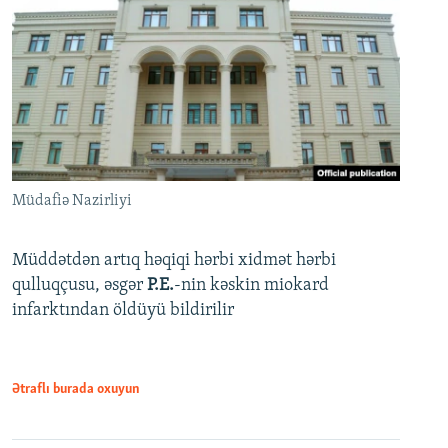
Müdafiə Nazirliyi
Müddətdən artıq həqiqi hərbi xidmət hərbi
qulluqçusu, əsgər
P.E.
-nin kəskin miokard
infarktından öldüyü bildirilir
Ətraflı burada oxuyun