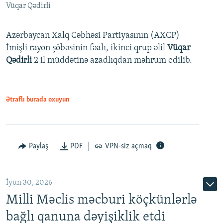
Vüqar Qədirli
Azərbaycan Xalq Cəbhəsi Partiyasının (AXCP)
İmişli rayon şöbəsinin fəalı, ikinci qrup əlil
Vüqar
Qədirli
2 il müddətinə azadlıqdan məhrum edilib.
Ətraflı burada oxuyun
Paylaş
PDF
VPN-siz açmaq
İyun 30, 2026
Milli Məclis məcburi köçkünlərlə
bağlı qanuna dəyişiklik etdi