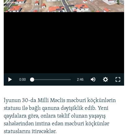
Auto
0:00
2:46
240p
İyunun 30-da Milli Məclis məcburi köçkünlərin
360p
statusu ilə bağlı qanuna dəyişiklik edib. Yeni
480p
qaydalara görə, onlara təklif olunan yaşayış
720p
sahələrindən imtina edən məcburi köçkünlər
statuslarını itirəcəklər.
1080p