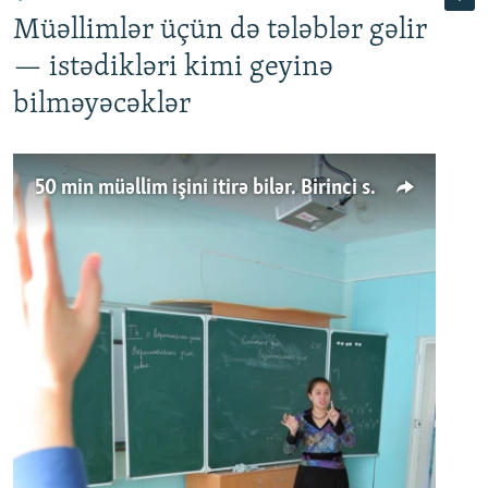
Müəllimlər üçün də tələblər gəlir
— istədikləri kimi geyinə
bilməyəcəklər
50 min müəllim işini itirə bilər. Birinci sinfə gedənlər azalır