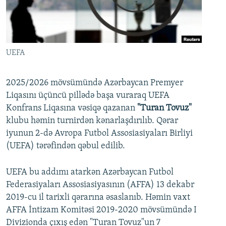
İNFOQRAFIKA
AZƏRBAYCAN ƏDƏBIYYATI KITABXANASI
MISSIYAMIZ
BIZI IZLƏ
KARIKATURA
İSLAM VƏ DEMOKRATIYA
PEŞƏ ETIKASI VƏ JURNALISTIKA STANDARTLARIMIZ
İZ - MƏDƏNIYYƏT PROQRAMI
MATERIALLARIMIZDAN ISTIFADƏ
UEFA
AZADLIQRADIOSU MOBIL TELEFONUNUZDA
RFE/RL-in bütün saytları
BIZIMLƏ ƏLAQƏ
2025/2026 mövsümündə Azərbaycan Premyer
Liqasını üçüncü pillədə başa vuraraq UEFA
XƏBƏR BÜLLETENLƏRIMIZ
Konfrans Liqasına vəsiqə qazanan
"Turan Tovuz"
klubu həmin turnirdən kənarlaşdırılıb. Qərar
iyunun 2-də Avropa Futbol Assosiasiyaları Birliyi
(UEFA) tərəfindən qəbul edilib.
UEFA bu addımı atarkən Azərbaycan Futbol
Federasiyaları Assosiasiyasının (AFFA) 13 dekabr
2019-cu il tarixli qərarına əsaslanıb. Həmin vaxt
AFFA İntizam Komitəsi 2019-2020 mövsümündə I
Divizionda çıxış edən "Turan Tovuz"un 7