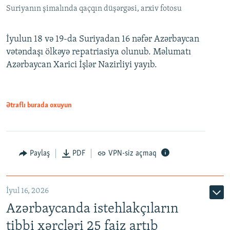
Suriyanın şimalında qaçqın düşərgəsi, arxiv fotosu
İyulun 18 və 19-da Suriyadan 16 nəfər Azərbaycan
vətəndaşı ölkəyə repatriasiya olunub. Məlumatı
Azərbaycan Xarici İşlər Nazirliyi yayıb.
Ətraflı burada oxuyun
Paylaş
PDF
VPN-siz açmaq
İyul 16, 2026
Azərbaycanda istehlakçıların
tibbi xərcləri 25 faiz artıb