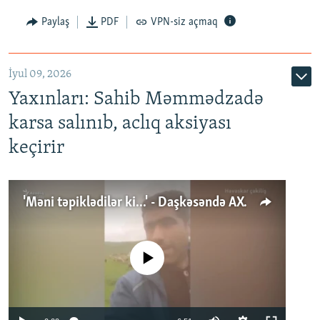
Paylaş
PDF
VPN-siz açmaq
İyul 09, 2026
Yaxınları: Sahib Məmmədzadə
karsa salınıb, aclıq aksiyası
keçirir
'Məni təpiklədilər ki...' - Daşkəsəndə AXCP fəalının yaxınları onun həbsinə etiraz edirlər
No media source currently available
Auto