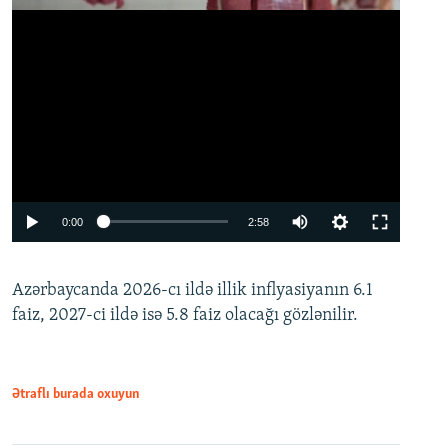
Auto
0:00
2:58
240p
Azərbaycanda 2026-cı ildə illik inflyasiyanın 6.1
360p
faiz, 2027-ci ildə isə 5.8 faiz olacağı gözlənilir.
480p
720p
1080p
Ətraflı burada oxuyun