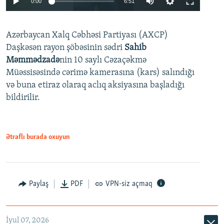
0:00
6:51
240p
Azərbaycan Xalq Cəbhəsi Partiyası (AXCP)
360p
Daşkəsən rayon şöbəsinin sədri
Sahib
480p
Auto
240p
360p
480p
Məmmədzadə
nin 10 saylı Cəzaçəkmə
720p
Müəssisəsində cərimə kamerasına (kars) salındığı
720p
1080p
və buna etiraz olaraq aclıq aksiyasına başladığı
1080p
bildirilir.
Ətraflı burada oxuyun
Paylaş
PDF
VPN-siz açmaq
İyul 07, 2026