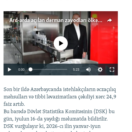
Ard-arda açılan dərman zavodları ölkənin tələbatını ödəyirmi?
No media source currently available
Auto
0:00
5:23
240p
Son bir ildə Azərbaycanda istehlakçıların
360p
əczaçılıq
məhsulları və tibbi ləvazimatlara çəkdiyi xərc 24,9
480p
Auto
240p
360p
480p
faiz artıb.
720p
Bu barədə Dövlət Statistika Komitəsinin (DSK) bu
720p
1080p
gün, iyulun 16-da yaydığı məlumatda bildirilir.
1080p
DSK vurğulayır ki, 2026-cı ilin yanvar-iyun