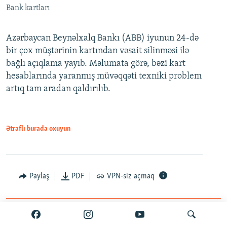
Bank kartları
Azərbaycan Beynəlxalq Bankı (ABB) iyunun 24-də
bir çox müştərinin kartından vəsait silinməsi ilə
bağlı açıqlama yayıb. Məlumata görə, bəzi kart
hesablarında yaranmış müvəqqəti texniki problem
artıq tam aradan qaldırılıb.
Ətraflı burada oxuyun
Paylaş
PDF
VPN-siz açmaq
İyun 25, 2026