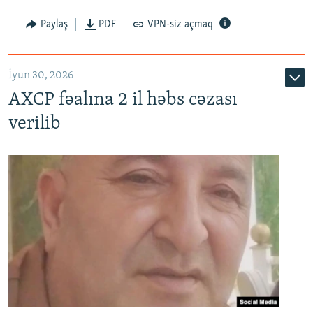
Paylaş
PDF
VPN-siz açmaq
İyun 30, 2026
AXCP fəalına 2 il həbs cəzası
verilib