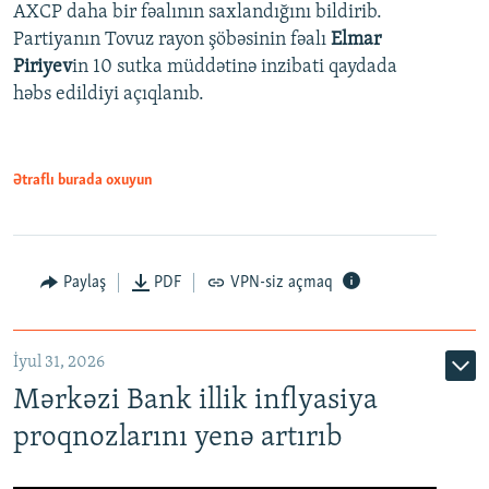
AXCP daha bir fəalının saxlandığını bildirib.
Partiyanın Tovuz rayon şöbəsinin fəalı
Elmar
Piriyev
in 10 sutka müddətinə inzibati qaydada
həbs edildiyi açıqlanıb.
Ətraflı burada oxuyun
Paylaş
PDF
VPN-siz açmaq
İyul 31, 2026
Mərkəzi Bank illik inflyasiya
proqnozlarını yenə artırıb