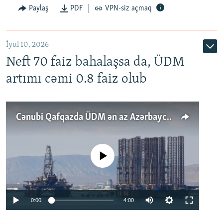
Paylaş
PDF
VPN-siz açmaq
İyul 10, 2026
Neft 70 faiz bahalaşsa da, ÜDM
artımı cəmi 0.8 faiz olub
Cənubi Qafqazda ÜDM ən az Azərbaycanda artır: Qonşuları niyə Bakını qabaqlaya bilir?
No media source currently available
Auto
0:00
4:00
240p