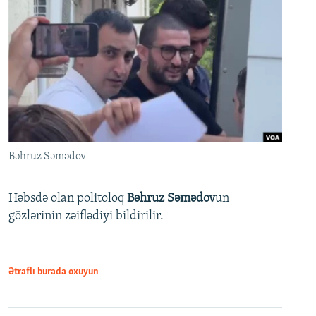
Bəhruz Səmədov
Həbsdə olan politoloq
Bəhruz Səmədov
un
gözlərinin zəiflədiyi bildirilir.
Ətraflı burada oxuyun