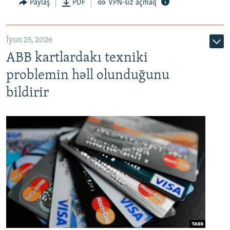
Auto
240p
360p
480p
Paylaş
PDF
VPN-siz açmaq
720p
1080p
İyun 25, 2026
ABB kartlardakı texniki
problemin həll olunduğunu
bildirir