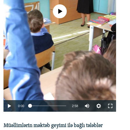
No media source currently available
Auto
0:00
2:58
240p
Müəllimlərin məktəb geyimi ilə bağlı tələblər
360p