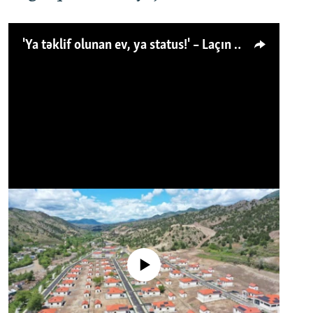
'Ya təklif olunan ev, ya status!' – Laçın köçkünü: 'Laçından başqa heç hara!'
No media source currently available