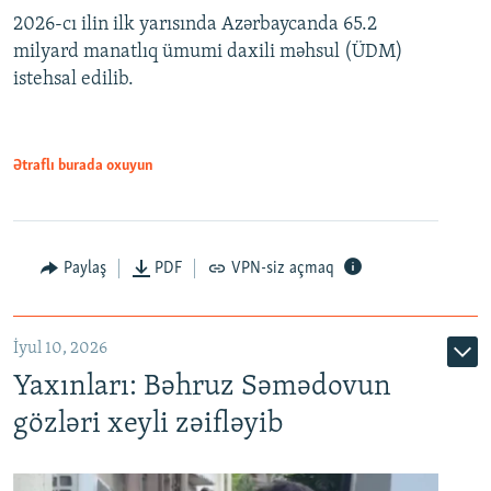
2026-cı ilin ilk yarısında Azərbaycanda 65.2
360p
milyard manatlıq ümumi daxili məhsul (ÜDM)
480p
Auto
240p
360p
480p
istehsal edilib.
720p
720p
1080p
1080p
Ətraflı burada oxuyun
Paylaş
PDF
VPN-siz açmaq
İyul 10, 2026
Yaxınları: Bəhruz Səmədovun
gözləri xeyli zəifləyib