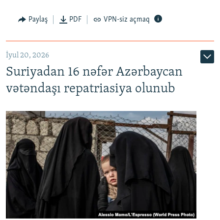
Paylaş
PDF
VPN-siz açmaq
İyul 20, 2026
Auto
240p
360p
480p
Suriyadan 16 nəfər Azərbaycan
720p
1080p
vətəndaşı repatriasiya olunub