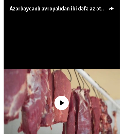
Azərbaycanlı avropalıdan iki dəfə az ət yeyir, amma... 'Qiymət artımı qaçılmazdır'
No media source currently available