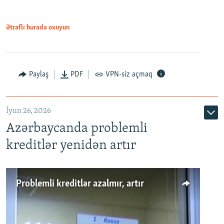
Ətraflı burada oxuyun
Auto
240p
360p
480p
Paylaş
PDF
VPN-siz açmaq
720p
1080p
İyun 26, 2026
Azərbaycanda problemli
kreditlər yenidən artır
Problemli kreditlər azalmır, artır