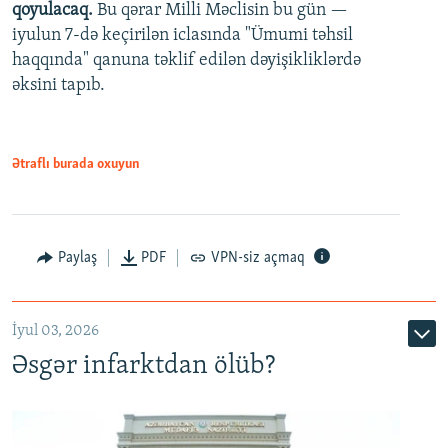
qoyulacaq.
Bu qərar Milli Məclisin bu gün —
480p
iyulun 7-də keçirilən iclasında "Ümumi təhsil
720p
haqqında" qanuna təklif edilən dəyişikliklərdə
əksini tapıb.
1080p
Ətraflı burada oxuyun
Auto
240p
360p
480p
Paylaş
PDF
VPN-siz açmaq
720p
1080p
İyul 03, 2026
Əsgər infarktdan ölüb?