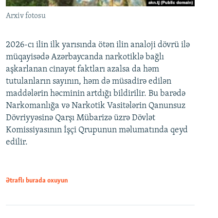
Arxiv fotosu
2026-cı ilin ilk yarısında ötən ilin analoji dövrü ilə
müqayisədə Azərbaycanda narkotiklə bağlı
aşkarlanan cinayət faktları azalsa da həm
tutulanların sayının, həm də müsadirə edilən
maddələrin həcminin artdığı bildirilir. Bu barədə
Narkomanlığa və Narkotik Vasitələrin Qanunsuz
Dövriyyəsinə Qarşı Mübarizə üzrə Dövlət
Komissiyasının İşçi Qrupunun məlumatında qeyd
edilir.
Ətraflı burada oxuyun