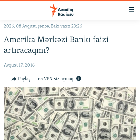
Keçid
linkləri
Əsas
2026, 08 Avqust, şənbə, Bakı vaxtı 23:26
məzmuna
GÜNDƏM
Amerika Mərkəzi Bankı faizi
qayıt
#İZAHLA
Əsas
artıracaqmı?
KORRUPSIOMETR
naviqasiyaya
qayıt
Avqust 17, 2016
#ƏSLINDƏ
Axtarışa
FƏRQƏ BAX
Paylaş
VPN-siz açmaq
keç
QANUNI DOĞRU
ARAŞDIRMA
MULTIMEDIA
RADIO ARXIV
VIDEO
HAQQIMIZDA
FOTOQALEREYA
OXU ZALI