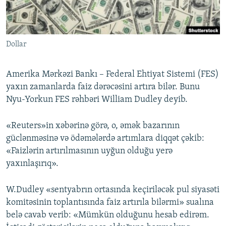
İNFOQRAFIKA
AZƏRBAYCAN ƏDƏBIYYATI KITABXANASI
MISSIYAMIZ
BIZI IZLƏ
KARIKATURA
İSLAM VƏ DEMOKRATIYA
PEŞƏ ETIKASI VƏ JURNALISTIKA STANDARTLARIMIZ
Dollar
İZ - MƏDƏNIYYƏT PROQRAMI
MATERIALLARIMIZDAN ISTIFADƏ
AZADLIQRADIOSU MOBIL TELEFONUNUZDA
RFE/RL-in bütün saytları
Amerika Mərkəzi Bankı – Federal Ehtiyat Sistemi (FES)
BIZIMLƏ ƏLAQƏ
yaxın zamanlarda faiz dərəcəsini artıra bilər. Bunu
Nyu-Yorkun FES rəhbəri William Dudley deyib.
XƏBƏR BÜLLETENLƏRIMIZ
«Reuters»in xəbərinə görə, o, əmək bazarının
güclənməsinə və ödəmələrdə artımlara diqqət çəkib:
«Faizlərin artırılmasının uyğun olduğu yerə
yaxınlaşırıq».
W.Dudley «sentyabrın ortasında keçiriləcək pul siyasəti
komitəsinin toplantısında faiz artırıla bilərmi» sualına
belə cavab verib: «Mümkün olduğunu hesab edirəm.