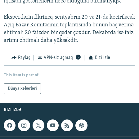
İqtisadi göstəricilərin necə olduğuna baxmalıyıq».
Ekspertlərin fikrincə, sentyabrın 20 və 21-də keçiriləcək
Açıq Bazar Komitəsinin toplantısında bunun baş vermə
ehtimalı 20 faizdən bir qədər çoxdur. Dekabrda isə faiz
artımı ehtimalı daha yüksəkdir.
Paylaş
VPN-siz açmaq
Bizi izlə
This item is part of
Dünya xəbərləri
BIZI IZLƏ