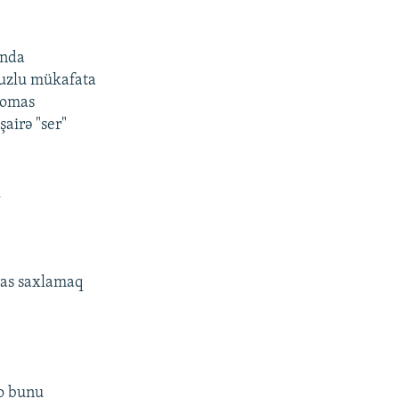
sında
fuzlu mükafata
homas
airə "ser"
.
 yas saxlamaq
 o bunu