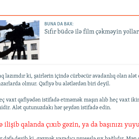
BUNA DA BAX:
Sıfır büdcə ilə film çəkməyin yollar
 lazımdır ki, şairlərin içində cürbəcür avadanlıq olan alət 
zarlarda olmur. Qafiyə bu alətlərdən biri deyil.
heç vaxt qafiyədən istifadə etməmək maşın alıb heç vaxt ikin
ir. Alət qutunuzdakı hər şeydən istifadə edin.
də ilişib qalanda çıxıb gəzin, ya da başınızı yuy
 dəfə deyib ki, gəzmək yaradıcı proseslə sıx bağlıdır. Mən