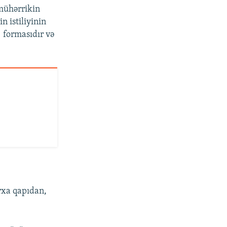
 mühərrikin
n istiliyinin
] formasıdır və
rxa qapıdan,