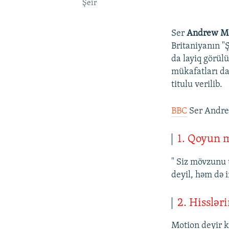
Şeir
Ser
Andrew M
Britaniyanın "
da layiq görül
mükafatları da
titulu verilib.
BBC
Ser Andrew
1. Qoyun m
" Siz mövzunu 
deyil, həm də i
2. Hissləri
Motion deyir k