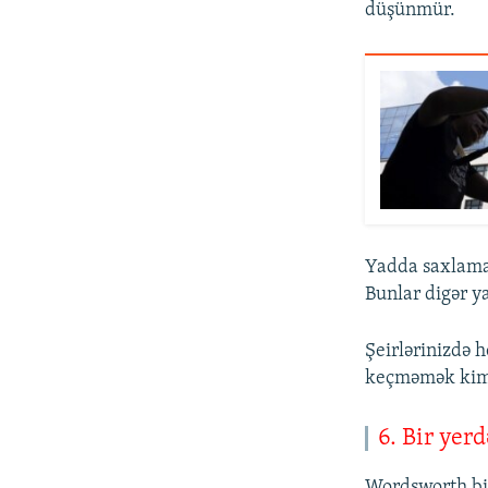
düşünmür.
Yadda saxlamaq
Bunlar digər ya
Şeirlərinizdə 
keçməmək kimid
6. Bir yer
Wordsworth bir