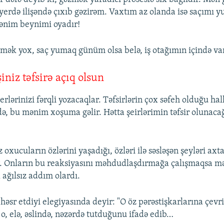
 yerdə ilişəndə çıxıb gəzirəm. Vaxtım az olanda isə saçımı 
ənim beynimi oyadır!
ək yox, saç yumaq günüm olsa belə, iş otağımın içində v
iniz təfsirə açıq olsun
şerlərinizi fərqli yozacaqlar. Təfsirlərin çox səfeh olduğu hal
də, bu mənim xoşuma gəlir. Hətta şeirlərimin təfsir olunac
z oxucuların özlərini yaşadığı, özləri ilə səsləşən şeyləri axta
r. Onların bu reaksiyasını məhdudlaşdırmağa çalışmaqsa 
 ağılsız addım olardı.
əsr etdiyi elegiyasında deyir: "O öz pərəstişkarlarına çevr
o, elə, əslində, nəzərdə tutduğunu ifadə edib…