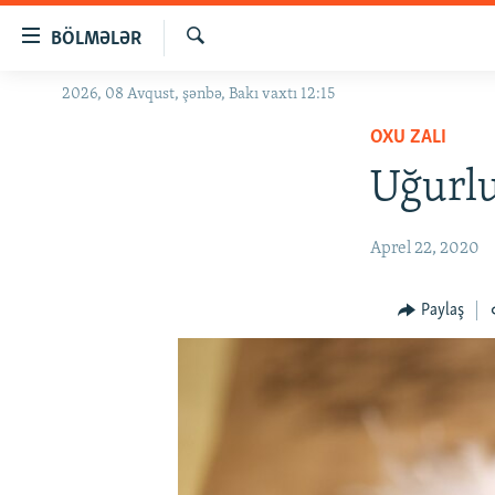
Keçid
BÖLMƏLƏR
linkləri
Axtar
Əsas
2026, 08 Avqust, şənbə, Bakı vaxtı 12:15
GÜNDƏM
məzmuna
OXU ZALI
#İZAHLA
qayıt
Əsas
Uğurlu
KORRUPSIOMETR
naviqasiyaya
#ƏSLINDƏ
qayıt
Aprel 22, 2020
Axtarışa
FƏRQƏ BAX
keç
QANUNI DOĞRU
Paylaş
ARAŞDIRMA
MULTIMEDIA
RADIO ARXIV
VIDEO
HAQQIMIZDA
FOTOQALEREYA
OXU ZALI