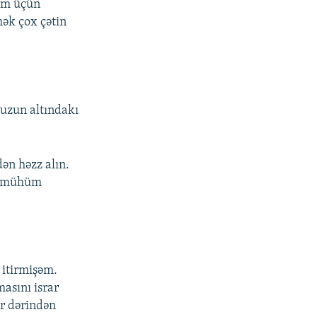
nim üçün
ək çox çətin
muzun altındakı
dən həzz alın.
yi mühüm
 itirmişəm.
asını israr
ər dərindən