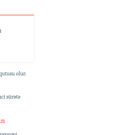
ı
qutusu olur.
ci sürətə
un
 gəzməyi