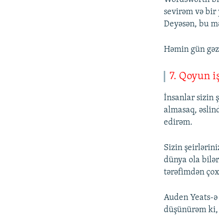
sevirəm və bir
Deyəsən, bu m
Həmin gün gəzm
7. Qoyun iş
İnsanlar sizin 
almasaq, əslin
edirəm.
Sizin şeirlərini
dünya ola bilə
tərəfimdən çox
Auden Yeats-ə h
düşünürəm ki, 