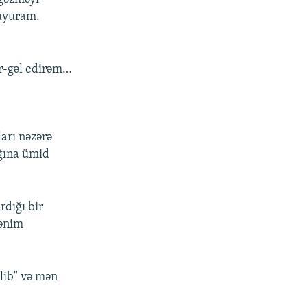
yuyuram.
ar-gəl edirəm…
ları nəzərə
ağına ümid
rdığı bir
mənim
ilib" və mən