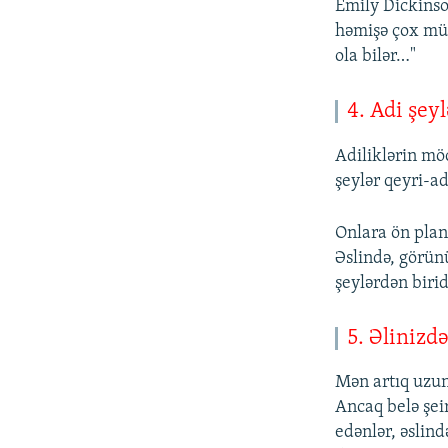
Emily Dickinso
həmişə çox mü
ola bilər…"
4. Adi şey
Adiliklərin mö
şeylər qeyri-ad
Onlara ön pland
Əslində, görün
şeylərdən birid
5. Əlinizd
Mən artıq uzun
Ancaq belə şei
edənlər, əslind