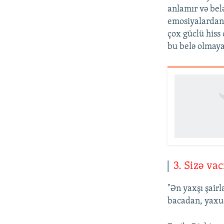
anlamır və bel
emosiyalardan 
çox güclü hiss
bu belə olmaya
3. Sizə va
"Ən yaxşı şair
bacadan, yaxud