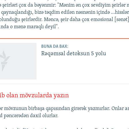
ə şeirləri çox da bəyənmir: "Mənim ən çox sevdiyim şeirlər
qaynaqlandığı, bizə təqdim edilən nəsnənin içində …hissləri
 olunduğu şeirlərdir. Məncə, şeir daha çox emosional [sənət
nda o mənə maraqlı deyil".
BUNA DA BAX:
Rəqəmsal detoksun 5 yolu
cib olan mövzularda yazın
lər mövzunun birbaşa qapısından girərək yazmırlar. Onlar a
 pəncərədən daxil olurlar.