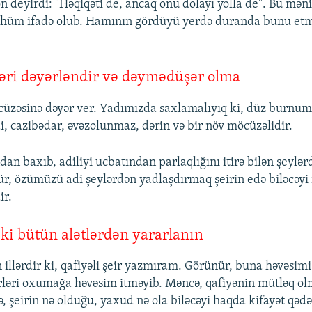
n deyirdi: "Həqiqəti de, ancaq onu dolayı yolla de". Bu mə
hüm ifadə olub. Hamının gördüyü yerdə duranda bunu etm
ləri dəyərləndir və dəymədüşər olma
cüzəsinə dəyər ver. Yadımızda saxlamalıyıq ki, düz burnu
i, cazibədar, əvəzolunmaz, dərin və bir növ möcüzəlidir.
an baxıb, adiliyi ucbatından parlaqlığını itirə bilən şeylər
ür, özümüzü adi şeylərdən yadlaşdırmaq şeirin edə biləcə
ir.
əki bütün alətlərdən yararlanın
 illərdir ki, qafiyəli şeir yazmıram. Görünür, buna həvəsimi
rləri oxumağa həvəsim itməyib. Məncə, qafiyənin mütləq olm
ə, şeirin nə olduğu, yaxud nə ola biləcəyi haqda kifayət qəd