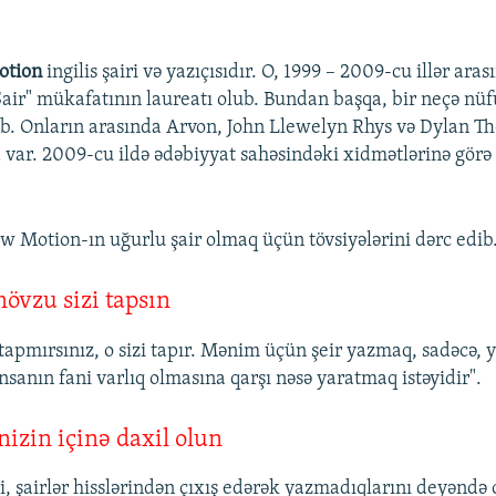
otion
ingilis şairi və yazıçısıdır. O, 1999 – 2009-cu illər ara
Şair" mükafatının laureatı olub. Bundan başqa, bir neçə nü
üb. Onların arasında Arvon, John Llewelyn Rhys və Dylan T
 var. 2009-cu ildə ədəbiyyat sahəsindəki xidmətlərinə görə ş
 Motion-ın uğurlu şair olmaq üçün tövsiyələrini dərc edib
övzu sizi tapsın
tapmırsınız, o sizi tapır. Mənim üçün şeir yazmaq, sadəcə,
nsanın fani varlıq olmasına qarşı nəsə yaratmaq istəyidir".
nizin içinə daxil olun
i, şairlər hisslərindən çıxış edərək yazmadıqlarını deyəndə