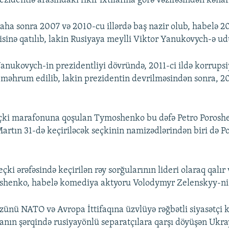
zidentlə arasındakı fikir ixtilafına görə vəzifəsindən kənarl
a sonra 2007 və 2010-cu illərdə baş nazir olub, habelə 20
isinə qatılıb, lakin Rusiyaya meylli Viktor Yanukovych-ə u
ukovych-in prezidentliyi dövründə, 2011-ci ildə korrupsiy
n məhrum edilib, lakin prezidentin devrilməsindən sonra, 2
seçki marafonuna qoşulan Tymoshenko bu dəfə Petro Poros
artın 31-də keçiriləcək seçkinin namizədlərindən biri də 
i ərəfəsində keçirilən rəy sorğularının lideri olaraq qalır 
oshenko, habelə komediya aktyoru Volodymyr Zelenskyy-ni 
nü NATO və Avropa İttifaqına üzvlüyə rəğbətli siyasətçi 
anın şərqində rusiyayönlü separatçılara qarşı döyüşən Ukr