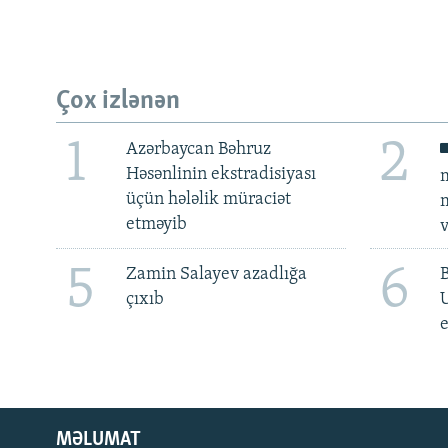
Çox izlənən
1
2
Azərbaycan Bəhruz
Həsənlinin ekstradisiyası
m
üçün hələlik müraciət
m
etməyib
v
5
6
Zamin Salayev azadlığa
çıxıb
e
MƏLUMAT