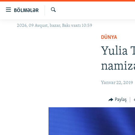
Keçid
BÖLMƏLƏR
linkləri
Axtar
Əsas
2026, 09 Avqust, bazar, Bakı vaxtı 10:59
GÜNDƏM
məzmuna
DÜNYA
#İZAHLA
qayıt
Əsas
Yulia 
KORRUPSIOMETR
naviqasiyaya
#ƏSLINDƏ
qayıt
namizə
Axtarışa
FƏRQƏ BAX
keç
QANUNI DOĞRU
Yanvar 22, 2019
ARAŞDIRMA
Paylaş
MULTIMEDIA
RADIO ARXIV
VIDEO
HAQQIMIZDA
FOTOQALEREYA
OXU ZALI