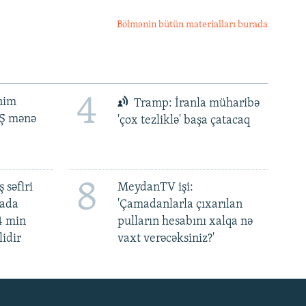
Bölmənin bütün materialları burada
4
ənim
Tramp: İranla müharibə
BŞ mənə
'çox tezliklə' başa çatacaq
8
 səfiri
MeydanTV işi:
mada
'Çamadanlarla çıxarılan
4 min
pulların hesabını xalqa nə
lidir
vaxt verəcəksiniz?'