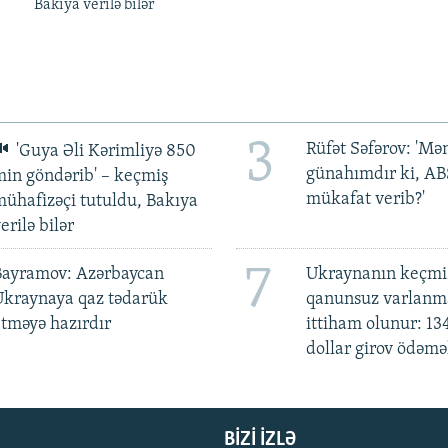
Bakıya verilə bilər
3
Rüfət Səfərov: 'M
'Guya Əli Kərimliyə 850
günahımdır ki, A
in göndərib' – keçmiş
mükafat verib?'
ühafizəçi tutuldu, Bakıya
erilə bilər
7
Bayramov: Azərbaycan
Ukraynanın keçmiş
Ukraynaya qaz tədarük
qanunsuz varlan
tməyə hazırdır
ittiham olunur: 13
dollar girov ödəmə
BIZI IZLƏ