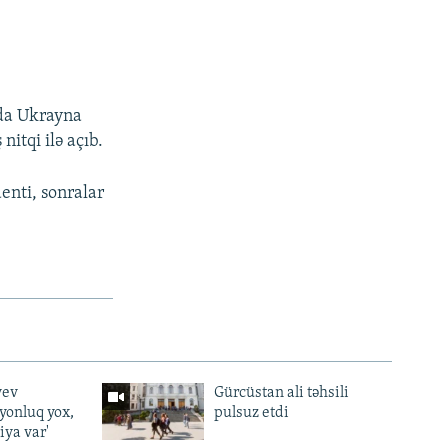
nda Ukrayna
nitqi ilə açıb.
enti, sonralar
yev
Gürcüstan ali təhsili
lyonluq yox,
pulsuz etdi
iya var'