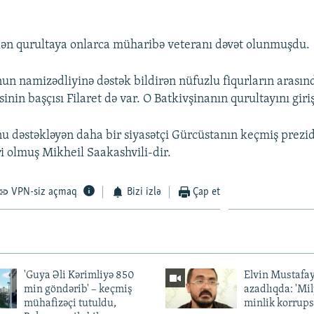
.
lən qurultaya onlarca müharibə veteranı dəvət olunmuşdu.
 namizədliyinə dəstək bildirən nüfuzlu fiqurların arası
sinin başçısı Filaret də var. O Batkivşinanın qurultayını giriş 
dəstəkləyən daha bir siyasətçi Gürcüstanın keçmiş prezid
 olmuş Mikheil Saakashvili-dir.
VPN-siz açmaq
Bizi izlə
Çap et
'Guya Əli Kərimliyə 850
Elvin Mustafa
min göndərib' – keçmiş
azadlıqda: 'Mi
mühafizəçi tutuldu,
minlik korrups