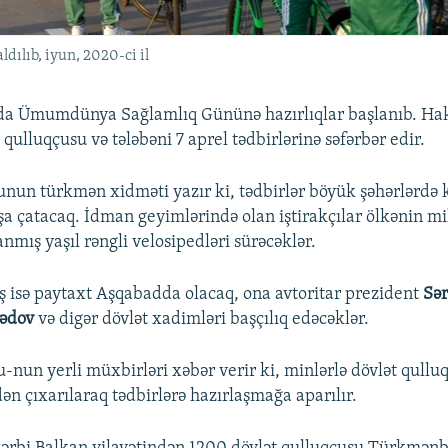
dılıb, iyun, 2020-ci il
a Ümumdünya Sağlamlıq Gününə hazırlıqlar başlanıb. Ha
 qulluqçusu və tələbəni 7 aprel tədbirlərinə səfərbər edir.
nun türkmən xidməti yazır ki, tədbirlər böyük şəhərlərdə k
şa çatacaq. İdman geyimlərində olan iştirakçılar ölkənin mi
nmış yaşıl rəngli velosipedləri sürəcəklər.
 isə paytaxt Aşqabadda olacaq, ona avtoritar prezident
Sə
ədov
və digər dövlət xadimləri başçılıq edəcəklər.
-nun yerli müxbirləri xəbər verir ki, minlərlə dövlət qulluq
ən çıxarılaraq tədbirlərə hazırlaşmağa aparılır.