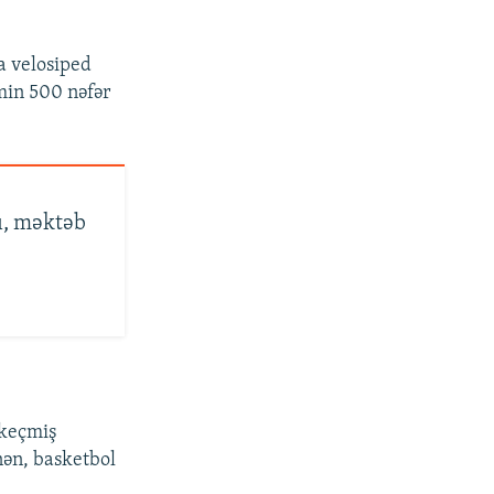
a velosiped
min 500 nəfər
ı, məktəb
keçmiş
nən, basketbol