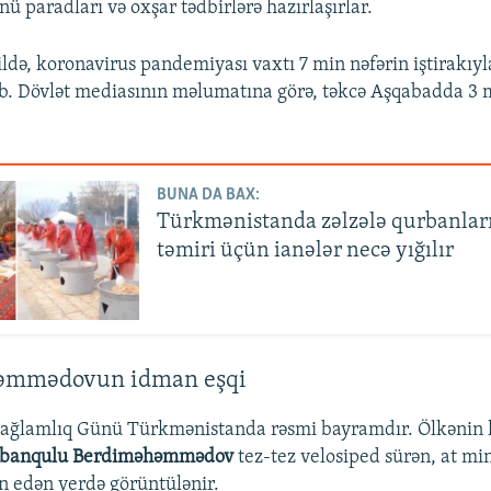
ü paradları və oxşar tədbirlərə hazırlaşırlar.
ildə, koronavirus pandemiyası vaxtı 7 min nəfərin iştirakıyl
ib. Dövlət mediasının məlumatına görə, təkcə Aşqabadda 3 
BUNA DA BAX:
Türkmənistanda zəlzələ qurbanlar
təmiri üçün ianələr necə yığılır
əmmədovun idman eşqi
lamlıq Günü Türkmənistanda rəsmi bayramdır. Ölkənin 
banqulu Berdiməhəmmədov
tez-tez velosiped sürən, at mi
 edən yerdə görüntülənir.