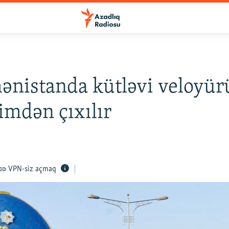
nistanda kütləvi veloyü
imdən çıxılır
VPN-siz açmaq