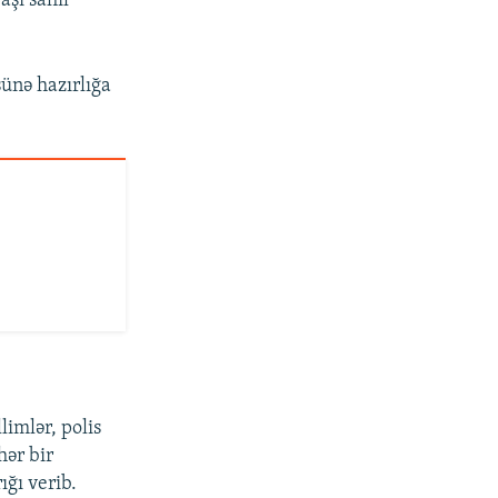
şı sahil
şünə hazırlığa
limlər, polis
hər bir
ığı verib.