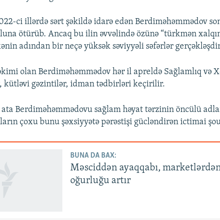
22-ci illərdə sərt şəkildə idarə edən Berdiməhəmmədov s
luna ötürüb. Ancaq bu ilin əvvəlində özünə “türkmən xalqını
kənin adından bir neçə yüksək səviyyəli səfərlər gerçəkləşdir
həkimi olan Berdiməhəmmədov hər il apreldə Sağlamlıq və X
, kütləvi gəzintilər, idman tədbirləri keçirilir.
 ata Berdiməhəmmədovu sağlam həyat tərzinin öncülü adla
arın çoxu bunu şəxsiyyətə pərəstişi gücləndirən ictimai şou
BUNA DA BAX:
Məsciddən ayaqqabı, marketlərdən
oğurluğu artır