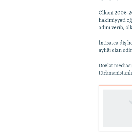
Ölkəni 2006-20
hakimiyyəti oğ
adını verib, öl
İxtisasca diş 
aylığı elan edir
Dövlət mediası
türkmənistanlıl