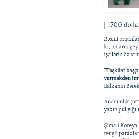
1700 dolla
Rəsmi orqanlar 
ki, onların ge
işçilərin özlər
“Təşkilat başçı
verməkdən imti
Balkanın Bərək
Anonimlik şərti
yaxın pul yığıl
Şimali Koreya 
rəngli paradlar,