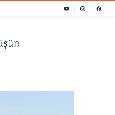
rüşün