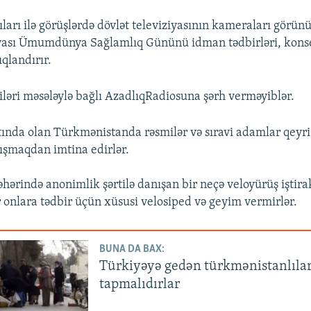
ıları ilə görüşlərdə dövlət televiziyasının kameraları görün
iyası Ümumdünya Sağlamlıq Gününü idman tədbirləri, konse
ıqlandırır.
əri məsələylə bağlı AzadlıqRadiosuna şərh verməyiblər.
ltında olan Türkmənistanda rəsmilər və sıravi adamlar qeyri
ışmaqdan imtina edirlər.
hərində anonimlik şərtilə danışan bir neçə veloyürüş iştirak
ar onlara tədbir üçün xüsusi velosiped və geyim vermirlər.
BUNA DA BAX:
Türkiyəyə gedən türkmənistanlılar
tapmalıdırlar