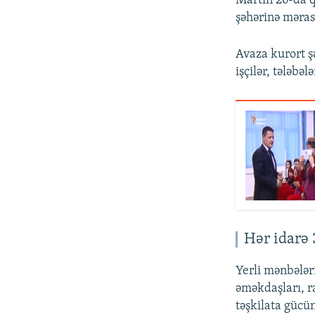
Martın 26-da q
şəhərinə mərasi
Avaza kurort ş
işçilər, tələbəl
Hər idarə 
Yerli mənbələri
əməkdaşları, r
təşkilata gücün