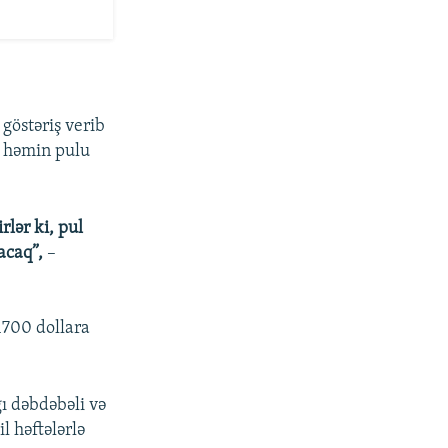
 göstəriş verib
ə həmin pulu
rlər ki, pul
acaq”,
–
 1700 dollara
ı dəbdəbəli və
il həftələrlə