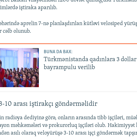
ərbi Balkan vilayətindən 1200 dövlət qulluqçusu Türkmənba
mlərdə iştiraka aparılıb.
əhərində aprelin 7-nə planlaşdırılan kütləvi velosiped yürü
ər cəlb olunub.
BUNA DA BAX:
Türkmənistanda qadınlara 3 dollar
bayrampulu verilib
3-10 arası iştirakçı göndərməlidir
n radioya dediyinə görə, onların arasında tibb işçiləri, müəl
ayon məhkəmələri və prokurorluq işçiləri olub. Hakimiyyət 
dən asılı olaraq veloyürüşə 3-10 arası işçi göndərmək tapşır