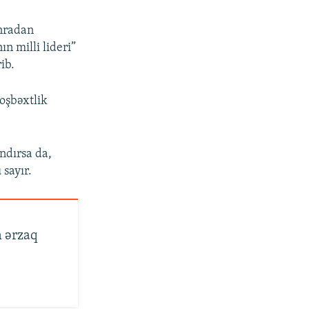
onradan
n milli lideri”
ib.
oşbəxtlik
ndırsa da,
 sayır.
 ərzaq