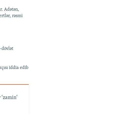
ür. Adətən,
rtlər, rəsmi
-dövlət
çısı iddia edib
 ‘zamin’