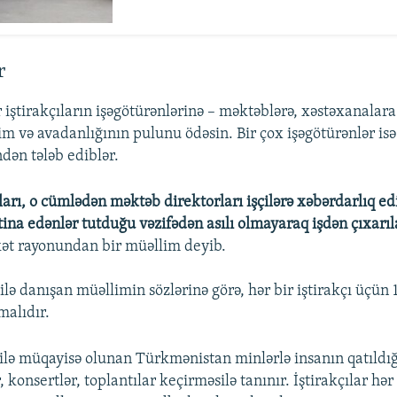
r
iştirakçıların işəgötürənlərinə – məktəblərə, xəstəxanalara
yim və avadanlığının pulunu ödəsin. Bir çox işəgötürənlər is
indən tələb ediblər.
ları, o cümlədən məktəb direktorları işçilərə xəbərdarlıq edi
na edənlər tutduğu vəzifədən asılı olmayaraq işdən çıxarıl
ət rayonundan bir müəllim deyib.
lə danışan müəllimin sözlərinə görə, hər bir iştirakçı üçün
malıdır.
ilə müqayisə olunan Türkmənistan minlərlə insanın qatıldığ
 konsertlər, toplantılar keçirməsilə tanınır. İştirakçılar hər 