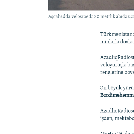
Aşqabadda velosipedə 30 metrlik abidə ucal
Türkmənistand
minlərlə dövlət
AzadlıqRadiosu
veloyürüşlə ba
rənglərinə boya
Ən böyük yürüş
Berdiməhəmm
AzadlıqRadiosu
işdən, məktəbd