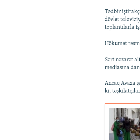
Tədbir iştirakç
dövlət televiz
toplantılarla iş
Hökumət rəsmil
Sərt nəzarət a
mediasına dan
Ancaq Avaza şə
ki, təşkilatçıl