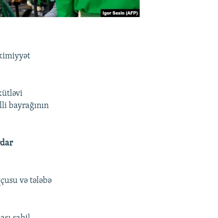
kimiyyət
ütləvi
lli bayrağının
rdar
çusu və tələbə