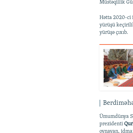
Müstəqillik Gün
Hətta 2020-ci 
yürüşü keçiril
yürüşə çıxıb.
Berdiməh
Ümumdünya Sağ
prezidenti
Qur
oynayan, idman