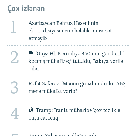
Çox izlənən
1
Azərbaycan Bəhruz Həsənlinin
ekstradisiyası üçün hələlik müraciət
etməyib
2
'Guya Əli Kərimliyə 850 min göndərib' –
keçmiş mühafizəçi tutuldu, Bakıya verilə
bilər
3
Rüfət Səfərov: 'Mənim günahımdır ki, ABŞ
mənə mükafat verib?'
4
Tramp: İranla müharibə 'çox tezliklə'
başa çatacaq