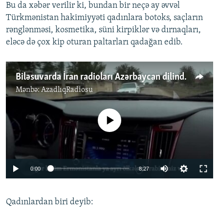
Bu da xəbər verilir ki, bundan bir neçə ay əvvəl
Türkmənistan hakimiyyəti qadınlara botoks, saçların
rənglənməsi, kosmetika, süni kirpiklər və dırnaqları,
eləcə də çox kip oturan paltarları qadağan edib.
Biləsuvarda İran radioları Azərbaycan dilində təbliğat aparır
Mənbə:
AzadlıqRadiosu
No media source currently available
Auto
0:00
8:27
240p
Qadınlardan biri deyib:
360p
Auto
240p
360p
480p
480p