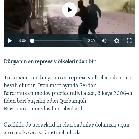
No media source currently available
Auto
0:00
2:30
240p
Dünyanın ən repressiv ölkələrindən biri
360p
Auto
240p
360p
480p
480p
Türkmənistan dünyanın ən repressiv ölkələrindən biri
720p
hesab olunur. Ötən mart ayında Serdar
720p
1080p
Berdımuxammedov prezidentliyi atası, ölkəyə 2006-cı
1080p
ildən bəri başçılıq edən Qurbanqulı
Berdımuxammedovdan təhvil alıb.
Özəlliklə də ucqarlardan olan qadınlar dolanışıq üçün
xarici ölkələrə səfər etməli olurlar.