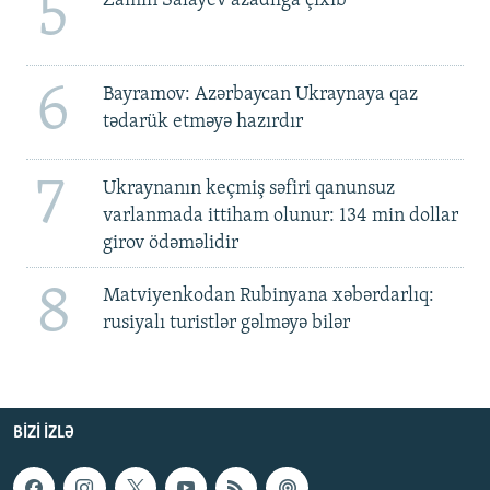
5
Zamin Salayev azadlığa çıxıb
6
Bayramov: Azərbaycan Ukraynaya qaz
tədarük etməyə hazırdır
7
Ukraynanın keçmiş səfiri qanunsuz
varlanmada ittiham olunur: 134 min dollar
girov ödəməlidir
8
Matviyenkodan Rubinyana xəbərdarlıq:
rusiyalı turistlər gəlməyə bilər
BIZI IZLƏ