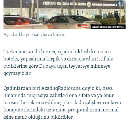
İNFOQRAFIKA
AZƏRBAYCAN ƏDƏBIYYATI KITABXANASI
MISSIYAMIZ
BIZI IZLƏ
KARIKATURA
İSLAM VƏ DEMOKRATIYA
PEŞƏ ETIKASI VƏ JURNALISTIKA STANDARTLARIMIZ
İZ - MƏDƏNIYYƏT PROQRAMI
MATERIALLARIMIZDAN ISTIFADƏ
Aşqabad beynəlxalq hava limanı
AZADLIQRADIOSU MOBIL TELEFONUNUZDA
RFE/RL-in bütün saytları
BIZIMLƏ ƏLAQƏ
Türkmənistanda bir neçə qadın bildirib ki, onları
XƏBƏR BÜLLETENLƏRIMIZ
botoks, yapışdırma kirpik və dırnaqlardan istifadə
etdiklərinə görə Dubaya uçan təyyarəyə minməyə
qoymayıblar.
Qadınlardan biri AzadlıqRadiosuna deyib ki, hava
limanında miqrasiya zabitləri ona sifətə və ya onun
hansısa hissələrinə edilmiş plastik düzəlişlərin onların
kompüterlərindəki üztanıma proqramlarının normal
işinə mane olduğunu bildiriblər.