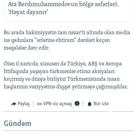
Ata Berdımuhammedovun bölgə səfərləri.
'Həyat dayanır'
Bu arada hakimiyyətin tam nəzar'ti altında olan media
isə qadınlara “ərlərinə ehtiram” dərsləri keçən
məqalələr dərc edir.
Ötən il xaricdə, xüsusən də Türkiyə, ABŞ və Avropa
İttifaqında yaşayan türkmənlər etiraz aksiyaları
keçirmiş və dünya birliyini Türkmənistanda insan
haqlarının vəziyyətinə diqqət yetirməyə çağırmışdılar.
Paylaş
VPN-siz açmaq
Bizi izlə
Gündəm