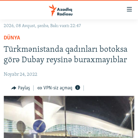
Keçid
linkləri
Əsas
2026, 08 Avqust, şənbə, Bakı vaxtı 22:47
məzmuna
GÜNDƏM
DÜNYA
qayıt
#İZAHLA
Əsas
Türkmənistanda qadınları botoksa
KORRUPSIOMETR
naviqasiyaya
görə Dubay reysinə buraxmayıblar
qayıt
#ƏSLINDƏ
Axtarışa
Noyabr 24, 2022
FƏRQƏ BAX
keç
QANUNI DOĞRU
Paylaş
VPN-siz açmaq
ARAŞDIRMA
MULTIMEDIA
RADIO ARXIV
VIDEO
HAQQIMIZDA
FOTOQALEREYA
OXU ZALI