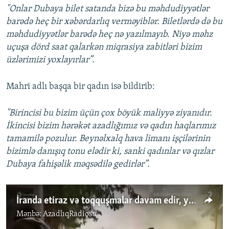
"Onlar Dubaya bilet satanda bizə bu məhdudiyyətlər
720p
barədə heç bir xəbərdarlıq verməyiblər. Biletlərdə də bu
720p
1080p
məhdudiyyətlər barədə heç nə yazılmayıb. Niyə məhz
1080p
uçuşa dörd saat qalarkən miqrasiya zabitləri bizim
üzlərimizi yoxlayırlar”.
Mahri adlı başqa bir qadın isə bildirib:
"Birincisi bu bizim üçün çox böyük maliyyə ziyanıdır.
İkincisi bizim hərəkət azadlığımız və qadın haqlarımız
tamamilə pozulur. Beynəlxalq hava limanı işçilərinin
bizimlə danışıq tonu elədir ki, sanki qadınlar və qızlar
Dubaya fahişəlik məqsədilə gedirlər”.
İranda etiraz və toqquşmalar davam edir, yeni itkilər var
Mənbə:
AzadlıqRadiosu