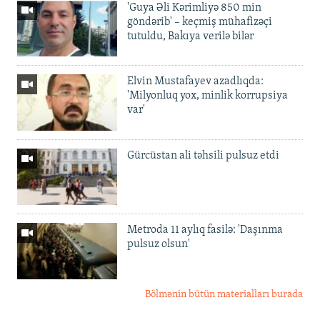
'Guya Əli Kərimliyə 850 min
göndərib' – keçmiş mühafizəçi
tutuldu, Bakıya verilə bilər
Elvin Mustafayev azadlıqda:
'Milyonluq yox, minlik korrupsiya
var'
Gürcüstan ali təhsili pulsuz etdi
Metroda 11 aylıq fasilə: 'Daşınma
pulsuz olsun'
Bölmənin bütün materialları burada