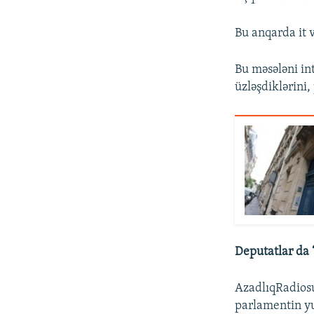
Bu anqarda it 
Bu məsələni int
üzləşdiklərini,
Deputatlar da 
AzadlıqRadiosun
parlamentin yux