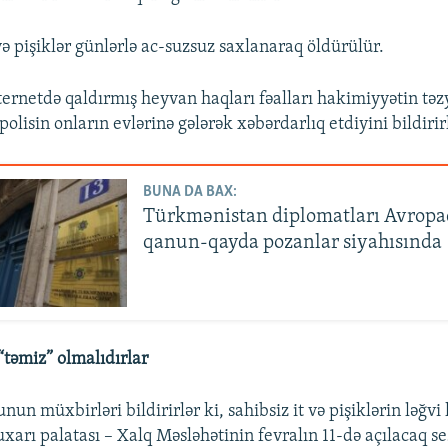
və pişiklər günlərlə ac-suzsuz saxlanaraq öldürülür.
ernetdə qaldırmış heyvan haqları fəalları hakimiyyətin təzyi
 polisin onların evlərinə gələrək xəbərdarlıq etdiyini bildirir
BUNA DA BAX:
Türkmənistan diplomatları Avropa
qanun-qayda pozanlar siyahısında
“təmiz” olmalıdırlar
un müxbirləri bildirirlər ki, sahibsiz it və pişiklərin ləğv
arı palatası – Xalq Məsləhətinin fevralın 11-də açılacaq se