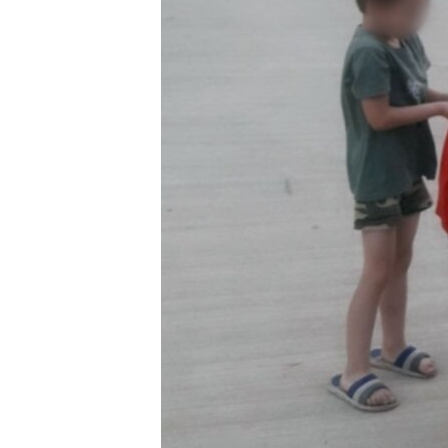
İNFOQRAFIKA
AZƏRBAYCAN ƏDƏBIYYATI KITABXANASI
MISSIYAMIZ
KARIKATURA
İSLAM VƏ DEMOKRATIYA
PEŞƏ ETIKASI VƏ JURNALISTIKA
STANDARTLARIMIZ
İZ - MƏDƏNIYYƏT PROQRAMI
MATERIALLARIMIZDAN ISTIFADƏ
AZADLIQRADIOSU MOBIL TELEFONUNUZDA
BIZIMLƏ ƏLAQƏ
XƏBƏR BÜLLETENLƏRIMIZ