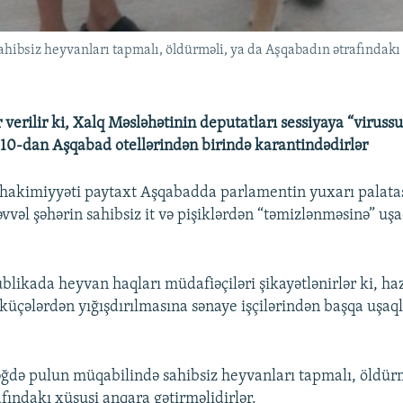
ibsiz heyvanları tapmalı, öldürməli, ya da Aşqabadın ətrafındakı 
 verilir ki, Xalq Məsləhətinin deputatları sessiyaya “viruss
10-dan Aşqabad otellərindən birində karantindədirlər
hakimiyyəti paytaxt Aşqabadda parlamentin yuxarı palata
vvəl şəhərin sahibsiz it və pişiklərdən “təmizlənməsinə” uşa
blikada heyvan haqları müdafiəçiləri şikayətlənirlər ki, ha
n küçələrdən yığışdırılmasına sənaye işçilərindən başqa uşaq
ğdə pulun müqabilində sahibsiz heyvanları tapmalı, öldürm
fındakı xüsusi anqara gətirməlidirlər.