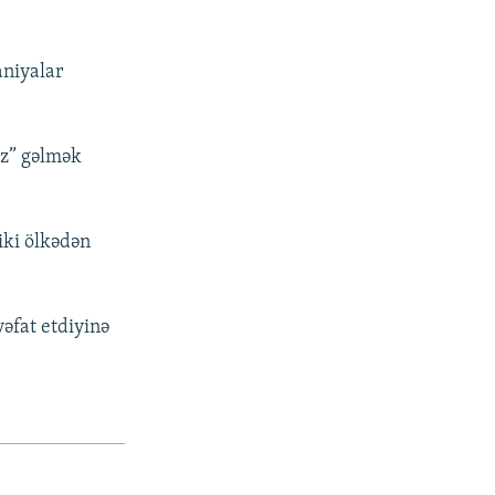
aniyalar
uz” gəlmək
iki ölkədən
əfat etdiyinə