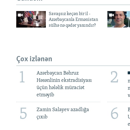
Savaşsız keçən bir il -
Azərbaycanla Ermənistan
sülhə nə qədər yaxındır?
Çox izlənən
1
2
Azərbaycan Bəhruz
Həsənlinin ekstradisiyası
m
üçün hələlik müraciət
m
etməyib
v
5
6
Zamin Salayev azadlığa
çıxıb
e