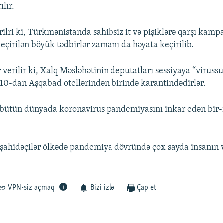
ılır.
rilri ki, Türkmənistanda sahibsiz it və pişiklərə qarşı kamp
eçirilən böyük tədbirlər zamanı da həyata keçirilib.
 verilir ki, Xalq Məsləhətinin deputatları sessiyaya “viruss
10-dan Aşqabad otellərindən birində karantindədirlər.
bütün dünyada koronavirus pandemiyasını inkar edən bir-
ahidəçilər ölkədə pandemiya dövründə çox sayda insanın v
VPN-siz açmaq
Bizi izlə
Çap et