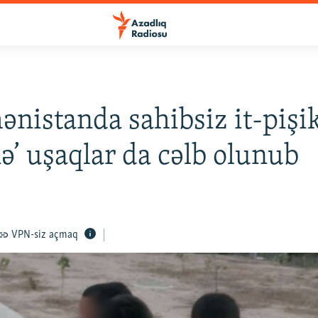
nistanda sahibsiz it-pişik
nə’ uşaqlar da cəlb olunub
VPN-siz açmaq