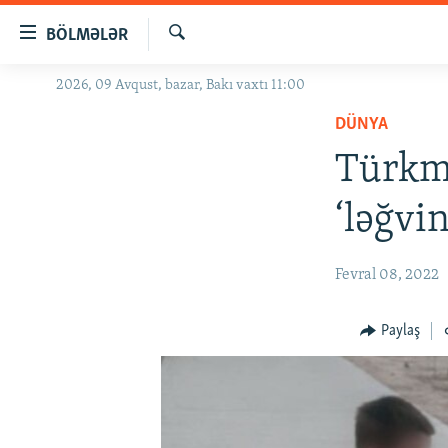
Keçid
BÖLMƏLƏR
linkləri
Axtar
Əsas
2026, 09 Avqust, bazar, Bakı vaxtı 11:00
GÜNDƏM
məzmuna
DÜNYA
#İZAHLA
qayıt
Əsas
Türkmə
KORRUPSIOMETR
naviqasiyaya
#ƏSLINDƏ
qayıt
‘ləğvi
Axtarışa
FƏRQƏ BAX
keç
QANUNI DOĞRU
Fevral 08, 2022
ARAŞDIRMA
Paylaş
MULTIMEDIA
RADIO ARXIV
VIDEO
HAQQIMIZDA
FOTOQALEREYA
OXU ZALI