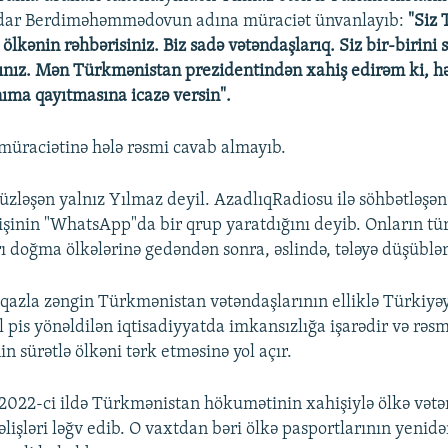
rdar Berdiməhəmmədovun adına müraciət ünvanlayıb:
"Siz 
ölkənin rəhbərisiniz. Biz sadə vətəndaşlarıq. Siz bir-birini 
nız. Mən Türkmənistan prezidentindən xahiş edirəm ki, h
ıma qayıtmasına icazə versin".
üraciətinə hələ rəsmi cavab almayıb.
 üzləşən yalnız Yılmaz deyil. AzadlıqRadiosu ilə söhbətləşə
kişinin "WhatsApp"da bir qrup yaratdığını deyib. Onların tü
rı doğma ölkələrinə gedəndən sonra, əslində, tələyə düşüblər
i, qazla zəngin Türkmənistan vətəndaşlarının elliklə Türkiy
 pis yönəldilən iqtisadiyyatda imkansızlığa işarədir və rəsm
nin sürətlə ölkəni tərk etməsinə yol açır.
022-ci ildə Türkmənistan hökumətinin xahişiylə ölkə vətə
əlişləri ləğv edib. O vaxtdan bəri ölkə pasportlarının yenid