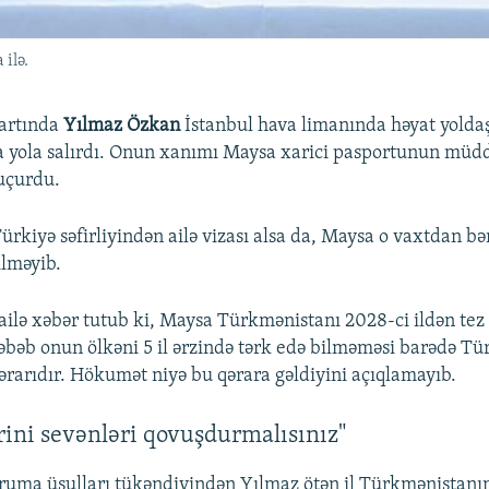
ilə.
martında
Yılmaz Özkan
İstanbul hava limanında həyat yoldaş
 yola salırdı. Onun xanımı Maysa xarici pasportunun müd
uçurdu.
rkiyə səfirliyindən ailə vizası alsa da, Maysa o vaxtdan bə
ilməyib.
ailə xəbər tutub ki, Maysa Türkmənistanı 2028-ci ildən tez
əbəb onun ölkəni 5 il ərzində tərk edə bilməməsi barədə T
rarıdır. Hökumət niyə bu qərara gəldiyini açıqlamayıb.
irini sevənləri qovuşdurmalısınız"
uma üsulları tükəndiyindən Yılmaz ötən il Türkmənistanın