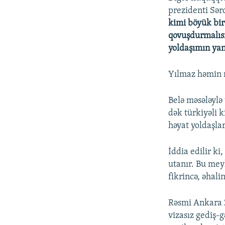
prezidenti Sə
kimi böyük bir 
qovuşdurmalısı
yoldaşımın yan
Yılmaz həmin m
Belə məsələylə
dək türkiyəli 
həyat yoldaşla
İddia edilir k
utanır. Bu meyl
fikrincə, əhali
Rəsmi Ankara 2
vizasız gediş-g