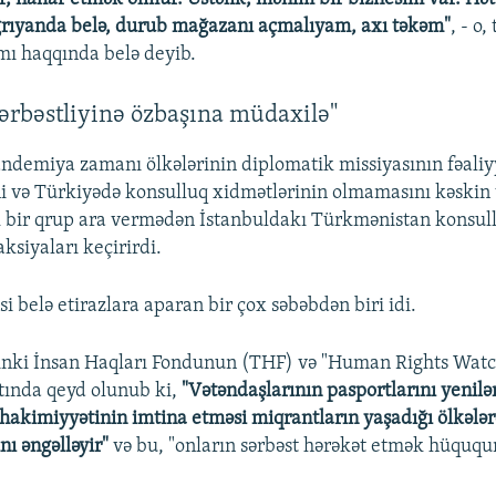
ğrıyanda belə, durub mağazanı açmalıyam, axı təkəm"
, - o,
mı haqqında belə deyib.
ərbəstliyinə özbaşına müdaxilə"
demiya zamanı ölkələrinin diplomatik missiyasının fəaliy
 və Türkiyədə konsulluq xidmətlərinin olmamasını kəskin 
ik bir qrup ara vermədən İstanbuldakı Türkmənistan konsu
ksiyaları keçirirdi.
i belə etirazlara aparan bir çox səbəbdən biri idi.
nki İnsan Haqları Fondunun (THF) və "Human Rights Watch
tında qeyd olunub ki,
"Vətəndaşlarının pasportlarını yeni
akimiyyətinin imtina etməsi miqrantların yaşadığı ölkələ
nı əngəlləyir"
və bu, "onların sərbəst hərəkət etmək hüququ