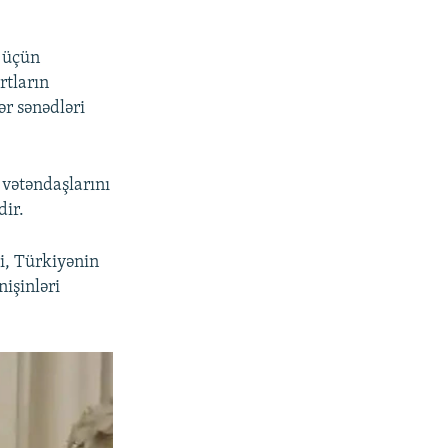
i üçün
rtların
ər sənədləri
 vətəndaşlarını
dir.
i, Türkiyənin
işinləri