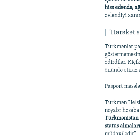
hiss edəndə, a
evləndiyi xanı
"Hərəkət s
Türkmənlər pan
göstərməməsini
edirdilər. Kiç
önündə etiraz a
Pasport məsələs
Türkmən Helsi
noyabr hesaba
Türkmənistan h
status almaları
müdaxilədir".