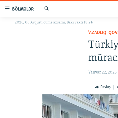
Keçid
BÖLMƏLƏR
linkləri
Axtar
Əsas
2026, 06 Avqust, cümə axşamı, Bakı vaxtı 18:24
GÜNDƏM
məzmuna
'AZADLIQ' QOV
#İZAHLA
qayıt
Əsas
Türkiy
KORRUPSIOMETR
naviqasiyaya
#ƏSLINDƏ
qayıt
müraci
Axtarışa
FƏRQƏ BAX
keç
QANUNI DOĞRU
Yanvar 22, 2025
ARAŞDIRMA
Paylaş
MULTIMEDIA
RADIO ARXIV
VIDEO
HAQQIMIZDA
FOTOQALEREYA
OXU ZALI