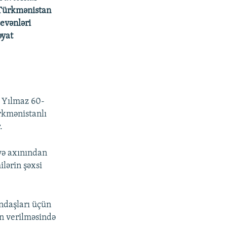
Türkmənistan
sevənləri
əyat
n Yılmaz 60-
rkmənistanlı
.
əyə axınından
ilərin şəxsi
ndaşları üçün
ən verilməsində