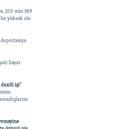
rə, 205 min 369
aha yüksək ola
 deportasiya
əti həyat
axili işi"
üstəm
xmadıqlarını
 yeməyinə
tta özümü pis