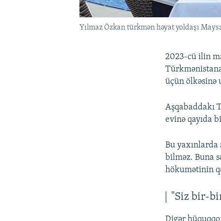
Yılmaz Özkan türkmən həyat yoldaşı Maysa 
2023-cü ilin 
Türkmənistana
üçün ölkəsinə 
Aşqabaddakı Tü
evinə qayıda b
Bu yaxınlarda 
bilməz. Buna s
hökumətinin qə
"Siz bir-b
Digər hüquqqor