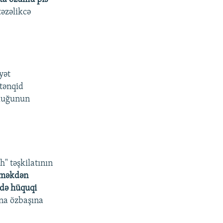
 təzəlikcə
yət
tənqid
lluğunun
" təşkilatının
ləməkdən
rdə hüquqi
na özbaşına