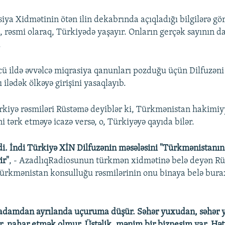
iya Xidmətinin ötən ilin dekabrında açıqladığı bilgilərə gö
, rəsmi olaraq, Türkiyədə yaşayır. Onların gerçək sayının d
.
ü ildə əvvəlcə miqrasiya qanunları pozduğu üçün Dilfuzəni
 ilədək ölkəyə girişini yasaqlayıb.
kiyə rəsmiləri Rüstəmə deyiblər ki, Türkmənistan hakimiyy
i tərk etməyə icazə versə, o, Türkiyəyə qayıda bilər.
i. İndi Türkiyə XİN Dilfuzənin məsələsini "Türkmənistanın d
ir"
, - AzadlıqRadiosunun türkmən xidmətinə belə deyən R
ürkmənistan konsulluğu rəsmilərinin onu binaya belə bura
i adamdan ayrılanda uçuruma düşür. Səhər yuxudan, səhər
r, nahar etmək olmur. Üstəlik, mənim bir biznesim var. Hə