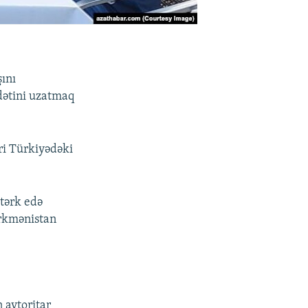
ını
dətini uzatmaq
ri Türkiyədəki
 tərk edə
ürkmənistan
 avtoritar