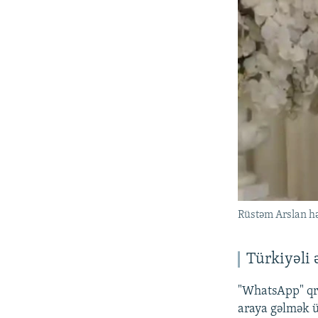
Rüstəm Arslan həy
Türkiyəli 
"WhatsApp" q
araya gəlmək 