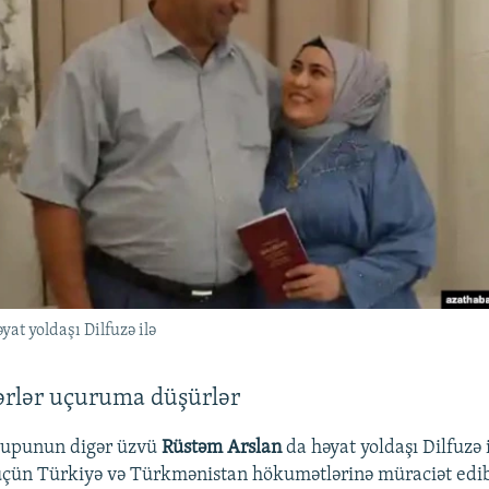
at yoldaşı Dilfuzə ilə
ərlər uçuruma düşürlər
rupunun digər üzvü
Rüstəm Arslan
da həyat yoldaşı Dilfuzə 
üçün Türkiyə və Türkmənistan hökumətlərinə müraciət edib