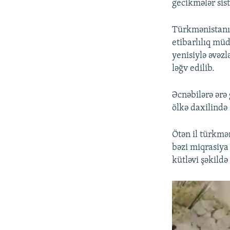
gecikmələr sist
Türkmənistanın
etibarlılıq müd
yenisiylə əvəz
ləğv edilib.
Əcnəbilərə ərə
ölkə daxilində
Ötən il türkmə
bəzi miqrasiya
kütləvi şəkild