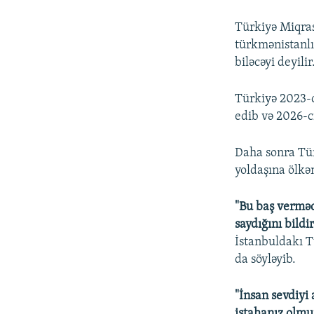
Türkiyə Miqras
türkmənistanlı
biləcəyi deyilir
Türkiyə 2023-c
edib və 2026-cı
Daha sonra Tür
yoldaşına ölkən
"Bu baş verməd
saydığını bildir
İstanbuldakı T
da söyləyib.
"İnsan sevdiy
iştahanız olmu