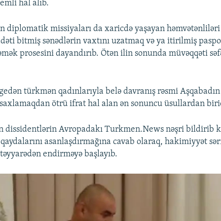
emli hal alıb.
 diplomatik missiyaları da xaricdə yaşayan həmvətənlilər
dəti bitmiş sənədlərin vaxtını uzatmaq və ya itirilmiş paspo
ləmək prosesini dayandırıb. Ötən ilin sonunda müvəqqəti səf
 gedən türkmən qadınlarıyla belə davranış rəsmi Aşqabadın
 saxlamaqdan ötrü ifrat hal alan ən sonuncu üsullardan biri
n dissidentlərin Avropadakı Turkmen.News nəşri bildirib k
 qaydalarını asanlaşdırmağına cavab olaraq, hakimiyyət sərn
ə təyyarədən endirməyə başlayıb.