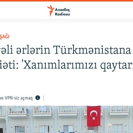
ŞAĞI
əli ərlərin Türkmənistana
əti: 'Xanımlarımızı qaytar
VPN-siz açmaq