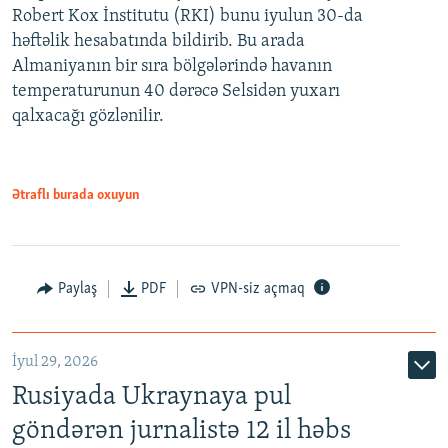
Robert Kox İnstitutu (RKI) bunu iyulun 30-da
həftəlik hesabatında bildirib. Bu arada
Almaniyanın bir sıra bölgələrində havanın
temperaturunun 40 dərəcə Selsidən yuxarı
qalxacağı gözlənilir.
Ətraflı burada oxuyun
Paylaş
PDF
VPN-siz açmaq
İyul 29, 2026
Rusiyada Ukraynaya pul
göndərən jurnalistə 12 il həbs