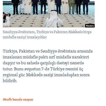
Səudiyyə Ərəbistanı, Türkiyə və Pakistan Məkkədə birgə
müdafiə sazişi imzalayıblar
Türkiyə, Pakistan və Səudiyyə Ərəbistanı arasında
imzalanan müdafiə paktı sırf müdafiə xarakteri
daşıyır və bu sahədə qarşılıqlı dəstəyi nəzərdə
tutur. Bunu avqustun 7-də Türkiyə rəsmisi üç
regional güc Məkkədə sazişi imzaladıqdan sonra
bildirib.
Ətraflı burada oxuyun