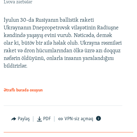
Lvova zərbələr
İyulun 30-da Rusiyanın ballistik raketi
Ukraynanın Dnepropetrovsk vilayətinin Radiuşne
kəndində yaşayış evini vurub. Nəticədə, demək
olar ki, bütöv bir ailə həlak olub. Ukrayna rəsmiləri
raket və dron hücumlarından ölkə üzrə azı doqquz
nəfərin öldüyünü, onlarla insanın yaralandığını
bildirirlər.
Ətraflı burada oxuyun
Paylaş
PDF
VPN-siz açmaq