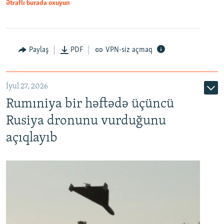
Ətraflı burada oxuyun
Paylaş
PDF
VPN-siz açmaq
İyul 27, 2026
Rumıniya bir həftədə üçüncü
Rusiya dronunu vurduğunu
açıqlayıb