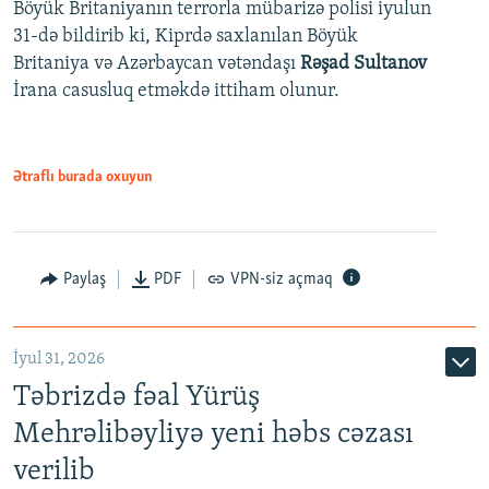
Böyük Britaniyanın terrorla mübarizə polisi iyulun
31-də bildirib ki, Kiprdə saxlanılan Böyük
Britaniya və Azərbaycan vətəndaşı
Rəşad Sultanov
İrana casusluq etməkdə ittiham olunur.
Ətraflı burada oxuyun
Paylaş
PDF
VPN-siz açmaq
İyul 31, 2026
Təbrizdə fəal Yürüş
Mehrəlibəyliyə yeni həbs cəzası
verilib