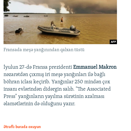
Fransada meşə yanğınından qalxan tüstü
İyulun 27-də Fransa prezidenti
Emmanuel Makron
nəzarətdən çıxmış iri meşə yanğınları ilə bağlı
böhran iclası keçirib. Yanğınlar 250 mindən çox
insanı evlərindən didərgin salıb. "The Associated
Press" yanğınların yayılma sürətinin azalması
əlamətlərinin də olduğunu yazır.
Ətraflı burada oxuyun