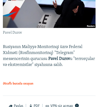
Pavel Durov
Rusiyanın Maliyyə Monitorinqi üzrə Federal
Xidməti (Rosfinmonitorinq) "Telegram"
messencerinin qurucusu
Pavel Durov
u "terrorçular
və ekstremistlər" siyahısına salıb.
Ətraflı burada oxuyun
Paylaş
PDF
VPN-siz açmaq