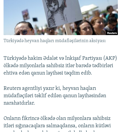
İNFOQRAFIKA
AZƏRBAYCAN ƏDƏBIYYATI KITABXANASI
MISSIYAMIZ
BIZI IZLƏ
KARIKATURA
İSLAM VƏ DEMOKRATIYA
PEŞƏ ETIKASI VƏ JURNALISTIKA STANDARTLARIMIZ
İZ - MƏDƏNIYYƏT PROQRAMI
MATERIALLARIMIZDAN ISTIFADƏ
AZADLIQRADIOSU MOBIL TELEFONUNUZDA
RFE/RL-in bütün saytları
Türkiyədə heyvan haqları müdafiəşilərinin aksiyası
BIZIMLƏ ƏLAQƏ
Türkiyədə hakim Ədalət və İnkişaf Partiyası (AKP)
XƏBƏR BÜLLETENLƏRIMIZ
ölkədə milyonlarla sahibsiz itlər barədə tədbirləri
ehtiva edən qanun layihəsi təqdim edib.
Reuters agentliyi yazır ki, heyvan haqları
müdafiəçiləri təklif edilən qanun layihəsindən
narahatdırlar.
Onların fikrincə ölkədə olan milyonlara sahibsiz
itləri sığınacaqlara salmaqdansa, onların kütləvi