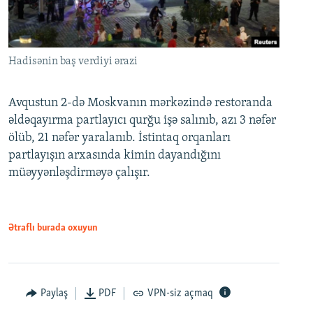
Hadisənin baş verdiyi ərazi
Avqustun 2-də Moskvanın mərkəzində restoranda
əldəqayırma partlayıcı qurğu işə salınıb, azı 3 nəfər
ölüb, 21 nəfər yaralanıb. İstintaq orqanları
partlayışın arxasında kimin dayandığını
müəyyənləşdirməyə çalışır.
Ətraflı burada oxuyun
Paylaş
PDF
VPN-siz açmaq