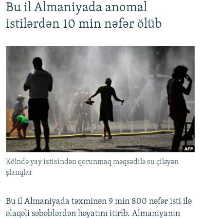
Bu il Almaniyada anomal
istilərdən 10 min nəfər ölüb
Kölndə yay istisindən qorunmaq məqsədilə su çiləyən
şlanqlar
Bu il Almaniyada təxminən 9 min 800 nəfər isti ilə
əlaqəli səbəblərdən həyatını itirib. Almaniyanın