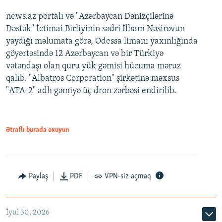
news.az portalı və "Azərbaycan Dənizçilərinə
Dəstək" İctimai Birliyinin sədri İlham Nəsirovun
yaydığı məlumata görə, Odessa limanı yaxınlığında
göyərtəsində 12 Azərbaycan və bir Türkiyə
vətəndaşı olan quru yük gəmisi hücuma məruz
qalıb. "Albatros Corporation" şirkətinə məxsus
"ATA-2" adlı gəmiyə üç dron zərbəsi endirilib.
Ətraflı burada oxuyun
Paylaş
PDF
VPN-siz açmaq
İyul 30, 2026