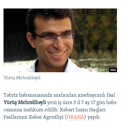
Yürüş Mehrəlibəyli
Təbriz həbsxanasında saxlanılan azərbaycanlı fəal
Yürüş Mehrəlibəyli
yeni iş üzrə 3 il 7 ay 17 gün həbs
cəzasına məhkum edilib. Xəbəri İnsan Haqları
Fəallarının Xəbər Agentliyi (
HRANA
) yayıb.