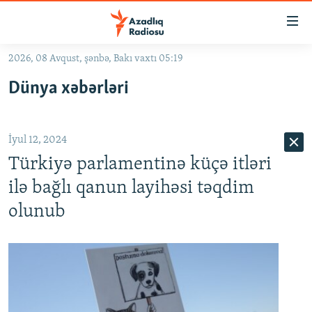
Keçid
linkləri
Əsas
2026, 08 Avqust, şənbə, Bakı vaxtı 05:19
məzmuna
GÜNDƏM
Dünya xəbərləri
qayıt
#İZAHLA
Əsas
KORRUPSIOMETR
naviqasiyaya
İyul 12, 2024
qayıt
#ƏSLINDƏ
Axtarışa
Türkiyə parlamentinə küçə itləri
FƏRQƏ BAX
keç
ilə bağlı qanun layihəsi təqdim
QANUNI DOĞRU
olunub
ARAŞDIRMA
MULTIMEDIA
RADIO ARXIV
VIDEO
HAQQIMIZDA
FOTOQALEREYA
OXU ZALI