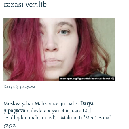
cəzası verilib
Darya Şipaçyova
Moskva şəhər Məhkəməsi jurnalist
Darya
Şipaçyova
nı dövlətə xəyanət işi üzrə 12 il
azadlıqdan məhrum edib. Məlumatı "Mediazona"
yayıb.