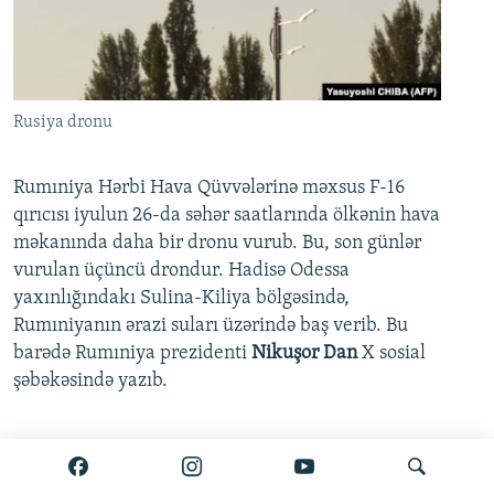
Rusiya dronu
Rumıniya Hərbi Hava Qüvvələrinə məxsus F-16
qırıcısı iyulun 26-da səhər saatlarında ölkənin hava
məkanında daha bir dronu vurub. Bu, son günlər
vurulan üçüncü drondur. Hadisə Odessa
yaxınlığındakı Sulina-Kiliya bölgəsində,
Rumıniyanın ərazi suları üzərində baş verib. Bu
barədə Rumıniya prezidenti
Nikuşor Dan
X sosial
şəbəkəsində yazıb.
Ətraflı burada oxuyun