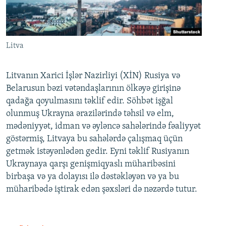
Litva
Litvanın Xarici İşlər Nazirliyi (XİN) Rusiya və
Belarusun bəzi vətəndaşlarının ölkəyə girişinə
qadağa qoyulmasını təklif edir. Söhbət işğal
olunmuş Ukrayna ərazilərində təhsil və elm,
mədəniyyət, idman və əyləncə sahələrində fəaliyyət
göstərmiş, Litvaya bu sahələrdə çalışmaq üçün
getmək istəyənlədən gedir. Eyni təklif Rusiyanın
Ukraynaya qarşı genişmiqyaslı müharibəsini
birbaşa və ya dolayısı ilə dəstəkləyən və ya bu
müharibədə iştirak edən şəxsləri də nəzərdə tutur.