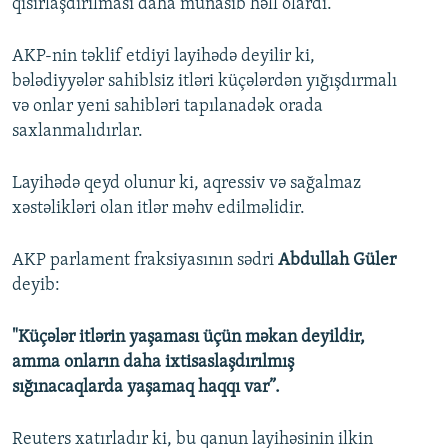
qısırlaşdırılması daha münasib həll olardı.
AKP-nin təklif etdiyi layihədə deyilir ki,
bələdiyyələr sahiblsiz itləri küçələrdən yığışdırmalı
və onlar yeni sahibləri tapılanadək orada
saxlanmalıdırlar.
Layihədə qeyd olunur ki, aqressiv və sağalmaz
xəstəlikləri olan itlər məhv edilməlidir.
AKP parlament fraksiyasının sədri
Abdullah Güler
deyib:
"Küçələr itlərin yaşaması üçün məkan deyildir,
amma onların daha ixtisaslaşdırılmış
sığınacaqlarda yaşamaq haqqı var”.
Reuters xatırladır ki, bu qanun layihəsinin ilkin