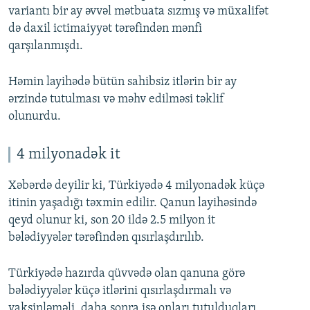
variantı bir ay əvvəl mətbuata sızmış və müxalifət
də daxil ictimaiyyət tərəfindən mənfi
qarşılanmışdı.
Həmin layihədə bütün sahibsiz itlərin bir ay
ərzində tutulması və məhv edilməsi təklif
olunurdu.
4 milyonadək it
Xəbərdə deyilir ki, Türkiyədə 4 milyonadək küçə
itinin yaşadığı təxmin edilir. Qanun layihəsində
qeyd olunur ki, son 20 ildə 2.5 milyon it
bələdiyyələr tərəfindən qısırlaşdırılıb.
Türkiyədə hazırda qüvvədə olan qanuna görə
bələdiyyələr küçə itlərini qısırlaşdırmalı və
vaksinləməli, daha sonra isə onları tutulduqları