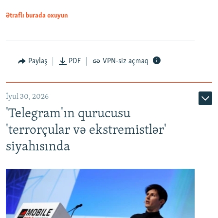
Ətraflı burada oxuyun
Paylaş
PDF
VPN-siz açmaq
İyul 30, 2026
'Telegram'ın qurucusu
'terrorçular və ekstremistlər'
siyahısında