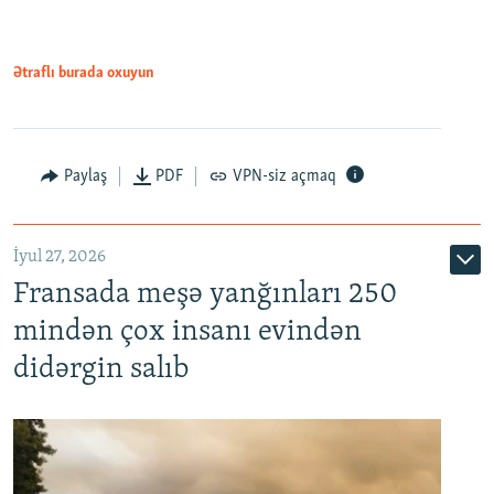
Ətraflı burada oxuyun
Paylaş
PDF
VPN-siz açmaq
İyul 27, 2026
Fransada meşə yanğınları 250
mindən çox insanı evindən
didərgin salıb