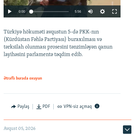
Auto
0:00
5:56
240p
Türkiyə hökuməti avqustun 5-də PKK-nın
360p
(Kürdüstan Fəhlə Partiyası) buraxılması və
480p
Auto
240p
360p
480p
tərksilah olunması prosesini tənzimləyən qanun
720p
layihəsini parlamentə təqdim edib.
720p
1080p
1080p
Ətraflı burada oxuyun
Paylaş
PDF
VPN-siz açmaq
Avqust 05, 2026