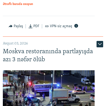
Ətraflı burada oxuyun
Paylaş
PDF
VPN-siz açmaq
Avqust 03, 2026
Moskva restoranında partlayışda
azı 3 nəfər ölüb