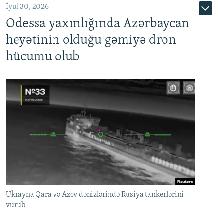
İyul 30, 2026
Odessa yaxınlığında Azərbaycan
heyətinin olduğu gəmiyə dron
hücumu olub
Ukrayna Qara və Azov dənizlərində Rusiya tankerlərini
vurub