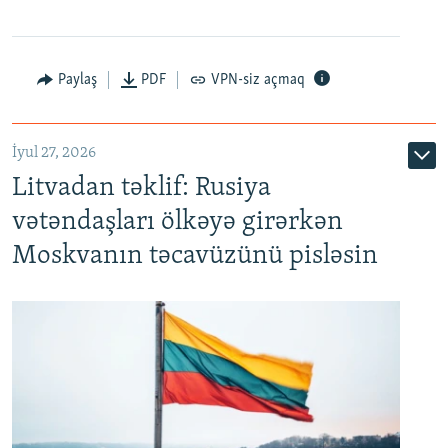
Paylaş
PDF
VPN-siz açmaq
İyul 27, 2026
Litvadan təklif: Rusiya
vətəndaşları ölkəyə girərkən
Moskvanın təcavüzünü pisləsin