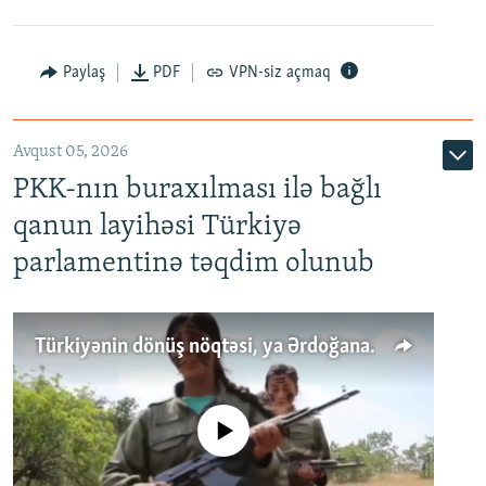
Paylaş
PDF
VPN-siz açmaq
Avqust 05, 2026
PKK-nın buraxılması ilə bağlı
qanun layihəsi Türkiyə
parlamentinə təqdim olunub
Türkiyənin dönüş nöqtəsi, ya Ərdoğana üçüncü şans: PKK ilə qəfil barışıq nə deməkdir?
No media source currently available