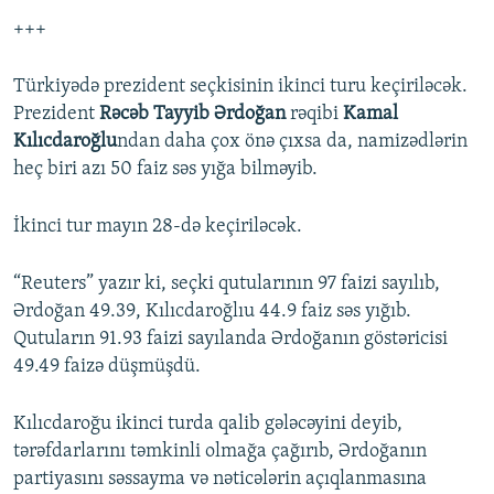
+++
Türkiyədə prezident seçkisinin ikinci turu keçiriləcək.
Prezident
Rəcəb Tayyib Ərdoğan
rəqibi
Kamal
Kılıcdaroğlu
ndan daha çox önə çıxsa da, namizədlərin
heç biri azı 50 faiz səs yığa bilməyib.
İkinci tur mayın 28-də keçiriləcək.
“Reuters” yazır ki, seçki qutularının 97 faizi sayılıb,
Ərdoğan 49.39, Kılıcdaroğlıu 44.9 faiz səs yığıb.
Qutuların 91.93 faizi sayılanda Ərdoğanın göstəricisi
49.49 faizə düşmüşdü.
Kılıcdaroğu ikinci turda qalib gələcəyini deyib,
tərəfdarlarını təmkinli olmağa çağırıb, Ərdoğanın
partiyasını səssayma və nəticələrin açıqlanmasına