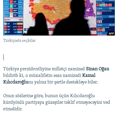
İNFOQRAFIKA
AZƏRBAYCAN ƏDƏBIYYATI KITABXANASI
MISSIYAMIZ
BIZI IZLƏ
KARIKATURA
İSLAM VƏ DEMOKRATIYA
PEŞƏ ETIKASI VƏ JURNALISTIKA STANDARTLARIMIZ
İZ - MƏDƏNIYYƏT PROQRAMI
MATERIALLARIMIZDAN ISTIFADƏ
AZADLIQRADIOSU MOBIL TELEFONUNUZDA
RFE/RL-in bütün saytları
Türkiyədə seçkilər
BIZIMLƏ ƏLAQƏ
XƏBƏR BÜLLETENLƏRIMIZ
Türkiyə prezidentliyinə millətçi namizəd
Sinan Oğan
bildirib ki, o müxalifətin əsas namizədi
Kamal
Kılıcdaroğlu
nu yalnız bir şərtlə dəstəkləyə bilər.
Onun sözlərinə görə, bunun üçün Kılıcdaroğlu
kürdyönlü partiyaya güzəştlər təklif etməyəcəyini vəd
etməlidir.