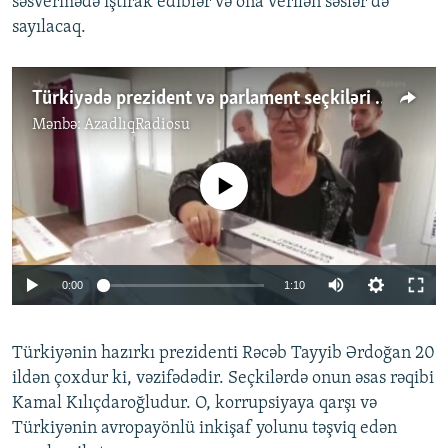
səsvermədə iştirak ediblər və ona verilən səslər də
sayılacaq.
Türkiyədə prezident və parlament seçkiləri keçirilir
Mənbə:
AzadlıqRadiosu
No media source currently available
Auto
0:00
1:10
240p
Türkiyənin hazırkı prezidenti Rəcəb Tayyib Ərdoğan 20
360p
ildən çoxdur ki, vəzifədədir. Seçkilərdə onun əsas rəqibi
Auto
240p
360p
480p
480p
Kamal Kılıçdaroğludur. O, korrupsiyaya qarşı və
720p
Türkiyənin avropayönlü inkişaf yolunu təşviq edən
720p
1080p