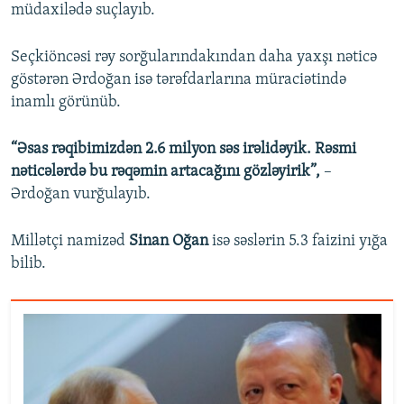
müdaxilədə suçlayıb.
Seçkiöncəsi rəy sorğularındakından daha yaxşı nəticə
göstərən Ərdoğan isə tərəfdarlarına müraciətində
inamlı görünüb.
“Əsas rəqibimizdən 2.6 milyon səs irəlidəyik. Rəsmi
nəticələrdə bu rəqəmin artacağını gözləyirik”,
–
Ərdoğan vurğulayıb.
Millətçi namizəd
Sinan Oğan
isə səslərin 5.3 faizini yığa
bilib.