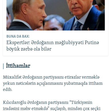
BUNA DA BAX:
Ekspertlər: Ərdoğanın məğlubiyyəti Putinə
böyük zərbə ola bilər
İttihamlar
Müxalifət Ərdoğanın partiyasını etirazlar verməklə
yekun nəticələrin açıqlanmasını yubatmaqda ittiham
edib.
Kılıcdaroğlu Ərdoğanın partiyasını “Türkiyənin
iradəsini məhv etməkdə” suçlayıb, mindən çox seçki