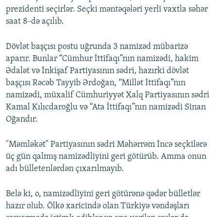
prezidenti seçirlər. Seçki məntəqələri yerli vaxtla səhər
1080p
saat 8-də açılıb.
Dövlət başçısı postu uğrunda 3 namizəd mübarizə
aparır. Bunlar “Cümhur İttifaqı”nın namizədi, hakim
Ədalət və İnkişaf Partiyasının sədri, hazırki dövlət
başçısı Rəcəb Tayyib Ərdoğan, “Millət İttifaqı”nın
namizədi, müxalif Cümhuriyyət Xalq Partiyasının sədri
Kamal Kılıcdaroğlu və “Ata İttifaqı”nın namizədi Sinan
Oğandır.
"Məmləkət" Partiyasının sədri Məhərrəm İncə seçkilərə
üç gün qalmış namizədliyini geri götürüb. Amma onun
adı bülletenlərdən çıxarılmayıb.
Belə ki, o, namizədliyini geri götürənə qədər bülletlər
hazır olub. Ölkə xaricində olan Türkiyə vəndəşları