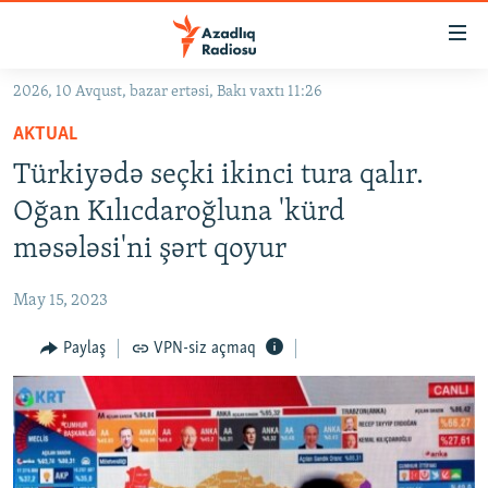
Keçid
linkləri
Əsas
2026, 10 Avqust, bazar ertəsi, Bakı vaxtı 11:26
məzmuna
GÜNDƏM
AKTUAL
qayıt
#İZAHLA
Əsas
Türkiyədə seçki ikinci tura qalır.
KORRUPSIOMETR
naviqasiyaya
Oğan Kılıcdaroğluna 'kürd
qayıt
#ƏSLINDƏ
məsələsi'ni şərt qoyur
Axtarışa
FƏRQƏ BAX
keç
May 15, 2023
QANUNI DOĞRU
Paylaş
VPN-siz açmaq
ARAŞDIRMA
MULTIMEDIA
RADIO ARXIV
VIDEO
HAQQIMIZDA
FOTOQALEREYA
OXU ZALI