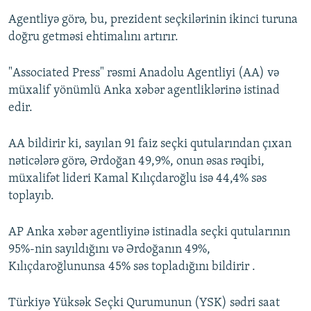
Agentliyə görə, bu, prezident seçkilərinin ikinci turuna
doğru getməsi ehtimalını artırır.
"Associated Press" rəsmi Anadolu Agentliyi (AA) və
müxalif yönümlü Anka xəbər agentliklərinə istinad
edir.
AA bildirir ki, sayılan 91 faiz seçki qutularından çıxan
nəticələrə görə, Ərdoğan 49,9%, onun əsas rəqibi,
müxalifət lideri Kamal Kılıçdaroğlu isə 44,4% səs
toplayıb.
AP Anka xəbər agentliyinə istinadla seçki qutularının
95%-nin sayıldığını və Ərdoğanın 49%,
Kılıçdaroğlununsa 45% səs topladığını bildirir .
Türkiyə Yüksək Seçki Qurumunun (YSK) sədri saat