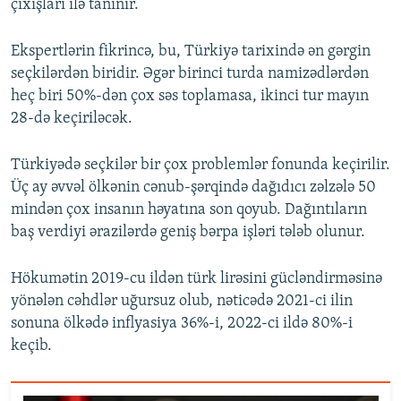
çıxışları ilə tanınır.
1080p
Ekspertlərin fikrincə, bu, Türkiyə tarixində ən gərgin
seçkilərdən biridir. Əgər birinci turda namizədlərdən
heç biri 50%-dən çox səs toplamasa, ikinci tur mayın
28-də keçiriləcək.
Türkiyədə seçkilər bir çox problemlər fonunda keçirilir.
Üç ay əvvəl ölkənin cənub-şərqində dağıdıcı zəlzələ 50
mindən çox insanın həyatına son qoyub. Dağıntıların
baş verdiyi ərazilərdə geniş bərpa işləri tələb olunur.
Hökumətin 2019-cu ildən türk lirəsini gücləndirməsinə
yönələn cəhdlər uğursuz olub, nəticədə 2021-ci ilin
sonuna ölkədə inflyasiya 36%-i, 2022-ci ildə 80%-i
keçib.