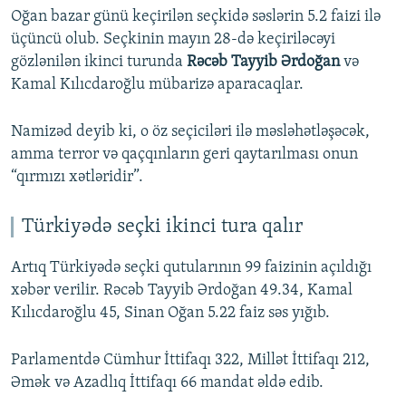
Oğan bazar günü keçirilən seçkidə səslərin 5.2 faizi ilə
üçüncü olub. Seçkinin mayın 28-də keçiriləcəyi
gözlənilən ikinci turunda
Rəcəb Tayyib Ərdoğan
və
Kamal Kılıcdaroğlu mübarizə aparacaqlar.
Namizəd deyib ki, o öz seçiciləri ilə məsləhətləşəcək,
amma terror və qaçqınların geri qaytarılması onun
“qırmızı xətləridir”.
Türkiyədə seçki ikinci tura qalır
Artıq Türkiyədə seçki qutularının 99 faizinin açıldığı
xəbər verilir. Rəcəb Tayyib Ərdoğan 49.34, Kamal
Kılıcdaroğlu 45, Sinan Oğan 5.22 faiz səs yığıb.
Parlamentdə Cümhur İttifaqı 322, Millət İttifaqı 212,
Əmək və Azadlıq İttifaqı 66 mandat əldə edib.