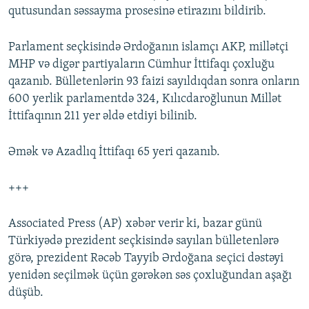
qutusundan səssayma prosesinə etirazını bildirib.
Parlament seçkisində Ərdoğanın islamçı AKP, millətçi
MHP və digər partiyaların Cümhur İttifaqı çoxluğu
qazanıb. Bülletenlərin 93 faizi sayıldıqdan sonra onların
600 yerlik parlamentdə 324, Kılıcdaroğlunun Millət
İttifaqının 211 yer əldə etdiyi bilinib.
Əmək və Azadlıq İttifaqı 65 yeri qazanıb.
+++
Associated Press (AP) xəbər verir ki, bazar günü
Türkiyədə prezident seçkisində sayılan bülletenlərə
görə, prezident Rəcəb Tayyib Ərdoğana seçici dəstəyi
yenidən seçilmək üçün gərəkən səs çoxluğundan aşağı
düşüb.