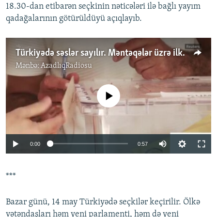
18.30-dan etibarən seçkinin nəticələri ilə bağlı yayım
qadağalarının götürüldüyü açıqlayıb.
Türkiyədə səslər sayılır. Məntəqələr üzrə ilkin nəticələr açıqlanır
Mənbə:
AzadlıqRadiosu
No media source currently available
Auto
0:00
0:57
240p
***
360p
Auto
240p
360p
480p
480p
Bazar günü, 14 may Türkiyədə seçkilər keçirilir. Ölkə
720p
vətəndaşları həm yeni parlamenti, həm də yeni
720p
1080p