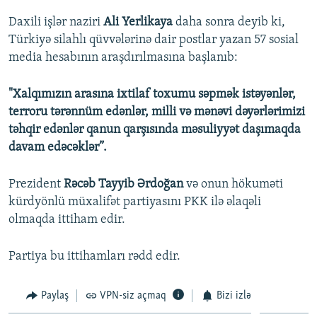
Daxili işlər naziri
Ali Yerlikaya
daha sonra deyib ki,
Türkiyə silahlı qüvvələrinə dair postlar yazan 57 sosial
media hesabının araşdırılmasına başlanıb:
"Xalqımızın arasına ixtilaf toxumu səpmək istəyənlər,
terroru tərənnüm edənlər, milli və mənəvi dəyərlərimizi
təhqir edənlər qanun qarşısında məsuliyyət daşımaqda
davam edəcəklər”.
Prezident
Rəcəb Tayyib Ərdoğan
və onun hökuməti
kürdyönlü müxalifət partiyasını PKK ilə əlaqəli
olmaqda ittiham edir.
Partiya bu ittihamları rədd edir.
Paylaş
VPN-siz açmaq
Bizi izlə