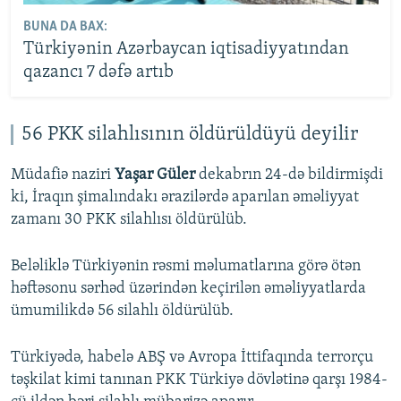
BUNA DA BAX:
Türkiyənin Azərbaycan iqtisadiyyatından
qazancı 7 dəfə artıb
56 PKK silahlısının öldürüldüyü deyilir
Müdafiə naziri
Yaşar Güler
dekabrın 24-də bildirmişdi
ki, İraqın şimalındakı ərazilərdə aparılan əməliyyat
zamanı 30 PKK silahlısı öldürülüb.
Beləliklə Türkiyənin rəsmi məlumatlarına görə ötən
həftəsonu sərhəd üzərindən keçirilən əməliyyatlarda
ümumilikdə 56 silahlı öldürülüb.
Türkiyədə, habelə ABŞ və Avropa İttifaqında terrorçu
təşkilat kimi tanınan PKK Türkiyə dövlətinə qarşı 1984-