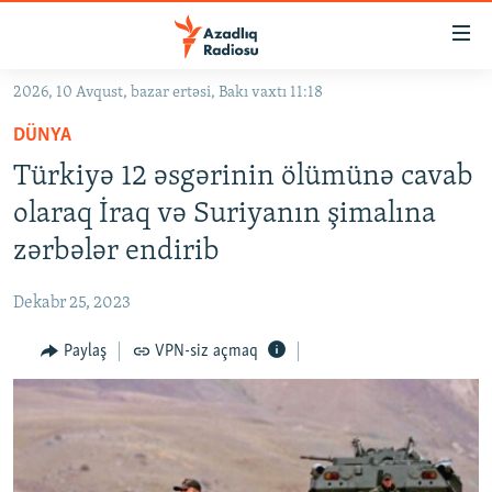
Keçid
linkləri
Əsas
2026, 10 Avqust, bazar ertəsi, Bakı vaxtı 11:18
məzmuna
GÜNDƏM
DÜNYA
qayıt
#İZAHLA
Əsas
Türkiyə 12 əsgərinin ölümünə cavab
KORRUPSIOMETR
naviqasiyaya
olaraq İraq və Suriyanın şimalına
qayıt
#ƏSLINDƏ
zərbələr endirib
Axtarışa
FƏRQƏ BAX
keç
Dekabr 25, 2023
QANUNI DOĞRU
Paylaş
VPN-siz açmaq
ARAŞDIRMA
MULTIMEDIA
RADIO ARXIV
VIDEO
HAQQIMIZDA
FOTOQALEREYA
OXU ZALI