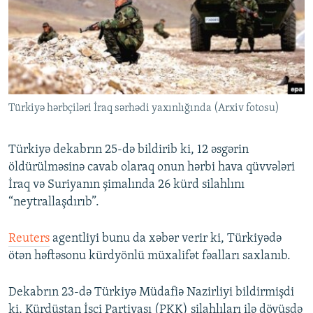
İNFOQRAFIKA
AZƏRBAYCAN ƏDƏBIYYATI KITABXANASI
MISSIYAMIZ
BIZI IZLƏ
KARIKATURA
İSLAM VƏ DEMOKRATIYA
PEŞƏ ETIKASI VƏ JURNALISTIKA STANDARTLARIMIZ
İZ - MƏDƏNIYYƏT PROQRAMI
MATERIALLARIMIZDAN ISTIFADƏ
AZADLIQRADIOSU MOBIL TELEFONUNUZDA
RFE/RL-in bütün saytları
Türkiyə hərbçiləri İraq sərhədi yaxınlığında (Arxiv fotosu)
BIZIMLƏ ƏLAQƏ
XƏBƏR BÜLLETENLƏRIMIZ
Türkiyə dekabrın 25-də bildirib ki, 12 əsgərin
öldürülməsinə cavab olaraq onun hərbi hava qüvvələri
İraq və Suriyanın şimalında 26 kürd silahlını
“neytrallaşdırıb”.
Reuters
agentliyi bunu da xəbər verir ki, Türkiyədə
ötən həftəsonu kürdyönlü müxalifət fəalları saxlanıb.
Dekabrın 23-də Türkiyə Müdafiə Nazirliyi bildirmişdi
ki, Kürdüstan İşçi Partiyası (PKK) silahlıları ilə döyüşdə