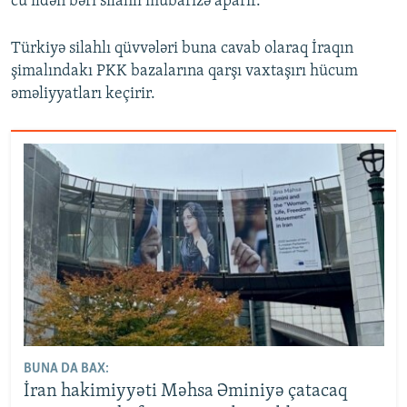
cü ildən bəri silahlı mübarizə aparır.
Türkiyə silahlı qüvvələri buna cavab olaraq İraqın
şimalındakı PKK bazalarına qarşı vaxtaşırı hücum
əməliyyatları keçirir.
BUNA DA BAX:
İran hakimiyyəti Məhsa Əminiyə çatacaq