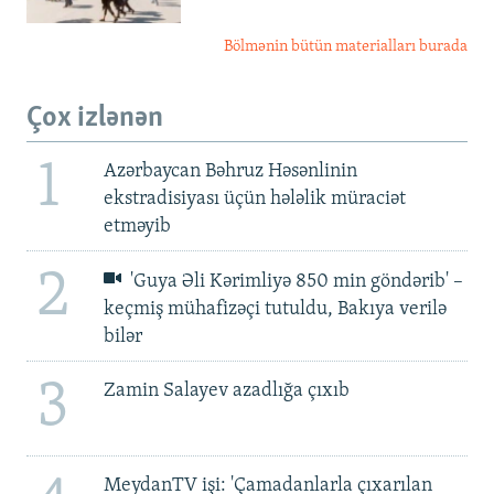
Bölmənin bütün materialları burada
Çox izlənən
1
Azərbaycan Bəhruz Həsənlinin
ekstradisiyası üçün hələlik müraciət
etməyib
2
'Guya Əli Kərimliyə 850 min göndərib' –
keçmiş mühafizəçi tutuldu, Bakıya verilə
bilər
3
Zamin Salayev azadlığa çıxıb
MeydanTV işi: 'Çamadanlarla çıxarılan