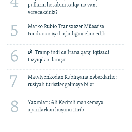
4
pulların hesabını xalqa nə vaxt
verəcəksiniz?'
5
Marko Rubio Transxəzər Müəssisə
Fondunun işə başladığını elan edib
6
Tramp indi də İrana qarşı iqtisadi
təzyiqdən danışır
7
Matviyenkodan Rubinyana xəbərdarlıq:
rusiyalı turistlər gəlməyə bilər
8
Yaxınları: Əli Kərimli məhkəməyə
aparılarkən huşunu itirib