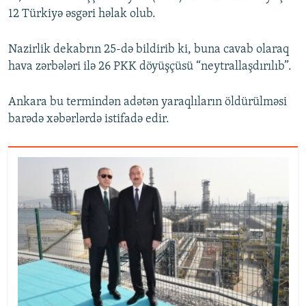
12 Türkiyə əsgəri həlak olub.
Nazirlik dekabrın 25-də bildirib ki, buna cavab olaraq
hava zərbələri ilə 26 PKK döyüşçüsü “neytrallaşdırılıb”.
Ankara bu termindən adətən yaraqlıların öldürülməsi
barədə xəbərlərdə istifadə edir.