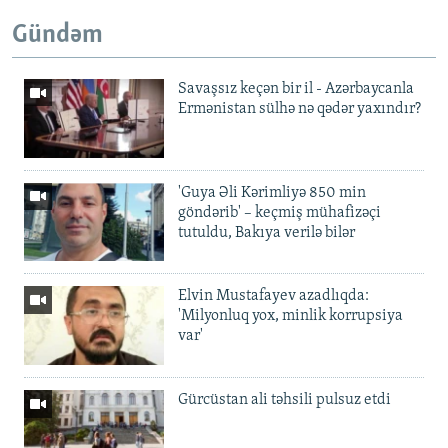
Gündəm
Savaşsız keçən bir il - Azərbaycanla
Ermənistan sülhə nə qədər yaxındır?
'Guya Əli Kərimliyə 850 min
göndərib' – keçmiş mühafizəçi
tutuldu, Bakıya verilə bilər
Elvin Mustafayev azadlıqda:
'Milyonluq yox, minlik korrupsiya
var'
Gürcüstan ali təhsili pulsuz etdi