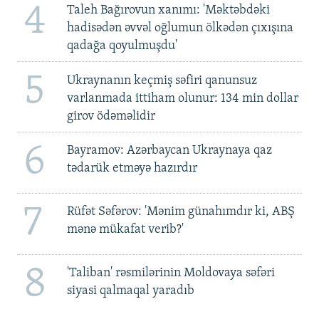
4
Taleh Bağırovun xanımı: 'Məktəbdəki
hadisədən əvvəl oğlumun ölkədən çıxışına
qadağa qoyulmuşdu'
5
Ukraynanın keçmiş səfiri qanunsuz
varlanmada ittiham olunur: 134 min dollar
girov ödəməlidir
6
Bayramov: Azərbaycan Ukraynaya qaz
tədarük etməyə hazırdır
7
Rüfət Səfərov: 'Mənim günahımdır ki, ABŞ
mənə mükafat verib?'
8
'Taliban' rəsmilərinin Moldovaya səfəri
siyasi qalmaqal yaradıb