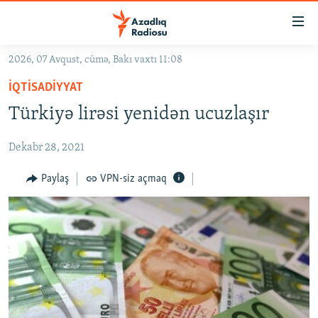
Keçid
linkləri
Əsas
2026, 07 Avqust, cümə, Bakı vaxtı 11:08
məzmuna
GÜNDƏM
İQTISADIYYAT
qayıt
#İZAHLA
Əsas
Türkiyə lirəsi yenidən ucuzlaşır
KORRUPSIOMETR
naviqasiyaya
qayıt
Dekabr 28, 2021
#ƏSLINDƏ
Axtarışa
FƏRQƏ BAX
Paylaş
VPN-siz açmaq
keç
QANUNI DOĞRU
ARAŞDIRMA
MULTIMEDIA
RADIO ARXIV
VIDEO
HAQQIMIZDA
FOTOQALEREYA
OXU ZALI