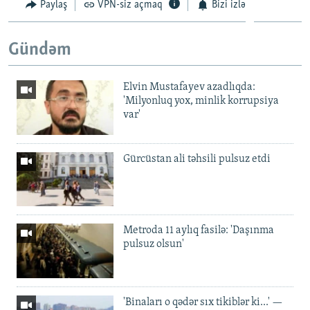
Paylaş
VPN-siz açmaq
Bizi izlə
Gündəm
Elvin Mustafayev azadlıqda:
'Milyonluq yox, minlik korrupsiya
var'
Gürcüstan ali təhsili pulsuz etdi
Metroda 11 aylıq fasilə: 'Daşınma
pulsuz olsun'
'Binaları o qədər sıx tikiblər ki...' —