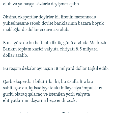
olub və ya başqa sözlərlə dəyişməz qalıb.
Əksinə, ekspertlər deyirlər ki, lirənin məzənnədə
yüksəlməsinə səbəb dövlət banklarının bazara böyük
məbləğlərdə dollar çıxarması olub.
Buna görə də bu həftənin ilk üç günü ərzində Mərkəzin
Bankın toplam xarici valyuta ehtiyatı 8.5 milyard
dollar azalıb.
Bu rəqəm dekabr ayı üçün 18 milyard dollar təşkil edib.
Qərb ekspertləri bildirirlər ki, bu üsulla lirə lap
sabitləşsə də, iqtisadiyyatdakı inflayasiya impulsları
güclü olaraq qalacaq və istənilən yerli valyuta
ehtiyatlarının dəyərini heçə endirəcək.