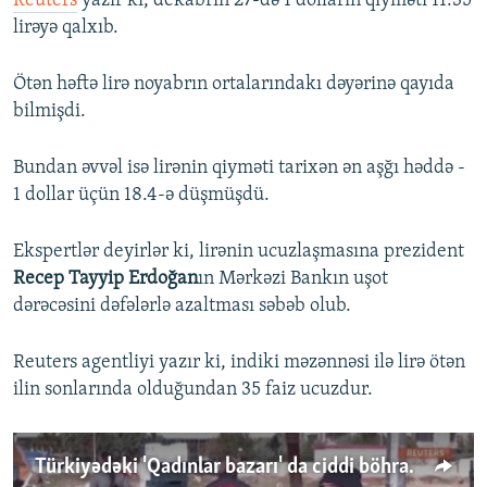
Reuters
yazır ki, dekabrın 27-də 1 dolların qiyməti 11.35
lirəyə qalxıb.
Ötən həftə lirə noyabrın ortalarındakı dəyərinə qayıda
bilmişdi.
Bundan əvvəl isə lirənin qiyməti tarixən ən aşğı həddə -
1 dollar üçün 18.4-ə düşmüşdü.
Ekspertlər deyirlər ki, lirənin ucuzlaşmasına prezident
Recep Tayyip Erdoğan
ın Mərkəzi Bankın uşot
dərəcəsini dəfələrlə azaltması səbəb olub.
Reuters agentliyi yazır ki, indiki məzənnəsi ilə lirə ötən
ilin sonlarında olduğundan 35 faiz ucuzdur.
Türkiyədəki 'Qadınlar bazarı' da ciddi böhranla üzləşib