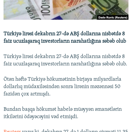
İNFOQRAFIKA
AZƏRBAYCAN ƏDƏBIYYATI KITABXANASI
MISSIYAMIZ
BIZI IZLƏ
KARIKATURA
İSLAM VƏ DEMOKRATIYA
PEŞƏ ETIKASI VƏ JURNALISTIKA STANDARTLARIMIZ
İZ - MƏDƏNIYYƏT PROQRAMI
MATERIALLARIMIZDAN ISTIFADƏ
Türkiyə lirəsi dekabrın 27-də ABŞ dollarına nisbətdə 8
AZADLIQRADIOSU MOBIL TELEFONUNUZDA
RFE/RL-in bütün saytları
faiz ucuzlaşaraq investorların narahatlığına səbəb olub
BIZIMLƏ ƏLAQƏ
Türkiyə lirəsi dekabrın 27-də ABŞ dollarına nisbətdə 8
XƏBƏR BÜLLETENLƏRIMIZ
faiz ucuzlaşaraq investorların narahatlığına səbəb olub.
Ötən həftə Türkiyə hökumətinin birjaya milyardlarla
dollarlıq müdaxiləsindən sonra lirənin məzənnəsi 50
fazidən çox artmışdı.
Bundan başqa hökumət habelə müəyyən əmanətlərin
itkilərini ödəyəcəyini vəd etmişdi.