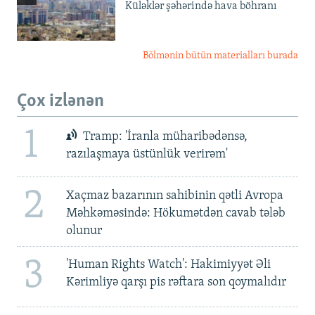
Küləklər şəhərində hava böhranı
Bölmənin bütün materialları burada
Çox izlənən
1
Tramp: 'İranla müharibədənsə,
razılaşmaya üstünlük verirəm'
2
Xaçmaz bazarının sahibinin qətli Avropa
Məhkəməsində: Hökumətdən cavab tələb
olunur
3
'Human Rights Watch': Hakimiyyət Əli
Kərimliyə qarşı pis rəftara son qoymalıdır