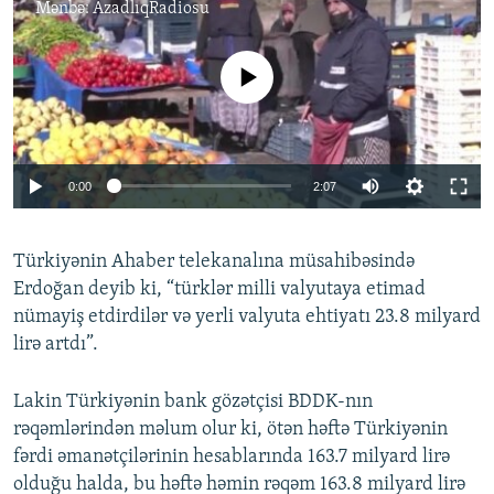
Mənbə:
AzadlıqRadiosu
No media source currently available
Auto
0:00
2:07
240p
Türkiyənin Ahaber telekanalına müsahibəsində
360p
Erdoğan deyib ki, “türklər milli valyutaya etimad
Auto
240p
360p
480p
480p
nümayiş etdirdilər və yerli valyuta ehtiyatı 23.8 milyard
720p
lirə artdı”.
720p
1080p
1080p
Lakin Türkiyənin bank gözətçisi BDDK-nın
rəqəmlərindən məlum olur ki, ötən həftə Türkiyənin
fərdi əmanətçilərinin hesablarında 163.7 milyard lirə
olduğu halda, bu həftə həmin rəqəm 163.8 milyard lirə