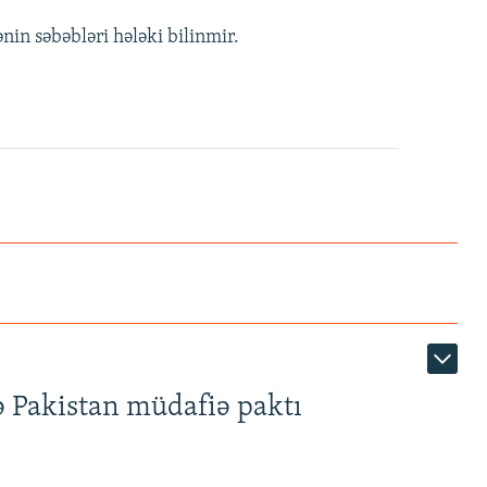
in səbəbləri hələki bilinmir.
ə Pakistan müdafiə paktı