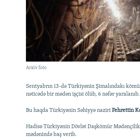
İNFOQRAFIKA
AZƏRBAYCAN ƏDƏBIYYATI KITABXANASI
MISSIYAMIZ
KARIKATURA
İSLAM VƏ DEMOKRATIYA
PEŞƏ ETIKASI VƏ JURNALISTIKA
STANDARTLARIMIZ
İZ - MƏDƏNIYYƏT PROQRAMI
MATERIALLARIMIZDAN ISTIFADƏ
AZADLIQRADIOSU MOBIL TELEFONUNUZDA
BIZIMLƏ ƏLAQƏ
XƏBƏR BÜLLETENLƏRIMIZ
Arxiv foto
Sentyabrın 13-də Türkiyənin Şimalındakı kömür
nəticədə bir mədən işçisi ölüb, 6 nəfər yaralanıb.
Bu haqda Türkiyənin Səhiyyə naziri
Fehrettin K
Hadisə Türkiyənin Dövlət Daşkömür Mədənçili
mədənində baş verib.