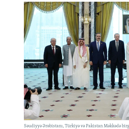
Səudiyyə Ərəbistanı, Türkiyə və Pakistan Məkkədə birg