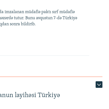
nda imzalanan müdafiə paktı sırf müdafiə
i nəzərdə tutur. Bunu avqustun 7-də Türkiyə
qdan sonra bildirib.
anun layihəsi Türkiyə