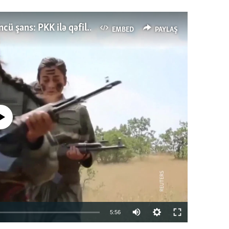
Türkiyənin dönüş nöqtəsi, ya Ərdoğana üçüncü şans: PKK ilə qəfil barışıq nə deməkdir?
EMBED
PAYLAŞ
currently available
Auto
5:56
240p