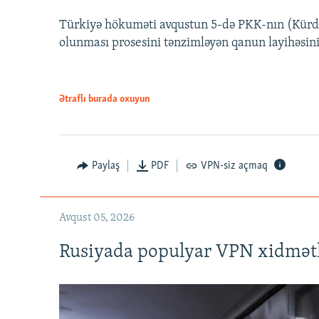
Türkiyə hökuməti avqustun 5-də PKK-nın (Kürdüs
olunması prosesini tənzimləyən qanun layihəsin
Ətraflı burada oxuyun
Auto
240p
720p
Paylaş
PDF
VPN-siz açmaq
Avqust 05, 2026
Rusiyada populyar VPN xidmətl