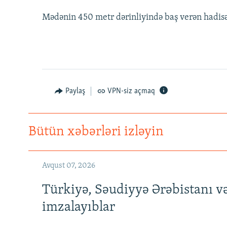
Mədənin 450 metr dərinliyində baş verən hadisən
Paylaş
VPN-siz açmaq
Bütün xəbərləri izləyin
Avqust 07, 2026
Türkiyə, Səudiyyə Ərəbistanı v
imzalayıblar