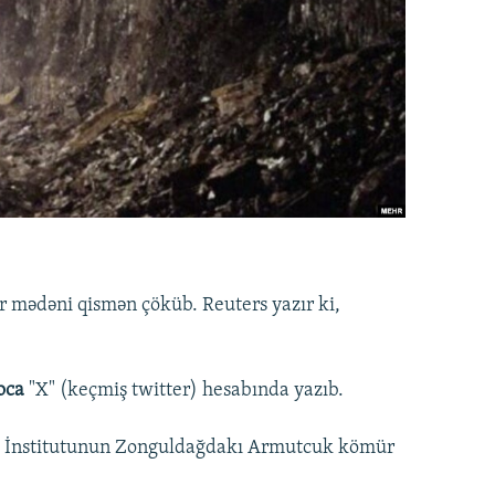
 mədəni qismən çöküb. Reuters yazır ki,
oca
"X" (keçmiş twitter) hesabında yazıb.
k İnstitutunun Zonguldağdakı Armutcuk kömür