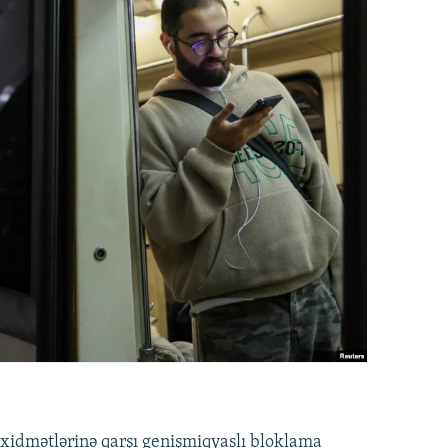
idmətlərinə qarşı genişmiqyaslı bloklama