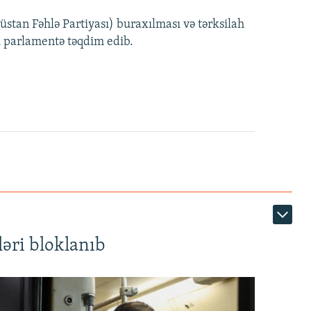
EMBED
PAYLAŞ
tan Fəhlə Partiyası) buraxılması və tərksilah
360p
i parlamentə təqdim edib.
480p
720p
1080p
360p
480p
1080p
əri bloklanıb