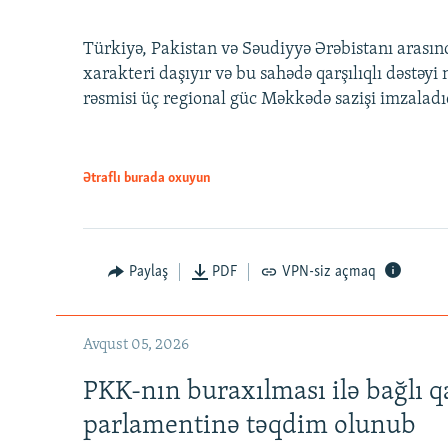
Türkiyə, Pakistan və Səudiyyə Ərəbistanı arası
xarakteri daşıyır və bu sahədə qarşılıqlı dəstəy
rəsmisi üç regional güc Məkkədə sazişi imzaladı
Ətraflı burada oxuyun
Paylaş
PDF
VPN-siz açmaq
Avqust 05, 2026
PKK-nın buraxılması ilə bağlı q
parlamentinə təqdim olunub