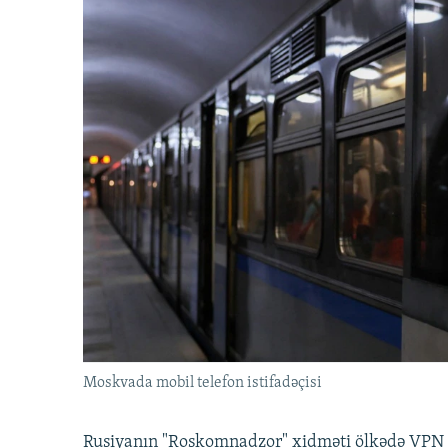
Moskvada mobil telefon istifadəçisi
Rusiyanın "Roskomnadzor" xidməti ölkədə VPN x