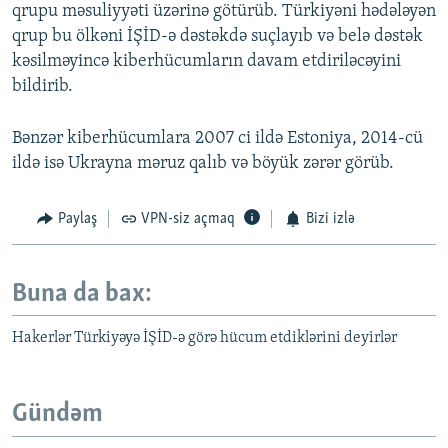
qrupu məsuliyyəti üzərinə götürüb. Türkiyəni hədələyən
qrup bu ölkəni İŞİD-ə dəstəkdə suçlayıb və belə dəstək
kəsilməyincə kiberhücumların davam etdiriləcəyini
bildirib.
Bənzər kiberhücumlara 2007 ci ildə Estoniya, 2014-cü
ildə isə Ukrayna məruz qalıb və böyük zərər görüb.
Paylaş
VPN-siz açmaq
Bizi izlə
Buna da bax:
Hakerlər Türkiyəyə İŞİD-ə görə hücum etdiklərini deyirlər
Gündəm