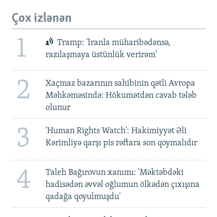
Çox izlənən
1
Tramp: 'İranla müharibədənsə,
razılaşmaya üstünlük verirəm'
2
Xaçmaz bazarının sahibinin qətli Avropa
Məhkəməsində: Hökumətdən cavab tələb
olunur
3
'Human Rights Watch': Hakimiyyət Əli
Kərimliyə qarşı pis rəftara son qoymalıdır
4
Taleh Bağırovun xanımı: 'Məktəbdəki
hadisədən əvvəl oğlumun ölkədən çıxışına
qadağa qoyulmuşdu'