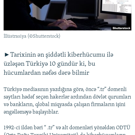
İNFOQRAFIKA
AZƏRBAYCAN ƏDƏBIYYATI KITABXANASI
MISSIYAMIZ
BIZI IZLƏ
KARIKATURA
İSLAM VƏ DEMOKRATIYA
PEŞƏ ETIKASI VƏ JURNALISTIKA STANDARTLARIMIZ
İZ - MƏDƏNIYYƏT PROQRAMI
MATERIALLARIMIZDAN ISTIFADƏ
İllüstrasiya (©Shutterstock)
AZADLIQRADIOSU MOBIL TELEFONUNUZDA
RFE/RL-in bütün saytları
BIZIMLƏ ƏLAQƏ
►Tarixinin ən şiddətli kiberhücumu ilə
XƏBƏR BÜLLETENLƏRIMIZ
üzləşən Türkiyə 10 gündür ki, bu
hücumlardan nəfəs dərə bilmir
Türkiyə mediasının yazdığına görə, öncə “.tr” domenli
saytları hədəf seçən hakerlər ardından dövlət qurumları
və bankların, qlobal miqyasda çalışan firmaların işini
əngəlləməyə başlayıblar.
1992-ci ildən bəri “ .tr” və alt domenləri yönəldən ODTÜ