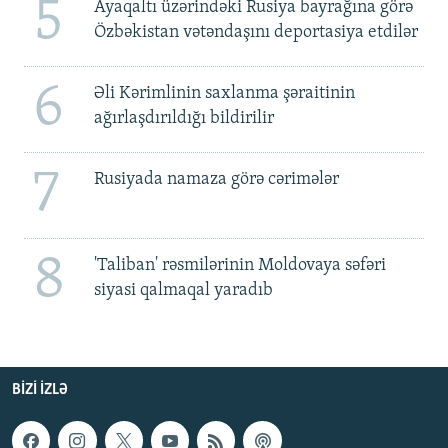
5
Ayaqaltı üzərindəki Rusiya bayrağına görə
Özbəkistan vətəndaşını deportasiya etdilər
6
Əli Kərimlinin saxlanma şəraitinin
ağırlaşdırıldığı bildirilir
7
Rusiyada namaza görə cərimələr
8
'Taliban' rəsmilərinin Moldovaya səfəri
siyasi qalmaqal yaradıb
BIZI IZLƏ