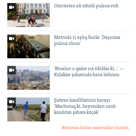
Gürcüstan ali təhsili pulsuz etdi
Metroda 11 aylıq fasilə: 'Daşınma
pulsuz olsun'
'Binaları o qədər sıx tikiblər ki...' —
Küləklər şəhərində hava böhranı
Şabran kəndlilərinin harayı:
'Məcburuq ki, heyvanları satıb
kənddən şəhərə köçək'
Bölmənin bütün materialları burada