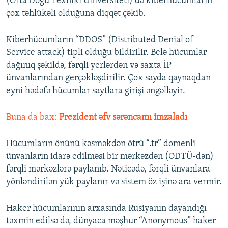
(Orta Doğu Texniki Universiteti) də kiberhücumların
çox təhlükəli olduğuna diqqət çəkib.
Kiberhücumların “DDOS” (Distributed Denial of
Service attack) tipli olduğu bildirilir. Belə hücumlar
dağınıq şəkildə, fərqli yerlərdən və saxta İP
ünvanlarından gerçəkləşdirilir. Çox sayda qaynaqdan
eyni hədəfə hücumlar saytlara girişi əngəlləyir.
Buna da bax:
Prezident əfv sərəncamı imzaladı
Hücumların önünü kəsməkdən ötrü “.tr” domenli
ünvanların idarə edilməsi bir mərkəzdən (ODTÜ-dən)
fərqli mərkəzlərə paylanıb. Nəticədə, fərqli ünvanlara
yönləndirilən yük paylanır və sistem öz işinə ara vermir.
Haker hücumlarının arxasında Rusiyanın dayandığı
təxmin edilsə də, dünyaca məşhur “Anonymous” haker