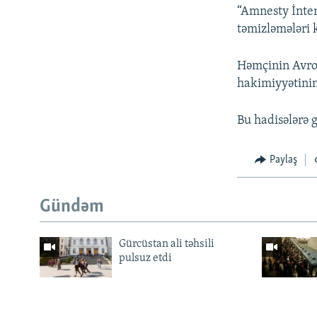
“Amnesty İnter
təmizləmələri k
Həmçinin Avrop
hakimiyyətinin 
Bu hadisələrə g
Paylaş
Gündəm
Gürcüstan ali təhsili
pulsuz etdi