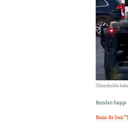
Tİstanbulda həbs
Bundan başqa 1
Buna da bax:"T