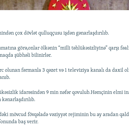
indən çox dövlət qulluqçusu işdən gənarlaşdırılıb.
atına görə,onlar ölkənin “milli təhlükəsizliyinə” qarşı fəal
maqda şübhəli bilinirlər.
rc olunan fərmanla 3 qəzet və 1 televiziya kanalı da daxil o
anıb.
ükəsizlik idarəsindən 9 min nəfər qovulub.Həmçinin elmi ins
 kənarlaşdırılıb.
əki mövcud fövqəladə vəziyyət rejiminin bu ay aradan qald
nunda baş verir.