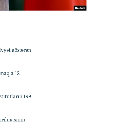
iyyət göstərən
lmaqla 12
titutların 199
ırılmasının