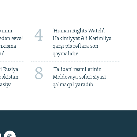
4
anımı:
'Human Rights Watch':
ədən əvvəl
Hakimiyyət Əli Kərimliyə
ıxışına
qarşı pis rəftara son
u'
qoymalıdır
8
i Rusiya
'Taliban' rəsmilərinin
bəkistan
Moldovaya səfəri siyasi
asiya
qalmaqal yaradıb