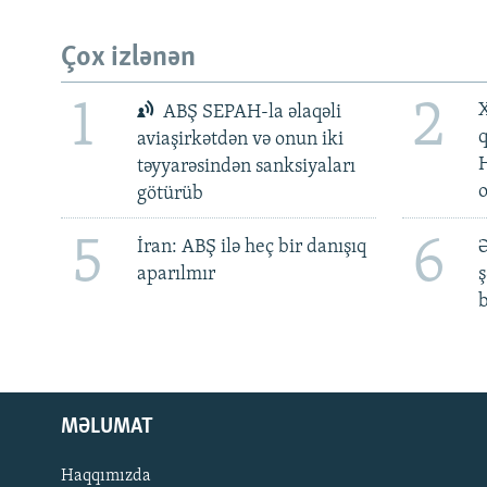
Çox izlənən
1
2
X
ABŞ SEPAH-la əlaqəli
aviaşirkətdən və onun iki
təyyarəsindən sanksiyaları
götürüb
5
6
İran: ABŞ ilə heç bir danışıq
Ə
aparılmır
ş
b
MƏLUMAT
Haqqımızda