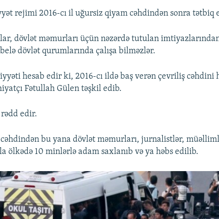
yət rejimi 2016-cı il uğursiz qiyam cəhdindən sonra tətbiq e
nlar, dövlət məmurları üçün nəzərdə tutulan imtiyazların
 belə dövlət qurumlarında çalışa bilməzlər.
yyəti hesab edir ki, 2016-cı ildə baş verən çevriliş cəhdini
iyatçı Fətullah Gülen təşkil edib.
 rədd edir.
 cəhdindən bu yana dövlət məmurları, jurnalistlər, müəlliml
la ölkədə 10 minlərlə adam saxlanıb və ya həbs edilib.