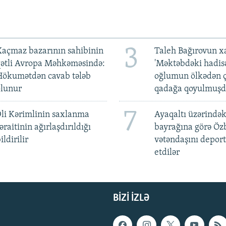
3
açmaz bazarının sahibinin
Taleh Bağırovun x
qətli Avropa Məhkəməsində:
'Məktəbdəki hadis
Hökumətdən cavab tələb
oğlumun ölkədən ç
olunur
qadağa qoyulmuşd
7
li Kərimlinin saxlanma
Ayaqaltı üzərindək
əraitinin ağırlaşdırıldığı
bayrağına görə Öz
ildirilir
vətəndaşını deport
etdilər
BIZI IZLƏ