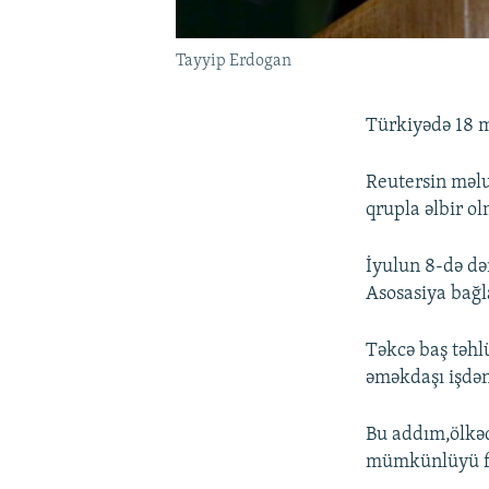
Tayyip Erdogan
Türkiyədə 18 m
Reutersin məlum
qrupla əlbir ol
İyulun 8-də də
Asosasiya bağl
Təkcə baş təhl
əməkdaşı işdən
Bu addım,ölkəd
mümkünlüyü fo