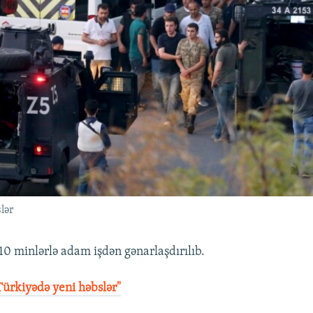
lər
0 minlərlə adam işdən gənarlaşdırılıb.
ürkiyədə yeni həbslər"