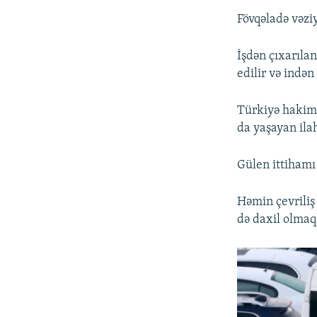
Fövqəladə vəziy
İşdən çıxarıla
edilir və indən
Türkiyə hakimi
da yaşayan ilah
Gülen ittihamı
Həmin çevriliş
də daxil olmaq