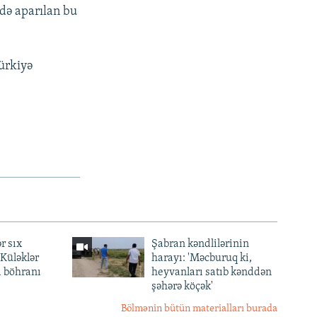
ədə aparılan bu
ürkiyə
r sıx
Şabran kəndlilərinin
— Küləklər
harayı: 'Məcburuq ki,
a böhranı
heyvanları satıb kənddən
şəhərə köçək'
Bölmənin bütün materialları burada