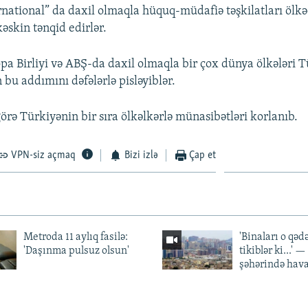
national” da daxil olmaqla hüquq-müdafiə təşkilatları ölk
əskin tənqid edirlər.
a Birliyi və ABŞ-da daxil olmaqla bir çox dünya ölkələri T
bu addımını dəfələrlə pisləyiblər.
örə Türkiyənin bir sıra ölkəlkərlə münasibətləri korlanıb.
VPN-siz açmaq
Bizi izlə
Çap et
Metroda 11 aylıq fasilə:
'Binaları o qədə
'Daşınma pulsuz olsun'
tikiblər ki...' 
şəhərində hav