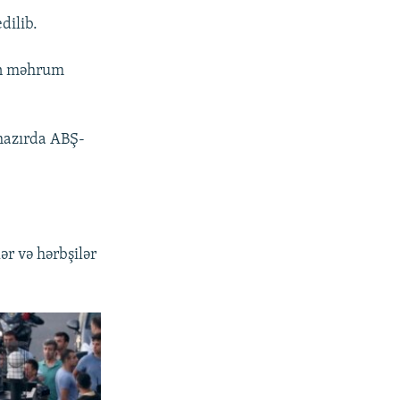
dilib.
dan məhrum
 hazırda ABŞ-
ər və hərbşilər