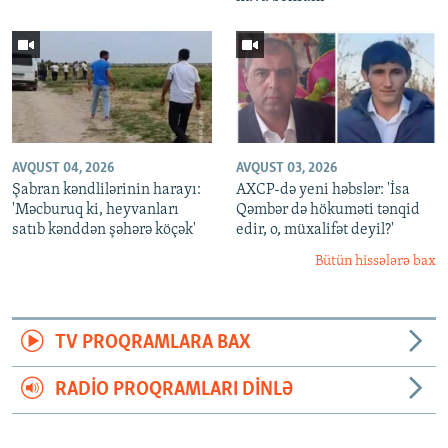
AVQUST 04, 2026
AVQUST 03, 2026
Şabran kəndlilərinin harayı:
AXCP-də yeni həbslər: 'İsa
'Məcburuq ki, heyvanları
Qəmbər də hökuməti tənqid
satıb kənddən şəhərə köçək'
edir, o, müxalifət deyil?'
Bütün hissələrə bax
TV PROQRAMLARA BAX
RADIO PROQRAMLARI DINLƏ