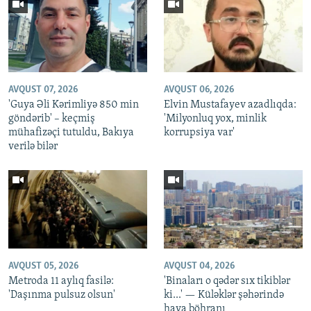
AVQUST 07, 2026
AVQUST 06, 2026
'Guya Əli Kərimliyə 850 min
Elvin Mustafayev azadlıqda:
göndərib' – keçmiş
'Milyonluq yox, minlik
mühafizəçi tutuldu, Bakıya
korrupsiya var'
verilə bilər
AVQUST 05, 2026
AVQUST 04, 2026
Metroda 11 aylıq fasilə:
'Binaları o qədər sıx tikiblər
'Daşınma pulsuz olsun'
ki...' — Küləklər şəhərində
hava böhranı