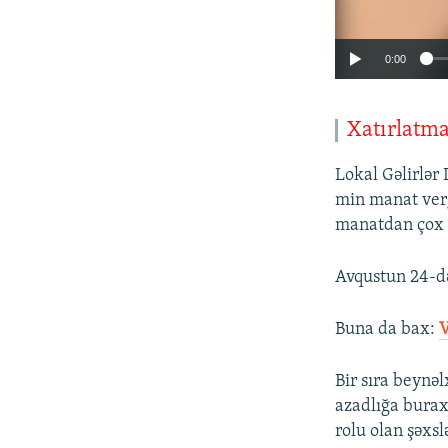
0:00
Xatırlatm
Lokal Gəlirlər
min manat ver
manatdan çox tə
Avqustun 24-də
Buna da bax:​
V
Bir sıra beynə
azadlığa burax
rolu olan şəxsl