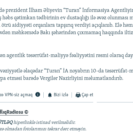
də prezident İlham Əliyevin “Turan” İnformasiya Agentliyi
ş həbs qətimkan tədbirinin ev dustaqlığı ilə əvəz olunması 
ötrü aidiyyəti orqanlara tapşırıq verdiyi açıqlanıb. Elə hə
dən məhkəmədə Bakı şəhərindən çıxmamaq haqqında iltiz
ən agentlik təsərrüfat-maliyyə fəaliyyətini rəsmi olaraq da
vəziyyətlə əlaqədar “Turan” İA noyabrın 10-da təsərrüfat-
ərpa etməsi barədə Vergilər Nazirliyini məlumatlandırıb.
VPN-siz açmaq
Bizi izlə
Çap et
dlıqRadiosu ©
TLƏQ
hiperlinklə istinad verilməlidir.
azə olmadan fotolarımızı təkrar dərc etməyin.