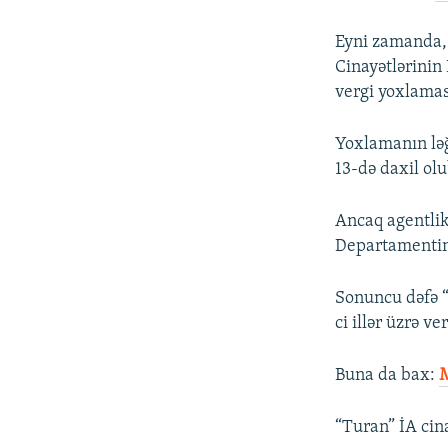
Eyni zamanda, 
Cinayətlərinin
vergi yoxlaması 
Yoxlamanın ləğ
13-də daxil olu
Ancaq agentlik
Departamentini
Sonuncu dəfə “
ci illər üzrə 
Buna da bax:​
M
“Turan” İA cin