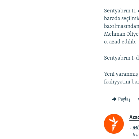
Sentyabrın 11-
barədə seçilmi
baxılmasından 
Mehman Əliyev
o, azad edilib.
Sentyabrın 1-d
Yeni yaranmış 
fəaliyyətini b
Paylaş
Aza
-
MÜ
- İc