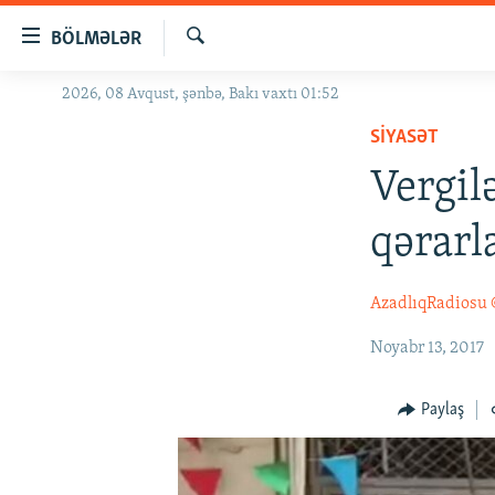
Keçid
BÖLMƏLƏR
linkləri
Axtar
Əsas
2026, 08 Avqust, şənbə, Bakı vaxtı 01:52
GÜNDƏM
məzmuna
SIYASƏT
#İZAHLA
qayıt
Əsas
Vergil
KORRUPSIOMETR
naviqasiyaya
#ƏSLINDƏ
qayıt
qərarl
Axtarışa
FƏRQƏ BAX
keç
QANUNI DOĞRU
AzadlıqRadiosu
ARAŞDIRMA
Noyabr 13, 2017
MULTIMEDIA
Paylaş
RADIO ARXIV
VIDEO
HAQQIMIZDA
FOTOQALEREYA
OXU ZALI