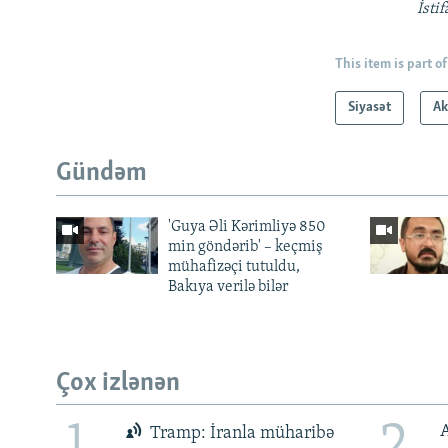
İsti
This item is part of
Siyasət
Ak
Gündəm
'Guya Əli Kərimliyə 850
min göndərib' – keçmiş
mühafizəçi tutuldu,
Bakıya verilə bilər
Çox izlənən
1
2
Tramp: İranla müharibə