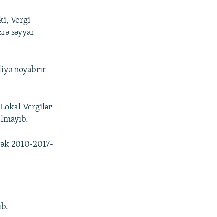
ki, Vergi
zrə səyyar
liyə noyabrın
Lokal Vergilər
almayıb.
rək 2010-2017-
ıb.