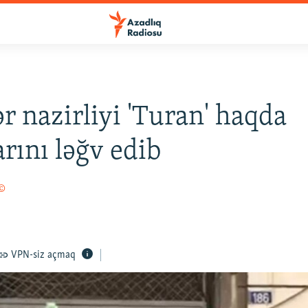
ər nazirliyi 'Turan' haqda
arını ləğv edib
 ©
VPN-siz açmaq