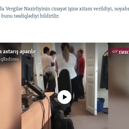
 Vergilər Nazirliyinin cinayət işinə xitam verildiyi, noyabr
unu təsdiqlədiyi bildirilir.
a axtarış aparılır
EMBE
ıqRadiosu
No media source currently available