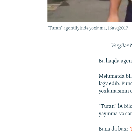
"Turan" agentliyində yoxlama, 16avq2017
Vergilər 
Bu haqda agent
Məlumatda bildi
ləğv edib. Bund
yoxlamasının et
“Turan” İA bil
yayınma və cər
Buna da bax:
'