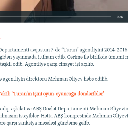
0:36
EMBED
a
 Departamenti avqustun 7-də “Turan” agentliyini 2014-2016-c
gidən yayınmada ittiham edib. Cərimə ilə birlikdə ümumi 
şkil edib. Agentliyə qarşı cinayət işi açılıb.
 agentliyin direktoru Mehman Əliyev həbs edilib.
əkil: ''Turan'ın işini oyun-oyuncağa döndəriblər'
lxalq təşkilat və ABŞ Dövlət Departamenti Mehman Əliyevin
ılmasını istəyiblər. Hətta ABŞ konqresində Mehman Əliyev
ərə qarşı sanksiya məsələsi gündəmə gəlib.