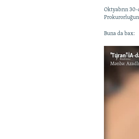
Oktyabrın 30-da
Prokurorluğun b
Buna da bax:
"Turan" İA-d
Mənbə:
Azadl