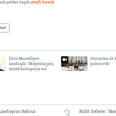
fadə şərtləri haqda
ətraflı burada
tual
Elvin Mustafayev
Gürcüstan ali t
azadlıqda: 'Milyonluq yox,
pulsuz etdi
minlik korrupsiya var'
3
Azərbaycan Bəhruz
Rüfət Səfərov: 'M