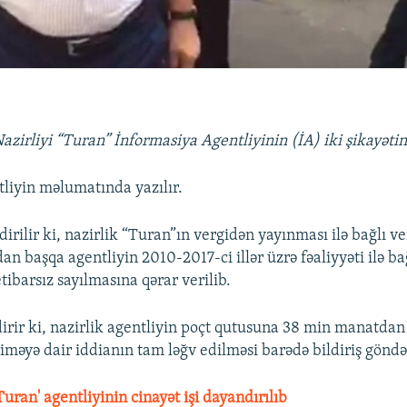
Nazirliyi “Turan” İnformasiya Agentliyinin (İA) iki şikayətin
liyin məlumatında yazılır.
rilir ki, nazirlik “Turan”ın vergidən yayınması ilə bağlı ve
an başqa agentliyin 2010-2017-ci illər üzrə fəaliyyəti ilə ba
ibarsız sayılmasına qərar verilib.
dirir ki, nazirlik agentliyin poçt qutusuna 38 min manatda
iməyə dair iddianın tam ləğv edilməsi barədə bildiriş göndə
Turan' agentliyinin cinayət işi dayandırılıb