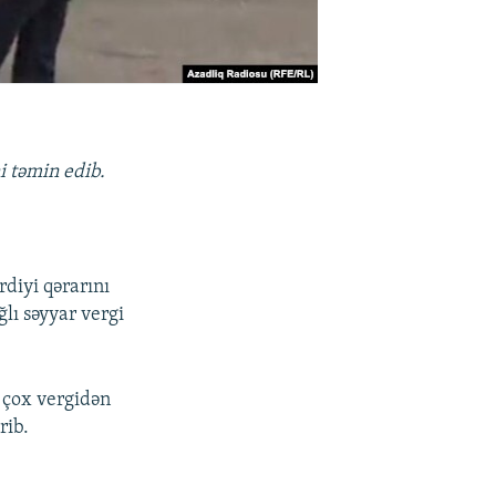
i təmin edib.
rdiyi qərarını
ğlı səyyar vergi
n çox vergidən
rib.