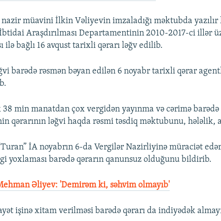
nazir müavini İlkin Vəliyevin imzaladığı məktubda yazılır 
 İbtidai Araşdırılması Departamentinin 2010-2017-ci illər ü
ilə bağlı 16 avqust tarixli qərarı ləğv edilib.
vi barədə rəsmən bəyan edilən 6 noyabr tarixli qərar agent
b.
 38 min manatdan çox vergidən yayınma və cərimə barədə 
n qərarının ləğvi haqda rəsmi təsdiq məktubunu, hələlik, 
Turan” İA noyabrın 6-da Vergilər Nazirliyinə müraciət edə
vergi yoxlaması barədə qərarın qanunsuz olduğunu bildirib.
ehman Əliyev: 'Demirəm ki, səhvim olmayıb'
ayət işinə xitam verilməsi barədə qərarı da indiyədək almay