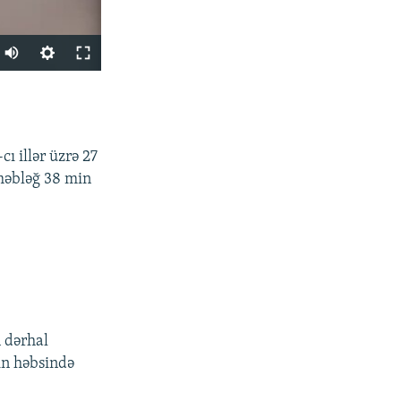
PAYLAŞ
ı illər üzrə 27
məbləğ 38 min
px
en
 dərhal
in həbsində