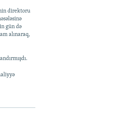
nin direktoru
məsələsinə
min gün də
am alınaraq,
yandırmışdı.
maliyyə