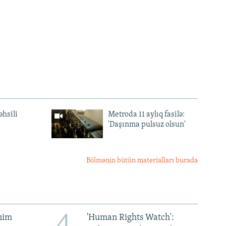
əhsili
Metroda 11 aylıq fasilə:
'Daşınma pulsuz olsun'
Bölmənin bütün materialları burada
4
ənim
'Human Rights Watch':