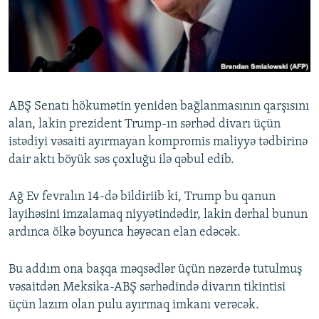
İNFOQRAFIKA
AZƏRBAYCAN ƏDƏBIYYATI KITABXANASI
MISSIYAMIZ
BIZI IZLƏ
KARIKATURA
İSLAM VƏ DEMOKRATIYA
PEŞƏ ETIKASI VƏ JURNALISTIKA STANDARTLARIMIZ
İZ - MƏDƏNIYYƏT PROQRAMI
MATERIALLARIMIZDAN ISTIFADƏ
AZADLIQRADIOSU MOBIL TELEFONUNUZDA
RFE/RL-in bütün saytları
ABŞ Senatı hökumətin yenidən bağlanmasının qarşısını
BIZIMLƏ ƏLAQƏ
alan, lakin prezident Trump-ın sərhəd divarı üçün
istədiyi vəsaiti ayırmayan kompromis maliyyə tədbirinə
XƏBƏR BÜLLETENLƏRIMIZ
dair aktı böyük səs çoxluğu ilə qəbul edib.
Ağ Ev fevralın 14-də bildiriib ki, Trump bu qanun
layihəsini imzalamaq niyyətindədir, lakin dərhal bunun
ardınca ölkə boyunca həyəcan elan edəcək.
Bu addım ona başqa məqsədlər üçün nəzərdə tutulmuş
vəsaitdən Meksika-ABŞ sərhədində divarın tikintisi
üçün lazım olan pulu ayırmaq imkanı verəcək.