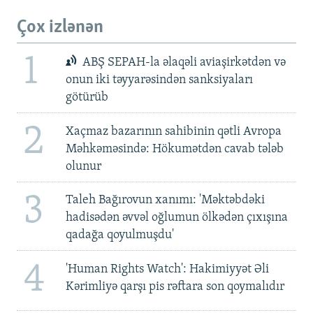
Çox izlənən
1
ABŞ SEPAH-la əlaqəli aviaşirkətdən və
onun iki təyyarəsindən sanksiyaları
götürüb
2
Xaçmaz bazarının sahibinin qətli Avropa
Məhkəməsində: Hökumətdən cavab tələb
olunur
3
Taleh Bağırovun xanımı: 'Məktəbdəki
hadisədən əvvəl oğlumun ölkədən çıxışına
qadağa qoyulmuşdu'
4
'Human Rights Watch': Hakimiyyət Əli
Kərimliyə qarşı pis rəftara son qoymalıdır