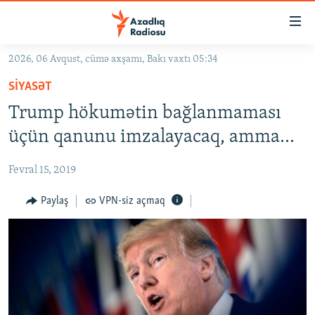
Keçid
linkləri
Əsas
2026, 06 Avqust, cümə axşamı, Bakı vaxtı 05:34
məzmuna
GÜNDƏM
SIYASƏT
qayıt
#İZAHLA
Əsas
Trump hökumətin bağlanmaması
KORRUPSIOMETR
naviqasiyaya
üçün qanunu imzalayacaq, amma…
qayıt
#ƏSLINDƏ
Axtarışa
Fevral 15, 2019
FƏRQƏ BAX
keç
QANUNI DOĞRU
Paylaş
VPN-siz açmaq
ARAŞDIRMA
MULTIMEDIA
RADIO ARXIV
VIDEO
HAQQIMIZDA
FOTOQALEREYA
OXU ZALI