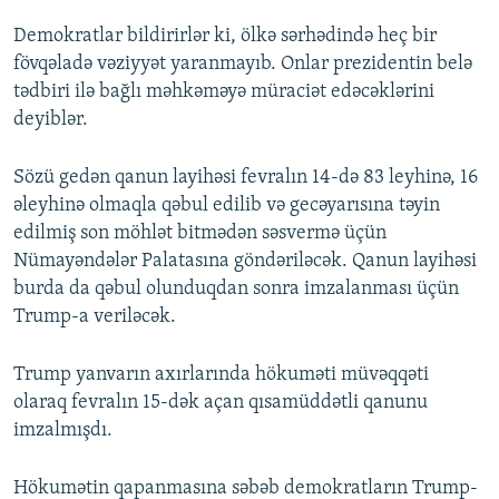
Demokratlar bildirirlər ki, ölkə sərhədində heç bir
fövqəladə vəziyyət yaranmayıb. Onlar prezidentin belə
tədbiri ilə bağlı məhkəməyə müraciət edəcəklərini
deyiblər.
Sözü gedən qanun layihəsi fevralın 14-də 83 leyhinə, 16
əleyhinə olmaqla qəbul edilib və gecəyarısına təyin
edilmiş son möhlət bitmədən səsvermə üçün
Nümayəndələr Palatasına göndəriləcək. Qanun layihəsi
burda da qəbul olunduqdan sonra imzalanması üçün
Trump-a veriləcək.
Trump yanvarın axırlarında hökuməti müvəqqəti
olaraq fevralın 15-dək açan qısamüddətli qanunu
imzalmışdı.
Hökumətin qapanmasına səbəb demokratların Trump-