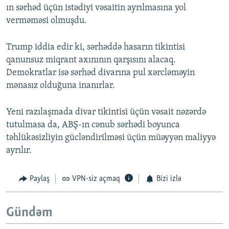
ın sərhəd üçün istədiyi vəsaitin ayrılmasına yol
verməməsi olmuşdu.
Trump iddia edir ki, sərhəddə hasarın tikintisi
qanunsuz miqrant axınının qarşısını alacaq.
Demokratlar isə sərhəd divarına pul xərcləməyin
mənasız olduğuna inanırlar.
Yeni razılaşmada divar tikintisi üçün vəsait nəzərdə
tutulmasa da, ABŞ-ın cənub sərhədi boyunca
təhlükəsizliyin gücləndirilməsi üçün müəyyən maliyyə
ayrılır.
Paylaş
VPN-siz açmaq
Bizi izlə
Gündəm