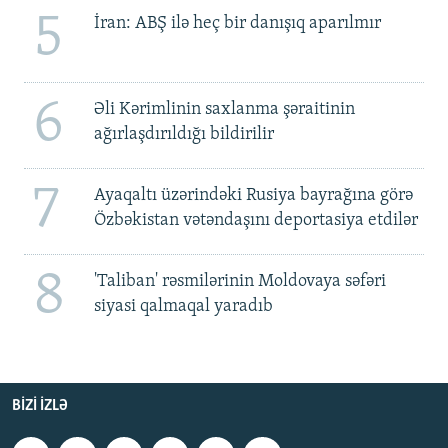
5
İran: ABŞ ilə heç bir danışıq aparılmır
6
Əli Kərimlinin saxlanma şəraitinin
ağırlaşdırıldığı bildirilir
7
Ayaqaltı üzərindəki Rusiya bayrağına görə
Özbəkistan vətəndaşını deportasiya etdilər
8
'Taliban' rəsmilərinin Moldovaya səfəri
siyasi qalmaqal yaradıb
BIZI IZLƏ