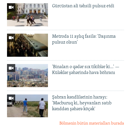
Gürcüstan ali təhsili pulsuz etdi
Metroda 11 aylıq fasilə: 'Daşınma
pulsuz olsun'
'Binaları o qədər sıx tikiblər ki...' —
Küləklər şəhərində hava böhranı
Şabran kəndlilərinin harayı:
'Məcburuq ki, heyvanları satıb
kənddən şəhərə köçək'
Bölmənin bütün materialları burada