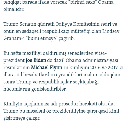
təhqiqat barədə ifadə verəcək “birinci şəxs” Obama
olmalıdır.
Trump Senatın qüdrətli Ədliyyə Komitəsinin sədri və
onun ən sədaqətli respublikaçı müttəfiqi olan Lindsey
Graham-ı “bunu etməyə” çağırıb.
Bu həftə məxfiliyi qaldırılmış sənədlərdən vitse-
prezident
Joe Biden
də daxil Obama administrasiyası
rəsmilərinin
Michael Flynn
-in kimliyini 2016 və 2017-ci
illərə aid hesabatlardan öyrəndikləri məlum olduqdan
sonra Trump və respublikaçılar seçkiqabağı
hücumlarını genişləndiriblər.
Kimliyin açıqlanması adı prosedur hərəkəti olsa da,
Trump bu məsələni öz prezidentliyinə qarşı qəsd kimi
şişirtməyə çalışır.