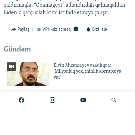
qaldırmaqla, “Obamageyt” adlandırdığı qalmaqaldan
Biden-ə qarşı silah kimi istifadə etməyə çalışır.
Paylaş
VPN-siz açmaq
Bizi izlə
Gündəm
Elvin Mustafayev azadlıqda:
'Milyonluq yox, minlik korrupsiya
var'
Gürcüstan ali təhsili pulsuz etdi
Metroda 11 aylıq fasilə: 'Daşınma
Axtar
pulsuz olsun'