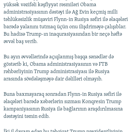
yüksək vəzifəli kəşfiyyat rəsmiləri Obama
administrasiyasının dəstəyi ilə Ağ Evin keçmiş milli
təhlükəsizlik müşaviri Flynn-in Rusiya səfiri ilə əlaqələri
barədə yalanını tutmaq üçün onu ilişdriməyə çalışıblar.
Bu hadisə Trump-ın inaqurasiyasından bir neçə həftə
əvvəl baş verib.
Bu ayın əvvəllərində açıqlanmış başqa sənədlər də
göstərib ki, Obama administrasiyasının və FTB
rəhbərliyinin Trump administrasiyası ilə Rusiya
arasında sövdələşməyə dair dəlilləri olmayıb.
Buna baxmayaraq sonradan Flynn-in Rusiya səfiri ilə
əlaqələri barədə xəbərlərin sızması Konqresin Trump
kampaniyasının Rusiya ilə bağlarının araşdırılmasına
dəstəyini təmin edib.
İki il davam edən bu təhqiqat Trump prezidentliyinin