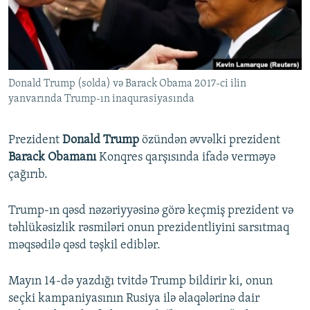
İNFOQRAFIKA
AZƏRBAYCAN ƏDƏBIYYATI KITABXANASI
MISSIYAMIZ
BIZI IZLƏ
KARIKATURA
İSLAM VƏ DEMOKRATIYA
PEŞƏ ETIKASI VƏ JURNALISTIKA STANDARTLARIMIZ
İZ - MƏDƏNIYYƏT PROQRAMI
MATERIALLARIMIZDAN ISTIFADƏ
Donald Trump (solda) və Barack Obama 2017-ci ilin
AZADLIQRADIOSU MOBIL TELEFONUNUZDA
RFE/RL-in bütün saytları
yanvarında Trump-ın inaqurasiyasında
BIZIMLƏ ƏLAQƏ
XƏBƏR BÜLLETENLƏRIMIZ
Prezident
Donald Trump
özündən əvvəlki prezident
Barack Obamanı
Konqres qarşısında ifadə verməyə
çağırıb.
Trump-ın qəsd nəzəriyyəsinə görə keçmiş prezident və
təhlükəsizlik rəsmiləri onun prezidentliyini sarsıtmaq
məqsədilə qəsd təşkil ediblər.
Mayın 14-də yazdığı tvitdə Trump bildirir ki, onun
seçki kampaniyasının Rusiya ilə əlaqələrinə dair