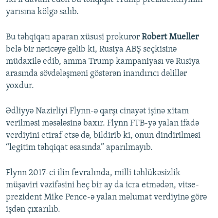
yarısına kölgə salıb.
Bu təhqiqatı aparan xüsusi prokuror
Robert Mueller
belə bir nəticəyə gəlib ki, Rusiya ABŞ seçkisinə
müdaxilə edib, amma Trump kampaniyası və Rusiya
arasında sövdələşməni göstərən inandırıcı dəlillər
yoxdur.
Ədliyyə Nazirliyi Flynn-ə qarşı cinayət işinə xitam
verilməsi məsələsinə baxır. Flynn FTB-yə yalan ifadə
verdiyini etiraf etsə də, bildirib ki, onun dindirilməsi
“legitim təhqiqat əsasında” aparılmayıb.
Flynn 2017-ci ilin fevralında, milli təhlükəsizlik
müşaviri vəzifəsini heç bir ay da icra etmədən, vitse-
prezident Mike Pence-ə yalan məlumat verdiyinə görə
işdən çıxarılıb.