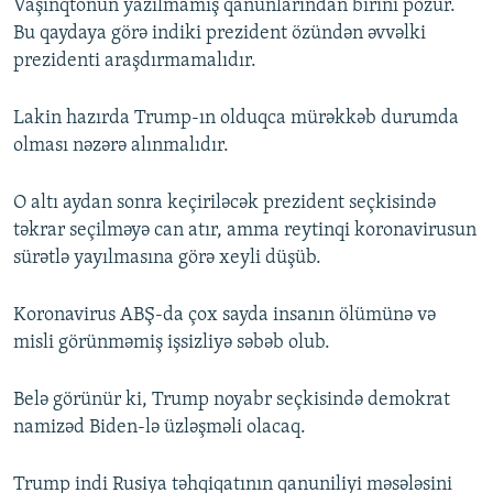
Vaşinqtonun yazılmamış qanunlarından birini pozur.
Bu qaydaya görə indiki prezident özündən əvvəlki
prezidenti araşdırmamalıdır.
Lakin hazırda Trump-ın olduqca mürəkkəb durumda
olması nəzərə alınmalıdır.
O altı aydan sonra keçiriləcək prezident seçkisində
təkrar seçilməyə can atır, amma reytinqi koronavirusun
sürətlə yayılmasına görə xeyli düşüb.
Koronavirus ABŞ-da çox sayda insanın ölümünə və
misli görünməmiş işsizliyə səbəb olub.
Belə görünür ki, Trump noyabr seçkisində demokrat
namizəd Biden-lə üzləşməli olacaq.
Trump indi Rusiya təhqiqatının qanuniliyi məsələsini