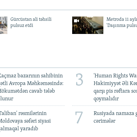
Gürcüstan ali təhsili
Metroda 11 aylı
pulsuz etdi
'Daşınma pulsu
3
açmaz bazarının sahibinin
'Human Rights Wat
qətli Avropa Məhkəməsində:
Hakimiyyət Əli Kə
Hökumətdən cavab tələb
qarşı pis rəftara so
olunur
qoymalıdır
7
Taliban' rəsmilərinin
Rusiyada namaza 
oldovaya səfəri siyasi
cərimələr
qalmaqal yaradıb