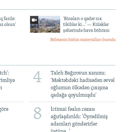
q fasilə:
'Binaları o qədər sıx
z olsun'
tikiblər ki...' — Küləklər
şəhərində hava böhranı
Bölmənin bütün materialları burada
4
ch':
Taleh Bağırovun xanımı:
rimliyə
'Məktəbdəki hadisədən əvvəl
n
oğlumun ölkədən çıxışına
qadağa qoyulmuşdu'
8
görə
İctimai fəalın cəzası
ağırlaşdırıldı: 'Öyrədilmiş
adamları göndərirlər
üstünə…'