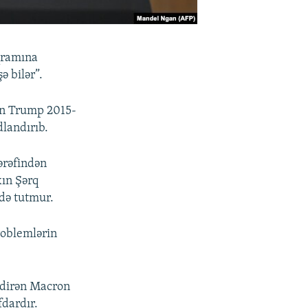
qramına
ə bilər”.
an Trump 2015-
dlandırıb.
ərəfindən
xın Şərq
rdə tutmur.
roblemlərin
ildirən Macron
fdardır.