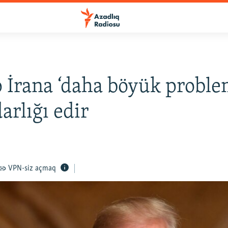
İrana ‘daha böyük proble
arlığı edir
VPN-siz açmaq