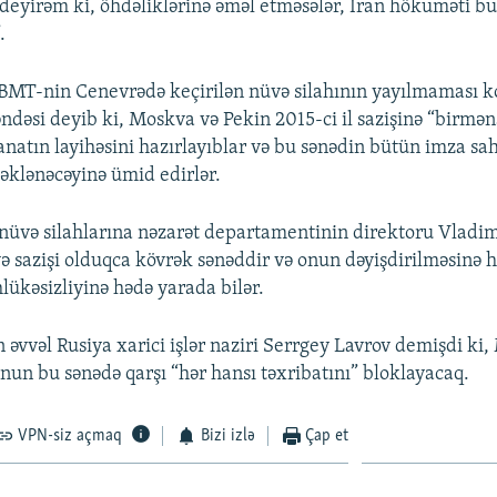
 deyirəm ki, öhdəliklərinə əməl etməsələr, İran hökuməti bu
.
BMT-nin Cenevrədə keçirilən nüvə silahının yayılmaması 
dəsi deyib ki, Moskva və Pekin 2015-ci il sazişinə “birmən
natın layihəsini hazırlayıblar və bu sənədin bütün imza sah
təklənəcəyinə ümid edirlər.
nüvə silahlarına nəzarət departamentinin direktoru Vladi
və sazişi olduqca kövrək sənəddir və onun dəyişdirilməsinə 
lükəsizliyinə hədə yarada bilər.
 əvvəl Rusiya xarici işlər naziri Serrgey Lavrov demişdi ki
nun bu sənədə qarşı “hər hansı təxribatını” bloklayacaq.
VPN-siz açmaq
Bizi izlə
Çap et