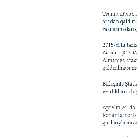
Trump nüvə saz
aradan qaldırı
razılaşmadan ç
2015-ci ilı tar
Action - JCPOA)
Almaniya arası
qaldırılması 
Birləşmiş Ştat
verdiklərini bə
Aprelin 24-də 
Rohani amerik
gücləriylə imza