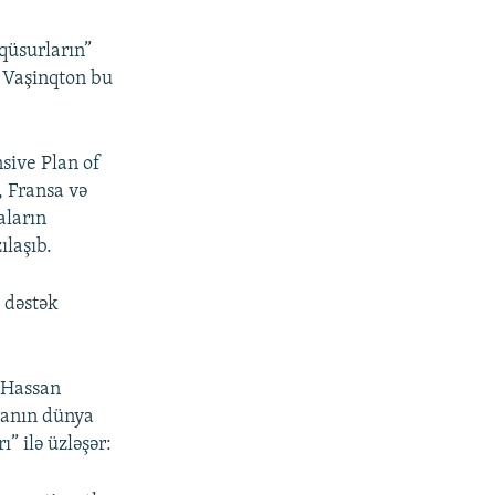
qüsurların”
a Vaşinqton bu
nsive Plan of
, Fransa və
aların
laşıb.
 dəstək
i Hassan
ranın dünya
” ilə üzləşər: