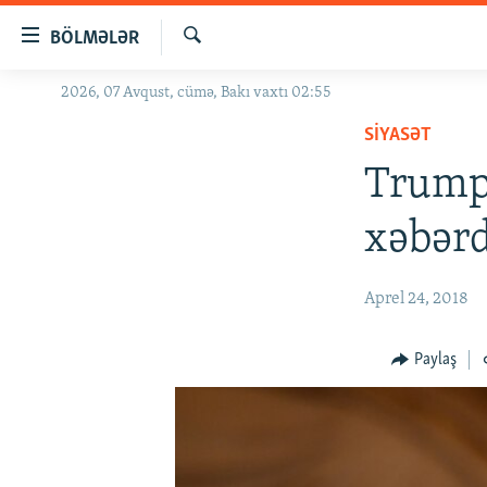
Keçid
BÖLMƏLƏR
linkləri
Axtar
Əsas
2026, 07 Avqust, cümə, Bakı vaxtı 02:55
GÜNDƏM
məzmuna
SIYASƏT
#İZAHLA
qayıt
Əsas
Trump 
KORRUPSIOMETR
naviqasiyaya
#ƏSLINDƏ
qayıt
xəbərd
Axtarışa
FƏRQƏ BAX
keç
QANUNI DOĞRU
Aprel 24, 2018
ARAŞDIRMA
Paylaş
MULTIMEDIA
RADIO ARXIV
VIDEO
HAQQIMIZDA
FOTOQALEREYA
OXU ZALI