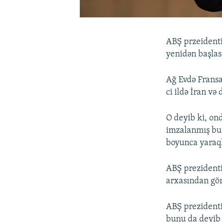
ABŞ przeident
yenidən başlasa
Ağ Evdə Frans
ci ildə İran və
O deyib ki, on
imzalanmış bu 
boyunca yaraql
ABŞ prezidenti
arxasından gö
ABŞ prezidenti
bunu da deyib k