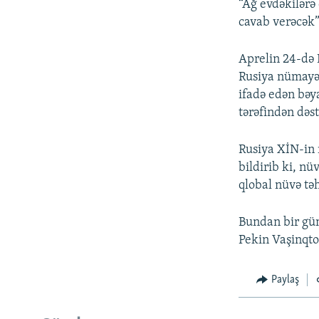
“Ağ evdəkilərə
cavab verəcək”
Aprelin 24-də 
Rusiya nümayən
ifadə edən bəya
tərəfindən dəs
Rusiya XİN-in 
bildirib ki, nü
qlobal nüvə təh
Bundan bir gün
Pekin Vaşinqto
Paylaş