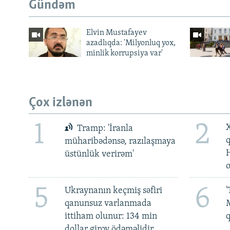
Gündəm
Elvin Mustafayev
azadlıqda: 'Milyonluq yox,
minlik korrupsiya var'
Çox izlənən
1
2
X
Tramp: 'İranla
müharibədənsə, razılaşmaya
üstünlük verirəm'
5
6
Ukraynanın keçmiş səfiri
'
qanunsuz varlanmada
M
ittiham olunur: 134 min
dollar girov ödəməlidir