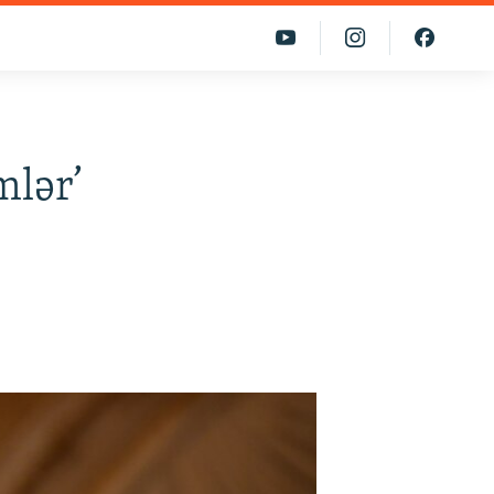
mlər’