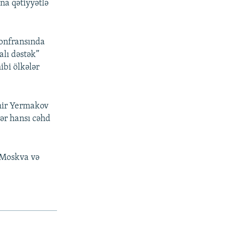
na qətiyyətlə
konfransında
alı dəstək”
ibi ölkələr
mir Yermakov
hər hansı cəhd
, Moskva və