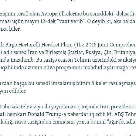
işinin tərəfi olan Avropa ölkələrinə bu sənəddəki “dəhşətli 
lması üçün mayın 12-dək “vaxt verib”. O deyib ki, əks hald
ıxa bilər.
ixli Birgə Hərtərəfli Hərəkət Planı (The 2015 Joint Comprehe
 adlı sənəd İran və Birləşmiş Ştatlar, Rusiya, Çin, Britaniya
nda imzalanıb. Bu sazişə əsasən Tehran üzərindəki sanksiy
müqabilində özünün nüvə proqramını məhdudlaşdırmağa razı
lardan başqa bu sənədi imzalamış bütün ölkələr razılaşmaya
yan ediblər.
Təbrizdə televiziya ilə yayınlanan çıxışında İran prezident
alı həmkarı Donald Trump-a xəbərdarlıq edib ki, ABŞ Teh
ladığı nüvə sazişindən çıxmasın, yoxsa bunun “ağır fəsadları