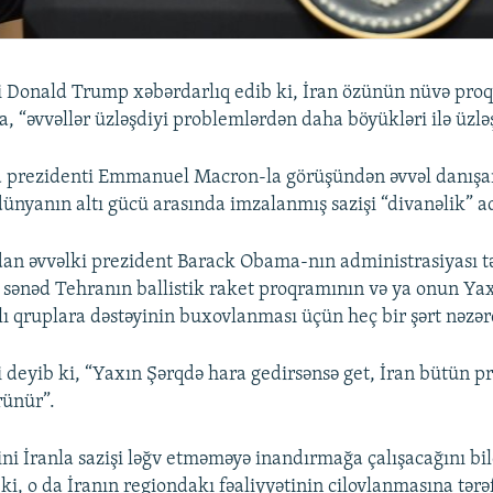
i Donald Trump xəbərdarlıq edib ki, İran özünün nüvə pro
, “əvvəllər üzləşdiyi problemlərdən daha böyükləri ilə üzləş
a prezidenti Emmanuel Macron-la görüşündən əvvəl danış
 dünyanın altı gücü arasında imzalanmış sazişi “divanəlik” a
dan əvvəlki prezident Barack Obama-nın administrasiyası t
sənəd Tehranın ballistik raket proqramının və ya onun Ya
ı qruplara dəstəyinin buxovlanması üçün heç bir şərt nəzə
 deyib ki, “Yaxın Şərqdə hara gedirsənsə get, İran bütün p
rünür”.
ni İranla sazişi ləğv etməməyə inandırmağa çalışacağını b
i, o da İranın regiondakı fəaliyyətinin cilovlanmasına tərə