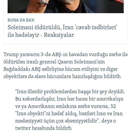
BUNA DA BAX:
Soleimani öldürüldü, İran 'cavab tədbirləri'
ilə hədələyir - Reaksiyalar
Trump yanvarın 3-də ABŞ-ın havadan vurduğu zərbə ilə
öldürülən iranlı general Qasem Soleimani'nin
Bağdaddakı ABŞ səfirliyinə hücum etdiyini və digər
obyektlərə də əlavə hücumlara hazırlaşdığını bildirib.
"İran illərdir problemlərdən başqa bir şey deyildi.
Bu xəbərdarlıqdır, İran hər hansı bir amerikalıya
və ya Amerikanın əmlakına zərbə vurarsa, 52
"İran obyekti"ni hədəf aldıq, bəziləri İran və İran
mədəniyyəti üçün çox əhəmiyyətlidir". deyə o
twitter hesabında bildirb.