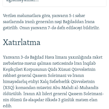
Verilən məlumatlara görə, yanvarın 5-i səhər
saatlarında iranlı generalın nəşi Bağdaddan İrana
gətirilib. Onun yanvarın 7-də dəfn ediləcəyi bildirilir.
Xatırlatma
Yanvarın 3-də Bağdad Hava limanı yaxınlığında raket
zərbələrinə məruz qalması nəticəsində İran İnqilab
Keşikçiləri Korpusunun Qüds Xüsusi Qüvvələrinin
rəhbəri general Qassem Soleimani və İranın
himayədarlıq etdiyi Xalq Səfərbərlik Qüvvələrinin
(XSQ) komandan müavini Abu Mahdi al-Muhandis
öldürülüb. İranın Ali lideri general Qassem Soleimani-
nin ölümü ilə əlaqədar ölkədə 3 günlük matəm elan
edib.