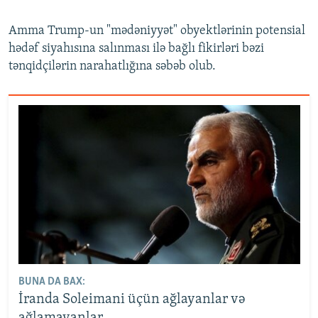
Amma Trump-un "mədəniyyət" obyektlərinin potensial
hədəf siyahısına salınması ilə bağlı fikirləri bəzi
tənqidçilərin narahatlığına səbəb olub.
BUNA DA BAX:
İranda Soleimani üçün ağlayanlar və
ağlamayanlar...