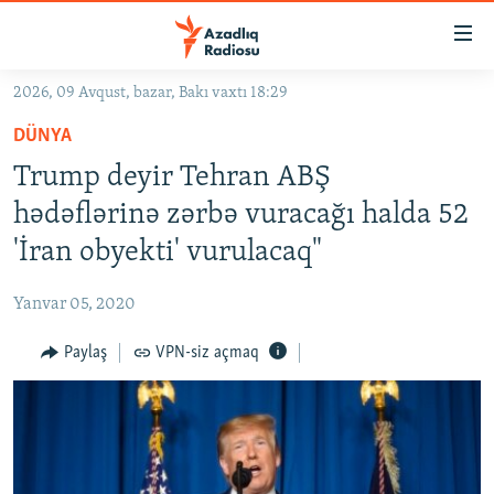
Keçid
linkləri
Əsas
2026, 09 Avqust, bazar, Bakı vaxtı 18:29
məzmuna
GÜNDƏM
DÜNYA
qayıt
#İZAHLA
Əsas
Trump deyir Tehran ABŞ
KORRUPSIOMETR
naviqasiyaya
hədəflərinə zərbə vuracağı halda 52
qayıt
#ƏSLINDƏ
'İran obyekti' vurulacaq"
Axtarışa
FƏRQƏ BAX
keç
Yanvar 05, 2020
QANUNI DOĞRU
Paylaş
VPN-siz açmaq
ARAŞDIRMA
MULTIMEDIA
RADIO ARXIV
VIDEO
HAQQIMIZDA
FOTOQALEREYA
OXU ZALI