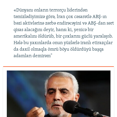
«Dünyanı onların terrorçu liderindən
təmizlədiyimizə görə, İran çox cəsarətlə ABŞ-ın
bəzi aktivlərinə zərbə endirəcəyini və ABŞ-dan sərt
qisas alacağını deyir, hansı ki, yenicə bir
amerikalını öldürüb, bir çoxlarını güclü yaralayıb.
Hələ bu yaxınlarda onun yüzlərlə iranlı etirazçılar
da daxil olmaqla ömrü böyu öldürdüyü başqa
adamları demirəm"