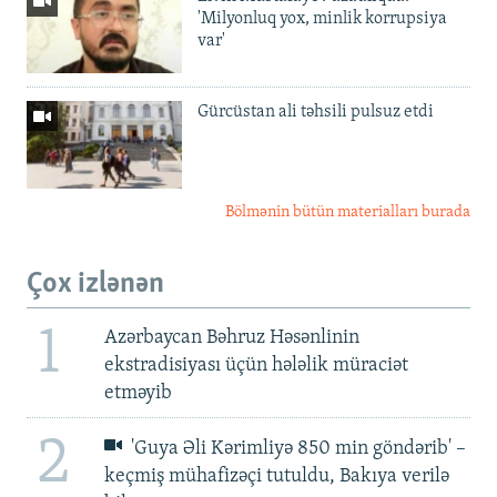
'Milyonluq yox, minlik korrupsiya
var'
Gürcüstan ali təhsili pulsuz etdi
Bölmənin bütün materialları burada
Çox izlənən
1
Azərbaycan Bəhruz Həsənlinin
ekstradisiyası üçün hələlik müraciət
etməyib
2
'Guya Əli Kərimliyə 850 min göndərib' –
keçmiş mühafizəçi tutuldu, Bakıya verilə