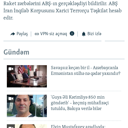
Raket zərbələrini ABŞ-ın gerçəkləşdiyi bildirilir. ABŞ
İran İnqilab Korpusunu Xarici Terrorçu Təşkilat hesab
edir.
Paylaş
VPN-siz açmaq
Bizi izlə
Gündəm
Savaşsız keçən bir il - Azərbaycanla
Ermənistan sülhə nə qədər yaxındır?
'Guya Əli Kərimliyə 850 min
göndərib' – keçmiş mühafizəçi
tutuldu, Bakıya verilə bilər
Elvin Mustafayev azadlıqda: