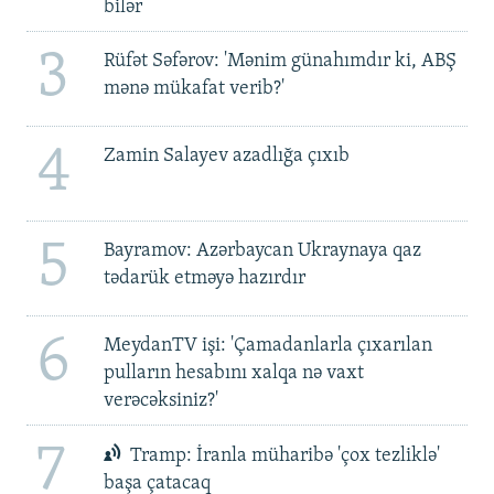
bilər
3
Rüfət Səfərov: 'Mənim günahımdır ki, ABŞ
mənə mükafat verib?'
4
Zamin Salayev azadlığa çıxıb
5
Bayramov: Azərbaycan Ukraynaya qaz
tədarük etməyə hazırdır
6
MeydanTV işi: 'Çamadanlarla çıxarılan
pulların hesabını xalqa nə vaxt
verəcəksiniz?'
7
Tramp: İranla müharibə 'çox tezliklə'
başa çatacaq