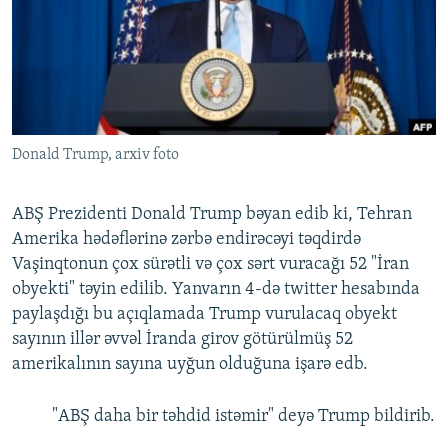
İNFOQRAFIKA
AZƏRBAYCAN ƏDƏBIYYATI KITABXANASI
MISSIYAMIZ
BIZI IZLƏ
KARIKATURA
İSLAM VƏ DEMOKRATIYA
PEŞƏ ETIKASI VƏ JURNALISTIKA STANDARTLARIMIZ
İZ - MƏDƏNIYYƏT PROQRAMI
MATERIALLARIMIZDAN ISTIFADƏ
AZADLIQRADIOSU MOBIL TELEFONUNUZDA
RFE/RL-in bütün saytları
Donald Trump, arxiv foto
BIZIMLƏ ƏLAQƏ
XƏBƏR BÜLLETENLƏRIMIZ
ABŞ Prezidenti Donald Trump bəyan edib ki, Tehran
Amerika hədəflərinə zərbə endirəcəyi təqdirdə
Vaşinqtonun çox sürətli və çox sərt vuracağı 52 "İran
obyekti" təyin edilib. Yanvarın 4-də twitter hesabında
paylaşdığı bu açıqlamada Trump vurulacaq obyekt
sayının illər əvvəl İranda girov götürülmüş 52
amerikalının sayına uyğun olduğuna işarə edb.
"ABŞ daha bir təhdid istəmir" deyə Trump bildirib.