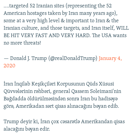
....targeted 52 Iranian sites (representing the 52
American hostages taken by Iran many years ago),
some at a very high level & important to Iran & the
Iranian culture, and those targets, and Iran itself, WILL
BE HIT VERY FAST AND VERY HARD. The USA wants
no more threats!
— Donald J. Trump (@realDonaldTrump)
January 4,
2020
İran İnqilab Keşikçiləri Korpusunun Qüds Xüsusi
Qüvvələrinin rəhbəri, general Qassem Soleimani'nin
Bağdadda öldürülməsindən sonra İran bu hadisəyə
görə, Amerikadan sərt qisas alınacağını bəyan edib.
Trump deyir ki, İran çox cəsarətlə Amerikandan qisas
alacağını bəyan edir.