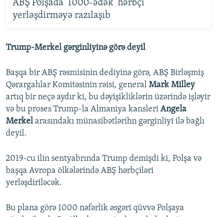
ABŞ Polşada ‘1000-ədək’ hərbçi
yerləşdirməyə razılaşıb
Trump-Merkel gərginliyinə görə deyil
Başqa bir ABŞ rəsmisinin dediyinə görə, ABŞ Birləşmiş
Qərargahlar Komitəsinin rəisi, general
Mark Milley
artıq bir neçə aydır ki, bu dəyişikliklərin üzərində işləyir
və bu proses Trump-la Almaniya kansleri
Angela
Merkel
arasındakı münasibətlərihn gərginliyi ilə bağlı
deyil.
2019-cu ilin sentyabrında Trump demişdi ki, Polşa və
başqa Avropa ölkələrində ABŞ hərbçiləri
yerləşdiriləcək.
Bu plana görə 1000 nəfərlik əsgəri qüvvə Polşaya