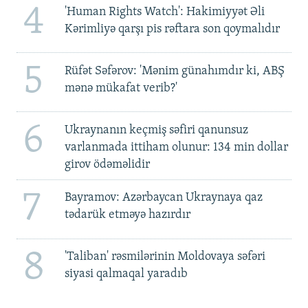
4
'Human Rights Watch': Hakimiyyət Əli
Kərimliyə qarşı pis rəftara son qoymalıdır
5
Rüfət Səfərov: 'Mənim günahımdır ki, ABŞ
mənə mükafat verib?'
6
Ukraynanın keçmiş səfiri qanunsuz
varlanmada ittiham olunur: 134 min dollar
girov ödəməlidir
7
Bayramov: Azərbaycan Ukraynaya qaz
tədarük etməyə hazırdır
8
'Taliban' rəsmilərinin Moldovaya səfəri
siyasi qalmaqal yaradıb