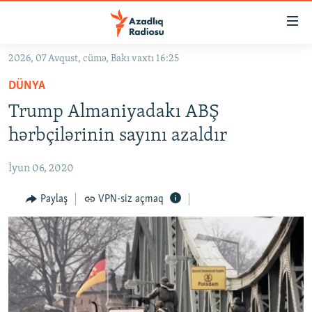
Keçid
linkləri
Əsas
2026, 07 Avqust, cümə, Bakı vaxtı 16:25
məzmuna
GÜNDƏM
DÜNYA
qayıt
#İZAHLA
Əsas
Trump Almaniyadakı ABŞ
KORRUPSIOMETR
naviqasiyaya
hərbçilərinin sayını azaldır
qayıt
#ƏSLINDƏ
Axtarışa
İyun 06, 2020
FƏRQƏ BAX
keç
QANUNI DOĞRU
Paylaş
VPN-siz açmaq
ARAŞDIRMA
MULTIMEDIA
RADIO ARXIV
VIDEO
HAQQIMIZDA
FOTOQALEREYA
OXU ZALI