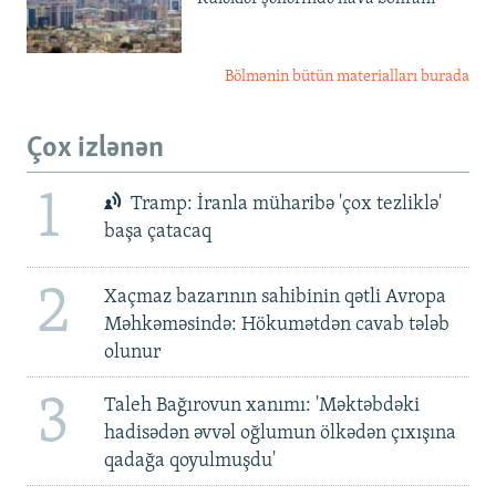
Bölmənin bütün materialları burada
Çox izlənən
1
Tramp: İranla müharibə 'çox tezliklə'
başa çatacaq
2
Xaçmaz bazarının sahibinin qətli Avropa
Məhkəməsində: Hökumətdən cavab tələb
olunur
3
Taleh Bağırovun xanımı: 'Məktəbdəki
hadisədən əvvəl oğlumun ölkədən çıxışına
qadağa qoyulmuşdu'