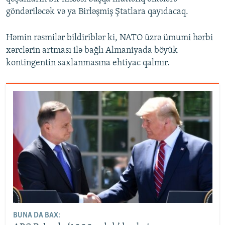
göndəriləcək və ya Birləşmiş Ştatlara qayıdacaq.
Həmin rəsmilər bildiriblər ki, NATO üzrə ümumi hərbi
xərclərin artması ilə bağlı Almaniyada böyük
kontingentin saxlanmasına ehtiyac qalmır.
BUNA DA BAX: