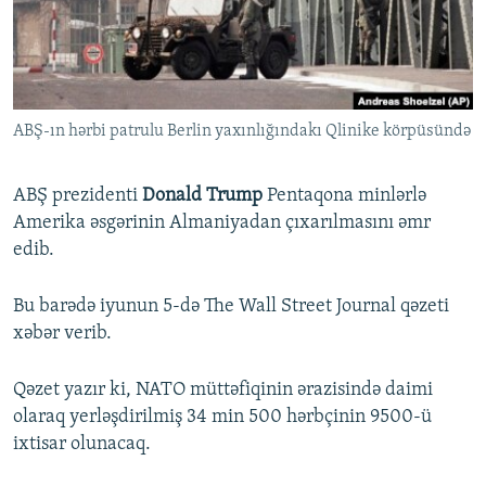
İNFOQRAFIKA
AZƏRBAYCAN ƏDƏBIYYATI KITABXANASI
MISSIYAMIZ
BIZI IZLƏ
KARIKATURA
İSLAM VƏ DEMOKRATIYA
PEŞƏ ETIKASI VƏ JURNALISTIKA STANDARTLARIMIZ
İZ - MƏDƏNIYYƏT PROQRAMI
MATERIALLARIMIZDAN ISTIFADƏ
ABŞ-ın hərbi patrulu Berlin yaxınlığındakı Qlinike körpüsündə
AZADLIQRADIOSU MOBIL TELEFONUNUZDA
RFE/RL-in bütün saytları
BIZIMLƏ ƏLAQƏ
ABŞ prezidenti
Donald Trump
Pentaqona minlərlə
XƏBƏR BÜLLETENLƏRIMIZ
Amerika əsgərinin Almaniyadan çıxarılmasını əmr
edib.
Bu barədə iyunun 5-də The Wall Street Journal qəzeti
xəbər verib.
Qəzet yazır ki, NATO müttəfiqinin ərazisində daimi
olaraq yerləşdirilmiş 34 min 500 hərbçinin 9500-ü
ixtisar olunacaq.