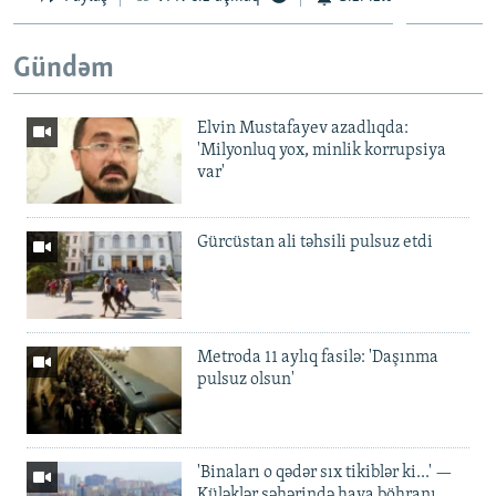
Gündəm
Elvin Mustafayev azadlıqda:
'Milyonluq yox, minlik korrupsiya
var'
Gürcüstan ali təhsili pulsuz etdi
Metroda 11 aylıq fasilə: 'Daşınma
pulsuz olsun'
'Binaları o qədər sıx tikiblər ki...' —
Küləklər şəhərində hava böhranı