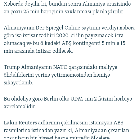
Xəbərdə deyilir ki, bundan sonra Almaniya ərazisində
ən çoxu 25 min hərbçinin saxlanması planlaşdırılır.
Almaniyanın Der Spiegel Online saytının verdiyi xəbərə
görə isə ixtisar tədbiri 2020-ci ilin payızınadək icra
olunacaq və bu ölkədəki ABŞ kontingenti 5 minlə 15
min arasında ixtisar ediləcək.
Trump Almaniyanın NATO qarşısındakı maliyyə
öhdəliklərini yerinə yetirməməsindən həmişə
şikayətlənib.
Bu öhdəliyə görə Berlin ölkə ÜDM-nin 2 faizini hərbiyə
xərcləməlidir.
Lakin Reuters adlarının çəkilməsini istəməyən ABŞ
rəsmilərinə istinadən yazır ki, Almaniyadan çıxarılan
qoşunların bir hissəsi başqa müttəfiq ölkələrə