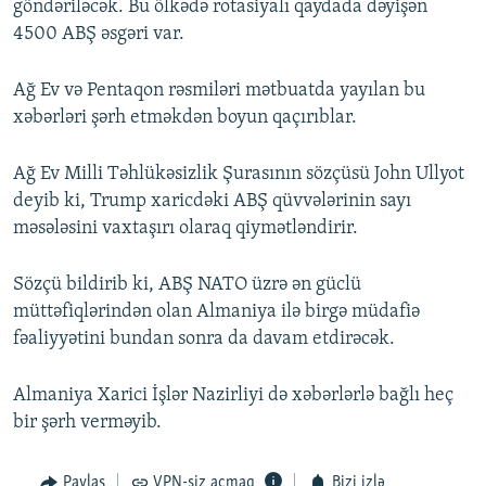
göndəriləcək. Bu ölkədə rotasiyalı qaydada dəyişən
4500 ABŞ əsgəri var.
Ağ Ev və Pentaqon rəsmiləri mətbuatda yayılan bu
xəbərləri şərh etməkdən boyun qaçırıblar.
Ağ Ev Milli Təhlükəsizlik Şurasının sözçüsü John Ullyot
deyib ki, Trump xaricdəki ABŞ qüvvələrinin sayı
məsələsini vaxtaşırı olaraq qiymətləndirir.
Sözçü bildirib ki, ABŞ NATO üzrə ən güclü
müttəfiqlərindən olan Almaniya ilə birgə müdafiə
fəaliyyətini bundan sonra da davam etdirəcək.
Almaniya Xarici İşlər Nazirliyi də xəbərlərlə bağlı heç
bir şərh verməyib.
Paylaş
VPN-siz açmaq
Bizi izlə