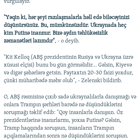
vurğulayıb.
"Yəqin ki, hər şeyi razılaşmalarla həll edə biləcəyinizi
düşünürsünüz. Bu, mümkünsüzdür. Ukraynada heç
kim Putinə inanmır. Bizə aydın təhlükəsizlik
zəmanətləri lazımdır"
, - o deyib.
"Kit Kelloq (ABŞ prezidentinin Rusiya və Ukrayna üzrə
xüsusi elçisi) bunu bu gün görməlidir... Gəlsin, Kiyevə
və digər şəhərlərə getsin. Paytaxtın 20-30 faizi yoxdur,
çünki müharibədə məhv olub", - Zelenski bildirib.
O, ABŞ rəsmisinə çıxıb sadə ukraynalılarla danışmağı və
onlara Trampın şərhləri barədə nə düşündüklərini
soruşmağı təklif edib: "Qoy insanlarla danışsın. Öz
prezidentlərinə inanırlarmı, yoxsa Putinə? Gəlsin,
Tramp haqqında soruşsun, insanların Trampın
açıqlamalarından sonra nə düşündüklərini soruşsun.