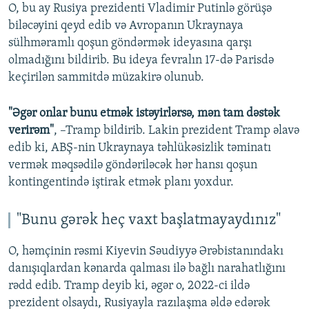
O, bu ay Rusiya prezidenti Vladimir Putinlə görüşə
biləcəyini qeyd edib və Avropanın Ukraynaya
sülhməramlı qoşun göndərmək ideyasına qarşı
olmadığını bildirib. Bu ideya fevralın 17-də Parisdə
keçirilən sammitdə müzakirə olunub.
"Əgər onlar bunu etmək istəyirlərsə, mən tam dəstək
verirəm"
, –Tramp bildirib. Lakin prezident Tramp əlavə
edib ki, ABŞ-nin Ukraynaya təhlükəsizlik təminatı
vermək məqsədilə göndəriləcək hər hansı qoşun
kontingentində iştirak etmək planı yoxdur.
"Bunu gərək heç vaxt başlatmayaydınız"
O, həmçinin rəsmi Kiyevin Səudiyyə Ərəbistanındakı
danışıqlardan kənarda qalması ilə bağlı narahatlığını
rədd edib. Tramp deyib ki, əgər o, 2022-ci ildə
prezident olsaydı, Rusiyayla razılaşma əldə edərək