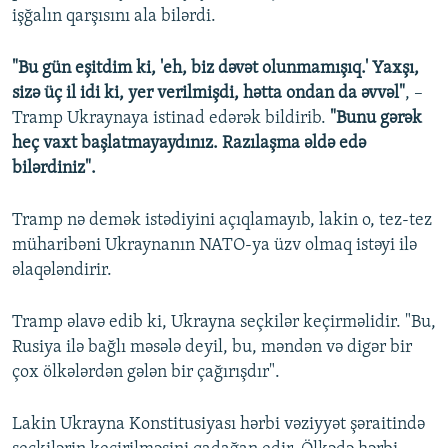
işğalın qarşısını ala bilərdi.
"Bu gün eşitdim ki, 'eh, biz dəvət olunmamışıq.' Yaxşı,
sizə üç il idi ki, yer verilmişdi, hətta ondan da əvvəl"
, –
Tramp Ukraynaya istinad edərək bildirib.
"Bunu gərək
heç vaxt başlatmayaydınız. Razılaşma əldə edə
bilərdiniz".
Tramp nə demək istədiyini açıqlamayıb, lakin o, tez-tez
müharibəni Ukraynanın NATO-ya üzv olmaq istəyi ilə
əlaqələndirir.
Tramp əlavə edib ki, Ukrayna seçkilər keçirməlidir. "Bu,
Rusiya ilə bağlı məsələ deyil, bu, məndən və digər bir
çox ölkələrdən gələn bir çağırışdır".
Lakin Ukrayna Konstitusiyası hərbi vəziyyət şəraitində