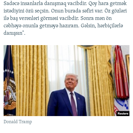
Sadəcə insanlarla danışmaq vacibdir. Qoy hara getmək
istədiyini özü seçsin. Onun burada səfiri var. Öz gözləri
ilə baş verənləri görməsi vacibdir. Sonra mən ön
cəbhəyə onunla getməyə hazıram. Gəlsin, hərbiçilərlə
danışsın".
Donald Tramp