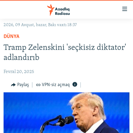
Keçid
linkləri
Əsas
2026, 09 Avqust, bazar, Bakı vaxtı 18:37
məzmuna
GÜNDƏM
DÜNYA
qayıt
#İZAHLA
Əsas
Tramp Zelenskini 'seçkisiz diktator'
KORRUPSIOMETR
naviqasiyaya
adlandırıb
qayıt
#ƏSLINDƏ
Axtarışa
Fevral 20, 2025
FƏRQƏ BAX
keç
QANUNI DOĞRU
Paylaş
VPN-siz açmaq
ARAŞDIRMA
MULTIMEDIA
RADIO ARXIV
VIDEO
HAQQIMIZDA
FOTOQALEREYA
OXU ZALI