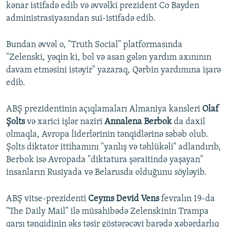
kənar istifadə edib və əvvəlki prezident Co Bayden
administrasiyasından sui-istifadə edib.
Bundan əvvəl o, "Truth Social" platformasında
"Zelenski, yəqin ki, bol və asan gələn yardım axınının
davam etməsini istəyir" yazaraq, Qərbin yardımına işarə
edib.
ABŞ prezidentinin açıqlamaları Almaniya kansleri
Olaf
Şolts
və xarici işlər naziri
Annalena Berbok
da daxil
olmaqla, Avropa liderlərinin tənqidlərinə səbəb olub.
Şolts diktator ittihamını "yanlış və təhlükəli" adlandırıb,
Berbok isə Avropada "diktatura şəraitində yaşayan"
insanların Rusiyada və Belarusda olduğunu söyləyib.
ABŞ vitse-prezidenti
Ceyms Devid Vens
fevralın 19-da
"The Daily Mail" ilə müsahibədə Zelenskinin Trampa
qarşı tənqidinin əks təsir göstərəcəyi barədə xəbərdarlıq