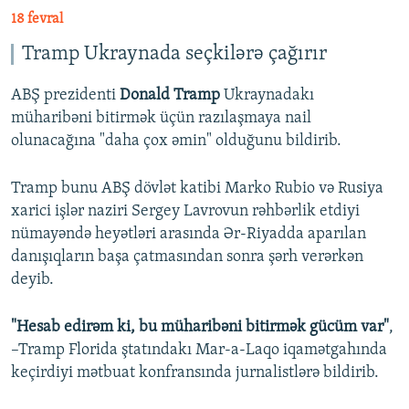
18 fevral
Tramp Ukraynada seçkilərə çağırır
ABŞ prezidenti
Donald Tramp
Ukraynadakı
müharibəni bitirmək üçün razılaşmaya nail
olunacağına "daha çox əmin" olduğunu bildirib.
Tramp bunu ABŞ dövlət katibi Marko Rubio və Rusiya
xarici işlər naziri Sergey Lavrovun rəhbərlik etdiyi
nümayəndə heyətləri arasında Ər-Riyadda aparılan
danışıqların başa çatmasından sonra şərh verərkən
deyib.
"Hesab edirəm ki, bu müharibəni bitirmək gücüm var"
,
–Tramp Florida ştatındakı Mar-a-Laqo iqamətgahında
keçirdiyi mətbuat konfransında jurnalistlərə bildirib.