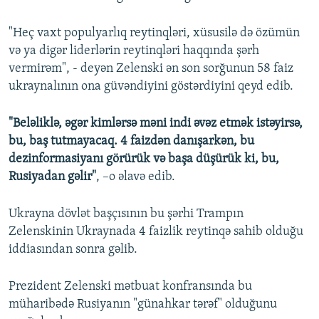
"Heç vaxt populyarlıq reytinqləri, xüsusilə də özümün
və ya digər liderlərin reytinqləri haqqında şərh
vermirəm", - deyən Zelenski ən son sorğunun 58 faiz
ukraynalının ona güvəndiyini göstərdiyini qeyd edib.
"Beləliklə, əgər kimlərsə məni indi əvəz etmək istəyirsə,
bu, baş tutmayacaq. 4 faizdən danışarkən, bu
dezinformasiyanı görürük və başa düşürük ki, bu,
Rusiyadan gəlir"
, –o əlavə edib.
Ukrayna dövlət başçısının bu şərhi Trampın
Zelenskinin Ukraynada 4 faizlik reytinqə sahib olduğu
iddiasından sonra gəlib.
Prezident Zelenski mətbuat konfransında bu
müharibədə Rusiyanın "günahkar tərəf" olduğunu