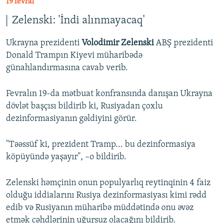
19 fevral
Zelenski: 'İndi alınmayacaq'
Ukrayna prezidenti
Volodimir Zelenski
ABŞ prezidenti
Donald Trampın Kiyevi müharibədə
günahlandırmasına cavab verib.
Fevralın 19-da mətbuat konfransında danışan Ukrayna
dövlət başçısı bildirib ki, Rusiyadan çoxlu
dezinformasiyanın gəldiyini görür.
"Təəssüf ki, prezident Tramp... bu dezinformasiya
köpüyündə yaşayır", –o bildirib.
Zelenski həmçinin onun populyarlıq reytinqinin 4 faiz
olduğu iddialarını Rusiya dezinformasiyası kimi rədd
edib və Rusiyanın müharibə müddətində onu əvəz
etmək cəhdlərinin uğursuz olacağını bildirib.