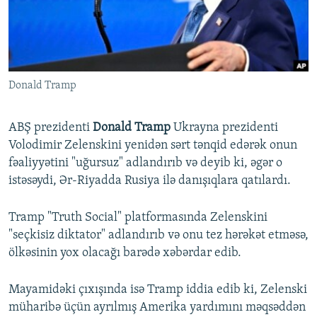
İNFOQRAFIKA
AZƏRBAYCAN ƏDƏBIYYATI KITABXANASI
MISSIYAMIZ
BIZI IZLƏ
KARIKATURA
İSLAM VƏ DEMOKRATIYA
PEŞƏ ETIKASI VƏ JURNALISTIKA STANDARTLARIMIZ
İZ - MƏDƏNIYYƏT PROQRAMI
MATERIALLARIMIZDAN ISTIFADƏ
Donald Tramp
AZADLIQRADIOSU MOBIL TELEFONUNUZDA
RFE/RL-in bütün saytları
BIZIMLƏ ƏLAQƏ
ABŞ prezidenti
Donald Tramp
Ukrayna prezidenti
XƏBƏR BÜLLETENLƏRIMIZ
Volodimir Zelenskini yenidən sərt tənqid edərək onun
fəaliyyətini "uğursuz" adlandırıb və deyib ki, əgər o
istəsəydi, Ər-Riyadda Rusiya ilə danışıqlara qatılardı.
Tramp "Truth Social" platformasında Zelenskini
"seçkisiz diktator" adlandırıb və onu tez hərəkət etməsə,
ölkəsinin yox olacağı barədə xəbərdar edib.
Mayamidəki çıxışında isə Tramp iddia edib ki, Zelenski
müharibə üçün ayrılmış Amerika yardımını məqsəddən