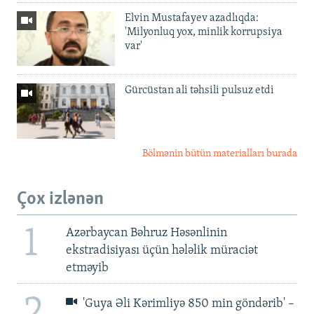
Elvin Mustafayev azadlıqda:
'Milyonluq yox, minlik korrupsiya
var'
Gürcüstan ali təhsili pulsuz etdi
Bölmənin bütün materialları burada
Çox izlənən
1
Azərbaycan Bəhruz Həsənlinin
ekstradisiyası üçün hələlik müraciət
etməyib
2
'Guya Əli Kərimliyə 850 min göndərib' –