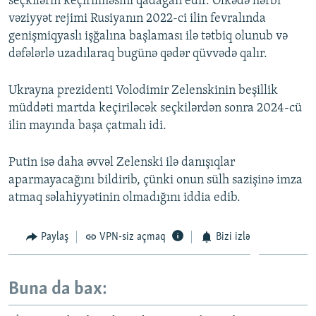
seçkilərin keçirilməsini qadağan edir. Ölkədə hərbi
vəziyyət rejimi Rusiyanın 2022-ci ilin fevralında
genişmiqyaslı işğalına başlaması ilə tətbiq olunub və
dəfələrlə uzadılaraq bugünə qədər qüvvədə qalır.
Ukrayna prezidenti Volodimir Zelenskinin beşillik
müddəti martda keçiriləcək seçkilərdən sonra 2024-cü
ilin mayında başa çatmalı idi.
Putin isə daha əvvəl Zelenski ilə danışıqlar
aparmayacağını bildirib, çünki onun sülh sazişinə imza
atmaq səlahiyyətinin olmadığını iddia edib.
Paylaş
VPN-siz açmaq
Bizi izlə
Buna da bax: