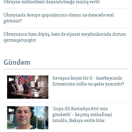
Ukrayna müharibəni dayandırmağa razılıq verib
Ukraynada Avropa qoşunlarının olması nə dərəcədə real
görünür?
Ukraynanın həm döyüş, həm də siyasət meydanlarında durum
qarmaqarışıqdır
Gündəm
Savaşsız keçən bir il - Azərbaycanla
Ermənistan sülhə nə qədər yaxındır?
'Guya Əli Kərimliyə 850 min
göndərib' – keçmiş mühafizəçi
tutuldu, Bakıya verilə bilər