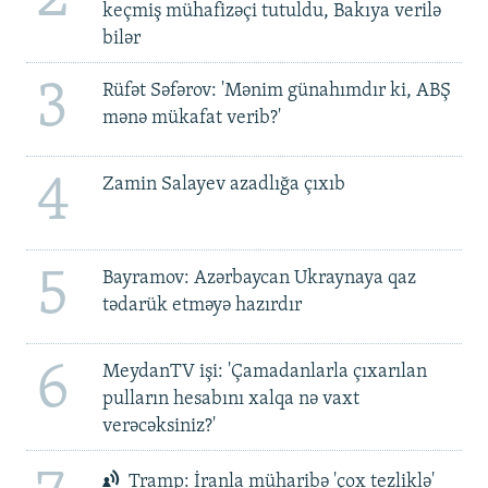
keçmiş mühafizəçi tutuldu, Bakıya verilə
bilər
3
Rüfət Səfərov: 'Mənim günahımdır ki, ABŞ
mənə mükafat verib?'
4
Zamin Salayev azadlığa çıxıb
5
Bayramov: Azərbaycan Ukraynaya qaz
tədarük etməyə hazırdır
6
MeydanTV işi: 'Çamadanlarla çıxarılan
pulların hesabını xalqa nə vaxt
verəcəksiniz?'
Tramp: İranla müharibə 'çox tezliklə'